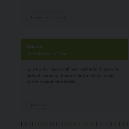
Hyvinvointi ja hoitolat
5piste5
Brahenkatu 2, Turku
5piste5, Koiraystävällinen ravintola loistavalla
olutvalikoimalla. Koirien olutta löytyy myös!
Koirat saavat olla sisällä.
Ravintola
[
1
|
2
|
3
|
4
|
5
|
6
|
7
|
8
|
9
|
10
|
11
|
12
|
13
|
14
|
15
|
16
|