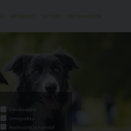
LU
ARTIKKELIT
UUTISET
TIETOA MEISTÄ
Eläinkauppa
Uimapaikka
Hyvinvointi ja hoitolat