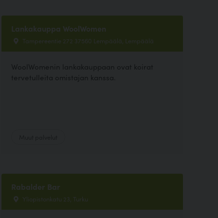
Lankakauppa WoolWomen
Tampereentie 272 37560 Lempäälä, Lempäälä
WoolWomenin lankakauppaan ovat koirat
tervetulleita omistajan kanssa.
Muut palvelut
Rabalder Bar
Yliopistonkatu 23, Turku