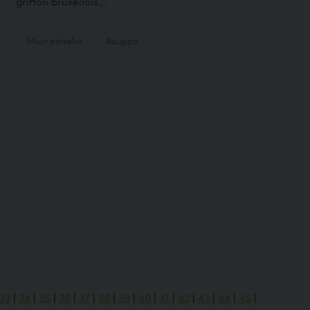
griffon bruxellois...
Muut palvelut
Kauppa
33
|
34
|
35
|
36
|
37
|
38
|
39
|
40
|
41
|
42
|
43
|
44
|
45
|