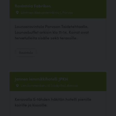
Ravintola Fabriken
Läntinen Aleksanterinkatu 1, Porvoo
Lounasravintola Porvoon Taidetehtaalla.
Lounasbuffet arkisin klo 11-14. Koirat ovat
tervetulleita sisälle sekä terassille.
Ravintola
Jannen lemmikkihotelli JPKH
Lintulammenkatu 10 (sisäpiha), Kerava
Keravalla 5-tähden häkitön hotelli pienille
koirille ja kissoille.