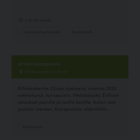
2.41, 441 ääntä
Hyvinvointi ja hoitolat
Koirahotelli
virtain koirapuisto
Killinkoskentie 23, Virrat
Killinkoskentie 23:ssa sijaitseva, vuonna 2020
valmistunut, koirapuisto. Metsäalusta. Erilliset
aitaukset pienille ja isoille koirille. Auton saa
puiston viereen. Koirapuiston sääntöihin...
Koirapuisto