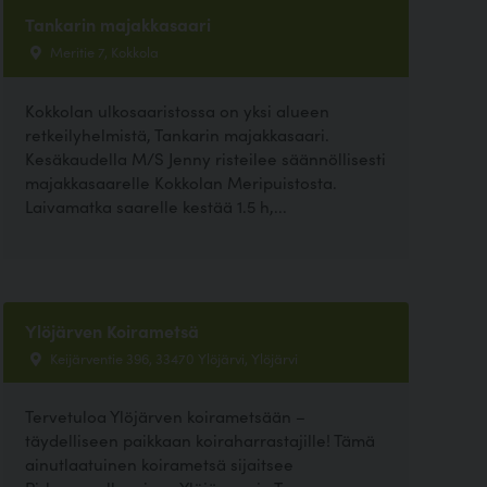
Tankarin majakkasaari
Meritie 7, Kokkola
Kokkolan ulkosaaristossa on yksi alueen
retkeilyhelmistä, Tankarin majakkasaari.
Kesäkaudella M/S Jenny risteilee säännöllisesti
majakkasaarelle Kokkolan Meripuistosta.
Laivamatka saarelle kestää 1.5 h,...
Ylöjärven Koirametsä
Keijärventie 396, 33470 Ylöjärvi, Ylöjärvi
Tervetuloa Ylöjärven koirametsään –
täydelliseen paikkaan koiraharrastajille! Tämä
ainutlaatuinen koirametsä sijaitsee