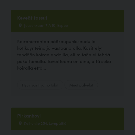
Keveät tassut
Jousenkaari 7 A 10, Espoo
Koirahierontaa pääkaupunkiseudulla
kotikäynteinä ja vastaanotolla. Käsittelyt
tehdään koiran ehdoilla, eli mitään ei tehdä
pakottamalla. Tavoitteena on aina, että sekä
koiralla että...
Hyvinvointi ja hoitolat
Muut palvelut
Pirkanhovi
Kelhontie 254, Lempäälä