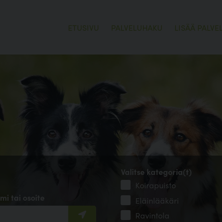
ETUSIVU
PALVELUHAKU
LISÄÄ PALVE
Valitse kategoria(t)
Koirapuisto
mi tai osoite
Eläinlääkäri
Ravintola