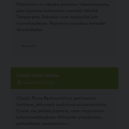
Pirkanhovi on täyden palvelun liikenneasema,
joka sijaitsee kolmostien varrella lähellä
Tamperetta. Palvelut ovat saatavilla 24h
vuorokaudessa. Ravintola toivottaa lemmikit
tervetulleiksi.
Ravintola
Classic pizza Valkea
Isokatu 21-24, Oulu
Classic Pizza Restaurant on perinteisiin
luottava, jatkuvasti uudistuva pizzaravintola.
Emme ole pelkkä pizzeria, vaan tarjoamme
kokonaiselämyksen: Viihtyisän ympäristön,
ystävällisen vastaanoton,...