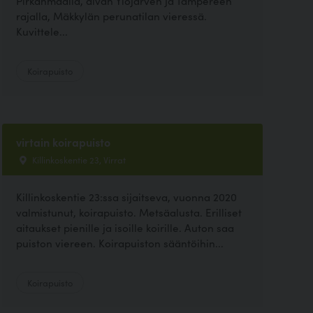
Pirkanmaalla, aivan Ylöjärven ja Tampereen
rajalla, Mäkkylän perunatilan vieressä.
Kuvittele...
Koirapuisto
virtain koirapuisto
Killinkoskentie 23, Virrat
Killinkoskentie 23:ssa sijaitseva, vuonna 2020
valmistunut, koirapuisto. Metsäalusta. Erilliset
aitaukset pienille ja isoille koirille. Auton saa
puiston viereen. Koirapuiston sääntöihin...
Koirapuisto