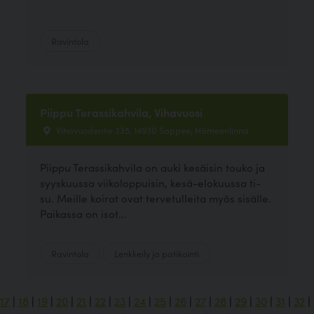
Ravintola
Piippu Terassikahvila, Vihavuosi
Vihavuodentie 335, 14930 Sappee, Hämeenlinna
Piippu Terassikahvila on auki kesäisin touko ja
syyskuussa viikoloppuisin, kesä-elokuussa ti-
su. Meille koirat ovat tervetulleita myös sisälle.
Paikassa on isot...
Ravintola
Lenkkeily ja patikointi
17
|
18
|
19
|
20
|
21
|
22
|
23
|
24
|
25
|
26
|
27
|
28
|
29
|
30
|
31
|
32
|