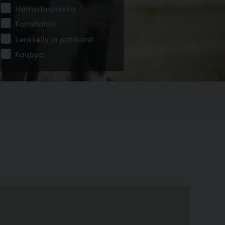
Harrastuspaikka
Koirahotelli
Lenkkeily ja patikointi
Kauppa