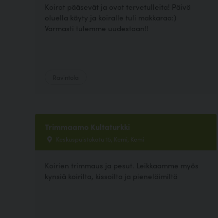
Koirat pääsevät ja ovat tervetulleita! Päivä
oluella käyty ja koiralle tuli makkaraa:)
Varmasti tulemme uudestaan!!
Ravintola
Trimmaamo Kultaturkki
Keskuspuistokatu 15, Kemi, Kemi
Koirien trimmaus ja pesut. Leikkaamme myös
kynsiä koirilta, kissoilta ja pieneläimiltä