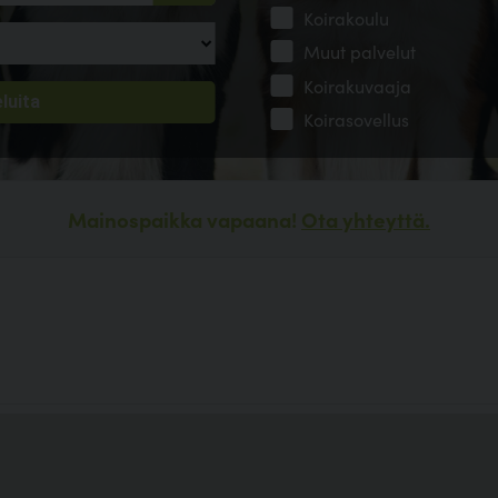
Koirakoulu
Muut palvelut
Koirakuvaaja
Koirasovellus
Mainospaikka vapaana!
Ota yhteyttä.