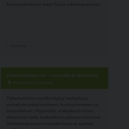
Koiraystävällinen baari Turun ydinkeskustassa.
Ravintola
Palautuminen.com - myymälä ja showroom
Malminkaari 10, Helsinki
Palautuminen.comilta löytyy tuotteita ja
palveluita palautumiseen, kuntoutumiseen ja
harjoitteluun. Myymälän yhteydessä toimii
showroom sekä vuokrattava palautumishuone.
Toimistoapulaisena työskentelee 4-vuotias