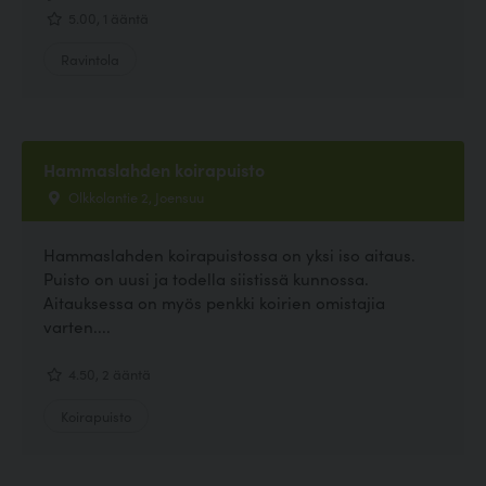
5.00, 1 ääntä
Ravintola
Hammaslahden koirapuisto
Olkkolantie 2, Joensuu
Hammaslahden koirapuistossa on yksi iso aitaus.
Puisto on uusi ja todella siistissä kunnossa.
Aitauksessa on myös penkki koirien omistajia
varten....
4.50, 2 ääntä
Koirapuisto