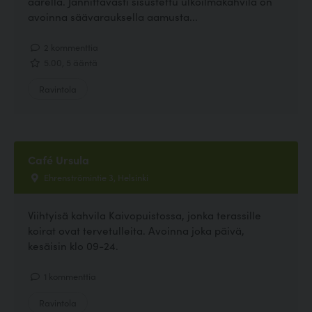
äärellä. Jännittävästi sisustettu ulkoilmakahvila on
avoinna säävarauksella aamusta...
2 kommenttia
5.00, 5 ääntä
Ravintola
Café Ursula
Ehrenströmintie 3, Helsinki
Viihtyisä kahvila Kaivopuistossa, jonka terassille
koirat ovat tervetulleita. Avoinna joka päivä,
kesäisin klo 09-24.
1 kommenttia
Ravintola