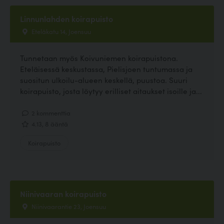
Linnunlahden koirapuisto
Eteläkatu 14, Joensuu
Tunnetaan myös Koivuniemen koirapuistona.
Eteläisessä keskustassa, Pielisjoen tuntumassa ja
suositun ulkoilu-alueen keskellä, puustoa. Suuri
koirapuisto, josta löytyy erilliset aitaukset isoille ja...
2 kommenttia
4.13, 8 ääntä
Koirapuisto
Niinivaaran koirapuisto
Niinivaarantie 23, Joensuu