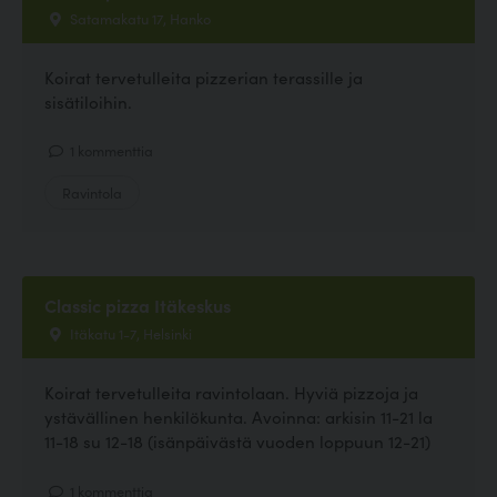
Satamakatu 17, Hanko
Koirat tervetulleita pizzerian terassille ja
sisätiloihin.
1 kommenttia
Ravintola
Classic pizza Itäkeskus
Itäkatu 1-7, Helsinki
Koirat tervetulleita ravintolaan. Hyviä pizzoja ja
ystävällinen henkilökunta. Avoinna: arkisin 11-21 la
11-18 su 12-18 (isänpäivästä vuoden loppuun 12-21)
1 kommenttia