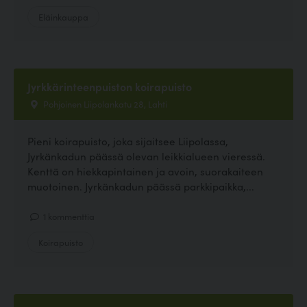
Eläinkauppa
Jyrkkärinteenpuiston koirapuisto
Pohjoinen Liipolankatu 28, Lahti
Pieni koirapuisto, joka sijaitsee Liipolassa,
Jyrkänkadun päässä olevan leikkialueen vieressä.
Kenttä on hiekkapintainen ja avoin, suorakaiteen
muotoinen. Jyrkänkadun päässä parkkipaikka,...
1 kommenttia
Koirapuisto