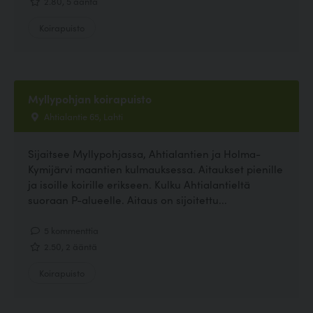
2.80, 5 ääntä
Koirapuisto
Myllypohjan koirapuisto
Ahtialantie 65, Lahti
Sijaitsee Myllypohjassa, Ahtialantien ja Holma-
Kymijärvi maantien kulmauksessa. Aitaukset pienille
ja isoille koirille erikseen. Kulku Ahtialantieltä
suoraan P-alueelle. Aitaus on sijoitettu...
5 kommenttia
2.50, 2 ääntä
Koirapuisto