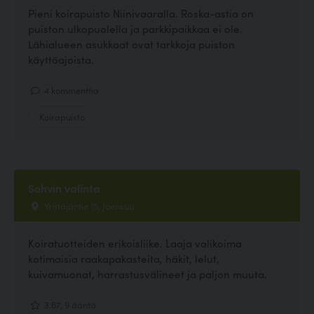
Pieni koirapuisto Niinivaaralla. Roska-astia on
puiston ulkopuolella ja parkkipaikkaa ei ole.
Lähialueen asukkaat ovat tarkkoja puiston
käyttöajoista.
4 kommenttia
Koirapuisto
Sohvin valinta
Yrittäjäntie 15, Joensuu
Koiratuotteiden erikoisliike. Laaja valikoima
kotimaisia raakapakasteita, häkit, lelut,
kuivamuonat, harrastusvälineet ja paljon muuta.
3.67, 9 ääntä