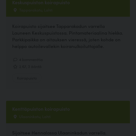
Keskuspuiston koirapuisto
Tapparakatu, Lahti
Koirapuisto sijaitsee Tapparakadun varrella
Launeen Keskuspuistossa. Pintamateriaalina hiekka.
Parkkipaikka on aitauksen vieressä, joten kohde on
helppo autoilevallekin koiranulkoiluttajalle.
4 kommenttia
2.67, 3 ääntä
Koirapuisto
Kenttäpuiston koirapuisto
Ulaaninkatu, Lahti
Sijaitsee Hennalassa Ulaaninkadun varrella.