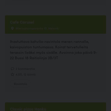
Cafe Carusel
Merisatamanranta 10, Helsinki
Ihastuttava kahvila-ravintola meren rannalla,
kaivopuiston tuntumassa. Koirat tervetulleita
terassin lisäksi myös sisälle. Avoinna joka päivä 9-
22 Bussi 18 Raitiolinja 3B/3T
2 kommenttia
4.00, 12 ääntä
Ravintola
Classic pizza Hanko