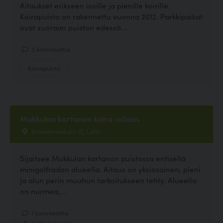
Aitaukset erikseen isoille ja pienille koirille.
Koirapuisto on rakennettu vuonna 2012. Parkkipaikat
ovat suoraan puiston edessä....
2 kommenttia
Koirapuisto
Mukkulan kartanon koira-aitaus
Ritaniemenkatu 10, Lahti
Sijaitsee Mukkulan kartanon puistossa entisellä
minigolfradan alueella. Aitaus on yksiosainen, pieni
ja alun perin muuhun tarkoitukseen tehty. Alueella
on nurmea,...
1 kommenttia