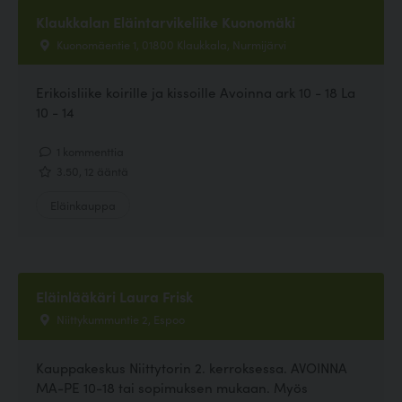
Klaukkalan Eläintarvikeliike Kuonomäki
Kuonomäentie 1, 01800 Klaukkala, Nurmijärvi
Erikoisliike koirille ja kissoille Avoinna ark 10 - 18 La
10 - 14
1 kommenttia
3.50, 12 ääntä
Eläinkauppa
Eläinlääkäri Laura Frisk
Niittykummuntie 2, Espoo
Kauppakeskus Niittytorin 2. kerroksessa. AVOINNA
MA-PE 10-18 tai sopimuksen mukaan. Myös