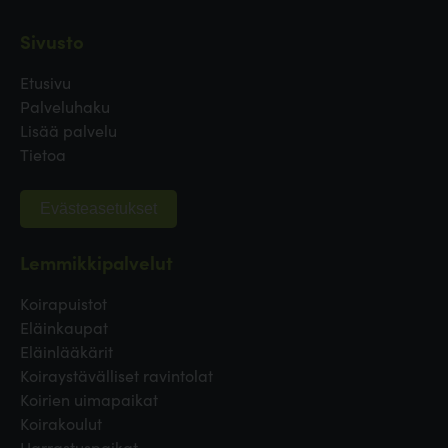
Sivusto
Etusivu
Palveluhaku
Lisää palvelu
Tietoa
Evästeasetukset
Lemmikkipalvelut
Koirapuistot
Eläinkaupat
Eläinlääkärit
Koiraystävälliset ravintolat
Koirien uimapaikat
Koirakoulut
Harrastuspaikat