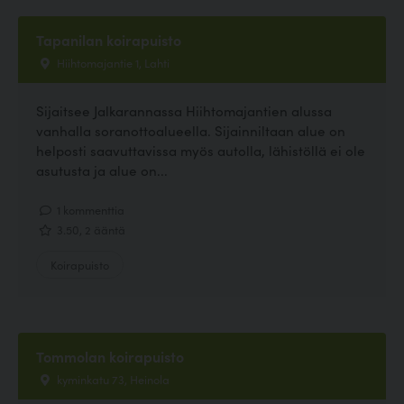
Tapanilan koirapuisto
Hiihtomajantie 1, Lahti
Sijaitsee Jalkarannassa Hiihtomajantien alussa
vanhalla soranottoalueella. Sijainniltaan alue on
helposti saavuttavissa myös autolla, lähistöllä ei ole
asutusta ja alue on...
1 kommenttia
3.50, 2 ääntä
Koirapuisto
Tommolan koirapuisto
kyminkatu 73, Heinola