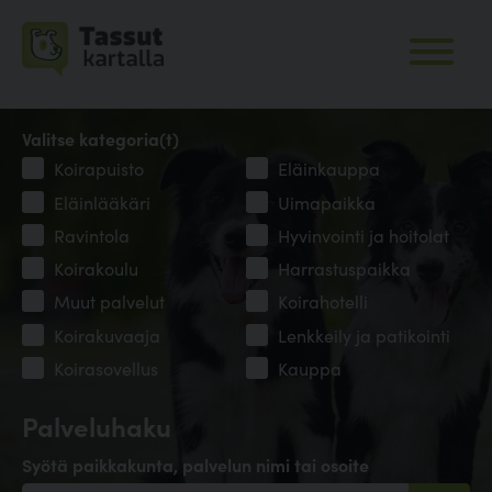
Valitse kategoria(t)
Koirapuisto
Eläinkauppa
Eläinlääkäri
Uimapaikka
Ravintola
Hyvinvointi ja hoitolat
Koirakoulu
Harrastuspaikka
Muut palvelut
Koirahotelli
Koirakuvaaja
Lenkkeily ja patikointi
Koirasovellus
Kauppa
Palveluhaku
Syötä paikkakunta, palvelun nimi tai osoite