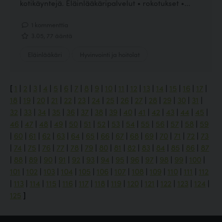
kotikäyntejä. Eläinlääkäripalvelut • rokotukset •...
1 kommenttia
3.05, 77 ääntä
Eläinlääkäri
Hyvinvointi ja hoitolat
[
1
|
2
|
3
|
4
|
5
|
6
|
7
|
8
|
9
|
10
|
11
|
12
|
13
|
14
|
15
|
16
|
17
|
18
|
19
|
20
|
21
|
22
|
23
|
24
|
25
|
26
|
27
|
28
|
29
|
30
|
31
|
32
|
33
|
34
|
35
|
36
|
37
|
38
|
39
|
40
|
41
|
42
|
43
|
44
|
45
|
46
|
47
|
48
|
49
|
50
|
51
|
52
|
53
|
54
|
55
|
56
|
57
|
58
|
59
|
60
|
61
|
62
|
63
|
64
|
65
|
66
|
67
|
68
|
69
|
70
|
71
|
72
|
73
|
74
|
75
|
76
|
77
|
78
|
79
|
80
|
81
|
82
|
83
|
84
|
85
|
86
|
87
|
88
|
89
|
90
|
91
|
92
|
93
|
94
|
95
|
96
|
97
|
98
|
99
|
100
|
101
|
102
|
103
|
104
|
105
|
106
|
107
|
108
|
109
|
110
|
111
|
112
|
113
|
114
|
115
|
116
|
117
|
118
|
119
|
120
|
121
|
122
|
123
|
124
|
125
]