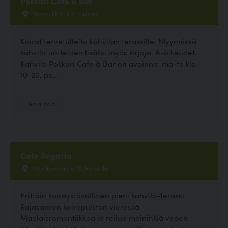
Pokkari Cafe & Bar
Mosaiikkitori 2, Helsinki
Koirat tervetulleita kahvilan terassille. Myynnissä
kahvilatuotteiden lisäksi myös kirjoja. A-oikeudet.
Kahvila Pokkari Cafe & Bar on avoinna: ma-to klo
10-20, pe...
Ravintola
Cafe Regatta
Merikannontie 10, Helsinki
Erittäin koiraystävällinen pieni kahvila-terassi
Rajasaaren koirapuiston vieressä.
Maalaisromantiikkaa ja reilua meininkiä veden