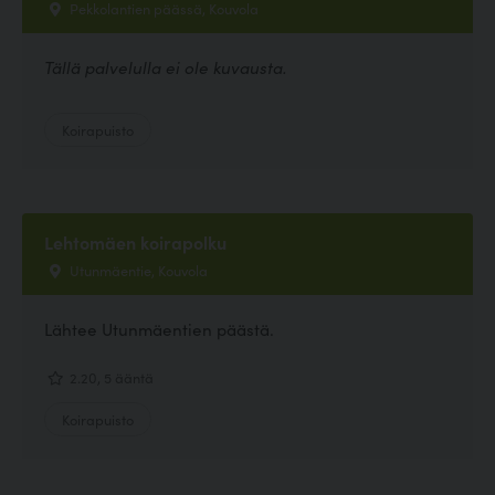
Pekkolantien päässä, Kouvola
Tällä palvelulla ei ole kuvausta.
Koirapuisto
Lehtomäen koirapolku
Utunmäentie, Kouvola
Lähtee Utunmäentien päästä.
2.20, 5 ääntä
Koirapuisto