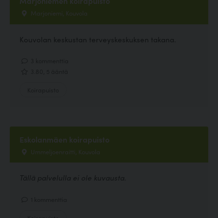
Marjoniemen koirapuisto
Marjoniemi, Kouvola
Kouvolan keskustan terveyskeskuksen takana.
3 kommenttia
3.80, 5 ääntä
Koirapuisto
Eskolanmäen koirapuisto
Ummeljoenraitti, Kouvola
Tällä palvelulla ei ole kuvausta.
1 kommenttia
Koirapuisto