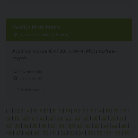
Musti ja Mirri Imatra
Vuoksenniskantie 74, Imatra
Avoinna: ma-pe 10-17.30, la 10-14. Myös taxfree-
myynti.
1 kommenttia
3.25, 4 ääntä
Eläinkauppa
[
1
|
2
|
3
|
4
|
5
|
6
|
7
|
8
|
9
|
10
|
11
|
12
|
13
|
14
|
15
|
16
|
17
|
18
|
19
|
20
|
21
|
22
|
23
|
24
|
25
|
26
|
27
|
28
|
29
|
30
|
31
|
32
|
33
|
34
|
35
|
36
|
37
|
38
|
39
|
40
|
41
|
42
|
43
|
44
|
45
|
46
|
47
|
48
|
49
|
50
|
51
|
52
|
53
|
54
|
55
|
56
|
57
|
58
|
59