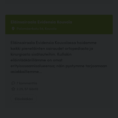
Eläinsairaala Evidensia Kouvola
Palomäenkatu 54, Kouvola
Eläinsairaala Evidensia Kouvolassa hoidamme
kaikki pieneläinten sairaudet ortopediasta ja
kirurgiasta sisätauteihin. Kullakin
eläinlääkärillämme on omat
erityisosaamisalueensa; näin pystymme tarjoamaan
asiakkaillemme...
7 kommenttia
2.25, 57 ääntä
Eläinlääkäri