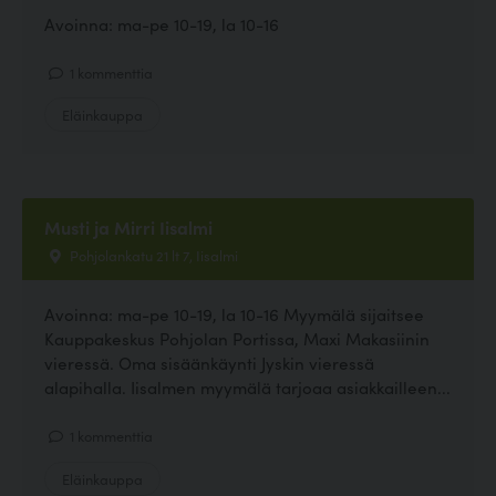
Avoinna: ma-pe 10-19, la 10-16
1 kommenttia
Eläinkauppa
Musti ja Mirri Iisalmi
Pohjolankatu 21 lt 7, Iisalmi
Avoinna: ma-pe 10-19, la 10-16 Myymälä sijaitsee
Kauppakeskus Pohjolan Portissa, Maxi Makasiinin
vieressä. Oma sisäänkäynti Jyskin vieressä
alapihalla. Iisalmen myymälä tarjoaa asiakkailleen...
1 kommenttia
Eläinkauppa