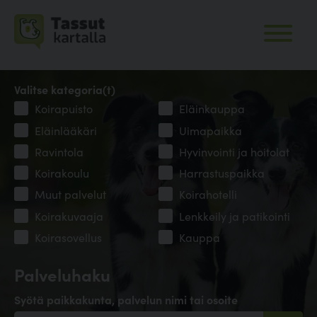
Valitse kategoria(t)
Koirapuisto
Eläinkauppa
Eläinlääkäri
Uimapaikka
Ravintola
Hyvinvointi ja hoitolat
Koirakoulu
Harrastuspaikka
Muut palvelut
Koirahotelli
Koirakuvaaja
Lenkkeily ja patikointi
Koirasovellus
Kauppa
Palveluhaku
Syötä paikkakunta, palvelun nimi tai osoite