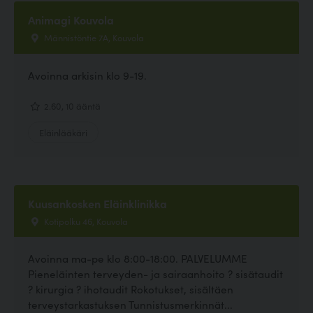
Animagi Kouvola
Männistöntie 7A, Kouvola
Avoinna arkisin klo 9-19.
2.60, 10 ääntä
Eläinlääkäri
Kuusankosken Eläinklinikka
Kotipolku 46, Kouvola
Avoinna ma-pe klo 8:00-18:00. PALVELUMME
Pieneläinten terveyden- ja sairaanhoito ? sisätaudit
? kirurgia ? ihotaudit Rokotukset, sisältäen
terveystarkastuksen Tunnistusmerkinnät...