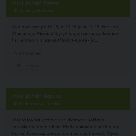
Musti ja Mirri Forssa
Tapulikuja 6, Forssa
Avoinna: ma-pe 10-19, la 10-16 ja su 12-16. Forssan
Mustista ja Mirristä löytyy laajan perusvalikoiman
lisäksi muun muassa Maukas-tuore- ja...
5.00, 1 ääntä
Eläinkauppa
Musti ja Mirri Hamina
Fredrikinkatu 7, Hamina
Meiltä löydät kattavan valikoiman ruokia ja
tarvikkeita lemmikillesi. Myös pakasteet sekä aidot
herkut (peuraa, poroa, lammasta ja hirveä). Myös