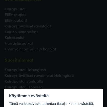
Koirapuistot
Eläinkaupat
Eläinlääkärit
Koiraystävälliset ravintolat
Koirien uimapaikat
Koirakoulut
Harrastuspaikat
Hyvinvointipalvelut ja hoitolat
Suosituimmat
Koirapuistot Helsingissä
Koiraystävälliset ravaintolat Helsingissä
Koirapuistot Vantaalla
Koirapuistot Espoossa
Koirapuistot Turussa
Käytämme evästeitä
Eläinlääkäri Helsingissä
Koirapuistot Tampereella
Tämä verkkosivusto tallentaa tietoja, kuten evästeitä,