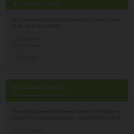
Työmiehentie 33, Heinola
ABC-liikennemyymälän yhteydessä. Avoinna: ma-to
10-18, pe 11-19, la 10-16.
1 kommenttia
3.40, 5 ääntä
Eläinkauppa
Musti ja Mirri Hyvinkää
Mäkikuumolantie 3, Hyvinkää
Myymälä sijaitsee Kodinkeskus Sveitsin Portaalissa
aivan 3-tien varrella. Avoinna: ma-pe 10-19, la 10-15.
5.00, 1 ääntä