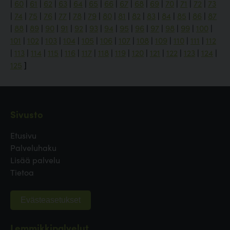
|
60
|
61
|
62
|
63
|
64
|
65
|
66
|
67
|
68
|
69
|
70
|
71
|
72
|
73
|
74
|
75
|
76
|
77
|
78
|
79
|
80
|
81
|
82
|
83
|
84
|
85
|
86
|
87
|
88
|
89
|
90
|
91
|
92
|
93
|
94
|
95
|
96
|
97
|
98
|
99
|
100
|
101
|
102
|
103
|
104
|
105
|
106
|
107
|
108
|
109
|
110
|
111
|
112
|
113
|
114
|
115
|
116
|
117
|
118
|
119
|
120
|
121
|
122
|
123
|
124
|
125
]
Sivusto
Etusivu
Palveluhaku
Lisää palvelu
Tietoa
Evästeasetukset
Lemmikkipalvelut