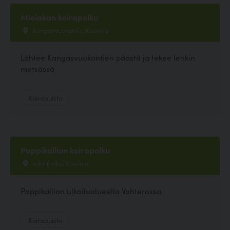
Mielakan koirapolku
Kangasvuokontie, Kouvola
Lähtee Kangasvuokontien päästä ja tekee lenkin
metsässä
Koirapuisto
Pappikallion koirapolku
suksipolku, Kouvola
Pappikallion ulkoilualueella Vahterossa.
Koirapuisto