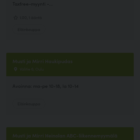
Taxfree-myynti -...
1.00, 1 ääntä
Eläinkauppa
Musti ja Mirri Haukipudas
Välitie 6, Oulu
Avoinna: ma-pe 10-18, la 10-14
Eläinkauppa
Musti ja Mirri Heinolan ABC-liikennemyymälä