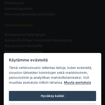
Koirakoulut
Harrastuspaikat
Hyvinvointipalvelut ja hoitolat
Suosituimmat
Koirapuistot Helsingissä
Koiraystävälliset ravaintolat Helsingissä
Koirapuistot Vantaalla
Koirapuistot Espoossa
Koirapuistot Turussa
Käytämme evästeitä
Eläinlääkäri Helsingissä
Koirapuistot Tampereella
Tämä verkkosivusto tallentaa tietoja, kuten evästeitä,
sivuston tärkeiden toimintojen sekä markkinoinnin,
personoinnin ja analytiikan mahdollistamiseksi. Voit
Linkit
muuttaa asetuksia milloin tahansa.
Muuta asetuksia
Hyväksy kaikki