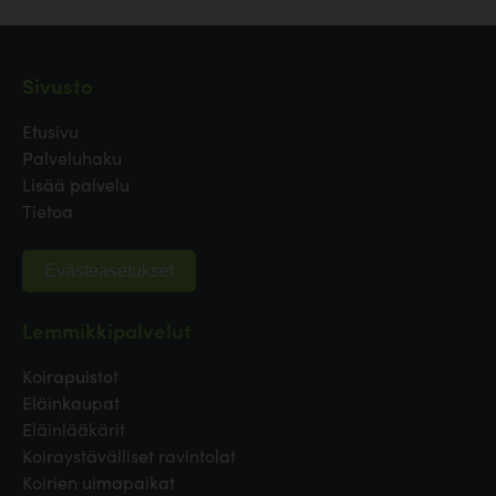
Sivusto
Etusivu
Palveluhaku
Lisää palvelu
Tietoa
Evästeasetukset
Lemmikkipalvelut
Koirapuistot
Eläinkaupat
Eläinlääkärit
Koiraystävälliset ravintolat
Koirien uimapaikat