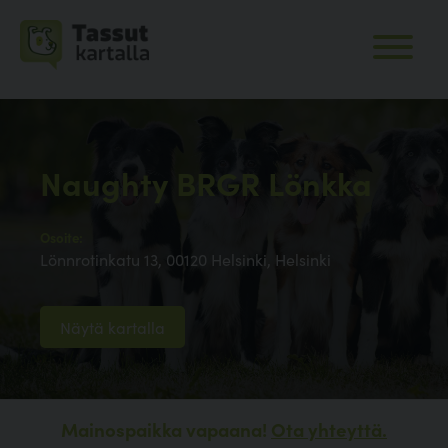
Naughty BRGR Lönkka
Osoite:
Lönnrotinkatu 13, 00120 Helsinki, Helsinki
Näytä kartalla
Mainospaikka vapaana!
Ota yhteyttä.