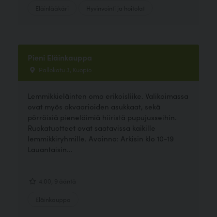
Eläinlääkäri
Hyvinvointi ja hoitolat
Pieni Eläinkauppa
Pallokatu 3, Kuopio
Lemmikkieläinten oma erikoisliike. Valikoimassa
ovat myös akvaarioiden asukkaat, sekä
pörröisiä pieneläimiä hiiristä pupujusseihin.
Ruokatuotteet ovat saatavissa kaikille
lemmikkiryhmille. Avoinna: Arkisin klo 10-19
Lauantaisin...
4.00, 9 ääntä
Eläinkauppa