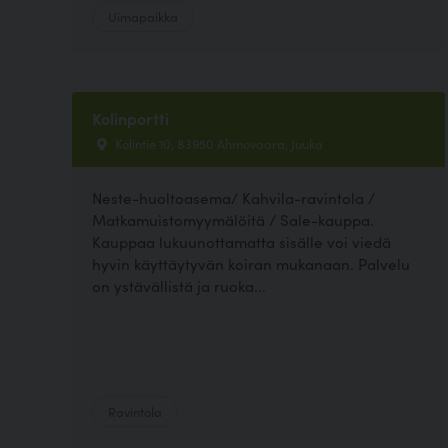
Uimapaikka
Kolinportti
Kolintie 10, 83950 Ahmovaara, Juuka
Neste-huoltoasema/ Kahvila-ravintola /
Matkamuistomyymälöitä / Sale-kauppa.
Kauppaa lukuunottamatta sisälle voi viedä
hyvin käyttäytyvän koiran mukanaan. Palvelu
on ystävällistä ja ruoka...
Ravintola