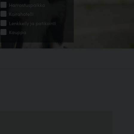
Harrastuspaikka
Koirahotelli
Lenkkeily ja patikointi
Kauppa