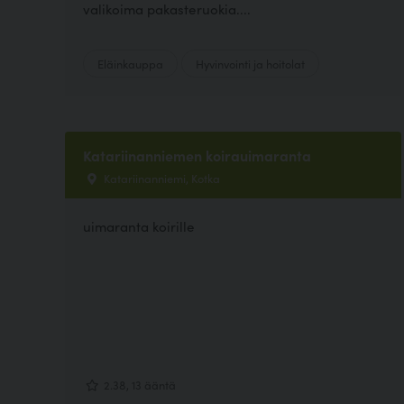
valikoima pakasteruokia....
Eläinkauppa
Hyvinvointi ja hoitolat
Katariinanniemen koirauimaranta
Katariinanniemi, Kotka
uimaranta koirille
2.38, 13 ääntä