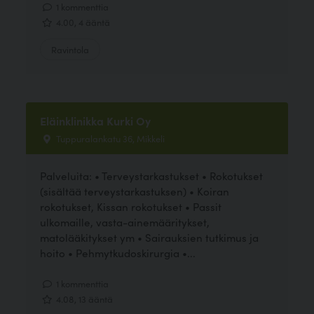
1 kommenttia
4.00, 4 ääntä
Ravintola
Eläinklinikka Kurki Oy
Tuppuralankatu 36, Mikkeli
Palveluita: • Terveystarkastukset • Rokotukset
(sisältää terveystarkastuksen) • Koiran
rokotukset, Kissan rokotukset • Passit
ulkomaille, vasta-ainemääritykset,
matolääkitykset ym • Sairauksien tutkimus ja
hoito • Pehmytkudoskirurgia •...
1 kommenttia
4.08, 13 ääntä