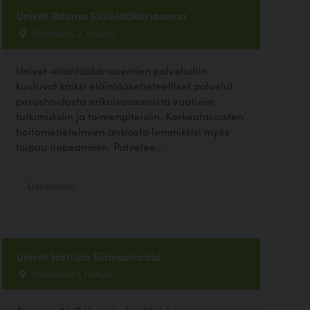
Univet Rauma Eläinlääkäriasema
Sahankatu 2, Rauma
Univet-eläinlääkäriasemien palveluihin
kuuluvat kaikki eläinlääketieteelliset palvelut
perushoidosta erikoisosaamista vaativiin
tutkimuksiin ja toimenpiteisiin. Korkeatasoisten
hoitomenetelmien ansiosta lemmikkisi myös
toipuu nopeammin. Palvelee...
Eläinlääkäri
Univet Hattula Eläinsairaala
Päivärinne 1, Hattula