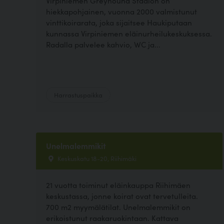
Virpiniemen Greyhound Stadion on
hiekkapohjainen, vuonna 2000 valmistunut
vinttikoirarata, joka sijaitsee Haukiputaan
kunnassa Virpiniemen eläinurheilukeskuksessa.
Radalla palvelee kahvio, WC ja...
Harrastuspaikka
Unelmalemmikit
Keskuskatu 18-20, Riihimäki
21 vuotta toiminut eläinkauppa Riihimäen
keskustassa, jonne koirat ovat tervetulleita.
700 m2 myymälätilat. Unelmalemmikit on
erikoistunut raakaruokintaan. Kattava