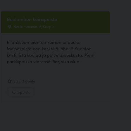
Neulamäen koirapuisto
Neulamäentie 16, Kuopio
Ei erikseen pienten koirien aitausta.
Metsäkaistaleen keskellä lähellä Kuopion
kristillistä koulua ja palvelukseskusta. Pieni
parkkipaikka vieressä. Varjoisa alue.
3.33, 3 ääntä
Koirapuisto