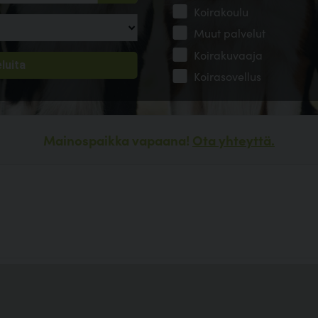
Koirakoulu
Muut palvelut
Koirakuvaaja
Koirasovellus
Mainospaikka vapaana!
Ota yhteyttä.