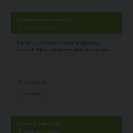
Hiihtäjäntien koirapuisto
hiihtäjäntie, Kuopio
Pienehkö koirapuisto lasten leikkikentän
vieressä. Maasto tasainen, pääosin hiekkaa.
3.40, 5 ääntä
Koirapuisto
Rypysuon koirapuisto
Juolukkapolku, Kuopio