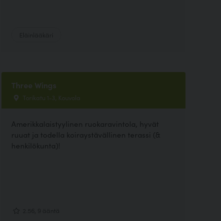
Eläinlääkäri
Three Wings
Torikatu 1-3, Kouvola
Amerikkalaistyylinen ruokaravintola, hyvät
ruuat ja todella koiraystävällinen terassi (&
henkilökunta)!
2.56, 9 ääntä