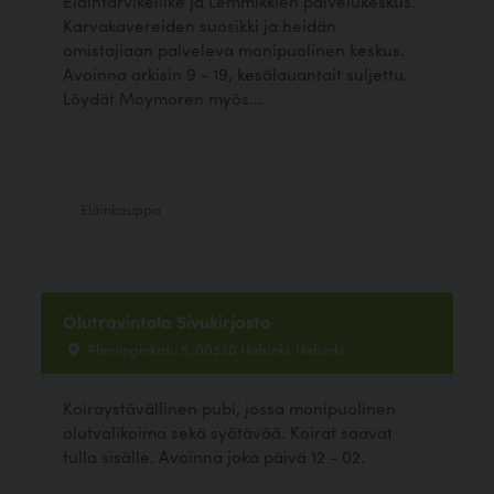
Eläintarvikeliike ja Lemmikkien palvelukeskus.
Karvakavereiden suosikki ja heidän
omistajiaan palveleva monipuolinen keskus.
Avoinna arkisin 9 - 19, kesälauantait suljettu.
Löydät Moymoren myös...
Eläinkauppa
Olutravintola Sivukirjasto
Fleminginkatu 5, 00530 Helsinki, Helsinki
Koiraystävällinen pubi, jossa monipuolinen
olutvalikoima sekä syötävää. Koirat saavat
tulla sisälle. Avoinna joka päivä 12 - 02.