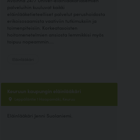
Avoinna 24/7 Univet-eläinlääkäriasemien
palveluihin kuuluvat kaikki
eläinlääketieteelliset palvelut perushoidosta
erikoisosaamista vaativiin tutkimuksiin ja
toimenpiteisiin. Korkeatasoisten
hoitomenetelmien ansiosta lemmikkisi myös
toipuu nopeammin....
Eläinlääkäri
Keuruun kaupungin eläinlääkäri
Leppäläntie 1 Haapamäki, Keuruu
Eläinlääkäri Jenni Suolaniemi.