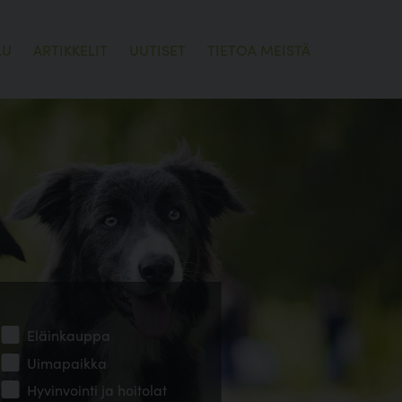
LU
ARTIKKELIT
UUTISET
TIETOA MEISTÄ
Eläinkauppa
Uimapaikka
Hyvinvointi ja hoitolat