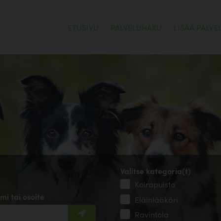
ETUSIVU
PALVELUHAKU
LISÄÄ PALVE
Valitse kategoria(t)
Koirapuisto
mi tai osoite
Eläinlääkäri
Ravintola