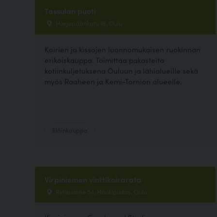
Tassulan puoti
Harjapäänkatu 18, Oulu
Koirien ja kissojen luonnomukaisen ruokinnan
erikoiskauppa. Toimittaa pakasteita
kotiinkuljetuksena Ouluun ja lähialueille sekä
myös Raaheen ja Kemi-Tornion alueelle.
Eläinkauppa
Virpiniemen vinttikoirarata
Rytisuontie 54, Haukipudas, Oulu