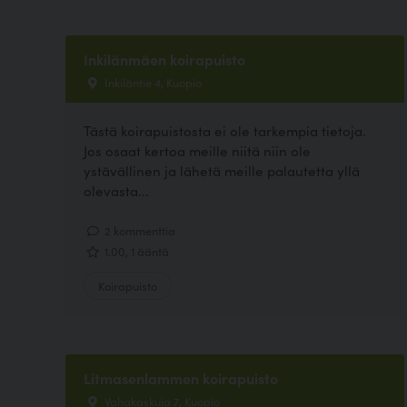
Inkilänmäen koirapuisto
Inkiläntie 4, Kuopio
Tästä koirapuistosta ei ole tarkempia tietoja.
Jos osaat kertoa meille niitä niin ole
ystävällinen ja lähetä meille palautetta yllä
olevasta...
2 kommenttia
1.00, 1 ääntä
Koirapuisto
Litmasenlammen koirapuisto
Vahakaskuja 7, Kuopio