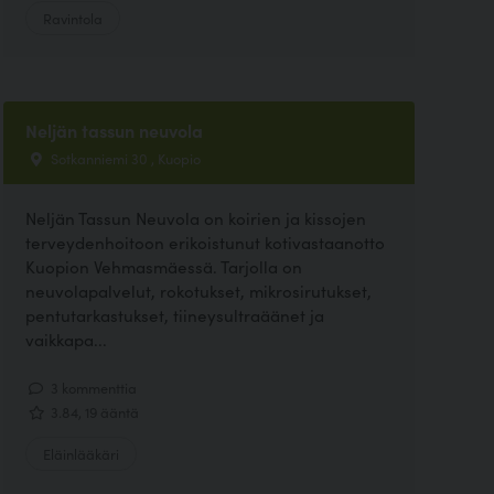
Ravintola
Neljän tassun neuvola
Sotkanniemi 30 , Kuopio
Neljän Tassun Neuvola on koirien ja kissojen
terveydenhoitoon erikoistunut kotivastaanotto
Kuopion Vehmasmäessä. Tarjolla on
neuvolapalvelut, rokotukset, mikrosirutukset,
pentutarkastukset, tiineysultraäänet ja
vaikkapa...
3 kommenttia
3.84, 19 ääntä
Eläinlääkäri