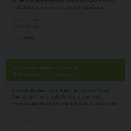
koiran arkikäyttäytymisen hallinnassa ja omistajan
eli kouluttajan omien taitojen kehittämisessä.
1 kommenttia
3.16, 37 ääntä
Koirakoulu
Toosilan Eläinlääkäripalvelu oy
Toosilanniementie 203, Kangasala
Pieneläinklinikka. Eläinlääkäri Jessica von Wendt-
Salo. Rauhallisella paikalla.Yksilöllinen hoito.
Ajanvarauksella. Löydät meidät myös facebookista!
Eläinlääkäri