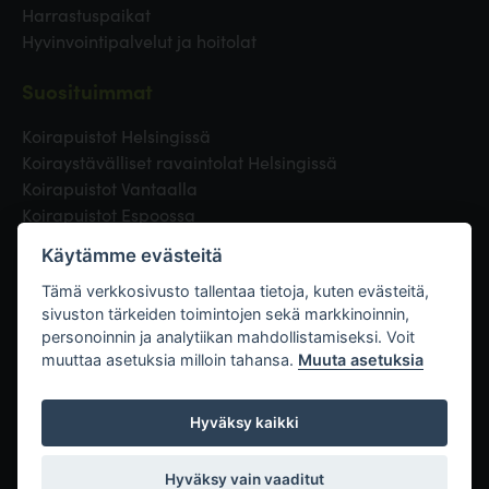
Harrastuspaikat
Hyvinvointipalvelut ja hoitolat
Suosituimmat
Koirapuistot Helsingissä
Koiraystävälliset ravaintolat Helsingissä
Koirapuistot Vantaalla
Koirapuistot Espoossa
Koirapuistot Turussa
Käytämme evästeitä
Eläinlääkäri Helsingissä
Koirapuistot Tampereella
Tämä verkkosivusto tallentaa tietoja, kuten evästeitä,
sivuston tärkeiden toimintojen sekä markkinoinnin,
personoinnin ja analytiikan mahdollistamiseksi. Voit
Linkit
muuttaa asetuksia milloin tahansa.
Muuta asetuksia
Hyväksy kaikki
Hyväksy vain vaaditut