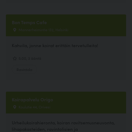
Bon Temps Cafe
Mannerheimintie 132, Helsinki
Kahvila, jonne koirat erittäin tervetulleita!
5.00, 3 ääntä
Ravintola
Koirapalvelu Origo
Koulutie 44, Orivesi
Urheilukoirahieronta, koiran ravitsemusneuvonta,
lihapakasteiden, ravintolisien ja