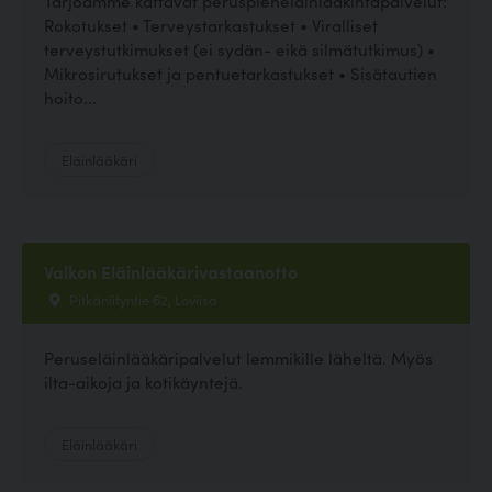
Tarjoamme kattavat peruspieneläinlääkintäpalvelut:
Rokotukset • Terveystarkastukset • Viralliset
terveystutkimukset (ei sydän- eikä silmätutkimus) •
Mikrosirutukset ja pentuetarkastukset • Sisätautien
hoito...
Eläinlääkäri
Valkon Eläinlääkärivastaanotto
Pitkäniityntie 62, Loviisa
Peruseläinlääkäripalvelut lemmikille läheltä. Myös
ilta-aikoja ja kotikäyntejä.
Eläinlääkäri