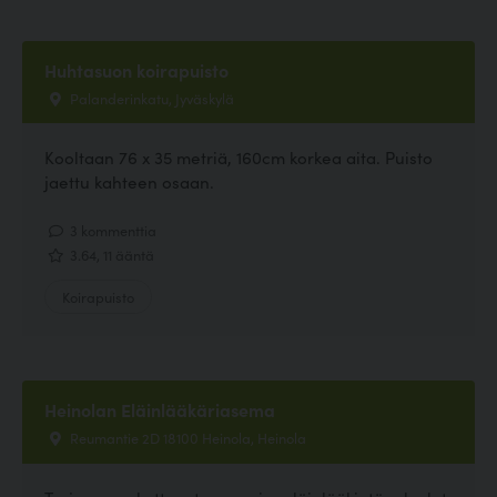
Huhtasuon koirapuisto
Palanderinkatu, Jyväskylä
Kooltaan 76 x 35 metriä, 160cm korkea aita. Puisto
jaettu kahteen osaan.
3 kommenttia
3.64, 11 ääntä
Koirapuisto
Heinolan Eläinlääkäriasema
Reumantie 2D 18100 Heinola, Heinola