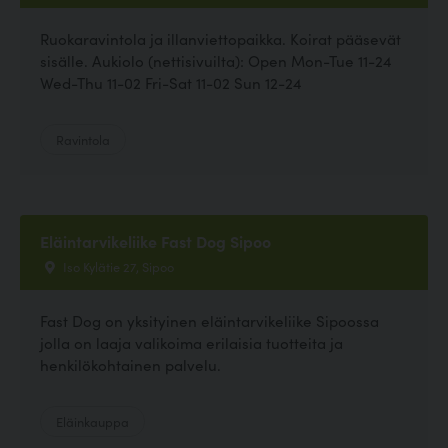
Ruokaravintola ja illanviettopaikka. Koirat pääsevät
sisälle. Aukiolo (nettisivuilta): Open Mon-Tue 11-24
Wed-Thu 11-02 Fri-Sat 11-02 Sun 12-24
Ravintola
Eläintarvikeliike Fast Dog Sipoo
Iso Kylätie 27, Sipoo
Fast Dog on yksityinen eläintarvikeliike Sipoossa
jolla on laaja valikoima erilaisia tuotteita ja
henkilökohtainen palvelu.
Eläinkauppa