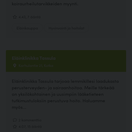
koiraurheilutarvikkeiden myynti.
4.43, 7 ääntä
Eläinkauppa
Hyvinvointi ja hoitolat
Eläinklinikka Tassula
Karhulantie 21, Kotka
Eläinklinikka Tassula tarjoaa lemmikillesi laadukasta
perusterveyden- ja sairaanhoitoa. Meille tärkeää
on yksilökohtainen ja uusimpiin lääketieteen
tutkimustuloksiin perustuva hoito. Haluamme
myös...
2 kommenttia
4.07, 15 ääntä