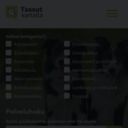
Valitse kategoria(t)
Koirapuisto
Eläinkauppa
Eläinlääkäri
Uimapaikka
Ravintola
Hyvinvointi ja hoitolat
Koirakoulu
Harrastuspaikka
Muut palvelut
Koirahotelli
Koirakuvaaja
Lenkkeily ja patikointi
Koirasovellus
Kauppa
Palveluhaku
Syötä paikkakunta, palvelun nimi tai osoite