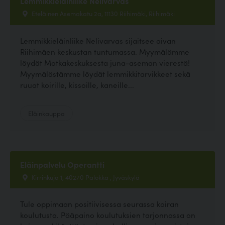
Lemmikkieläinliike Nelivarvas
Eteläinen Asemakatu 2a, 11130 Riihimäki, Riihimäki
Lemmikkieläinliike Nelivarvas sijaitsee aivan
Riihimäen keskustan tuntumassa. Myymälämme
löydät Matkakeskuksesta juna-aseman vierestä!
Myymälästämme löydät lemmikkitarvikkeet sekä
ruuat koirille, kissoille, kaneille...
Eläinkauppa
Eläinpalvelu Operantti
Kirrinkuja 1, 40270 Palokka , Jyväskylä
Tule oppimaan positiivisessa seurassa koiran
koulutusta. Pääpaino koulutuksien tarjonnassa on