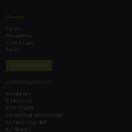
Sivusto
Etusivu
Palveluhaku
Lisää palvelu
Tietoa
Evästeasetukset
Lemmikkipalvelut
Koirapuistot
Eläinkaupat
Eläinlääkärit
Koiraystävälliset ravintolat
Koirien uimapaikat
Koirakoulut