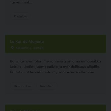
Tarkemmat...
Ravintola
La Kar de Mumma
Keskustie 2, Hartola
Kahvila-ravintolamme rannassa on oma uimapaikka
koirille. Lisäksi juomapaikka ja mahdollisuus ulkoilla.
Koirat ovat tervetulleita myös ala-terassillemme.
Uimapaikka
Ravintola
Chico's Tikkurila