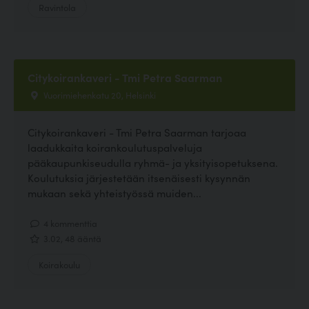
Ravintola
Citykoirankaveri - Tmi Petra Saarman
Vuorimiehenkatu 20, Helsinki
Citykoirankaveri - Tmi Petra Saarman tarjoaa
laadukkaita koirankoulutuspalveluja
pääkaupunkiseudulla ryhmä- ja yksityisopetuksena.
Koulutuksia järjestetään itsenäisesti kysynnän
mukaan sekä yhteistyössä muiden...
4 kommenttia
3.02, 48 ääntä
Koirakoulu