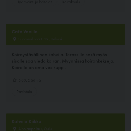
Hyvinvointi ja hoitolat
Koirakoulu
Café Vanille
Suomenlinna C 18 , Helsinki
Koiraystävällinen kahvila. Terassille sekä myös
sisälle saa viedä koiran. Myynnissä koirankeksejä.
Koiralle on oma vesikuppi.
5.00, 2 ääntä
Ravintola
Kahvila Kiikku
Ainolanpolku 1, Oulu