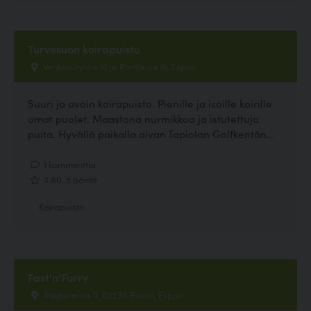
Turvesuon koirapuisto
Vehkaniityntie 16 ja Porttikuja 15, Espoo
Suuri ja avoin koirapuisto. Pienille ja isoille koirille
omat puolet. Maastona nurmikkoa ja istutettuja
puita. Hyvällä paikalla aivan Tapiolan Golfkentän...
1 kommenttia
3.80, 5 ääntä
Koirapuisto
Fast'n'Furry
Piispansilta 11, 02230 Espoo, Espoo