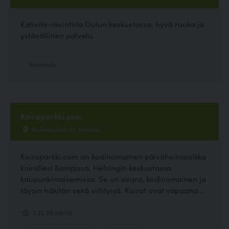
Kahvila-ravintola Oulun keskustassa, hyvä ruoka ja
ystävällinen palvelu.
Ravintola
Koiraparkki.com
Kalevankatu 17, Helsinki
Koiraparkki.com on kodinomainen päivähoitopaikka
koirallesi Kampissa, Helsingin keskustassa
kaupunkimaisemissa. Se on avara, kodinomainen ja
täysin häkitön sekä viihtyisä. Koirat ovat vapaana...
3.31, 26 ääntä