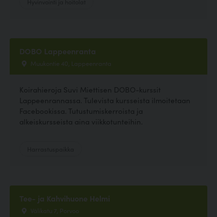
Hyvinvointi ja hoitolat
DOBO Lappeenranta
Muukontie 40, Lappeenranta
Koirahieroja Suvi Miettisen DOBO-kurssit
Lappeenrannassa. Tulevista kursseista ilmoitetaan
Facebookissa. Tutustumiskerroista ja
alkeiskursseista aina viikkotunteihin.
Harrastuspaikka
Tee- ja Kahvihuone Helmi
Välikatu 7, Porvoo