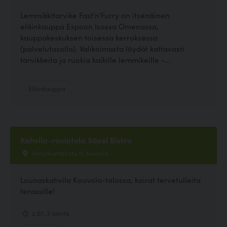
Lemmikkitarvike Fast'n'Furry on itsenäinen
eläinkauppa Espoon Isossa Omenassa,
kauppakeskuksen toisessa kerroksessa
(palvelutasolla). Valikoimasta löydät kattavasti
tarvikkeita ja ruokia kaikille lemmikeille -...
Eläinkauppa
Kahvila-ravintola Sävel Bistro
Varuskuntakatu 11, Kouvola
Lounaskahvila Kouvola-talossa, koirat tervetulleita
terassille!
2.67, 3 ääntä