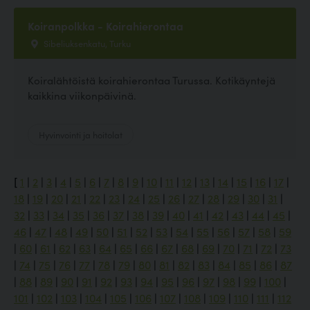
Koiranpolkka - Koirahierontaa
Sibeliuksenkatu, Turku
Koiralähtöistä koirahierontaa Turussa. Kotikäyntejä
kaikkina viikonpäivinä.
Hyvinvointi ja hoitolat
[
1
|
2
|
3
|
4
|
5
|
6
|
7
|
8
|
9
|
10
|
11
|
12
|
13
|
14
|
15
|
16
|
17
|
18
|
19
|
20
|
21
|
22
|
23
|
24
|
25
|
26
|
27
|
28
|
29
|
30
|
31
|
32
|
33
|
34
|
35
|
36
|
37
|
38
|
39
|
40
|
41
|
42
|
43
|
44
|
45
|
46
|
47
|
48
|
49
|
50
|
51
|
52
|
53
|
54
|
55
|
56
|
57
|
58
|
59
|
60
|
61
|
62
|
63
|
64
|
65
|
66
|
67
|
68
|
69
|
70
|
71
|
72
|
73
|
74
|
75
|
76
|
77
|
78
|
79
|
80
|
81
|
82
|
83
|
84
|
85
|
86
|
87
|
88
|
89
|
90
|
91
|
92
|
93
|
94
|
95
|
96
|
97
|
98
|
99
|
100
|
101
|
102
|
103
|
104
|
105
|
106
|
107
|
108
|
109
|
110
|
111
|
112