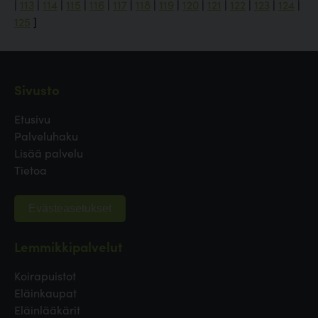
|
113
|
114
|
115
|
116
|
117
|
118
|
119
|
120
|
121
|
122
|
123
|
124
|
125
]
Sivusto
Etusivu
Palveluhaku
Lisää palvelu
Tietoa
Evästeasetukset
Lemmikkipalvelut
Koirapuistot
Eläinkaupat
Eläinlääkärit