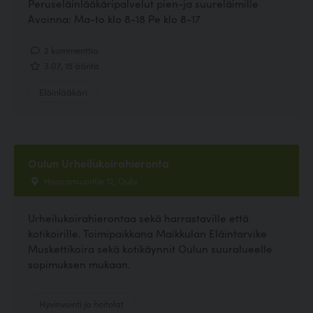
Peruseläinlääkäripalvelut pien-ja suureläimille
Avoinna: Ma-to klo 8-18 Pe klo 8-17
2 kommenttia
3.07, 15 ääntä
Eläinlääkäri
Oulun Urheilukoirahieronta
Haaransuontie 12, Oulu
Urheilukoirahierontaa sekä harrastaville että
kotikoirille. Toimipaikkana Maikkulan Eläintarvike
Muskettikoira sekä kotikäynnit Oulun suuralueelle
sopimuksen mukaan.
Hyvinvointi ja hoitolat