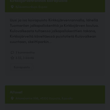
Kirkkojärvenrannan koirapuisto
Kylävainionkuja, Espoo
Uusi ja iso koirapuisto Kirkkojärvenrannalla, lähellä
Tuomarilan jalkapallokenttiä ja Kirkkojärven koulua.
Kulovalkeasta tultaessa jalkapallokenttien takana,
Kirkkojärveltä käveltäessä puistotietä Kulovalkean
suuntaan, skeittiparkin...
3 kommenttia
3.33, 3 ääntä
Koirapuisto
Aitovet
Aitomäentie 998, 45100 Kouvola, Kouvola