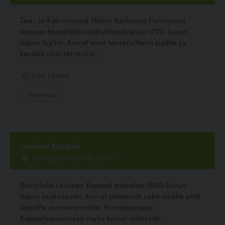
Tee- ja Kahvihuone Helmi Vanhassa Porvoossa
tarjoaa keisarillisia kahvilapalveluja 1700-luvun
lopun tyyliin. Koirat ovat tervetullleita sisälle ja
kesällä ulos terassille...
5.00, 1 ääntä
Ravintola
Loviisan Kappeli
Kuningattarenkatu 19, Loviisa
Ravintola Loviisan Kappeli palvelee 1800-luvun
lopun loistossaan. Koirat pääsevät sekä sisälle että
upealle avoverannalle. Hurmaavassa
Kappelinpuistossa myös koirat viihtyvät.