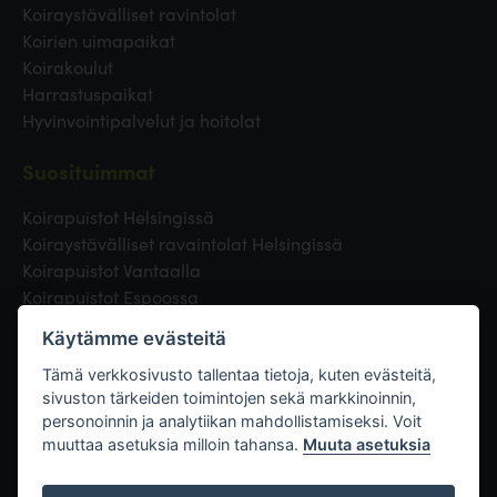
Koiraystävälliset ravintolat
Koirien uimapaikat
Koirakoulut
Harrastuspaikat
Hyvinvointipalvelut ja hoitolat
Suosituimmat
Koirapuistot Helsingissä
Koiraystävälliset ravaintolat Helsingissä
Koirapuistot Vantaalla
Koirapuistot Espoossa
Koirapuistot Turussa
Käytämme evästeitä
Eläinlääkäri Helsingissä
Koirapuistot Tampereella
Tämä verkkosivusto tallentaa tietoja, kuten evästeitä,
sivuston tärkeiden toimintojen sekä markkinoinnin,
personoinnin ja analytiikan mahdollistamiseksi. Voit
Linkit
muuttaa asetuksia milloin tahansa.
Muuta asetuksia