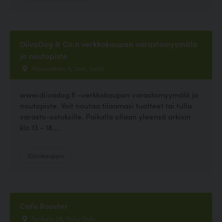
DiivaDog & Co:n verkkokaupan varastomyymälä
ja noutopiste
Moisionkatu 6, 2krs., Lahti
www.diivadog.fi -verkkokaupan varastomyymälä ja
noutopiste. Voit noutaa tilaamasi tuotteet tai tulla
varasto-ostoksille. Paikalla ollaan yleensä arkisin
klo 13 - 18....
Eläinkauppa
Cafe Rooster
Torikatu 26, Oulu, Oulu