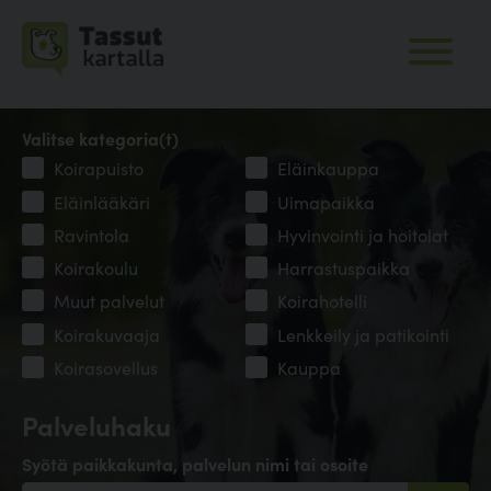
Valitse kategoria(t)
Koirapuisto
Eläinkauppa
Eläinlääkäri
Uimapaikka
Ravintola
Hyvinvointi ja hoitolat
Koirakoulu
Harrastuspaikka
Muut palvelut
Koirahotelli
Koirakuvaaja
Lenkkeily ja patikointi
Koirasovellus
Kauppa
Palveluhaku
Syötä paikkakunta, palvelun nimi tai osoite