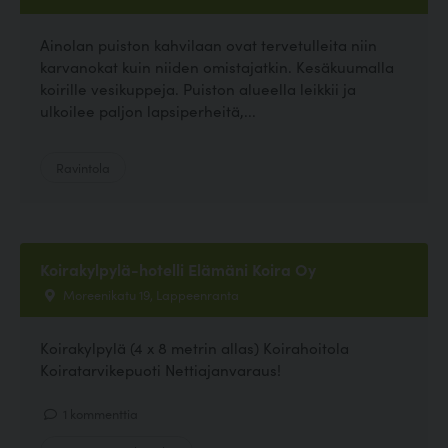
Ainolan puiston kahvilaan ovat tervetulleita niin
karvanokat kuin niiden omistajatkin. Kesäkuumalla
koirille vesikuppeja. Puiston alueella leikkii ja
ulkoilee paljon lapsiperheitä,...
Ravintola
Koirakylpylä-hotelli Elämäni Koira Oy
Moreenikatu 19, Lappeenranta
Koirakylpylä (4 x 8 metrin allas) Koirahoitola
Koiratarvikepuoti Nettiajanvaraus!
1 kommenttia