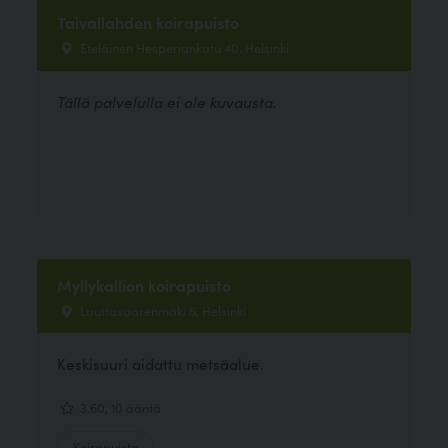
Taivallahden koirapuisto
Eteläinen Hesperiankatu 40, Helsinki
Tällä palvelulla ei ole kuvausta.
Myllykallion koirapuisto
Lauttasaarenmäki 6, Helsinki
Keskisuuri aidattu metsäalue.
3.60, 10 ääntä
Koirapuisto