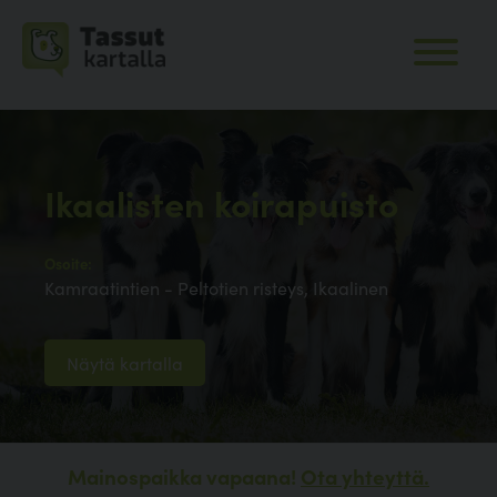
Ikaalisten koirapuisto
Osoite:
Kamraatintien - Peltotien risteys, Ikaalinen
Näytä kartalla
Mainospaikka vapaana!
Ota yhteyttä.