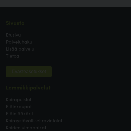
Sivusto
Etusivu
Palveluhaku
Lisää palvelu
Tietoa
Evästeasetukset
Lemmikkipalvelut
Koirapuistot
Eläinkaupat
Eläinlääkärit
Koiraystävälliset ravintolat
Koirien uimapaikat