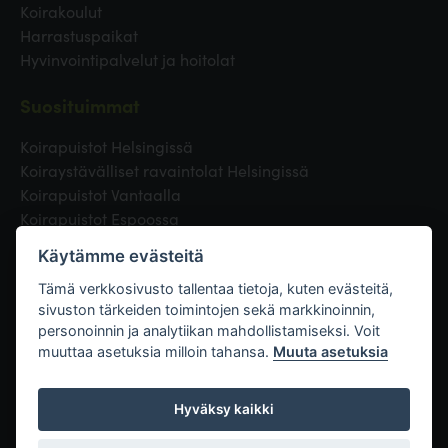
Koirakoulut
Harrastuspaikat
Hyvinvointipalvelut ja hoitolat
Suosituimmat
Koirapuistot Helsingissä
Koiraystävälliset ravaintolat Helsingissä
Koirapuistot Vantaalla
Koirapuistot Espoossa
Koirapuistot Turussa
Käytämme evästeitä
Eläinlääkäri Helsingissä
Koirapuistot Tampereella
Tämä verkkosivusto tallentaa tietoja, kuten evästeitä,
sivuston tärkeiden toimintojen sekä markkinoinnin,
personoinnin ja analytiikan mahdollistamiseksi. Voit
Linkit
muuttaa asetuksia milloin tahansa.
Muuta asetuksia
Hyväksy kaikki