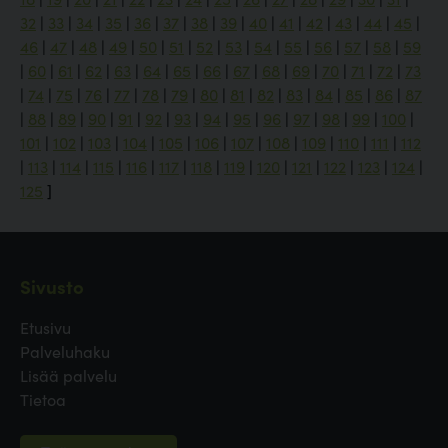
32
|
33
|
34
|
35
|
36
|
37
|
38
|
39
|
40
|
41
|
42
|
43
|
44
|
45
|
46
|
47
|
48
|
49
|
50
|
51
|
52
|
53
|
54
|
55
|
56
|
57
|
58
|
59
|
60
|
61
|
62
|
63
|
64
|
65
|
66
|
67
|
68
|
69
|
70
|
71
|
72
|
73
|
74
|
75
|
76
|
77
|
78
|
79
|
80
|
81
|
82
|
83
|
84
|
85
|
86
|
87
|
88
|
89
|
90
|
91
|
92
|
93
|
94
|
95
|
96
|
97
|
98
|
99
|
100
|
101
|
102
|
103
|
104
|
105
|
106
|
107
|
108
|
109
|
110
|
111
|
112
|
113
|
114
|
115
|
116
|
117
|
118
|
119
|
120
|
121
|
122
|
123
|
124
|
125
]
Sivusto
Etusivu
Palveluhaku
Lisää palvelu
Tietoa