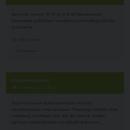
Avoinna: ma-pe 10-17 ja la 9-15 Tassukansan
tavaratalo pullollaan tarvikkeita ja herkkuja koirille
ja kissoille.
4.60, 5 ääntä
Eläinkauppa
Paimennuspaikka
Knutersintie 262, Sipoo
Sopii erityisesti kokeneemmalle koiralle
omatoimiseen treenamiseen. Pienempi aidattu alue
rinteessä, kooltaan noin 30x 80 metriä. Lisäksi
pellosta käytettävissä noin 80x80 kokoinen...