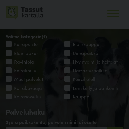
Valitse kategoria(t)
Koirapuisto
Eläinkauppa
Eläinlääkäri
Uimapaikka
Ravintola
Hyvinvointi ja hoitolat
Koirakoulu
Harrastuspaikka
Muut palvelut
Koirahotelli
Koirakuvaaja
Lenkkeily ja patikointi
Koirasovellus
Kauppa
Palveluhaku
Syötä paikkakunta, palvelun nimi tai osoite