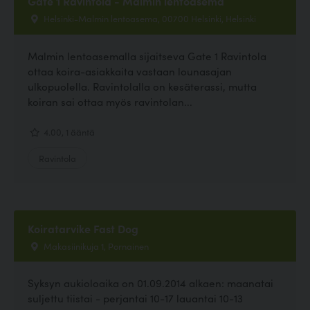
Gate 1 Ravintola - Malmin lentoasema
Helsinki-Malmin lentoasema, 00700 Helsinki, Helsinki
Malmin lentoasemalla sijaitseva Gate 1 Ravintola
ottaa koira-asiakkaita vastaan lounasajan
ulkopuolella. Ravintolalla on kesäterassi, mutta
koiran sai ottaa myös ravintolan...
4.00, 1 ääntä
Ravintola
Koiratarvike Fast Dog
Makasiinikuja 1, Pornainen
Syksyn aukioloaika on 01.09.2014 alkaen: maanatai
suljettu tiistai - perjantai 10-17 lauantai 10-13