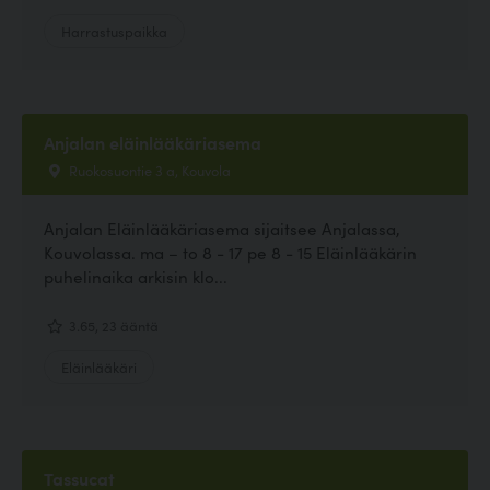
Harrastuspaikka
Anjalan eläinlääkäriasema
Ruokosuontie 3 a, Kouvola
Anjalan Eläinlääkäriasema sijaitsee Anjalassa,
Kouvolassa. ma – to 8 - 17 pe 8 - 15 Eläinlääkärin
puhelinaika arkisin klo...
3.65, 23 ääntä
Eläinlääkäri
Tassucat