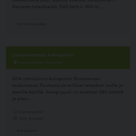
Rairanta risteyksestä. Tätä tietä n. 900 m, ...
Harrastuspaikka
Lainaanrannan koirapuisto
Lainaanranta, Rovaniemi
2014 valmistunut koirapuisto Rovaniemen
keskustassa. Puistossa on erilliset aitaukset isoille ja
pienille koirille. Isompi puoli on kooltaan 590 neliötä
ja pieni...
5 kommenttia
3.75, 12 ääntä
Koirapuisto