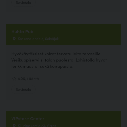
Ravintola
Huhta Pub
Koskenalantie 5, Seinäjoki
Hyväkäytöksiset koirat tervetulleita terassille.
Vesikuppiserviisi talon puolesta. Lähistöllä hyvät
lenkkimaastot sekä koirapuisto.
5.00, 1 ääntä
Ravintola
VIPstore Center
Killinkoskentie 23, Virrat