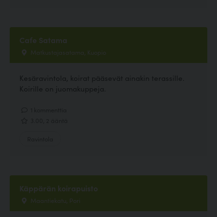
Cafe Satama
Matkustajasatama, Kuopio
Kesäravintola, koirat pääsevät ainakin terassille.
Koirille on juomakuppeja.
1 kommenttia
3.00, 2 ääntä
Ravintola
Käppärän koirapuisto
Maantiekatu, Pori