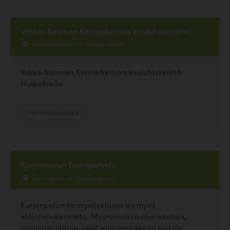
Vakka-Suomen Kennelkerhon koulutuskenttä
Lokalahdentie 111, Uusikaupunki
Vakka-Suomen Kennelkerhon koulutuskenttä
Hippoksella.
Harrastuspaikka
Kurjenpolun Taimipalvelu
Kurjenpolku 8, Uusikaupunki
Kurjenpolun taimipalvelussa on myös
eläintarvikeosasto. Myynnissä akvaariokaloja,
jyrsijöitä, lintuja, sekä eläintarvikkeita kaikille