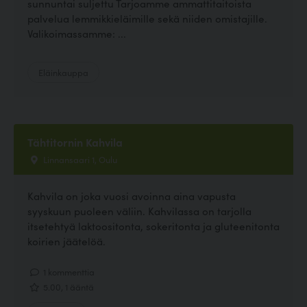
sunnuntai suljettu Tarjoamme ammattitaitoista
palvelua lemmikkieläimille sekä niiden omistajille.
Valikoimassamme: ...
Eläinkauppa
Tähtitornin Kahvila
Linnansaari 1, Oulu
Kahvila on joka vuosi avoinna aina vapusta
syyskuun puoleen väliin. Kahvilassa on tarjolla
itsetehtyä laktoositonta, sokeritonta ja gluteenitonta
koirien jäätelöä.
1 kommenttia
5.00, 1 ääntä