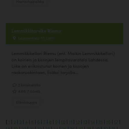
Harrastuspaikka
Lemmikkitarvike Riemu
Launeenkatu 70, Lahti
Lemmikkikellari Riemu (ent. Maikin Lemmikkikellari)
on koirien ja kissojen lempitavaratalo Lahdessa.
Liike on erikoistunut koirien ja kissojen
raakaruokintaan, lisäksi tarjolla...
2 kommenttia
4.86, 7 ääntä
Eläinkauppa
[
1
|
2
|
3
|
4
|
5
|
6
|
7
|
8
|
9
|
10
|
11
|
12
|
13
|
14
|
15
|
16
|
17
|
18
|
19
|
20
|
21
|
22
|
23
|
24
|
25
|
26
|
27
|
28
|
29
|
30
|
31
|