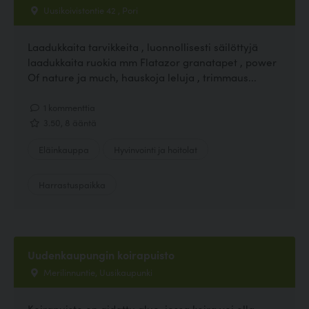
Uusikoivistontie 42 , Pori
Laadukkaita tarvikkeita , luonnollisesti säilöttyjä
laadukkaita ruokia mm Flatazor granatapet , power
Of nature ja much, hauskoja leluja , trimmaus...
1 kommenttia
3.50, 8 ääntä
Eläinkauppa
Hyvinvointi ja hoitolat
Harrastuspaikka
Uudenkaupungin koirapuisto
Merilinnuntie, Uusikaupunki
Koirapuisto on aidattu alue, jossa koira voi olla