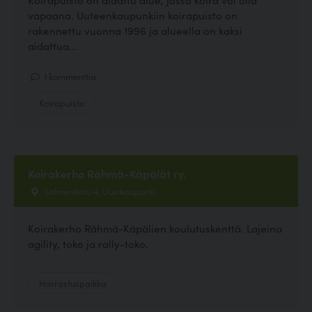
vapaana. Uuteenkaupunkiin koirapuisto on
rakennettu vuonna 1996 ja alueella on kaksi
aidattua...
1 kommenttia
Koirapuisto
Koirakerho Rähmä-Käpälät ry.
Salmenkatu 4, Uusikaupunki
Koirakerho Rähmä-Käpälien koulutuskenttä. Lajeina
agility, toko ja rally-toko.
Harrastuspaikka