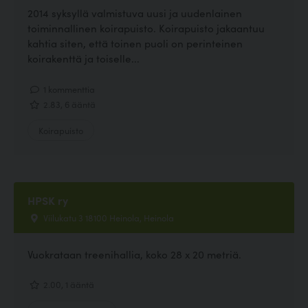
2014 syksyllä valmistuva uusi ja uudenlainen
toiminnallinen koirapuisto. Koirapuisto jakaantuu
kahtia siten, että toinen puoli on perinteinen
koirakenttä ja toiselle...
1 kommenttia
2.83, 6 ääntä
Koirapuisto
HPSK ry
Viilukatu 3 18100 Heinola, Heinola
Vuokrataan treenihallia, koko 28 x 20 metriä.
2.00, 1 ääntä