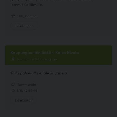
lemmikkieläimille.
5.00, 2 ääntä
Eläinkauppa
Kaupungineläinlääkäri Kaisa Nivola
Satamantie 9, Uusikaupunki
Tällä palvelulla ei ole kuvausta.
1 kommenttia
3.10, 42 ääntä
Eläinlääkäri