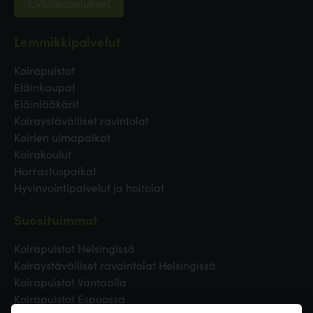
Evästeasetukset
Lemmikkipalvelut
Koirapuistot
Eläinkaupat
Eläinlääkärit
Koiraystävälliset ravintolat
Koirien uimapaikat
Koirakoulut
Harrastuspaikat
Hyvinvointipalvelut ja hoitolat
Suosituimmat
Koirapuistot Helsingissä
Koiraystävälliset ravaintolat Helsingissä
Koirapuistot Vantaalla
Koirapuistot Espoossa