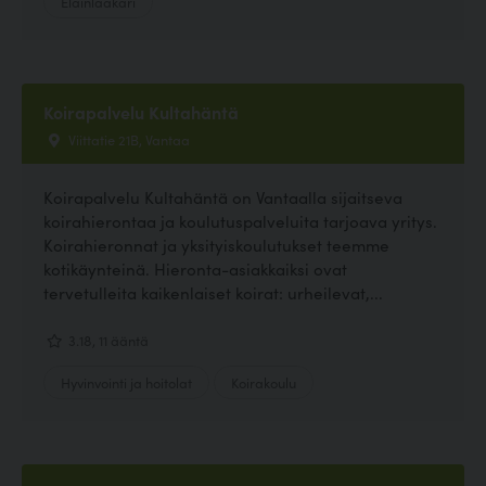
Eläinlääkäri
Koirapalvelu Kultahäntä
Viittatie 21B, Vantaa
Koirapalvelu Kultahäntä on Vantaalla sijaitseva
koirahierontaa ja koulutuspalveluita tarjoava yritys.
Koirahieronnat ja yksityiskoulutukset teemme
kotikäynteinä. Hieronta-asiakkaiksi ovat
tervetulleita kaikenlaiset koirat: urheilevat,...
3.18, 11 ääntä
Hyvinvointi ja hoitolat
Koirakoulu