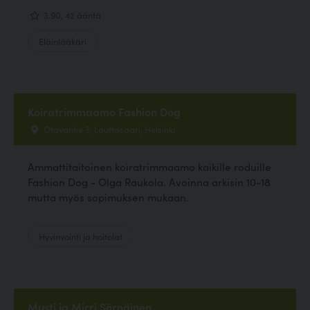
3.90, 42 ääntä
Eläinlääkäri
Koiratrimmaamo Fashion Dog
Otavantie 3, Lauttasaari, Helsinki
Ammattitaitoinen koiratrimmaamo kaikille roduille
Fashion Dog - Olga Raukola. Avoinna arkisin 10-18
mutta myös sopimuksen mukaan.
Hyvinvointi ja hoitolat
Musti ja Mirri Sörnäinen