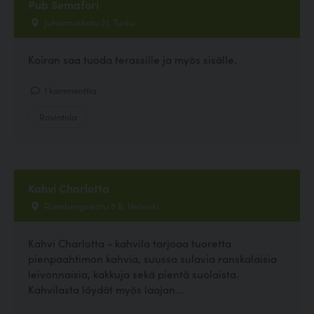
Pub Semafori
Juhannuskatu 21, Turku
Koiran saa tuoda terassille ja myös sisälle.
1 kommenttia
Ravintola
Kahvi Charlotta
Runeberginkatu 5 B, Helsinki
Kahvi Charlotta - kahvila tarjoaa tuoretta
pienpaahtimon kahvia, suussa sulavia ranskalaisia
leivonnaisia, kakkuja sekä pientä suolaista.
Kahvilasta löydät myös laajan...