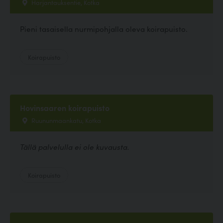
Harjantauksentie, Kotka
Pieni tasaisella nurmipohjalla oleva koirapuisto.
Koirapuisto
Hovinsaaren koirapuisto
Ruununmaankatu, Kotka
Tällä palvelulla ei ole kuvausta.
Koirapuisto