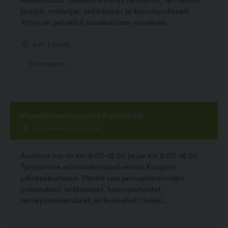
jyrsijät, matelijat, sekä kissa- ja koiratarvikkeet!
Yritys on palvellut asiakkaitaan vuodesta...
4.67, 3 ääntä
Eläinkauppa
Pieneläinvastaanotto Punaturkki
Satamakatu 20, Kuopio
Avoinna ma-to klo 8.00-18.00 ja pe klo 8.00-16.00
Tarjoamme eläinlääkintäpalveluita Kuopion
ydinkeskustassa. Meiltä saa peruspalveluiden
(rokotukset, leikkaukset, hammashoidot,
terveystarkastukset, erikoisrehut) lisäksi...