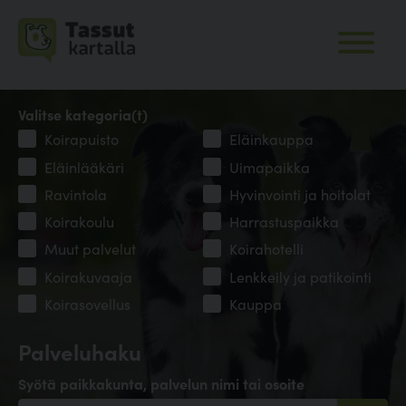
Valitse kategoria(t)
Koirapuisto
Eläinkauppa
Eläinlääkäri
Uimapaikka
Ravintola
Hyvinvointi ja hoitolat
Koirakoulu
Harrastuspaikka
Muut palvelut
Koirahotelli
Koirakuvaaja
Lenkkeily ja patikointi
Koirasovellus
Kauppa
Palveluhaku
Syötä paikkakunta, palvelun nimi tai osoite