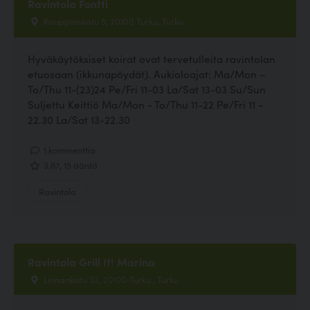
Ravintola Fontti
Kauppiaskatu 5, 20100 Turku, Turku
Hyväkäytöksiset koirat ovat tervetulleita ravintolan
etuosaan (ikkunapöydät). Aukioloajat: Ma/Mon –
To/Thu 11-(23)24 Pe/Fri 11-03 La/Sat 13-03 Su/Sun
Suljettu Keittiö Ma/Mon - To/Thu 11-22 Pe/Fri 11 -
22.30 La/Sat 13-22.30
1 kommenttia
3.67, 15 ääntä
Ravintola
Ravintola Grill It! Marina
Linnankatu 32, 20100 Turku , Turku