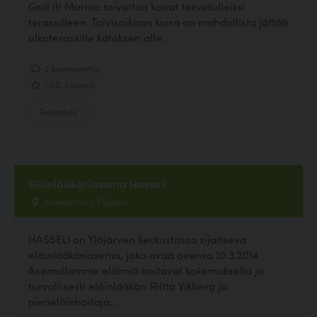
Grill it! Marina toivottaa koirat tervetulleiksi
terassilleen. Talvisaikaan koira on mahdollista jättää
ulkoterassille katoksen alle.
2 kommenttia
1.00, 1 ääntä
Ravintola
Eläinlääkäriasema Hasseli
Asemantie 1, Ylöjärvi
HASSELI on Ylöjärven keskustassa sijaitseva
eläinlääkäriasema, joka avaa ovensa 10.3.2014.
Asemallamme eläimiä hoitavat kokemuksella ja
turvallisesti eläinlääkäri Riitta Vikberg ja
pieneläinhoitaja...