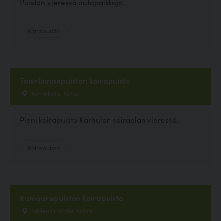
Puiston vieressä autopaikkoja.
Koirapuisto
Toivelinnanpuiston koirapuisto
Aumakatu, Kotka
Pieni koirapuisto Karhulan sairaalan vieressä.
Koirapuisto
Kumparepuiston koirapuisto
Hiidenkirnuntie, Kotka