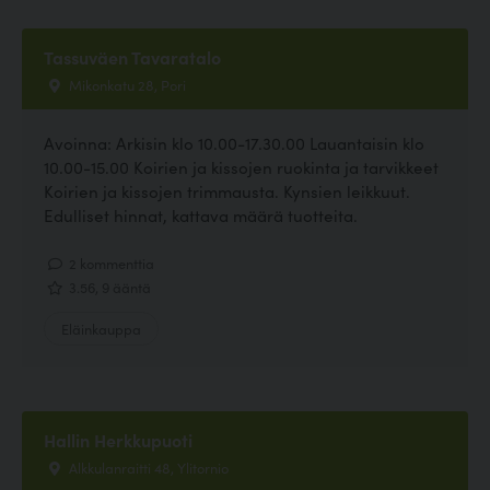
Tassuväen Tavaratalo
Mikonkatu 28, Pori
Avoinna: Arkisin klo 10.00-17.30.00 Lauantaisin klo
10.00-15.00 Koirien ja kissojen ruokinta ja tarvikkeet
Koirien ja kissojen trimmausta. Kynsien leikkuut.
Edulliset hinnat, kattava määrä tuotteita.
2 kommenttia
3.56, 9 ääntä
Eläinkauppa
Hallin Herkkupuoti
Alkkulanraitti 48, Ylitornio