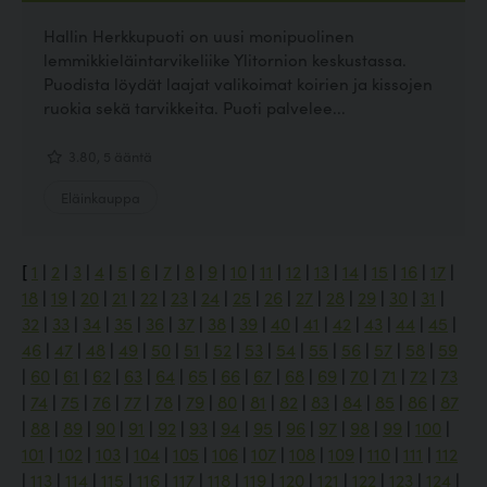
Hallin Herkkupuoti on uusi monipuolinen
lemmikkieläintarvikeliike Ylitornion keskustassa.
Puodista löydät laajat valikoimat koirien ja kissojen
ruokia sekä tarvikkeita. Puoti palvelee...
3.80, 5 ääntä
Eläinkauppa
[
1
|
2
|
3
|
4
|
5
|
6
|
7
|
8
|
9
|
10
|
11
|
12
|
13
|
14
|
15
|
16
|
17
|
18
|
19
|
20
|
21
|
22
|
23
|
24
|
25
|
26
|
27
|
28
|
29
|
30
|
31
|
32
|
33
|
34
|
35
|
36
|
37
|
38
|
39
|
40
|
41
|
42
|
43
|
44
|
45
|
46
|
47
|
48
|
49
|
50
|
51
|
52
|
53
|
54
|
55
|
56
|
57
|
58
|
59
|
60
|
61
|
62
|
63
|
64
|
65
|
66
|
67
|
68
|
69
|
70
|
71
|
72
|
73
|
74
|
75
|
76
|
77
|
78
|
79
|
80
|
81
|
82
|
83
|
84
|
85
|
86
|
87
|
88
|
89
|
90
|
91
|
92
|
93
|
94
|
95
|
96
|
97
|
98
|
99
|
100
|
101
|
102
|
103
|
104
|
105
|
106
|
107
|
108
|
109
|
110
|
111
|
112
|
113
|
114
|
115
|
116
|
117
|
118
|
119
|
120
|
121
|
122
|
123
|
124
|