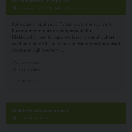
Kurranummen koirapuisto
Kurranummi, 00730 Helsinki, Helsinki
Koirapuistot sijaitsevat Tapaninkyläntien varrella
Kurranummen puiston pohjoispuolella.
Hiekkapohjainen koirapuisto jossa omat aitaukset
sekä pienille että isoille koirille. Molemmat aitaukset
sisältävät agilityesteitä....
2 kommenttia
3.33, 6 ääntä
Koirapuisto
Helilän Puiston koirapuisto
Suntionkatu, Kotka