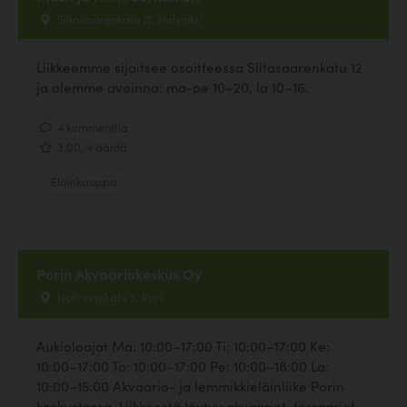
Siltasaarenkatu 12, Helsinki
Liikkeemme sijaitsee osoitteessa Siltasaarenkatu 12
ja olemme avoinna: ma-pe 10–20, la 10–16.
4 kommenttia
3.00, 4 ääntä
Eläinkauppa
Porin Akvaariokeskus Oy
Isolinnankatu 5, Pori
Aukioloajat Ma: 10:00–17:00 Ti: 10:00–17:00 Ke:
10:00–17:00 To: 10:00–17:00 Pe: 10:00–18:00 La:
10:00–15:00 Akvaario- ja lemmikkieläinliike Porin
keskustassa. Liikkeestä löytyy akvaariot, terraariot,