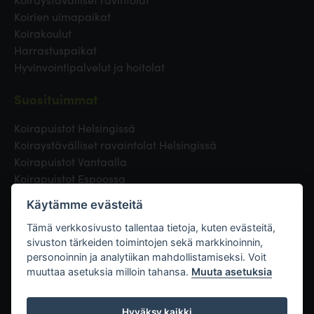
Koirien uimapaikat
Koirakoulut
Harrastuspaikat
Hyvinvointipalvelut ja hoitolat
Suosituimmat
Koirapuistot Helsingissä
Koiraystävälliset ravaintolat Helsingissä
Koirapuistot Vantaalla
Koirapuistot Espoossa
Koirapuistot Turussa
Käytämme evästeitä
Eläinlääkäri Helsingissä
Koirapuistot Tampereella
Tämä verkkosivusto tallentaa tietoja, kuten evästeitä,
sivuston tärkeiden toimintojen sekä markkinoinnin,
personoinnin ja analytiikan mahdollistamiseksi. Voit
Linkit
muuttaa asetuksia milloin tahansa.
Muuta asetuksia
Hyväksy kaikki