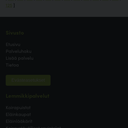
125
]
Sivusto
Etusivu
Palveluhaku
Lisää palvelu
Tietoa
Evästeasetukset
Lemmikkipalvelut
Koirapuistot
Eläinkaupat
Eläinlääkärit
Koiraystävälliset ravintolat