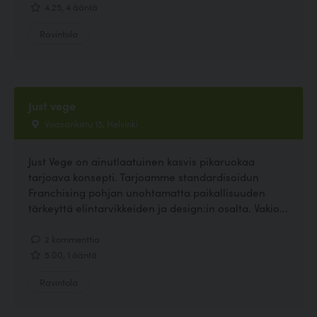
4.25, 4 ääntä
Ravintola
Just vege
Vaasankatu 15, Helsinki
Just Vege on ainutlaatuinen kasvis pikaruokaa
tarjoava konsepti. Tarjoamme standardisoidun
Franchising pohjan unohtamatta paikallisuuden
tärkeyttä elintarvikkeiden ja design:in osalta. Vakio...
2 kommenttia
5.00, 1 ääntä
Ravintola