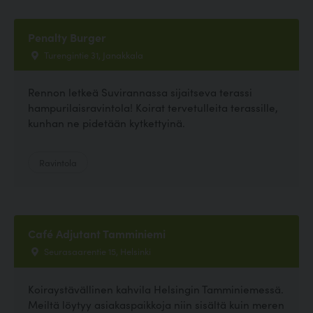
Penalty Burger
Turengintie 31, Janakkala
Rennon letkeä Suvirannassa sijaitseva terassi
hampurilaisravintola! Koirat tervetulleita terassille,
kunhan ne pidetään kytkettyinä.
Ravintola
Café Adjutant Tamminiemi
Seurasaarentie 15, Helsinki
Koiraystävällinen kahvila Helsingin Tamminiemessä.
Meiltä löytyy asiakaspaikkoja niin sisältä kuin meren