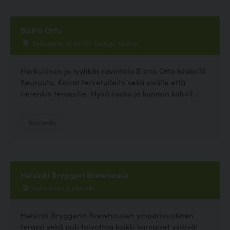
Bistro Otto
Keuruuntie 17, 42700 Keuruu, Keuruu
Herkullinen ja tyylikäs ravintola Bistro Otto keskellä
Keuruuta. Koirat tervetulleita sekä sisälle että
tietenkin terassille. Hyvä ruoka ja kunnon kahvit...
Ravintola
Helsinki Bryggeri Brewhouse
Sofiankatu 2, Helsinki
Helsinki Bryggerin Brewhousen ympärivuotinen
terassi sekä pub toivottaa kaikki karvaiset ystävät