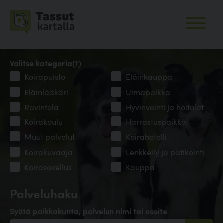
Valitse kategoria(t)
Koirapuisto
Eläinkauppa
Eläinlääkäri
Uimapaikka
Ravintola
Hyvinvointi ja hoitolat
Koirakoulu
Harrastuspaikka
Muut palvelut
Koirahotelli
Koirakuvaaja
Lenkkeily ja patikointi
Koirasovellus
Kauppa
Palveluhaku
Syötä paikkakunta, palvelun nimi tai osoite