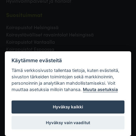
Hyvinvointipalvelut ja hoitolat
Suosituimmat
Koirapuistot Helsingissä
Koiraystävälliset ravaintolat Helsingissä
Koirapuistot Vantaalla
Koirapuistot Espoossa
Koirapuistot Turussa
Käytämme evästeitä
Eläinlääkäri Helsingissä
Koirapuistot Tampereella
Tämä verkkosivusto tallentaa tietoja, kuten evästeitä,
sivuston tärkeiden toimintojen sekä markkinoinnin,
personoinnin ja analytiikan mahdollistamiseksi. Voit
Linkit
muuttaa asetuksia milloin tahansa.
Muuta asetuksia
Hyväksy kaikki
Hyväksy vain vaaditut