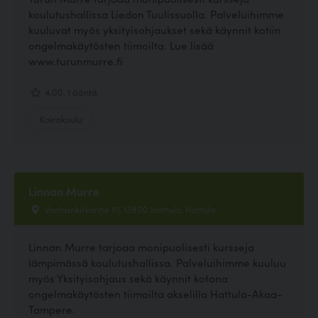
koulutushallissa Liedon Tuulissuolla. Palveluihimme
kuuluvat myös yksityisohjaukset sekä käynnit kotiin
ongelmakäytösten tiimoilta. Lue lisää
www.turunmurre.fi
4.00, 1 ääntä
Koirakoulu
Linnan Murre
Vanhankirkontie 51, 13800 Hattula, Hattula
Linnan Murre tarjoaa monipuolisesti kursseja
lämpimässä koulutushallissa. Palveluihimme kuuluu
myös Yksityisohjaus sekä käynnit kotona
ongelmakäytösten tiimoilta akselilla Hattula-Akaa-
Tampere.