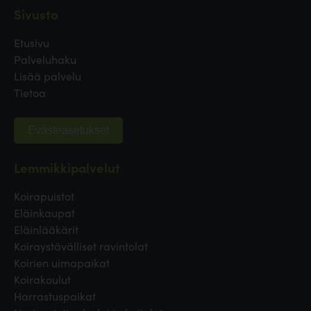
Sivusto
Etusivu
Palveluhaku
Lisää palvelu
Tietoa
Evästeasetukset
Lemmikkipalvelut
Koirapuistot
Eläinkaupat
Eläinlääkärit
Koiraystävälliset ravintolat
Koirien uimapaikat
Koirakoulut
Harrastuspaikat