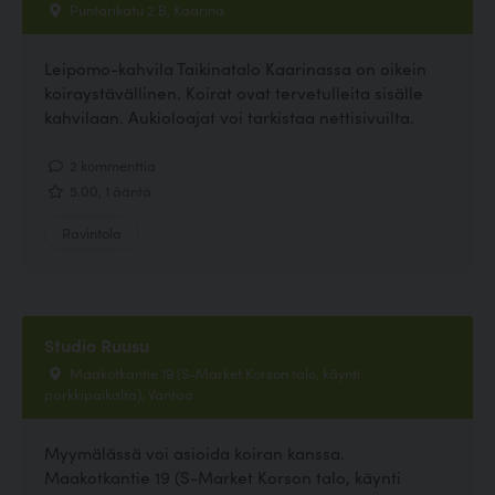
Puntarikatu 2 B, Kaarina
Leipomo-kahvila Taikinatalo Kaarinassa on oikein
koiraystävällinen. Koirat ovat tervetulleita sisälle
kahvilaan. Aukioloajat voi tarkistaa nettisivuilta.
2 kommenttia
5.00, 1 ääntä
Ravintola
Studio Ruusu
Maakotkantie 19 (S-Market Korson talo, käynti
parkkipaikalta), Vantaa
Myymälässä voi asioida koiran kanssa.
Maakotkantie 19 (S-Market Korson talo, käynti