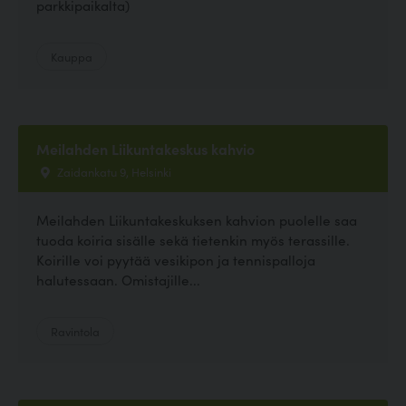
parkkipaikalta)
Kauppa
Meilahden Liikuntakeskus kahvio
Zaidankatu 9, Helsinki
Meilahden Liikuntakeskuksen kahvion puolelle saa
tuoda koiria sisälle sekä tietenkin myös terassille.
Koirille voi pyytää vesikipon ja tennispalloja
halutessaan. Omistajille...
Ravintola