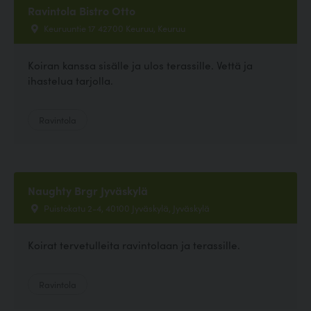
Ravintola Bistro Otto
Keuruuntie 17 42700 Keuruu, Keuruu
Koiran kanssa sisälle ja ulos terassille. Vettä ja
ihastelua tarjolla.
Ravintola
Naughty Brgr Jyväskylä
Puistokatu 2-4, 40100 Jyväskylä, Jyväskylä
Koirat tervetulleita ravintolaan ja terassille.
Ravintola