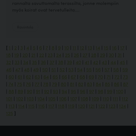
rannalta savuttomalta terassilta, jonne molempiin
myös koirat ovat tervetulleita....
Ravintola
[
1
|
2
|
3
|
4
|
5
|
6
|
7
|
8
|
9
|
10
|
11
|
12
|
13
|
14
|
15
|
16
|
17
|
18
|
19
|
20
|
21
|
22
|
23
|
24
|
25
|
26
|
27
|
28
|
29
|
30
|
31
|
32
|
33
|
34
|
35
|
36
|
37
|
38
|
39
|
40
|
41
|
42
|
43
|
44
|
45
|
46
|
47
|
48
|
49
|
50
|
51
|
52
|
53
|
54
|
55
|
56
|
57
|
58
|
59
|
60
|
61
|
62
|
63
|
64
|
65
|
66
|
67
|
68
|
69
|
70
|
71
|
72
|
73
|
74
|
75
|
76
|
77
|
78
|
79
|
80
|
81
|
82
|
83
|
84
|
85
|
86
|
87
|
88
|
89
|
90
|
91
|
92
|
93
|
94
|
95
|
96
|
97
|
98
|
99
|
100
|
101
|
102
|
103
|
104
|
105
|
106
|
107
|
108
|
109
|
110
|
111
|
112
|
113
|
114
|
115
|
116
|
117
|
118
|
119
|
120
|
121
|
122
|
123
|
124
|
125
]