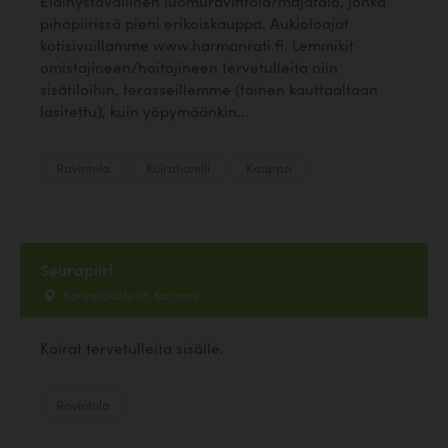
Eläinystävällinen luomuravintola/majatalo, jonka
pihapiirissä pieni erikoiskauppa. Aukioloajat
kotisivuillamme www.harmanrati.fi. Lemmikit
omistajineen/hoitajineen tervetulleita niin
sisätiloihin, terasseillemme (toinen kauttaaltaan
lasitettu), kuin yöpymäänkin...
Ravintola
Koirahotelli
Kauppa
Seurapiiri
Kauppakatu 15, Kajaani
Koirat tervetulleita sisälle.
Ravintola