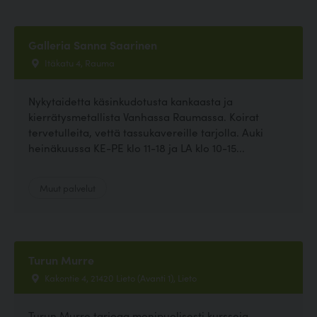
Galleria Sanna Saarinen
Itäkatu 4, Rauma
Nykytaidetta käsinkudotusta kankaasta ja
kierrätysmetallista Vanhassa Raumassa. Koirat
tervetulleita, vettä tassukavereille tarjolla. Auki
heinäkuussa KE-PE klo 11-18 ja LA klo 10-15...
Muut palvelut
Turun Murre
Kakontie 4, 21420 Lieto (Avanti 1), Lieto
Turun Murre tarjoaa monipuolisesti kursseja