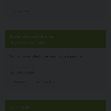
Koirakoulu
Ravintolalaiva Katarina
Jokiranta, turku, Turku
Koirat tervetulleita teranssille ja kannelle.
1 kommenttia
5.00, 1 ääntä
Ravintola
Koirasovellus
Taikinatalo