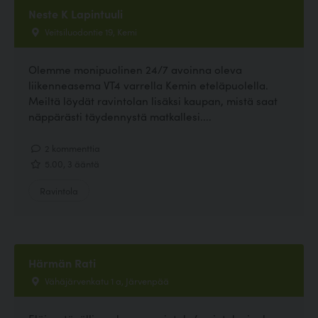
Neste K Lapintuuli
Veitsiluodontie 19, Kemi
Olemme monipuolinen 24/7 avoinna oleva
liikenneasema VT4 varrella Kemin eteläpuolella.
Meiltä löydät ravintolan lisäksi kaupan, mistä saat
näppärästi täydennystä matkallesi....
2 kommenttia
5.00, 3 ääntä
Ravintola
Härmän Rati
Vähäjärvenkatu 1 a, Järvenpää