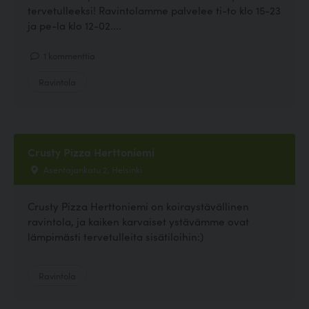
tervetulleeksi! Ravintolamme palvelee ti-to klo 15-23
ja pe-la klo 12-02....
1 kommenttia
Ravintola
Crusty Pizza Herttoniemi
Asentajankatu 2, Helsinki
Crusty Pizza Herttoniemi on koiraystävällinen
ravintola, ja kaiken karvaiset ystävämme ovat
lämpimästi tervetulleita sisätiloihin:)
Ravintola