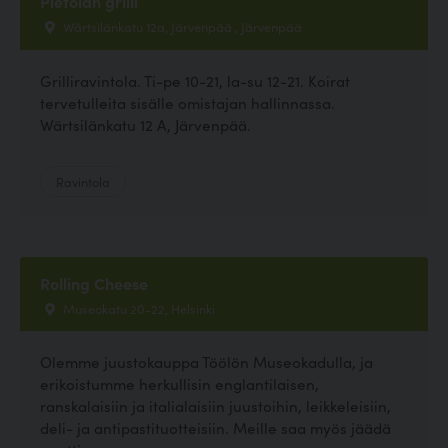
Pietolan grilli
Wärtsìlänkatu 12a, Järvenpää , Järvenpää
Grilliravintola. Ti-pe 10-21, la-su 12-21. Koirat
tervetulleita sisälle omistajan hallinnassa.
Wärtsilänkatu 12 A, Järvenpää.
Ravintola
Rolling Cheese
Museokatu 20-22, Helsinki
Olemme juustokauppa Töölön Museokadulla, ja
erikoistumme herkullisin englantilaisen,
ranskalaisiin ja italialaisiin juustoihin, leikkeleisiin,
deli- ja antipastituotteisiin. Meille saa myös jäädä