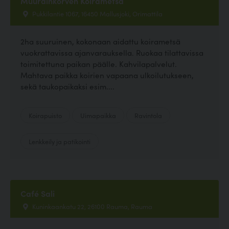
Muurainkorven Koirametsä
Pukkilantie 1067, 16450 Mallusjoki, Orimattila
2ha suuruinen, kokonaan aidattu koirametsä
vuokrattavissa ajanvarauksella. Ruokaa tilattavissa
toimitettuna paikan päälle. Kahvilapalvelut.
Mahtava paikka koirien vapaana ulkoilutukseen,
sekä taukopaikaksi esim....
Koirapuisto
Uimapaikka
Ravintola
Lenkkeily ja patikointi
Café Sali
Kuninkaankatu 22, 26100 Rauma, Rauma