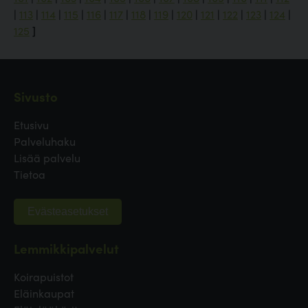
|
113
|
114
|
115
|
116
|
117
|
118
|
119
|
120
|
121
|
122
|
123
|
124
|
125
]
Sivusto
Etusivu
Palveluhaku
Lisää palvelu
Tietoa
Evästeasetukset
Lemmikkipalvelut
Koirapuistot
Eläinkaupat