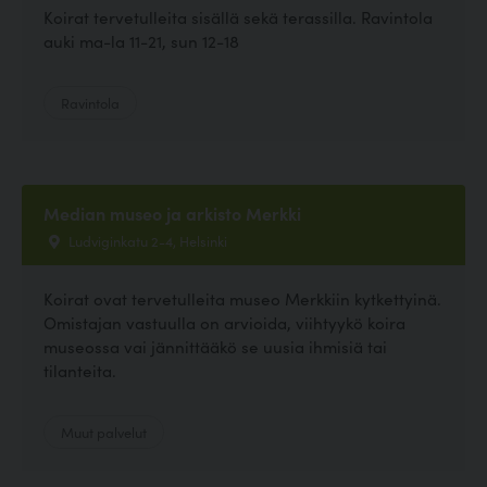
Koirat tervetulleita sisällä sekä terassilla. Ravintola
auki ma-la 11-21, sun 12-18
Ravintola
Median museo ja arkisto Merkki
Ludviginkatu 2-4, Helsinki
Koirat ovat tervetulleita museo Merkkiin kytkettyinä.
Omistajan vastuulla on arvioida, viihtyykö koira
museossa vai jännittääkö se uusia ihmisiä tai
tilanteita.
Muut palvelut