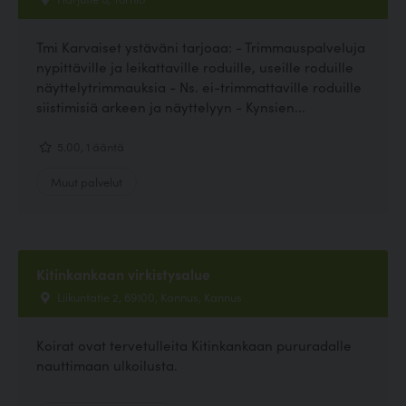
Tmi Karvaiset ystäväni tarjoaa: - Trimmauspalveluja
nypittäville ja leikattaville roduille, useille roduille
näyttelytrimmauksia - Ns. ei-trimmattaville roduille
siistimisiä arkeen ja näyttelyyn - Kynsien...
5.00, 1 ääntä
Muut palvelut
Kitinkankaan virkistysalue
Liikuntatie 2, 69100, Kannus, Kannus
Koirat ovat tervetulleita Kitinkankaan pururadalle
nauttimaan ulkoilusta.