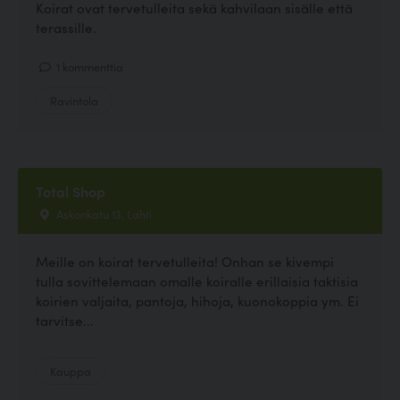
Koirat ovat tervetulleita sekä kahvilaan sisälle että
terassille.
1 kommenttia
Ravintola
Total Shop
Askonkatu 13, Lahti
Meille on koirat tervetulleita! Onhan se kivempi
tulla sovittelemaan omalle koiralle erillaisia taktisia
koirien valjaita, pantoja, hihoja, kuonokoppia ym. Ei
tarvitse...
Kauppa