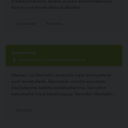
Hiekkauimaranta, terassi ja pieni kahvilarakennus.
Koirat ovat tervetulleita kaikkialle!
Uimapaikka
Ravintola
Mestaritalli
Merikannontie 6 , 00260 Helsinki, Helsinki
Mestari- ja Meritallin terassille myös koiraystävät
ovat tervetulleita. Ravintolan sivuilla sanotaan:
Edellytämme kaikilta asiakkailtamme, karvoihin
katsomatta hyviä käytöstapoja. Varsinkin Meritallin...
Ravintola