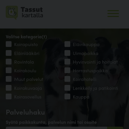
Valitse kategoria(t)
Koirapuisto
Eläinkauppa
Eläinlääkäri
Uimapaikka
Ravintola
Hyvinvointi ja hoitolat
Koirakoulu
Harrastuspaikka
Muut palvelut
Koirahotelli
Koirakuvaaja
Lenkkeily ja patikointi
Koirasovellus
Kauppa
Palveluhaku
Syötä paikkakunta, palvelun nimi tai osoite