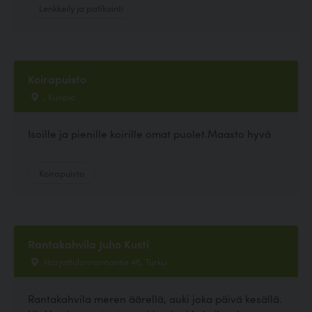
Lenkkeily ja patikointi
Koirapuisto
, Kuopio
Isoille ja pienille koirille omat puolet.Maasto hyvä
Koirapuisto
Rantakahvila Juho Kusti
Harjattulanrannantie 46, Turku
Rantakahvila meren äärellä, auki joka päivä kesällä.