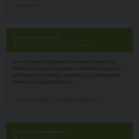
Koirapuisto
Someron Koirametsä
Tuulivoimatie 160, 31400 Somero, Somero
Reilun kahden hehtaarin koirametsä Somerolla,
Palman tuulipuiston kupeessa. Alueelta löytyy mm.
500 metrin kuntopolku, grillikatos, ja ulkokäymälä.
Metsä on helppokulkuista ja...
Harrastuspaikka
Lenkkeily ja patikointi
Koiran trimmauspalvelu
Harjutie 6, Tornio