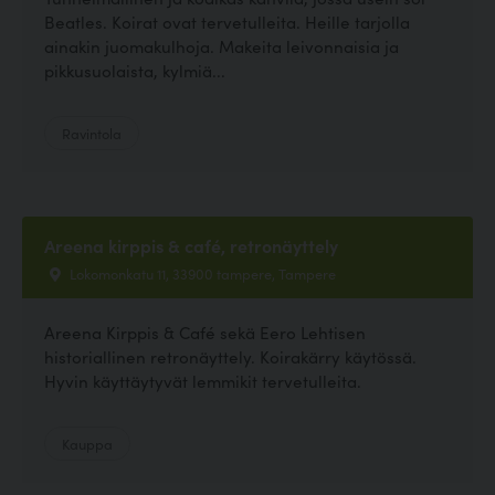
Beatles. Koirat ovat tervetulleita. Heille tarjolla
ainakin juomakulhoja. Makeita leivonnaisia ja
pikkusuolaista, kylmiä...
Ravintola
Areena kirppis & café, retronäyttely
Lokomonkatu 11, 33900 tampere, Tampere
Areena Kirppis & Café sekä Eero Lehtisen
historiallinen retronäyttely. Koirakärry käytössä.
Hyvin käyttäytyvät lemmikit tervetulleita.
Kauppa