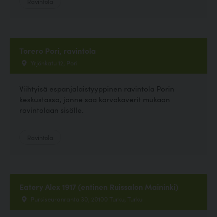
Ravintola
Torero Pori, ravintola
Yrjönkatu 12, Pori
Viihtyisä espanjalaistyyppinen ravintola Porin
keskustassa, jonne saa karvakaverit mukaan
ravintolaan sisälle.
Ravintola
Eatery Alex 1917 (entinen Ruissalon Maininki)
Pursiseuranranta 30, 20100 Turku, Turku