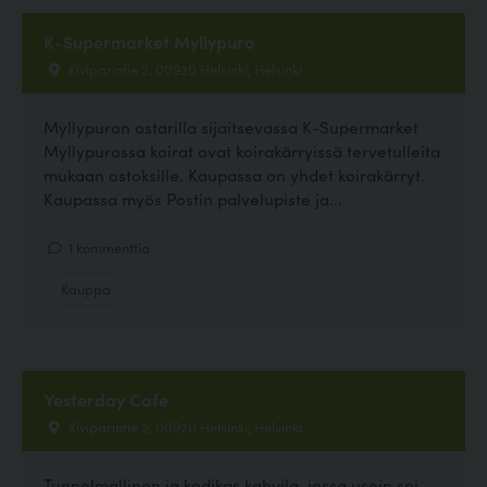
K-Supermarket Myllypuro
Kiviparintie 2, 00920 Helsinki, Helsinki
Myllypuron ostarilla sijaitsevassa K-Supermarket
Myllypurossa koirat ovat koirakärryissä tervetulleita
mukaan ostoksille. Kaupassa on yhdet koirakärryt.
Kaupassa myös Postin palvelupiste ja...
1 kommenttia
Kauppa
Yesterday Cafe
Kiviparintie 2, 00920 Helsinki, Helsinki
Tunnelmallinen ja kodikas kahvila, jossa usein soi