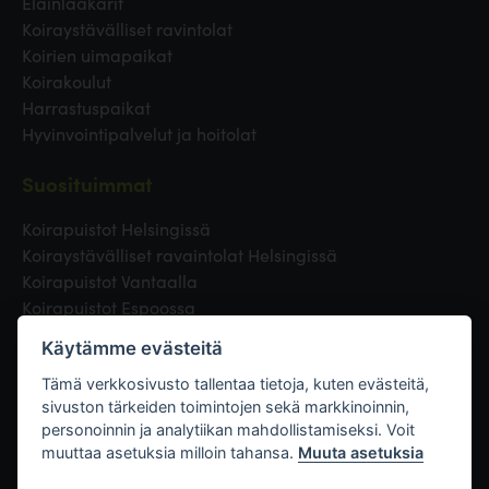
Eläinlääkärit
Koiraystävälliset ravintolat
Koirien uimapaikat
Koirakoulut
Harrastuspaikat
Hyvinvointipalvelut ja hoitolat
Suosituimmat
Koirapuistot Helsingissä
Koiraystävälliset ravaintolat Helsingissä
Koirapuistot Vantaalla
Koirapuistot Espoossa
Koirapuistot Turussa
Käytämme evästeitä
Eläinlääkäri Helsingissä
Koirapuistot Tampereella
Tämä verkkosivusto tallentaa tietoja, kuten evästeitä,
sivuston tärkeiden toimintojen sekä markkinoinnin,
personoinnin ja analytiikan mahdollistamiseksi. Voit
Linkit
muuttaa asetuksia milloin tahansa.
Muuta asetuksia