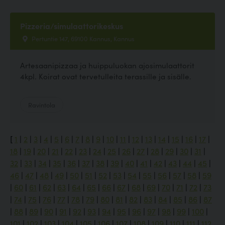
Pizzeria/simulaattorikeskus
Pertuntie 147, 69100 Kannus, Kannus
Artesaanipizzaa ja huippuluokan ajosimulaattorit
4kpl. Koirat ovat tervetulleita terassille ja sisälle.
Ravintola
[
1
|
2
|
3
|
4
|
5
|
6
|
7
|
8
|
9
|
10
|
11
|
12
|
13
|
14
|
15
|
16
|
17
|
18
|
19
|
20
|
21
|
22
|
23
|
24
|
25
|
26
|
27
|
28
|
29
|
30
|
31
|
32
|
33
|
34
|
35
|
36
|
37
|
38
|
39
|
40
|
41
|
42
|
43
|
44
|
45
|
46
|
47
|
48
|
49
|
50
|
51
|
52
|
53
|
54
|
55
|
56
|
57
|
58
|
59
|
60
|
61
|
62
|
63
|
64
|
65
|
66
|
67
|
68
|
69
|
70
|
71
|
72
|
73
|
74
|
75
|
76
|
77
|
78
|
79
|
80
|
81
|
82
|
83
|
84
|
85
|
86
|
87
|
88
|
89
|
90
|
91
|
92
|
93
|
94
|
95
|
96
|
97
|
98
|
99
|
100
|
101
|
102
|
103
|
104
|
105
|
106
|
107
|
108
|
109
|
110
|
111
|
112