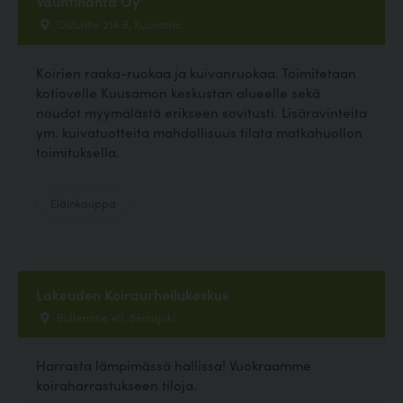
Vauhtihäntä Oy
Ouluntie 214 B, Kuusamo
Koirien raaka-ruokaa ja kuivanruokaa. Toimitetaan
kotiovelle Kuusamon keskustan alueelle sekä
noudot myymälästä erikseen sovitusti. Lisäravinteita
ym. kuivatuotteita mahdollisuus tilata matkahuollon
toimituksella.
Eläinkauppa
Lakeuden Koiraurheilukeskus
Bullerintie 40, Seinäjoki
Harrasta lämpimässä hallissa! Vuokraamme
koiraharrastukseen tiloja.