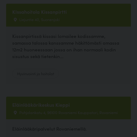
KIssahoitola Kissanpirtti
Liejuntie 40, Suonenjoki
Kissanpirtissä kissasi lomailee kodissamme,
samassa talossa kanssamme häkittömästi omassa
12m2 huoneessaan jossa on ihan normaali kodin
sisustus sekä tietenkin...
Hyvinvointi ja hoitolat
Eläinlääkärikeskus Kieppi
Pohjolankatu 4, 96100 Rovaniemi Kauppatori, Rovaniemi
Eläinlääkäripalvelut Rovaniemellä.