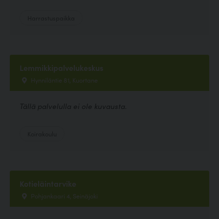
Harrastuspaikka
Lemmikkipalvelukeskus
Hynniläntie 81, Kuortane
Tällä palvelulla ei ole kuvausta.
Koirakoulu
Kotieläintarvike
Pohjankaari 4, Seinäjoki