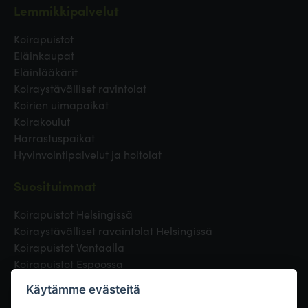
Lemmikkipalvelut
Koirapuistot
Eläinkaupat
Eläinlääkärit
Koiraystävälliset ravintolat
Koirien uimapaikat
Koirakoulut
Harrastuspaikat
Hyvinvointipalvelut ja hoitolat
Suosituimmat
Koirapuistot Helsingissä
Koiraystävälliset ravaintolat Helsingissä
Koirapuistot Vantaalla
Koirapuistot Espoossa
Koirapuistot Turussa
Käytämme evästeitä
Eläinlääkäri Helsingissä