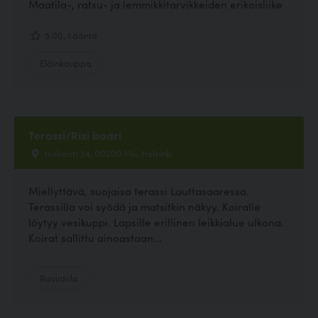
Maatila-, ratsu- ja lemmikkitarvikkeiden erikoisliike
5.00, 1 ääntä
Eläinkauppa
Terassi/Rixi baari
Isokaari 24, 00200 Hki, Helsinki
Miellyttävä, suojaisa terassi Lauttasaaressa.
Terassilla voi syödä ja matsitkin näkyy. Koiralle
löytyy vesikuppi. Lapsille erillinen leikkialue ulkona.
Koirat sallittu ainoastaan...
Ravintola