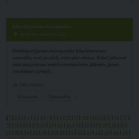
Käyrälammen koirapuisto
Käyrälammentie, Kouvola
Hiekkapohjainen koirapuisto Käyrälammen
rannalla, uusi ja siisti, vain yksi aitaus. Aidat jatkuvat
vain muutaman metrin rantaviivan jälkeen, joten
innokkaat uimarit...
3.60, 5 ääntä
Koirapuisto
Uimapaikka
[
1
|
2
|
3
|
4
|
5
|
6
|
7
|
8
|
9
|
10
|
11
|
12
|
13
|
14
|
15
|
16
|
17
|
18
|
19
|
20
|
21
|
22
|
23
|
24
|
25
|
26
|
27
|
28
|
29
|
30
|
31
|
32
|
33
|
34
|
35
|
36
|
37
|
38
|
39
|
40
|
41
|
42
|
43
|
44
|
45
|