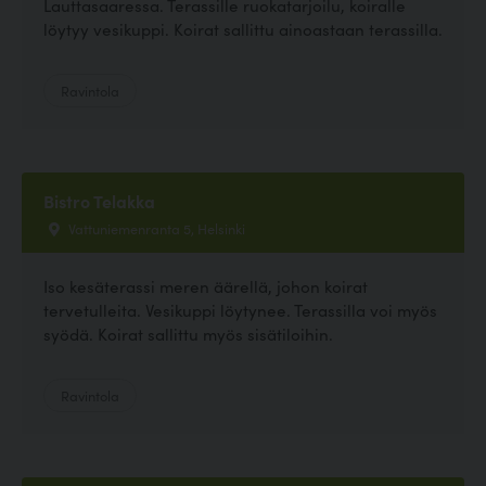
Lauttasaaressa. Terassille ruokatarjoilu, koiralle
löytyy vesikuppi. Koirat sallittu ainoastaan terassilla.
Ravintola
Bistro Telakka
Vattuniemenranta 5, Helsinki
Iso kesäterassi meren äärellä, johon koirat
tervetulleita. Vesikuppi löytynee. Terassilla voi myös
syödä. Koirat sallittu myös sisätiloihin.
Ravintola