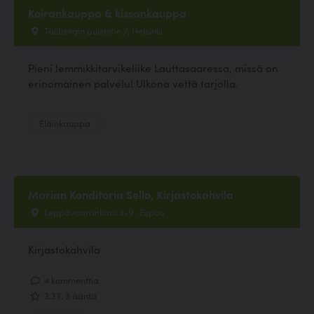
Koirankauppa & kissankauppa
Tallbergin puistotie 7, Helsinki
Pieni lemmikkitarvikeliike Lauttasaaressa, missä on
erinomainen palvelu! Ulkona vettä tarjolla.
Eläinkauppa
Marian Konditoria Sello, Kirjastokahvila
Leppävaarankatu 3-9 , Espoo
Kirjastokahvila
4 kommenttia
3.33, 3 ääntä