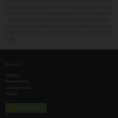
46
|
47
|
48
|
49
|
50
|
51
|
52
|
53
|
54
|
55
|
56
|
57
|
58
|
59
|
60
|
61
|
62
|
63
|
64
|
65
|
66
|
67
|
68
|
69
|
70
|
71
|
72
|
73
|
74
|
75
|
76
|
77
|
78
|
79
|
80
|
81
|
82
|
83
|
84
|
85
|
86
|
87
|
88
|
89
|
90
|
91
|
92
|
93
|
94
|
95
|
96
|
97
|
98
|
99
|
100
|
101
|
102
|
103
|
104
|
105
|
106
|
107
|
108
|
109
|
110
|
111
|
112
|
113
|
114
|
115
|
116
|
117
|
118
|
119
|
120
|
121
|
122
|
123
|
124
|
125
]
Sivusto
Etusivu
Palveluhaku
Lisää palvelu
Tietoa
Evästeasetukset