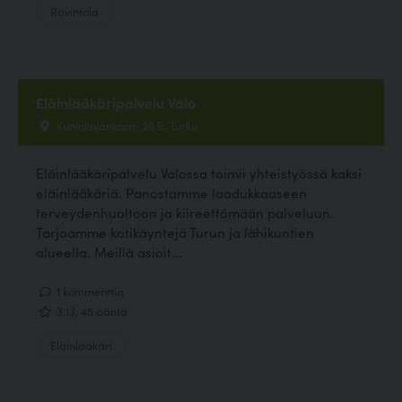
Ravintola
Eläinlääkäripalvelu Valo
Kuninkojankaari 26 B, Turku
Eläinlääkäripalvelu Valossa toimii yhteistyössä kaksi
eläinlääkäriä. Panostamme laadukkaaseen
terveydenhuoltoon ja kiireettömään palveluun.
Tarjoamme kotikäyntejä Turun ja lähikuntien
alueella. Meillä asioit...
1 kommenttia
3.13, 45 ääntä
Eläinlääkäri