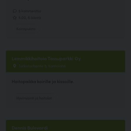
5 kommenttia
5.00, 6 ääntä
Koirapuisto
Lemmikkihoitola Tassuparkki Oy
Turkistarhantie 5, Kontiolahti
Hoitopaikka koirille ja kissoille.
Hyvinvointi ja hoitolat
Dennis Bulevardi