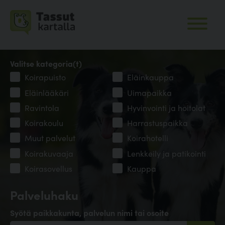
Valitse kategoria(t)
Koirapuisto
Eläinkauppa
Eläinlääkäri
Uimapaikka
Ravintola
Hyvinvointi ja hoitolat
Koirakoulu
Harrastuspaikka
Muut palvelut
Koirahotelli
Koirakuvaaja
Lenkkeily ja patikointi
Koirasovellus
Kauppa
Palveluhaku
Syötä paikkakunta, palvelun nimi tai osoite