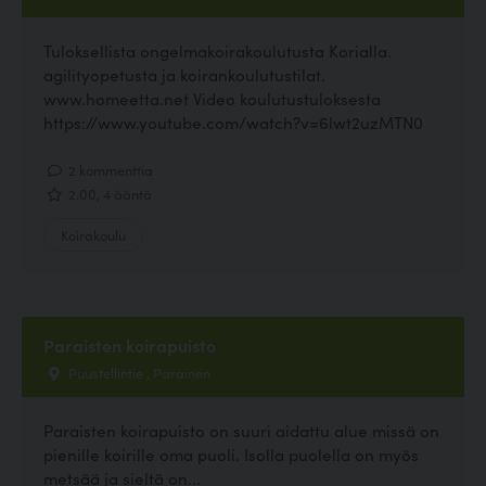
Tuloksellista ongelmakoirakoulutusta Korialla.
agilityopetusta ja koirankoulutustilat.
www.homeetta.net Video koulutustuloksesta
https://www.youtube.com/watch?v=6lwt2uzMTN0
2 kommenttia
2.00, 4 ääntä
Koirakoulu
Paraisten koirapuisto
Puustellintie , Parainen
Paraisten koirapuisto on suuri aidattu alue missä on
pienille koirille oma puoli. Isolla puolella on myös
metsää ja sieltä on...