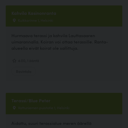
Kahvila Kasinonranta
Kuikkarinne 1, Helsinki
Hurmaava terassi ja kahvila Lauttasaaren
uimarannalla. Koiran voi ottaa terassille. Ranta-
alueella eivät koirat ole sallittuja.
4.00, 1 ääntä
Ravintola
Terassi/Blue Peter
Vattuniemen puistotie 1, Helsinki
Aidattu, suuri terassialue meren äärellä