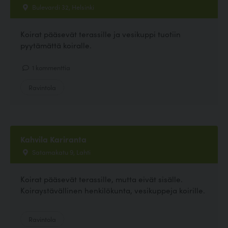
Bulevardi 32, Helsinki
Koirat pääsevät terassille ja vesikuppi tuotiin
pyytämättä koiralle.
1 kommenttia
Ravintola
Kahvila Kariranta
Satamakatu 9, Lahti
Koirat pääsevät terassille, mutta eivät sisälle.
Koiraystävällinen henkilökunta, vesikuppeja koirille.
Ravintola