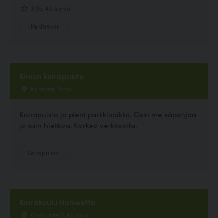
3.35, 43 ääntä
Eläinlääkäri
Simon koirapuisto
Kontiotie, Simo
Koirapuisto ja pieni parkkipaikka. Osin metsäpohjaa
ja osin hiekkaa. Korkea verkkoaita.
Koirapuisto
Koirakoulu Homeetta
Orvokintie 6, Kouvola