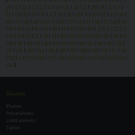
18
|
19
|
20
|
21
|
22
|
23
|
24
|
25
|
26
|
27
|
28
|
29
|
30
|
31
|
32
|
33
|
34
|
35
|
36
|
37
|
38
|
39
|
40
|
41
|
42
|
43
|
44
|
45
|
46
|
47
|
48
|
49
|
50
|
51
|
52
|
53
|
54
|
55
|
56
|
57
|
58
|
59
|
60
|
61
|
62
|
63
|
64
|
65
|
66
|
67
|
68
|
69
|
70
|
71
|
72
|
73
|
74
|
75
|
76
|
77
|
78
|
79
|
80
|
81
|
82
|
83
|
84
|
85
|
86
|
87
|
88
|
89
|
90
|
91
|
92
|
93
|
94
|
95
|
96
|
97
|
98
|
99
|
100
|
101
|
102
|
103
|
104
|
105
|
106
|
107
|
108
|
109
|
110
|
111
|
112
|
113
|
114
|
115
|
116
|
117
|
118
|
119
|
120
|
121
|
122
|
123
|
124
|
125
]
Sivusto
Etusivu
Palveluhaku
Lisää palvelu
Tietoa