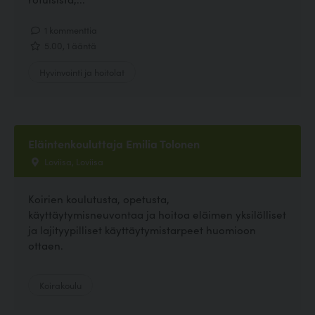
1 kommenttia
5.00, 1 ääntä
Hyvinvointi ja hoitolat
Eläintenkouluttaja Emilia Tolonen
Loviisa, Loviisa
Koirien koulutusta, opetusta,
käyttäytymisneuvontaa ja hoitoa eläimen yksilölliset
ja lajityypilliset käyttäytymistarpeet huomioon
ottaen.
Koirakoulu