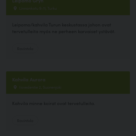
Leipomo Gryn
Linnankatu 9-11, Turku
Leipomo/kahvila Turun keskustassa johon ovat
tervetulleita myös ne perheen karvaiset ystävät.
Ravintola
Kahvila Aurora
Iisvedentie 2, Suonenjoki
Kahvila minne koirat ovat tervetulleita.
Ravintola