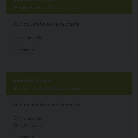
Kauppakatu 6, 08100 Lohja, Lohja
Tällä palvelulla ei ole kuvausta.
1 kommenttia
Ravintola
Kahvila St.Honore
Laurinkatu 49 b, 08100 Lohja, Lohja
Tällä palvelulla ei ole kuvausta.
1 kommenttia
5.00, 1 ääntä
Ravintola