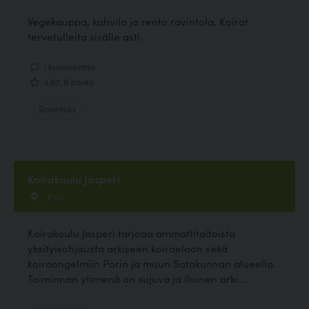
Vegekauppa, kahvila ja rento ravintola. Koirat
tervetulleita sisälle asti.
1 kommenttia
4.67, 6 ääntä
Ravintola
Koirakoulu Jasperi
, Pori
Koirakoulu Jasperi tarjoaa ammattitaitoista
yksityisohjausta arkiseen koiraeloon sekä
koiraongelmiin Porin ja muun Satakunnan alueella.
Toiminnan ytimenä on sujuva ja iloinen arki...