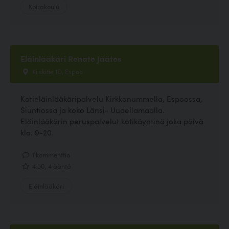
Koirakoulu
Eläinlääkäri Renate Jäätes
Kiiskitie 1D, Espoo
Kotieläinlääkäripalvelu Kirkkonummella, Espoossa,
Siuntiossa ja koko Länsi- Uudellamaalla.
Eläinlääkärin peruspalvelut kotikäyntinä joka päivä
klo. 9-20.
1 kommenttia
4.50, 4 ääntä
Eläinlääkäri