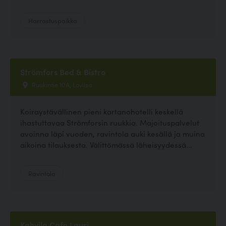
Harrastuspaikka
Strömfors Bed & Bistro
Ruukintie 10A, Loviisa
Koiraystävällinen pieni kartanohotelli keskellä
ihastuttavaa Strömforsin ruukkia. Majoituspalvelut
avoinna läpi vuoden, ravintola auki kesällä ja muina
aikoina tilauksesta. Välittömässä läheisyydessä...
Ravintola
Kahvila Cafe Lauri