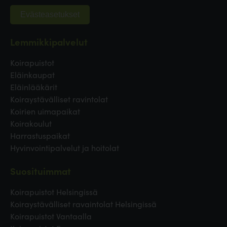
Evästeasetukset
Lemmikkipalvelut
Koirapuistot
Eläinkaupat
Eläinlääkärit
Koiraystävälliset ravintolat
Koirien uimapaikat
Koirakoulut
Harrastuspaikat
Hyvinvointipalvelut ja hoitolat
Suosituimmat
Koirapuistot Helsingissä
Koiraystävälliset ravaintolat Helsingissä
Koirapuistot Vantaalla