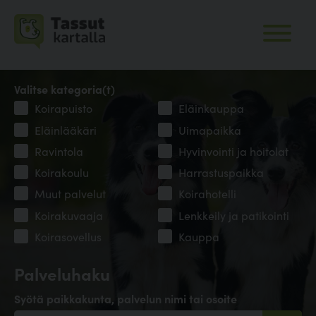
Valitse kategoria(t)
Koirapuisto
Eläinkauppa
Eläinlääkäri
Uimapaikka
Ravintola
Hyvinvointi ja hoitolat
Koirakoulu
Harrastuspaikka
Muut palvelut
Koirahotelli
Koirakuvaaja
Lenkkeily ja patikointi
Koirasovellus
Kauppa
Palveluhaku
Syötä paikkakunta, palvelun nimi tai osoite