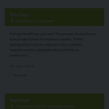
Sitko Pizza
Näsilinnankatu 22, Tampere
Koiraystävällinen pizzeria Tampereen keskustassa.
Koiran saa tuoda ravintolaan sisälle. Sitkon
pizzapohjat saavat makunsa talon omasta
hapanjuuresta, laadukkaista jauhoista ja
vanhoista...
4.00, 2 ääntä
Ravintola
Pawsiteam
Yrittäjänkatu 4 20760 Piispanristi, Kaarina