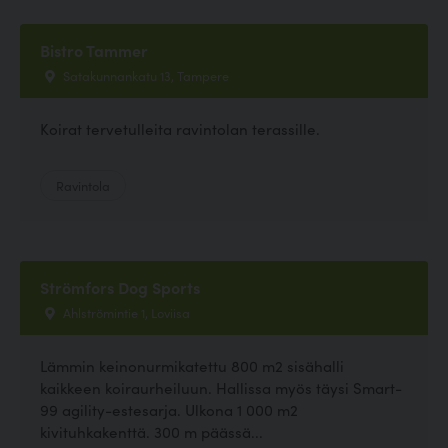
Bistro Tammer
Satakunnankatu 13, Tampere
Koirat tervetulleita ravintolan terassille.
Ravintola
Strömfors Dog Sports
Ahlströmintie 1, Loviisa
Lämmin keinonurmikatettu 800 m2 sisähalli
kaikkeen koiraurheiluun. Hallissa myös täysi Smart-
99 agility-estesarja. Ulkona 1 000 m2
kivituhkakenttä. 300 m päässä...