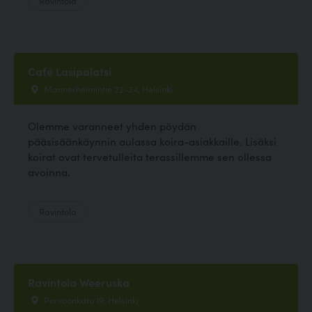
Café Lasipalatsi
Mannerheimintie 22-24, Helsinki
Olemme varanneet yhden pöydän
pääsisäänkäynnin aulassa koira-asiakkaille. Lisäksi
koirat ovat tervetulleita terassillemme sen ollessa
avoinna.
Ravintola
Ravintola Weeruska
Porvoonkatu 19, Helsinki