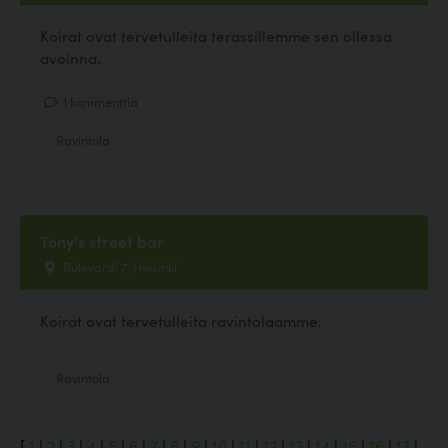
Koirat ovat tervetulleita terassillemme sen ollessa
avoinna.
1 kommenttia
Ravintola
Tony's street bar
Bulevardi 7, Helsinki
Koirat ovat tervetulleita ravintolaamme.
Ravintola
[
1
|
2
|
3
|
4
|
5
|
6
|
7
|
8
|
9
|
10
|
11
|
12
|
13
|
14
|
15
|
16
|
17
|