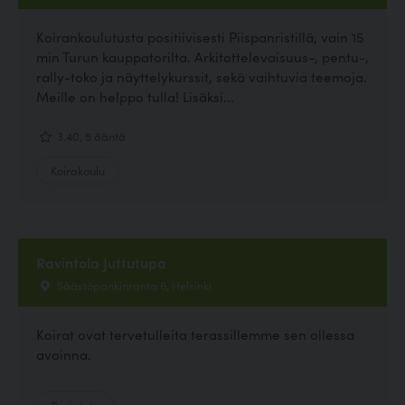
Koirankoulutusta positiivisesti Piispanristillä, vain 15
min Turun kauppatorilta. Arkitottelevaisuus-, pentu-,
rally-toko ja näyttelykurssit, sekä vaihtuvia teemoja.
Meille on helppo tulla! Lisäksi...
3.40, 5 ääntä
Koirakoulu
Ravintola Juttutupa
Säästöpankinranta 6, Helsinki
Koirat ovat tervetulleita terassillemme sen ollessa
avoinna.
Ravintola