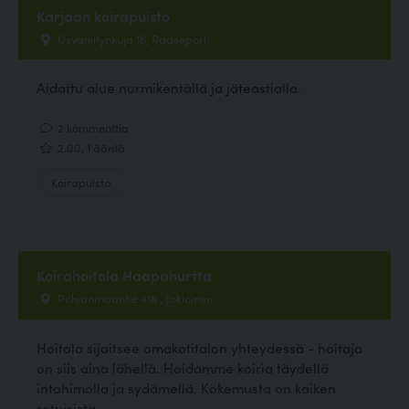
Karjaan koirapuisto
Usvaniitynkuja 16, Raasepori
Aidattu alue nurmikentällä ja jäteastialla.
2 kommenttia
2.00, 1 ääntä
Koirapuisto
Koirahoitola Haapahurtta
Pohjanmaantie 418 , Jokioinen
Hoitola sijaitsee omakotitalon yhteydessä - hoitaja
on siis aina lähellä. Hoidamme koiria täydellä
intohimolla ja sydämellä. Kokemusta on kaiken
rotuisista,...