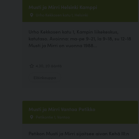
Musti ja Mirri Helsinki Kamppi
Urho Kekkosen katu 1, Helsinki
Urho Kekkosen katu 1, Kampin liikekeskus,
katutaso. Avoinna: ma-pe 9-21, la 9-18, su 12-18
Musti ja Mirri on vuonna 1988...
4.30, 20 ääntä
Eläinkauppa
Musti ja Mirri Vantaa Petikko
Petikontie 1, Vantaa
Petikon Musti ja Mirri sijaitsee aivan Kehä III:n