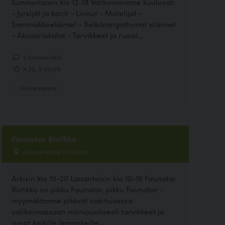
Sunnuntaisin klo 12-18 Valikoimiimme kuuluvat:
- Jyrsijät ja kanit - Linnut - Matelijat -
Sammakkoeläimet - Selkärangattomat eläimet
- Akvaariokalat - Tarvikkeet ja ruoat...
2 kommenttia
4.22, 9 ääntä
Eläinkauppa
Faunatar Ristikko
Ajomiehentie 1, Helsinki
Arkisin klo 10-20 Lauantaisin klo 10-16 Faunatar
Ristikko on pikku Faunatar. pikku Faunatar -
myymälämme pitävät vakituisessa
valikoimassaan monipuolisesti tarvikkeet ja
ruoat kaikille lemmikeille,...