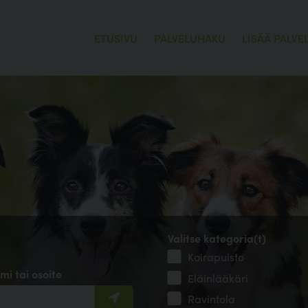
ETUSIVU
PALVELUHAKU
LISÄÄ PALVE
Valitse kategoria(t)
Koirapuisto
mi tai osoite
Eläinlääkäri
Ravintola