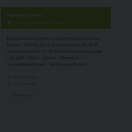
Faunatar Jumbo
Vantaanportinkatu 7, Vantaa
Kauppakeskus Jumbo, ( laajennusosan toinen
kerros ). Arkisin klo 9-21 Lauantaisin klo 9-18
Sunnuntaisin klo 12-18 Valikoimiimme kuuluvat:
- Jyrsijät - Kanit - Linnut - Matelijat -
Sammakkoeläimet - Selkärangattomat...
4 kommenttia
4.00, 7 ääntä
Eläinkauppa