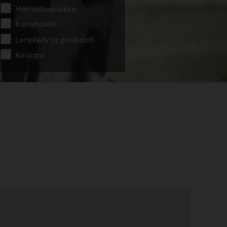
Harrastuspaikka
Koirahotelli
Lenkkeily ja patikointi
Kauppa