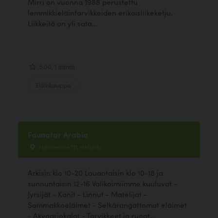
Mirri on vuonna 1988 perustettu
lemmikkieläintarvikkeiden erikoisliikeketju.
Liikkeitä on yli sata...
5.00, 1 ääntä
Eläinkauppa
Faunatar Arabia
Hämeentie 111, Helsinki
Arkisin klo 10-20 Lauantaisin klo 10-18 ja
sunnuntaisin 12-16 Valikoimiimme kuuluvat -
Jyrsijät - Kanit - Linnut - Matelijat -
Sammakkoeläimet - Selkärangattomat eläimet
- Akvaariokalat - Tarvikkeet ja ruoat...