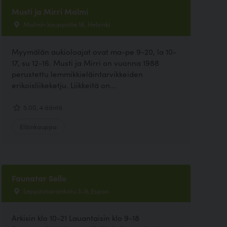
Musti ja Mirri Malmi
Malmin kauppatie 18, Helsinki
Myymälän aukioloajat ovat ma-pe 9-20, la 10-
17, su 12-16. Musti ja Mirri on vuonna 1988
perustettu lemmikkieläintarvikkeiden
erikoisliikeketju. Liikkeitä on...
5.00, 4 ääntä
Eläinkauppa
Faunatar Sello
Leppävaarankatu 3-9, Espoo
Arkisin klo 10-21 Lauantaisin klo 9-18