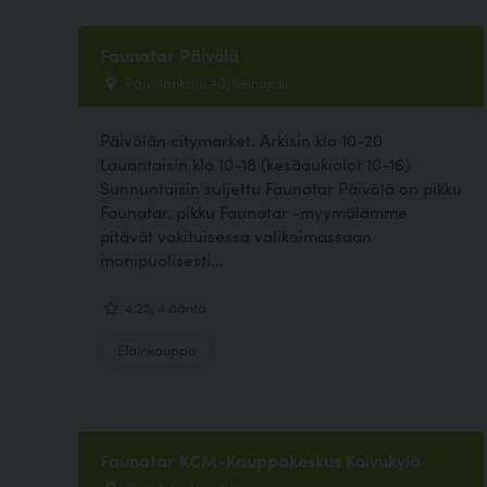
Faunatar Päivölä
Päivölänkatu 40, Seinäjoki
Päivölän citymarket. Arkisin klo 10-20
Lauantaisin klo 10-18 (kesäaukiolot 10-16)
Sunnuntaisin suljettu Faunatar Päivölä on pikku
Faunatar. pikku Faunatar -myymälämme
pitävät vakituisessa valikoimassaan
monipuolisesti...
4.25, 4 ääntä
Eläinkauppa
Faunatar KCM-Kauppakeskus Koivukylä
Ojalehdonkuja 1, Vantaa