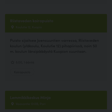
Riistaveden koirapuisto
Koulutie 12, Kuopio
Puisto sijaitsee Joensuuntien varressa, Riistaveden
koulun (yläkoulu, Koulutie 12) pihapiirissä, noin 50
m. koulun länsipäädystä Kuopion suuntaan.
5.00, 1 ääntä
Koirapuisto
Lemmikkikeskus Minja
Vaasantie 1313B, Pori