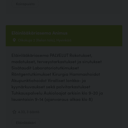
Koirapuisto
Eläinlääkäriasema Animus
Oikokuja 2 (Kelan talo), Hyvinkää
Eläinlääkäriasema PALVELUT Rokotukset,
madotukset, terveystarkastukset ja sirutukset
Sisätaudit Laboratoriotutkimukset
Röntgentutkimukset Kirurgia Hammashoidot
Akupunktiohoidot Viralliset lonkka- ja
kyynärkuvaukset sekä polvitarkastukset
Tuhkauspalvelu Aukioloajat arkisin klo 9-20 ja
lauantaisin 9-14 (ajanvaraus alkaa klo 8)
4.33, 3 ääntä
Eläinlääkäri