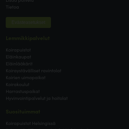
Tietoa
Evästeasetukset
Lemmikkipalvelut
Koirapuistot
Eläinkaupat
Eläinlääkärit
Koiraystävälliset ravintolat
Koirien uimapaikat
Koirakoulut
Harrastuspaikat
Hyvinvointipalvelut ja hoitolat
Suosituimmat
Koirapuistot Helsingissä