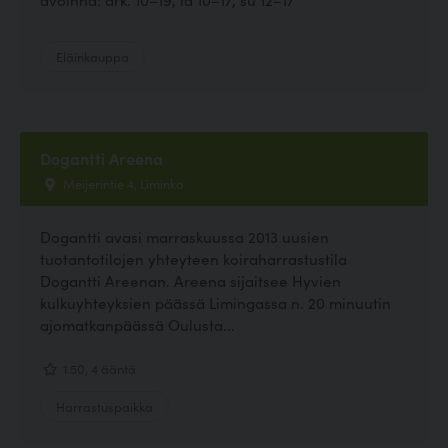
Eläinkauppa
Dogantti Areena
Meijerintie 4, Liminka
Dogantti avasi marraskuussa 2013 uusien
tuotantotilojen yhteyteen koiraharrastustila
Dogantti Areenan. Areena sijaitsee Hyvien
kulkuyhteyksien päässä Limingassa n. 20 minuutin
ajomatkanpäässä Oulusta...
1.50, 4 ääntä
Harrastuspaikka