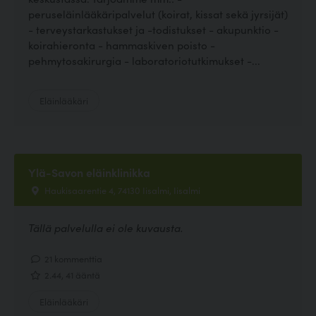
peruseläinlääkäripalvelut (koirat, kissat sekä jyrsijät)
- terveystarkastukset ja -todistukset - akupunktio -
koirahieronta - hammaskiven poisto -
pehmytosakirurgia - laboratoriotutkimukset -...
Eläinlääkäri
Ylä-Savon eläinklinikka
Haukisaarentie 4, 74130 Iisalmi, Iisalmi
Tällä palvelulla ei ole kuvausta.
21 kommenttia
2.44, 41 ääntä
Eläinlääkäri