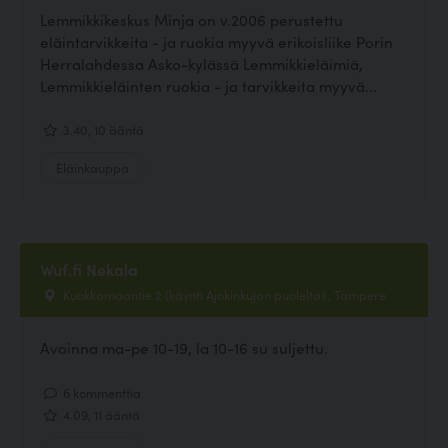
Lemmikkikeskus Minja on v.2006 perustettu
eläintarvikkeita - ja ruokia myyvä erikoisliike Porin
Herralahdessa Asko-kylässä Lemmikkieläimiä,
Lemmikkieläinten ruokia - ja tarvikkeita myyvä...
3.40, 10 ääntä
Eläinkauppa
Wuf.fi Nekala
Kuokkamaantie 2 (käynti Ajokinkujan puolelta) , Tampere
Avoinna ma-pe 10-19, la 10-16 su suljettu.
6 kommenttia
4.09, 11 ääntä