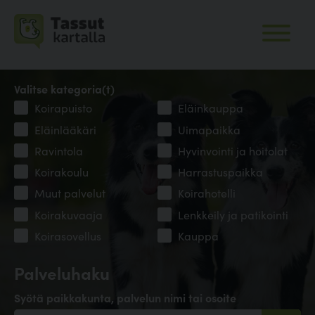
Valitse kategoria(t)
Koirapuisto
Eläinkauppa
Eläinlääkäri
Uimapaikka
Ravintola
Hyvinvointi ja hoitolat
Koirakoulu
Harrastuspaikka
Muut palvelut
Koirahotelli
Koirakuvaaja
Lenkkeily ja patikointi
Koirasovellus
Kauppa
Palveluhaku
Syötä paikkakunta, palvelun nimi tai osoite