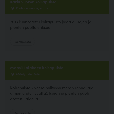
Karhuvuoren koirapuisto
Karhuvuorentie, Kotka
2013 kunnostettu koirapuisto jossa ei isojen ja
pienten puolta erikseen.
Koirapuisto
Mansikkalahden koirapuisto
Mäntykatu, Kotka
Koirapuisto kivassa paikassa meren rannalla(ei
uimamahdollisuutta). Isojen ja pienten puoli
erotettu aidalla.
Koirapuisto