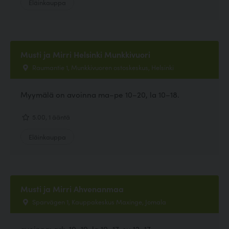
Eläinkauppa
Musti ja Mirri Helsinki Munkkivuori
Raumantie 1, Munkkivuoren ostoskeskus, Helsinki
Myymälä on avoinna ma–pe 10–20, la 10–18.
5.00, 1 ääntä
Eläinkauppa
Musti ja Mirri Ahvenanmaa
Sparvägen 1, Kauppakeskus Maxinge, Jomala
avoinna: ark. 10–19, la 10–17, su 12–17