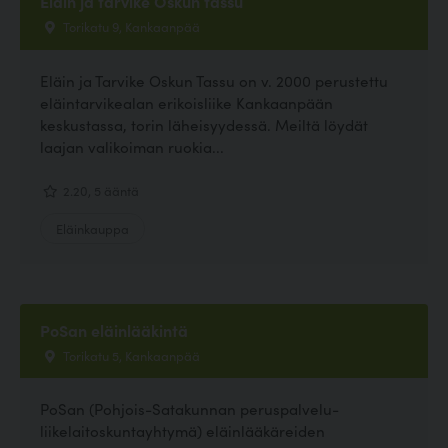
Eläin ja tarvike Oskun tassu
Torikatu 9, Kankaanpää
Eläin ja Tarvike Oskun Tassu on v. 2000 perustettu
eläintarvikealan erikoisliike Kankaanpään
keskustassa, torin läheisyydessä. Meiltä löydät
laajan valikoiman ruokia...
2.20, 5 ääntä
Eläinkauppa
PoSan eläinlääkintä
Torikatu 5, Kankaanpää
PoSan (Pohjois-Satakunnan peruspalvelu-
liikelaitoskuntayhtymä) eläinlääkäreiden