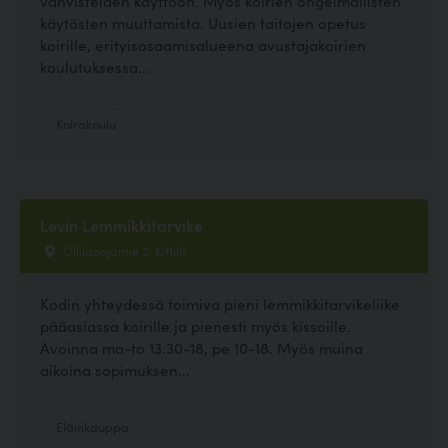
vahvisteiden käyttöön. Myös koirien ongelmallisten
käytösten muuttamista. Uusien taitojen opetus
koirille, erityisosaamisalueena avustajakoirien
koulutuksessa...
Koirakoulu
Levin Lemmikkitarvike
Ollilanojantie 2, Kittilä
Kodin yhteydessä toimiva pieni lemmikkitarvikeliike
pääasiassa koirille ja pienesti myös kissoille.
Avoinna ma-to 13.30-18, pe 10-18. Myös muina
aikoina sopimuksen...
Eläinkauppa