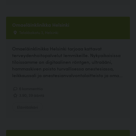
Omaeläinklinikka Helsinki
Telakkakatu 3, Helsinki
Omaeläinklinikka Helsinki tarjoaa kattavat
terveydenhoitopalvelut lemmikeille. Nykyaikaisissa
tiloissamme on digitaalinen röntgen, ultraääni,
hammaskiven poisto turvallisessa anestesiassa,
leikkaussali ja anestesianvalvontalaitteisto ja oma...
6 kommenttia
3.90, 39 ääntä
Eläinlääkäri