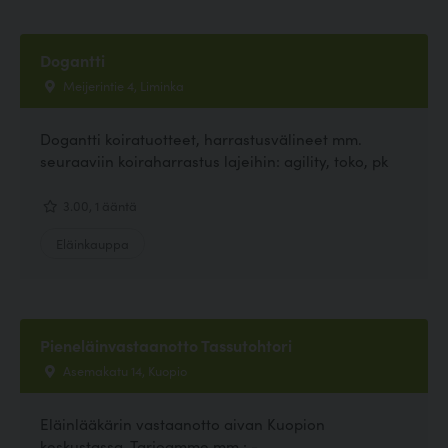
Dogantti
Meijerintie 4, Liminka
Dogantti koiratuotteet, harrastusvälineet mm.
seuraaviin koiraharrastus lajeihin: agility, toko, pk
3.00, 1 ääntä
Eläinkauppa
Pieneläinvastaanotto Tassutohtori
Asemakatu 14, Kuopio
Eläinlääkärin vastaanotto aivan Kuopion
keskustassa. Tarjoamme mm.: -