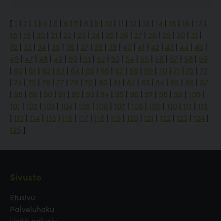
[
1
|
2
|
3
|
4
|
5
|
6
|
7
|
8
|
9
|
10
|
11
|
12
|
13
|
14
|
15
|
16
|
17
|
18
|
19
|
20
|
21
|
22
|
23
|
24
|
25
|
26
|
27
|
28
|
29
|
30
|
31
|
32
|
33
|
34
|
35
|
36
|
37
|
38
|
39
|
40
|
41
|
42
|
43
|
44
|
45
|
46
|
47
|
48
|
49
|
50
|
51
|
52
|
53
|
54
|
55
|
56
|
57
|
58
|
59
|
60
|
61
|
62
|
63
|
64
|
65
|
66
|
67
|
68
|
69
|
70
|
71
|
72
|
73
|
74
|
75
|
76
|
77
|
78
|
79
|
80
|
81
|
82
|
83
|
84
|
85
|
86
|
87
|
88
|
89
|
90
|
91
|
92
|
93
|
94
|
95
|
96
|
97
|
98
|
99
|
100
|
101
|
102
|
103
|
104
|
105
|
106
|
107
|
108
|
109
|
110
|
111
|
112
|
113
|
114
|
115
|
116
|
117
|
118
|
119
|
120
|
121
|
122
|
123
|
124
|
125
]
Sivusto
Etusivu
Palveluhaku
Lisää palvelu