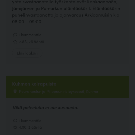
yhteisvastaanotolla työskentelevät Kankaanpään,
Jämijärven ja Pomarkun eläinlääkärit. Eläinlääkärin
puhelinvastaanotto ja ajanvaraus Arkiaamuisin klo
08:00 – 09:00
1 kommenttia
2.88, 26 ääntä
Eläinlääkäri
Kuhmon koirapuisto
Peuranpolun ja Piilopoun risteyksessä, Kuhmo
Tällä palvelulla ei ole kuvausta.
1 kommenttia
4.50, 2 ääntä