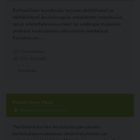
Kohtuullisen koirakoulu tarjoaa yksilöllisesti ja
räätälöidysti koulutusapua arkielämän haasteisiin,
apua arkitottelevaisuuteen tai vaikkapa mukavaa
yhdessä touhuamista aktivoinnin merkeissä.
Koulutus on...
2 kommenttia
3.70, 20 ääntä
Koirakoulu
Päivättären Pesä
Itärannantie 104, Kemijärvi
Yksilöllistä koirien koulutusta perustuen
tarkoituksenmukaiseen ehdollistumisten ja