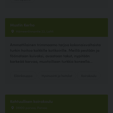
Mustin Kerho
Hämeenlinnantie 22, Lahti
Ammattilainen trimmaamo tarjoa kokonaisvaltaista
turkin hoitoa kaikkille kotikoirille. Meillä pestään ja
föönataan kuivaksi, avaataan takut, nypitään
karkeää karvaa, muotoillaan turkkia koneella...
Eläinkauppa
Hyvinvointi ja hoitolat
Koirakoulu
Kohtuullisen koirakoulu
06100 porvoo, Porvoo