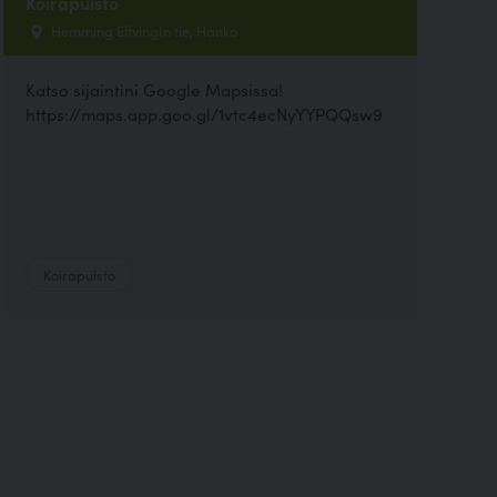
Koirapuisto
Hemming ElfvingIn tie, Hanko
Katso sijaintini Google Mapsissa!
https://maps.app.goo.gl/1vtc4ecNyYYPQQsw9
Koirapuisto