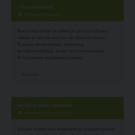
Urban Ravintola
Puijonkatu 15, Kuopio
Ravintola Urban on pieni ja persoonallinen,
vähän erilainen lounas- ja tilausravintola
Kuopion keskustassa, vanhassa
arvokiinteistössä, aivan torin tuntumassa.
Arvostamme puhdasta ruokaa,...
Ravintola
Hotelli Scandic Hyvinkää
Hämeenkatu 2-4, Hyvinkää
Koirien vuoksi saa aikaistettua sisäänkirjausta