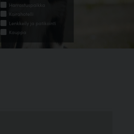
Harrastuspaikka
Koirahotelli
Lenkkeily ja patikointi
Kauppa