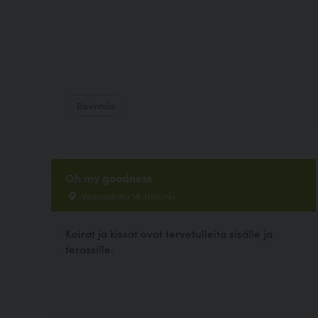
Ravintola
Oh my goodness
Vaasankatu 14, Helsinki
Koirat ja kissat ovat tervetulleita sisälle ja
terassille.