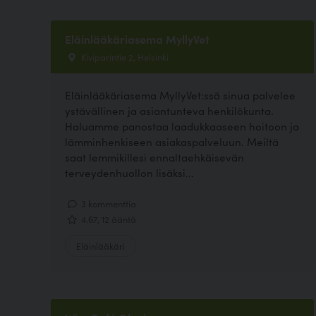
Eläinlääkäriasema MyllyVet
Kiviparintie 2, Helsinki
Eläinlääkäriasema MyllyVet:ssä sinua palvelee
ystävällinen ja asiantunteva henkilökunta.
Haluamme panostaa laadukkaaseen hoitoon ja
lämminhenkiseen asiakaspalveluun. Meiltä
saat lemmikillesi ennaltaehkäisevän
terveydenhuollon lisäksi...
3 kommenttia
4.67, 12 ääntä
Eläinlääkäri