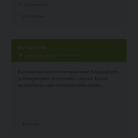
1 kommenttia
Eläinlääkäri
Fly tour cafe
Katajanokanlaituri 2 B, Helsinki
Aurinkoinen kahvila terasseineen Kauppatorin
ja Katajanokan terminaalin välissä. Koirat
tervetulleita sekä terassille että sisään.
Ravintola