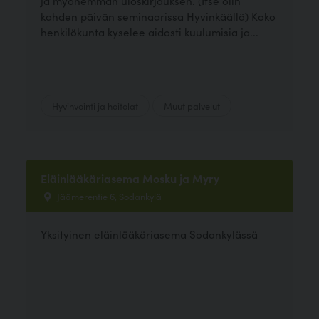
ja myöhemmän uloskirjauksen. (Itse olin
kahden päivän seminaarissa Hyvinkäällä) Koko
henkilökunta kyselee aidosti kuulumisia ja...
Hyvinvointi ja hoitolat
Muut palvelut
Eläinlääkäriasema Mosku ja Myry
Jäämerentie 6, Sodankylä
Yksityinen eläinlääkäriasema Sodankylässä