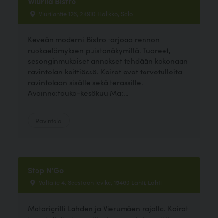
Wiurila Bistro
Viurilantie 126, 24910 Halikko, Salo
Keveän moderni Bistro tarjoaa rennon
ruokaelämyksen puistonäkymillä. Tuoreet,
sesonginmukaiset annokset tehdään kokonaan
ravintolan keittiössä. Koirat ovat tervetulleita
ravintolaan sisälle sekä terassille.
Avoinna:touko-kesäkuu Ma:...
Ravintola
Stop N'Go
Valtatie 4, Seestaan levike, 15460 Lahti, Lahti
Motarigrilli Lahden ja Vierumäen rajalla. Koirat