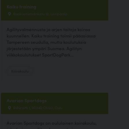
Kaiku training
Ruokosmetsänkatu 12, Lempäälä
Agilityvalmennusta ja arjen taitoja koiraa
kuunnellen. Kaiku training toimii pääasiassa
Tampereen seudulla, mutta koulutuksia
järjestetään ympäri Suomea. Agilityn
viikkokoulutukset SportDogPark...
Koirakoulu
Avarian Sportdogs
Riihiraitti 1, 90240 OULU, Oulu
Avarian Sportdogs on oululainen koirakoulu,