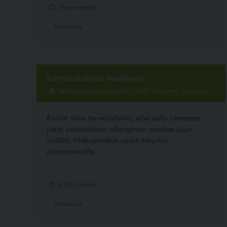
1 kommenttia
Ravintola
Kartanokahvila Mielihyvin
Tehdaskartanonkatu 38, 33400 Tampere, Tampere
Koirat aina tervetulleita, ellei satu olemaan
jokin voimakkaan allerginen asiakas juuri
sisällä. Makupalakin usein tarjolla
eläinkaverille.
5.00, 1 ääntä
Ravintola