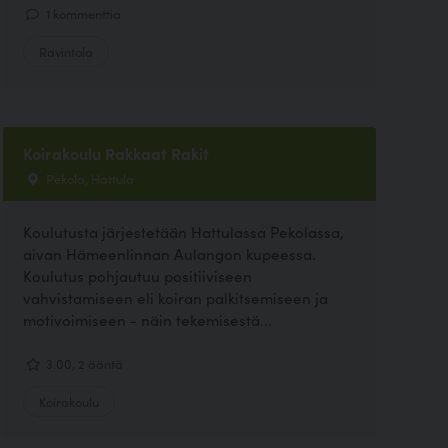
1 kommenttia
Ravintola
Koirakoulu Rakkaat Rakit
Pekola, Hattula
Koulutusta järjestetään Hattulassa Pekolassa,
aivan Hämeenlinnan Aulangon kupeessa.
Koulutus pohjautuu positiiviseen
vahvistamiseen eli koiran palkitsemiseen ja
motivoimiseen - näin tekemisestä...
3.00, 2 ääntä
Koirakoulu