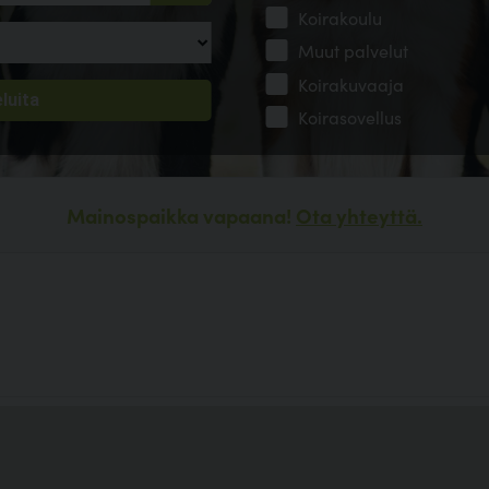
Koirakoulu
Muut palvelut
Koirakuvaaja
Koirasovellus
Mainospaikka vapaana!
Ota yhteyttä.