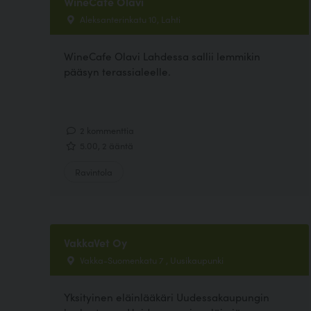
WineCafé Olavi
Aleksanterinkatu 10, Lahti
WineCafe Olavi Lahdessa sallii lemmikin
pääsyn terassialeelle.
2 kommenttia
5.00, 2 ääntä
Ravintola
VakkaVet Oy
Vakka-Suomenkatu 7 , Uusikaupunki
Yksityinen eläinlääkäri Uudessakaupungin