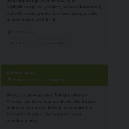
joka tarjoaa agilityvalmennusta ja
agilitykursseja, rally-tokoa, nosework-treenejä,
dobo-kursseja, pentu- ja alkeiskursseja, sekä
muiden lajien yksittäisiä...
3.13, 8 ääntä
Koirakoulu
Harrastuspaikka
Kahvila Venny
Maamiehenkatu 14, Järvenpää
Venny on Järvenpäässä Ratsastuskeskus
Ainossa sijaitseva lounaskahvila. Meiltä saat
maittavat ja tuoreet kahvit, leivonnaiset ja
kotiruokalounaan. Vennyssä on myös
ainutlaatuinen...