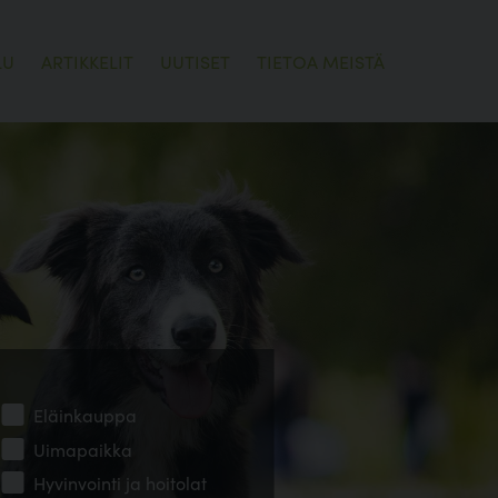
LU
ARTIKKELIT
UUTISET
TIETOA MEISTÄ
Eläinkauppa
Uimapaikka
Hyvinvointi ja hoitolat