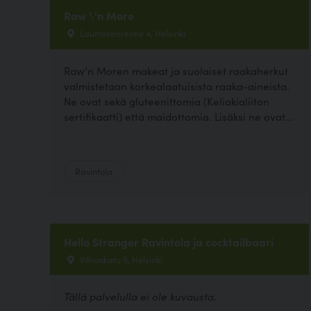
Raw \'n More
Lauttasaarentie 4, Helsinki
Raw’n Moren makeat ja suolaiset raakaherkut
valmistetaan korkealaatuisista raaka-aineista.
Ne ovat sekä gluteenittomia (Keliakialiiton
sertifikaatti) että maidottomia. Lisäksi ne ovat...
Ravintola
Hello Stranger Ravintola ja cocktailbaari
Vilhonkatu 6, Helsinki
Tällä palvelulla ei ole kuvausta.