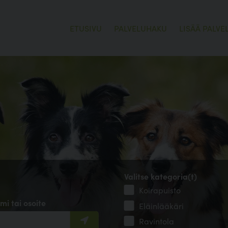
ETUSIVU
PALVELUHAKU
LISÄÄ PALVE
Valitse kategoria(t)
Koirapuisto
mi tai osoite
Eläinlääkäri
Ravintola