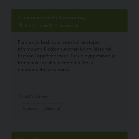
Trimmauspalvelu Noveriadog
Ristikalliontie 24, Kirkkonummi
Pienten ja keskikokoisten koirarotujen
trimmausta Kirkkonnummen Kantvikissa tai
Espoon Leppävaarassa. Turkin nyppiminen ja
trimmaus saksilla ja koneella. Pesu
hoitoaineilla ja kuivaus....
5.00, 2 ääntä
Hyvinvointi ja hoitolat