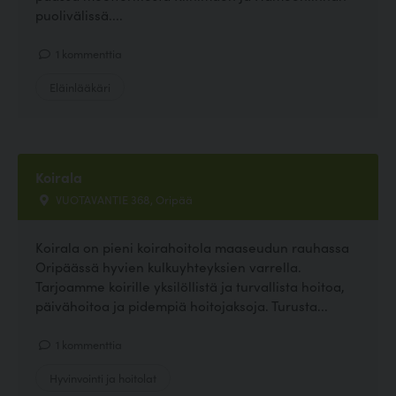
puolivälissä....
1 kommenttia
Eläinlääkäri
Koirala
VUOTAVANTIE 368, Oripää
Koirala on pieni koirahoitola maaseudun rauhassa
Oripäässä hyvien kulkuyhteyksien varrella.
Tarjoamme koirille yksilöllistä ja turvallista hoitoa,
päivähoitoa ja pidempiä hoitojaksoja. Turusta...
1 kommenttia
Hyvinvointi ja hoitolat