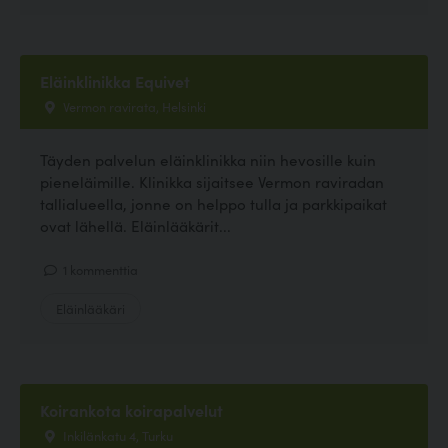
Eläinklinikka Equivet
Vermon ravirata, Helsinki
Täyden palvelun eläinklinikka niin hevosille kuin
pieneläimille. Klinikka sijaitsee Vermon raviradan
tallialueella, jonne on helppo tulla ja parkkipaikat
ovat lähellä. Eläinlääkärit...
1 kommenttia
Eläinlääkäri
Koirankota koirapalvelut
Inkilänkatu 4, Turku