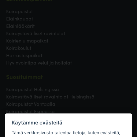
Koirapuistot
Eläinkaupat
Eläinlääkärit
Koiraystävälliset ravintolat
Koirien uimapaikat
Koirakoulut
Harrastuspaikat
Hyvinvointipalvelut ja hoitolat
Suosituimmat
Koirapuistot Helsingissä
Koiraystävälliset ravaintolat Helsingissä
Koirapuistot Vantaalla
Koirapuistot Espoossa
Koirapuistot Turussa
Käytämme evästeitä
Eläinlääkäri Helsingissä
Koirapuistot Tampereella
Tämä verkkosivusto tallentaa tietoja, kuten evästeitä,