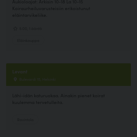
Aukioloajat: Arkisin 10-18 La 10-15
Koiraurheiluvarusteisiin erikoistunut
eläintarvikeliike.
5.00, 1 ääntä
Eläinkauppa
Levant
Bulevardi 15, Helsinki
Lähi-idän katuruokaa. Ainakin pienet koirat
kuulemma tervetulleita.
Ravintola