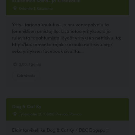
Kuusamon Koira- ja Kissakoulu
Kelantie 1, Kuusamo
Yritys tarjoaa koulutus- ja neuvontapalveluita
lemmikkien omistajille. Lisätietoa yrityksestä ja
tulevista tapahtumista löydät yrityksen nettisivuilta;
http://kuusamonkoirajakissakoulu.nettisivu.org/
sekä yrityksen facebook sivuilta....
3.00, 1 ääntä
Koirakoulu
Dog & Cat Ky
Työpajatie 20, 06150 Porvoo, Porvoo
Eläintarvikeliike Dog & Cat Ky / D&C Dogsport