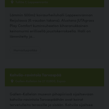
Tullitie 7, Lappeenranta
Lämmin 500m2 koiraurheiluhalli Lappeenrannan
Reijolassa (K-raudan takana). Alustana JUTAgrass
Play Comfort kumirouheeton kiharanukkainen
keinonurmi erillisellä joustokerroksella. Halli on
lämmitetty ja...
Harrastuspaikka
Kahvila-ravintola Tarvaspää
Gallen-Kallelan tie 27 02600, Espoo
Gallen-Kallelan museon pihapiirissä sijaitsevaan
kahvila-ravintola Tarvaspäähän ovat koirat
tervetulleita terassille ja sisään. Kahvila sijaitsee