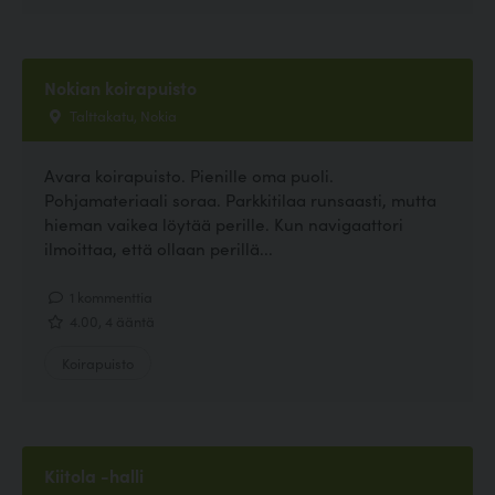
Nokian koirapuisto
Talttakatu, Nokia
Avara koirapuisto. Pienille oma puoli.
Pohjamateriaali soraa. Parkkitilaa runsaasti, mutta
hieman vaikea löytää perille. Kun navigaattori
ilmoittaa, että ollaan perillä...
1 kommenttia
4.00, 4 ääntä
Koirapuisto
Kiitola -halli