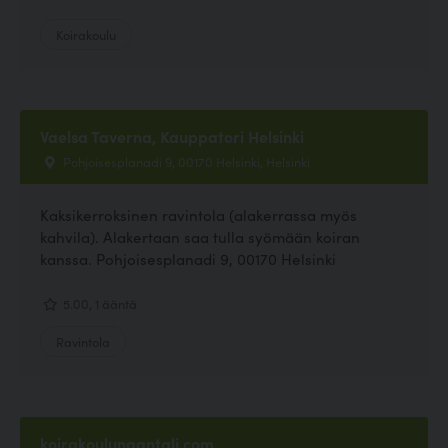
Koirakoulu
Vaelsa Taverna, Kauppatori Helsinki
Pohjoisesplanadi 9, 00170 Helsinki, Helsinki
Kaksikerroksinen ravintola (alakerrassa myös
kahvila). Alakertaan saa tulla syömään koiran
kanssa. Pohjoisesplanadi 9, 00170 Helsinki
5.00, 1 ääntä
Ravintola
koirakoulunaantali.com