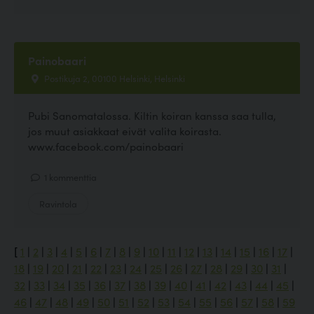
Painobaari
Postikuja 2, 00100 Helsinki, Helsinki
Pubi Sanomatalossa. Kiltin koiran kanssa saa tulla,
jos muut asiakkaat eivät valita koirasta.
www.facebook.com/painobaari
1 kommenttia
Ravintola
[
1
|
2
|
3
|
4
|
5
|
6
|
7
|
8
|
9
|
10
|
11
|
12
|
13
|
14
|
15
|
16
|
17
|
18
|
19
|
20
|
21
|
22
|
23
|
24
|
25
|
26
|
27
|
28
|
29
|
30
|
31
|
32
|
33
|
34
|
35
|
36
|
37
|
38
|
39
|
40
|
41
|
42
|
43
|
44
|
45
|
46
|
47
|
48
|
49
|
50
|
51
|
52
|
53
|
54
|
55
|
56
|
57
|
58
|
59