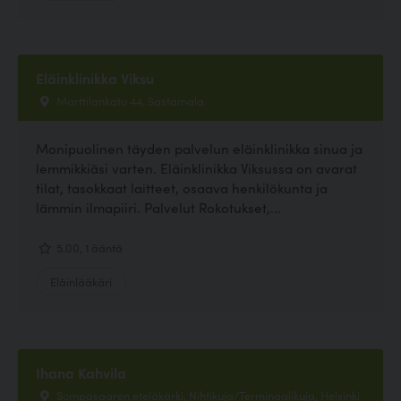
Eläinklinikka Viksu
Marttilankatu 44, Sastamala
Monipuolinen täyden palvelun eläinklinikka sinua ja
lemmikkiäsi varten. Eläinklinikka Viksussa on avarat
tilat, tasokkaat laitteet, osaava henkilökunta ja
lämmin ilmapiiri. Palvelut Rokotukset,...
5.00, 1 ääntä
Eläinlääkäri
Ihana Kahvila
Sompasaaren eteläkärki, Nihtikuja/Terminaalikuja, Helsinki