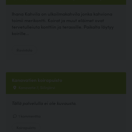
Ihana Kahvila on ulkoilmakahvila jonka kahviona
toimii merikontti. Koirat ja muut eläimet ovat
tervetulleiuta konttiin ja terassille. Paikalta löytyy
koirille...
Ravintola
Kanavatien koirapuisto
Kanavatie 7, Siilinjärvi
Tällä palvelulla ei ole kuvausta.
1 kommenttia
Koirapuisto