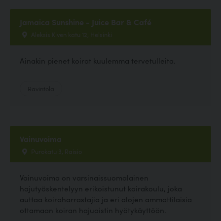
Jamaica Sunshine - Juice Bar & Café
Aleksis Kiven katu 12, Helsinki
Ainakin pienet koirat kuulemma tervetulleita.
Ravintola
Vainuvoima
Purokatu 3, Raisio
Vainuvoima on varsinaissuomalainen
hajutyöskentelyyn erikoistunut koirakoulu, joka
auttaa koiraharrastajia ja eri alojen ammattilaisia
ottamaan koiran hajuaistin hyötykäyttöön.