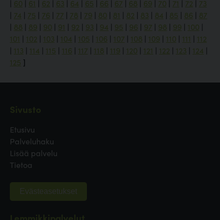
|
60
|
61
|
62
|
63
|
64
|
65
|
66
|
67
|
68
|
69
|
70
|
71
|
72
|
73
|
74
|
75
|
76
|
77
|
78
|
79
|
80
|
81
|
82
|
83
|
84
|
85
|
86
|
87
|
88
|
89
|
90
|
91
|
92
|
93
|
94
|
95
|
96
|
97
|
98
|
99
|
100
|
101
|
102
|
103
|
104
|
105
|
106
|
107
|
108
|
109
|
110
|
111
|
112
|
113
|
114
|
115
|
116
|
117
|
118
|
119
|
120
|
121
|
122
|
123
|
124
|
125
]
Sivusto
Etusivu
Palveluhaku
Lisää palvelu
Tietoa
Evästeasetukset
Lemmikkipalvelut