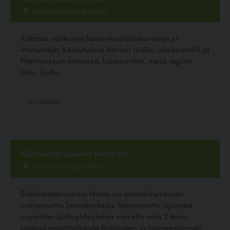
Ratavahdinkuja, Naantali
Kattava valikoima koirankoulutuskursseja ja
irtotunteja. Koulutuksia Vanton tilalla, ulkokentällä ja
Merimaskun metsissä. Lajeina mm. mejä, agility,
toko, DoBo...
Koirakoulu
Eläinlääkäriasema Helmi Oy
Heimolantie 1, Janakkala
Eläinlääkäriasema Helmi on lämminhenkinen
vastaanotto Tervakoskella. Vastaanotto sijaitsee
nopeiden kulkuyhteyksien varrella vain 2 km:n
päässä moottoritiestä Riihimäen ja Hämeenlinnan