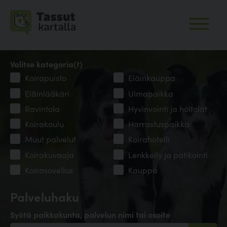
Valitse kategoria(t)
Koirapuisto
Eläinkauppa
Eläinlääkäri
Uimapaikka
Ravintola
Hyvinvointi ja hoitolat
Koirakoulu
Harrastuspaikka
Muut palvelut
Koirahotelli
Koirakuvaaja
Lenkkeily ja patikointi
Koirasovellus
Kauppa
Palveluhaku
Syötä paikkakunta, palvelun nimi tai osoite