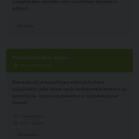
Laajalahden rannalla vain muutaman kilometrin
päässä...
Ravintola
Eläinlääkäri Elina Eskola
Säterintie 19, Köyliö
Pieneläimiä ja karjatilojen eläimiä hoitava
eläinlääkäri joka tekee myös kotikäyntejä koteihin ja
karjatiloille. Loistavaa palvelua ja kilpailukykyiset
hinnat!
3 kommenttia
4.50, 2 ääntä
Eläinlääkäri