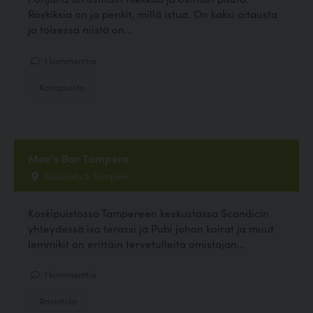
Roskiksia on ja penkit, millä istua. On kaksi aitausta
ja toisessa niistä on...
1 kommenttia
Koirapuisto
Moe's Bar Tampere
Koskikatu 5, Tampere
Koskipuistossa Tampereen keskustassa Scandicin
yhteydessä iso terassi ja Pubi johon koirat ja muut
lemmikit on erittäin tervetulleita omistajan...
1 kommenttia
Ravintola