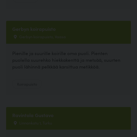
Gerbyn koirapuisto
Gerbyn koirapuisto, Vaasa
Pienille ja suurille koirille oma puoli. Pienten
puolella suurehko hiekkakenttä ja metsää, suurten
puoli lähinnä pelkkää karsittua metikköä.
Koirapuisto
Ravintola Gustavo
Linnankatu 1, Turku