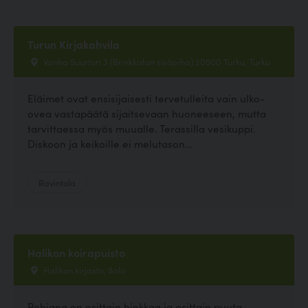
Turun Kirjakahvila
Vanha Suurtori 3 (Brinkkalan sisäpiha) 20500 Turku, Turku
Eläimet ovat ensisijaisesti tervetulleita vain ulko-
ovea vastapäätä sijaitsevaan huoneeseen, mutta
tarvittaessa myös muualle. Terassilla vesikuppi.
Diskoon ja keikoille ei melutason...
Ravintola
Halikon koirapuisto
Halikon kirjasto, Salo
Pohjana on osittain hiekkaa ja osittain puuta.