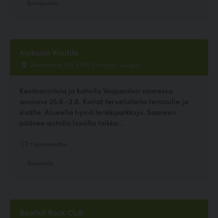
Koirapuisto
Alahovin Viinitila
Alahovintie 236, 71130 Kortejoki , Kuopio
Kesäravintola ja kahvila Vaajasalon saaressa
avoinna 25.6.-3.8. Koirat tervetulleita terassille ja
sisälle. Alueella hyviä lenkkipaikkoja. Saareen
pääsee autolla lossilla taikka...
1 kommenttia
Ravintola
Boothill Rock Club