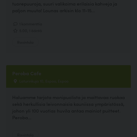
tuorepuuroja, suuri valikoima erilaisia kahveja ja
paljon muuta! Lounas arkisin klo 11-15...
1 kommenttia
5.00, 1 ääntä
Ravintola
Peroba Cafe
Laturinkuja 10, Espoo, Espoo
Haluamme tarjota monipuolista ja maittavaa ruokaa
sekä herkullisia leivonnaisia kauniissa ympäristössä,
johon yli 100 vuotias huvila antaa mainiot puitteet.
Peroba...
Ravintola