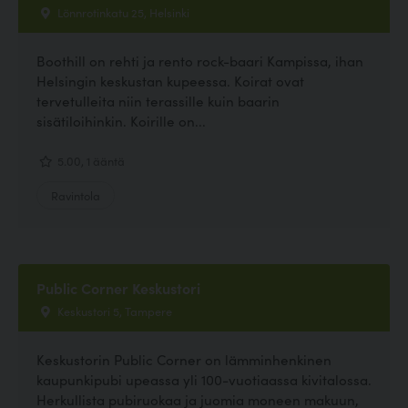
Lönnrotinkatu 25, Helsinki
Boothill on rehti ja rento rock-baari Kampissa, ihan
Helsingin keskustan kupeessa. Koirat ovat
tervetulleita niin terassille kuin baarin
sisätiloihinkin. Koirille on...
5.00, 1 ääntä
Ravintola
Public Corner Keskustori
Keskustori 5, Tampere
Keskustorin Public Corner on lämminhenkinen
kaupunkipubi upeassa yli 100-vuotiaassa kivitalossa.
Herkullista pubiruokaa ja juomia moneen makuun,