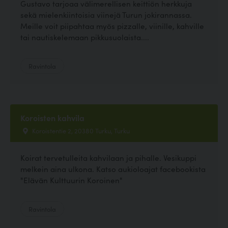
Gustavo tarjoaa välimerellisen keittiön herkkuja
sekä mielenkiintoisia viinejä Turun jokirannassa.
Meille voit piipahtaa myös pizzalle, viinille, kahville
tai nautiskelemaan pikkusuolaista....
Ravintola
Koroisten kahvila
Koroistentie 2, 20380 Turku, Turku
Koirat tervetulleita kahvilaan ja pihalle. Vesikuppi
melkein aina ulkona. Katso aukioloajat facebookista
"Elävän Kulttuurin Koroinen"
Ravintola