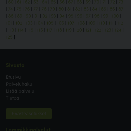
|
60
|
61
|
62
|
63
|
64
|
65
|
66
|
67
|
68
|
69
|
70
|
71
|
72
|
73
|
74
|
75
|
76
|
77
|
78
|
79
|
80
|
81
|
82
|
83
|
84
|
85
|
86
|
87
|
88
|
89
|
90
|
91
|
92
|
93
|
94
|
95
|
96
|
97
|
98
|
99
|
100
|
101
|
102
|
103
|
104
|
105
|
106
|
107
|
108
|
109
|
110
|
111
|
112
|
113
|
114
|
115
|
116
|
117
|
118
|
119
|
120
|
121
|
122
|
123
|
124
|
125
]
Sivusto
Etusivu
Palveluhaku
Lisää palvelu
Tietoa
Evästeasetukset
Lemmikkipalvelut