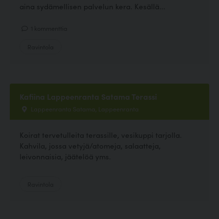
aina sydämellisen palvelun kera. Kesällä...
1 kommenttia
Ravintola
Kafiina Lappeenranta Satama Terassi
Lappeenranta Satama, Lappeenranta
Koirat tervetulleita terassille, vesikuppi tarjolla.
Kahvila, jossa vetyjä/atomeja, salaatteja,
leivonnaisia, jäätelöä yms.
Ravintola