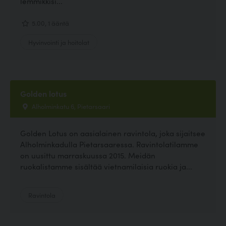
lemmikkisi...
5.00, 1 ääntä
Hyvinvointi ja hoitolat
Golden lotus
Alholminkatu 6, Pietarsaari
Golden Lotus on aasialainen ravintola, joka sijaitsee
Alholminkadulla Pietarsaaressa. Ravintolatilamme
on uusittu marraskuussa 2015. Meidän
ruokalistamme sisältää vietnamilaisia ruokia ja...
Ravintola