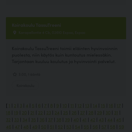
Koirakoulu TassuTreeni
Karapellontie 4 Cb, 02610 Espoo, Espoo
Koirakoulu TassuTreeni toimii eläinten hyvinvoinnin
puolesta, niin käytös kuin kuntoutus mielessäkin.
Tarjontaan kuuluu koulutus ja hyvinvointi palvelut.
3.00, 1 ääntä
Koirakoulu
[
1
|
2
|
3
|
4
|
5
|
6
|
7
|
8
|
9
|
10
|
11
|
12
|
13
|
14
|
15
|
16
|
17
|
18
|
19
|
20
|
21
|
22
|
23
|
24
|
25
|
26
|
27
|
28
|
29
|
30
|
31
|
32
|
33
|
34
|
35
|
36
|
37
|
38
|
39
|
40
|
41
|
42
|
43
|
44
|
45
|
46
|
47
|
48
|
49
|
50
|
51
|
52
|
53
|
54
|
55
|
56
|
57
|
58
|
59