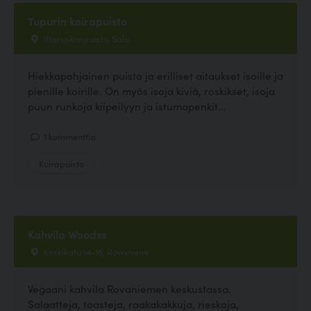
Tupurin koirapuisto
Iltaruskonpuisto, Salo
Hiekkapohjainen puisto ja erilliset aitaukset isoille ja
pienille koirille. On myös isoja kiviä, roskikset, isoja
puun runkoja kiipeilyyn ja istumapenkit...
1 kommenttia
Koirapuisto
Kahvila Woodss
Koskikatu 14-16, Rovaniemi
Vegaani kahvila Rovaniemen keskustassa.
Salaatteja, toasteja, raakakakkuja, rieskoja,