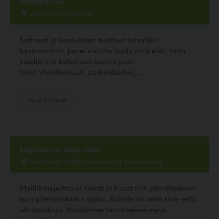
MyBigWOOF
Asemakatu, Jyväskylä
Kattavat ja laadukkaat tuotteet lemmikin
hyvinvointiin. Jos ei sivuilta löydy mitä etsit, laita
viestiä niin katsotaan sopiva juuri
teille.\r\nUlkoiluun, sisäleikkeihin,...
Muut palvelut
Eläinhoitola Man-Man
Kyröntie 93, 89600 Suomussalmi, Suomussalmi
Meillä majoittuvat koirat ja kissat niin päivähoitoon
kuin pitemmäksikin ajaksi. Koirille on sekä sisä- että
ulkopaikkoja. Hoidamme tarvittaessa myös