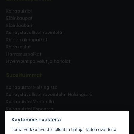
Koirapuistot
Eläinkaupat
Eläinlääkärit
Koiraystävälliset ravintolat
Koirien uimapaikat
Koirakoulut
Harrastuspaikat
Hyvinvointipalvelut ja hoitolat
Suosituimmat
Koirapuistot Helsingissä
Koiraystävälliset ravaintolat Helsingissä
Koirapuistot Vantaalla
Koirapuistot Espoossa
Koirapuistot Turussa
Käytämme evästeitä
Eläinlääkäri Helsingissä
Koirapuistot Tampereella
Tämä verkkosivusto tallentaa tietoja, kuten evästeitä,