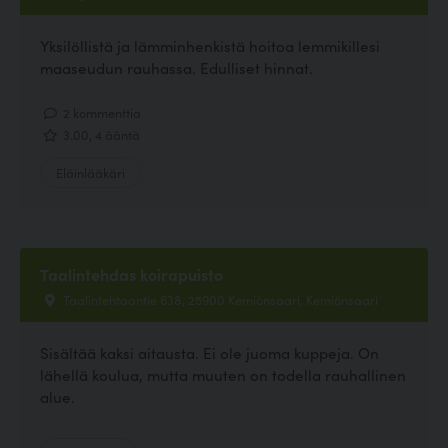
Yksilöllistä ja lämminhenkistä hoitoa lemmikillesi
maaseudun rauhassa. Edulliset hinnat.
2 kommenttia
3.00, 4 ääntä
Eläinlääkäri
Taalintehdas koirapuisto
Taalintehtaantie 638, 25900 Kemiönsaari, Kemiönsaari
Sisältää kaksi aitausta. Ei ole juoma kuppeja. On
lähellä koulua, mutta muuten on todella rauhallinen
alue.