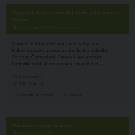
Doggies & Kitties Lemmikkihoitola ja Koirauimala
Porvoo
Yrittäjäntie 5 06450 Porvoo, Porvoo
Doggies & Kitties Porvoo sijaitsee hyvien
kulkuyhteyksien päässä rauhallisella paikalla
Porvoon Ölstensissä. Porvoon keskustasta
lemmikkihotellille on matkaa reilun 5 min...
8 kommenttia
3.50, 12 ääntä
Hyvinvointi ja hoitolat
Koirakoulu
Eläinlääkäri Katja Kivipuro
Syrjämäentie, Turku