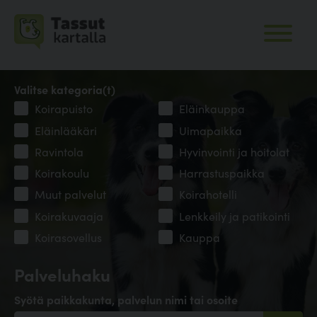
Valitse kategoria(t)
Koirapuisto
Eläinkauppa
Eläinlääkäri
Uimapaikka
Ravintola
Hyvinvointi ja hoitolat
Koirakoulu
Harrastuspaikka
Muut palvelut
Koirahotelli
Koirakuvaaja
Lenkkeily ja patikointi
Koirasovellus
Kauppa
Palveluhaku
Syötä paikkakunta, palvelun nimi tai osoite