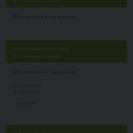
Kumpulankatu 2, Helsinki
Tällä palvelulla ei ole kuvausta.
Louhenpuiston koirapuisto
Vaakalinnuntie 3, Helsinki
Tällä palvelulla ei ole kuvausta.
3 kommenttia
3.50, 4 ääntä
Koirapuisto
Louhenpuiston koirapuisto