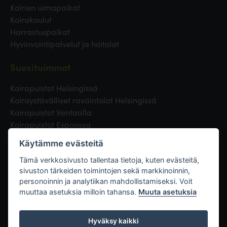
Koirien uimapaikat
Koirakoulut
Harrastuspaikat
Hyvinvointipalvelut ja hoitolat
Suosituimmat
Koirapuistot Helsingissä
Koiraystävälliset ravaintolat Helsingissä
Koirapuistot Vantaalla
Koirapuistot Espoossa
Koirapuistot Turussa
Käytämme evästeitä
Eläinlääkäri Helsingissä
Koirapuistot Tampereella
Tämä verkkosivusto tallentaa tietoja, kuten evästeitä,
sivuston tärkeiden toimintojen sekä markkinoinnin,
personoinnin ja analytiikan mahdollistamiseksi. Voit
Linkit
muuttaa asetuksia milloin tahansa.
Muuta asetuksia
Hyväksy kaikki