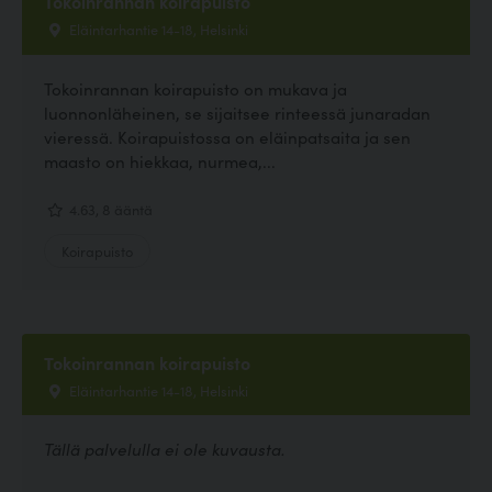
Tokoinrannan koirapuisto
Eläintarhantie 14-18, Helsinki
Tokoinrannan koirapuisto on mukava ja
luonnonläheinen, se sijaitsee rinteessä junaradan
vieressä. Koirapuistossa on eläinpatsaita ja sen
maasto on hiekkaa, nurmea,...
4.63, 8 ääntä
Koirapuisto
Tokoinrannan koirapuisto
Eläintarhantie 14-18, Helsinki
Tällä palvelulla ei ole kuvausta.