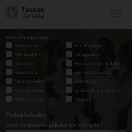
Valitse kategoria(t)
Koirapuisto
Eläinkauppa
Eläinlääkäri
Uimapaikka
Ravintola
Hyvinvointi ja hoitolat
Koirakoulu
Harrastuspaikka
Muut palvelut
Koirahotelli
Koirakuvaaja
Lenkkeily ja patikointi
Koirasovellus
Kauppa
Palveluhaku
Syötä paikkakunta, palvelun nimi tai osoite