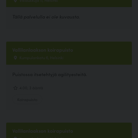
Vislauskuja 11, Helsinki
Tällä palvelulla ei ole kuvausta.
Vallilanlaakson koirapuisto
Kumpulankatu 6, Helsinki
Puistossa itsetehtyjä agilityesteitä.
4.00, 3 ääntä
Koirapuisto
Vallilanlaakson koirapuisto