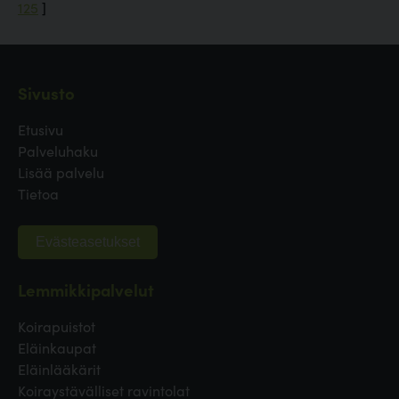
125
]
Sivusto
Etusivu
Palveluhaku
Lisää palvelu
Tietoa
Evästeasetukset
Lemmikkipalvelut
Koirapuistot
Eläinkaupat
Eläinlääkärit
Koiraystävälliset ravintolat