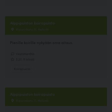
Alppipuiston koirapuisto
Viipurinkatu 31, Helsinki
Pienille koirille nykyään oma aitaus.
1 kommenttia
3.27, 11 ääntä
Koirapuisto
Alppipuiston koirapuisto
Viipurinkatu 31, Helsinki