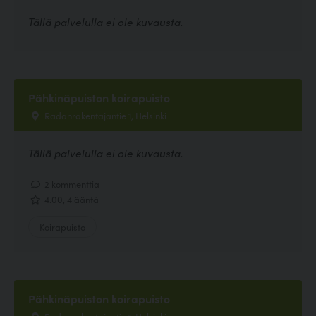
Tällä palvelulla ei ole kuvausta.
Pähkinäpuiston koirapuisto
Radanrakentajantie 1, Helsinki
Tällä palvelulla ei ole kuvausta.
2 kommenttia
4.00, 4 ääntä
Koirapuisto
Pähkinäpuiston koirapuisto
Radanrakentajantie 1, Helsinki