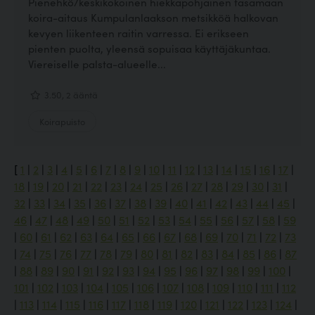
Pienehkö/keskikokoinen hiekkapohjainen tasamaan
koira-aitaus Kumpulanlaakson metsikköä halkovan
kevyen liikenteen raitin varressa. Ei erikseen
pienten puolta, yleensä sopuisaa käyttäjäkuntaa.
Viereiselle palsta-alueelle...
3.50, 2 ääntä
Koirapuisto
[
1
|
2
|
3
|
4
|
5
|
6
|
7
|
8
|
9
|
10
|
11
|
12
|
13
|
14
|
15
|
16
|
17
|
18
|
19
|
20
|
21
|
22
|
23
|
24
|
25
|
26
|
27
|
28
|
29
|
30
|
31
|
32
|
33
|
34
|
35
|
36
|
37
|
38
|
39
|
40
|
41
|
42
|
43
|
44
|
45
|
46
|
47
|
48
|
49
|
50
|
51
|
52
|
53
|
54
|
55
|
56
|
57
|
58
|
59
|
60
|
61
|
62
|
63
|
64
|
65
|
66
|
67
|
68
|
69
|
70
|
71
|
72
|
73
|
74
|
75
|
76
|
77
|
78
|
79
|
80
|
81
|
82
|
83
|
84
|
85
|
86
|
87
|
88
|
89
|
90
|
91
|
92
|
93
|
94
|
95
|
96
|
97
|
98
|
99
|
100
|
101
|
102
|
103
|
104
|
105
|
106
|
107
|
108
|
109
|
110
|
111
|
112
|
113
|
114
|
115
|
116
|
117
|
118
|
119
|
120
|
121
|
122
|
123
|
124
|