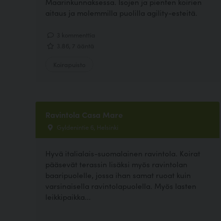
Maarinkunnaksessa. Isojen ja pienten koirien
aitaus ja molemmilla puolilla agility-esteitä.
3 kommenttia
3.86, 7 ääntä
Koirapuisto
Ravintola Casa Mare
Gyldenintie 6, Helsinki
Hyvä italialais-suomalainen ravintola. Koirat
pääsevät terassin lisäksi myös ravintolan
baaripuolelle, jossa ihan samat ruoat kuin
varsinaisella ravintolapuolella. Myös lasten
leikkipaikka...