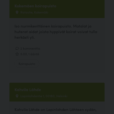
Kokemäen koirapuisto
Ratastie, Kokemäki
Iso nurmikenttäinen koirapuisto. Matalat ja
huterat aidat joista hyppivät koirat voivat tulla
herkästi yli.
2 kommenttia
5.00, 1 ääntä
Koirapuisto
Kahvila Lähde
Lapinlahdentie 1, 00180, Helsinki
Kahvila Lähde on Lapinlahden Lähteen sydän,