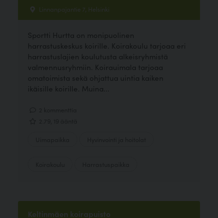
Linnanpajantie 7, Helsinki
Sportti Hurtta on monipuolinen
harrastuskeskus koirille. Koirakoulu tarjoaa eri
harrastuslajien koulutusta alkeisryhmistä
valmennusryhmiin. Koirauimala tarjoaa
omatoimista sekä ohjattua uintia kaiken
ikäisille koirille. Muina...
2 kommenttia
2.79, 19 ääntä
Uimapaikka
Hyvinvointi ja hoitolat
Koirakoulu
Harrastuspaikka
Keltinmäen koirapuisto