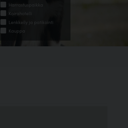
Harrastuspaikka
Koirahotelli
Lenkkeily ja patikointi
Kauppa