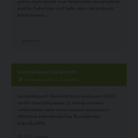
jonne myös koirat ovat lämpimästi tervetulleita
sisälle. Kahvilaan voit tulla yksin tai yhdessä
kohtaamaan...
Ravintola
Lemmikkipuoti Heiluhäntä
Pratikankuja 13 A 2, Nurmijärvi
Lemmikkipuoti Heiluhäntä on elokuussa 2005
avattu laadukkaaseen ja monipuoliseen
valikoimaan sekä erinomaiseen palveluun
tähtäävä eläintarvikeliike Nurmijärven
kirkonkylällä.
5.00, 1 ääntä