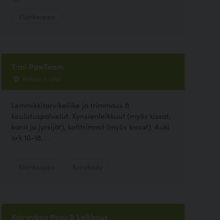
Eläinkauppa
T:mi PawTeam
Riihitie 2, Vihti
Lemmikkitarvikeliike ja trimmaus &
koulutuspalvelut. Kynsienleikkuut (myös kissat,
kanit ja jyrsijät), kotitrimmit (myös kissat). Auki
ark 10-18,...
Eläinkauppa
Koirakoulu
Koiraväen Pesu & Leikkaus