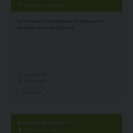
Kotasenpolku, Jyväskylä
Keltinmäessä Kotalammen liikuntapuiston
vieressä, kooltaan 2000 m2
1 kommenttia
3.00, 5 ääntä
Koirapuisto
Nummelan Eläinlääkärit
Pisteenkaari 4, Vihti