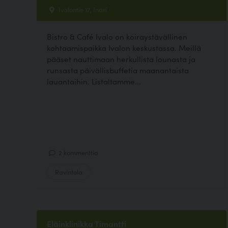
Ivalontie 17, Inari
Bistro & Café Ivalo on koiraystävällinen
kohtaamispaikka Ivalon keskustassa. Meillä
pääset nauttimaan herkullista lounasta ja
runsasta päivällisbuffetia maanantaista
lauantaihin. Listaltamme...
2 kommenttia
Ravintola
Eläinklinikka Timantti