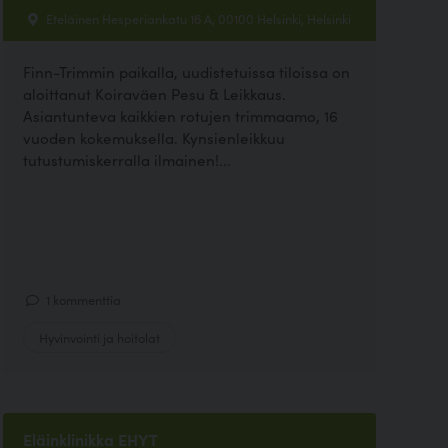
Eteläinen Hesperiankatu 16 A, 00100 Helsinki, Helsinki
Finn-Trimmin paikalla, uudistetuissa tiloissa on
aloittanut Koiraväen Pesu & Leikkaus.
Asiantunteva kaikkien rotujen trimmaamo, 16
vuoden kokemuksella. Kynsienleikkuu
tutustumiskerralla ilmainen!...
1 kommenttia
Hyvinvointi ja hoitolat
Eläinklinikka EHYT