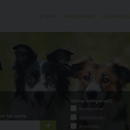
ETUSIVU
PALVELUHAKU
LISÄÄ PALVE
Valitse kategoria(t)
Koirapuisto
mi tai osoite
Eläinlääkäri
Ravintola