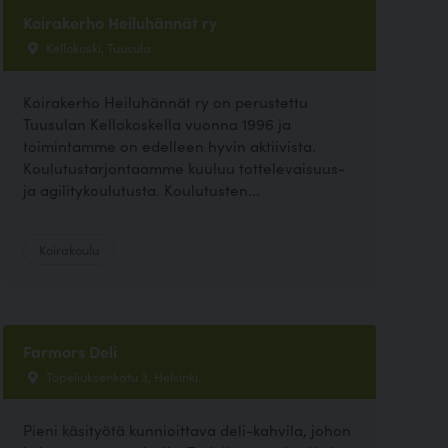
Koirakerho Heiluhännät ry
Kellokoski, Tuusula
Koirakerho Heiluhännät ry on perustettu
Tuusulan Kellokoskella vuonna 1996 ja
toimintamme on edelleen hyvin aktiivista.
Koulutustarjontaamme kuuluu tottelevaisuus-
ja agilitykoulutusta. Koulutusten...
Koirakoulu
Farmors Deli
Topeliuksenkatu 3, Helsinki
Pieni käsityötä kunnioittava deli-kahvila, johon