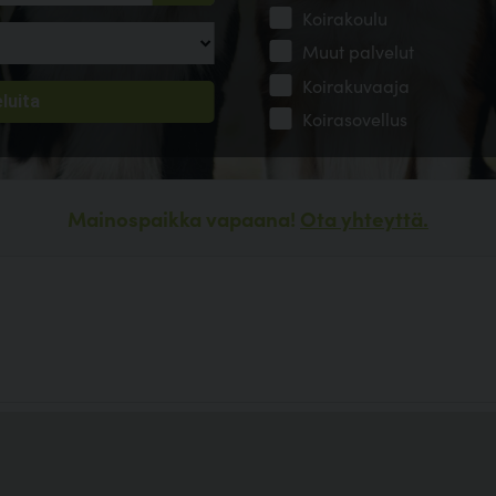
Koirakoulu
Muut palvelut
Koirakuvaaja
Koirasovellus
Mainospaikka vapaana!
Ota yhteyttä.