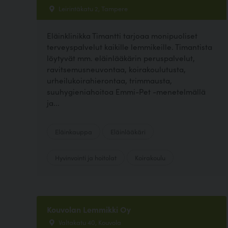
Leirintäkatu 2, Tampere
Eläinklinikka Timantti tarjoaa monipuoliset
terveyspalvelut kaikille lemmikeille. Timantista
löytyvät mm. eläinlääkärin peruspalvelut,
ravitsemusneuvontaa, koirakoulutusta,
urheilukoirahierontaa, trimmausta,
suuhygieniahoitoa Emmi-Pet -menetelmällä
ja...
Eläinkauppa
Eläinlääkäri
Hyvinvointi ja hoitolat
Koirakoulu
Kouvolan Lemmikki Oy
Valtakatu 40, Kouvola