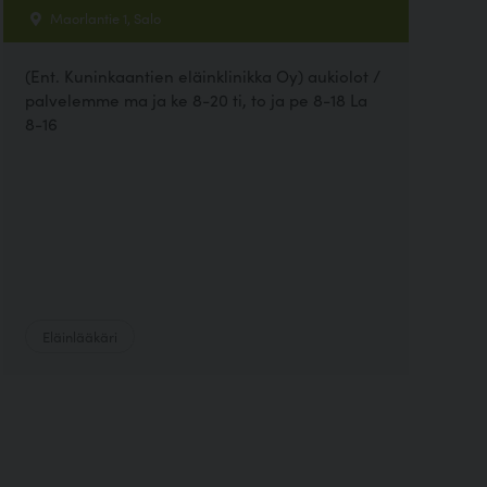
Maorlantie 1, Salo
(Ent. Kuninkaantien eläinklinikka Oy) aukiolot /
palvelemme ma ja ke 8-20 ti, to ja pe 8-18 La
8-16
Eläinlääkäri