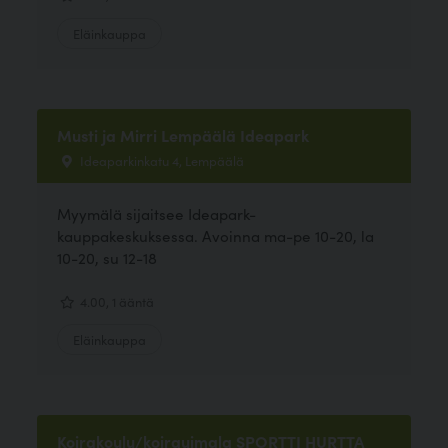
Eläinkauppa
Musti ja Mirri Lempäälä Ideapark
Ideaparkinkatu 4, Lempäälä
Myymälä sijaitsee Ideapark-
kauppakeskuksessa. Avoinna ma-pe 10-20, la
10-20, su 12-18
4.00, 1 ääntä
Eläinkauppa
Koirakoulu/koirauimala SPORTTI HURTTA