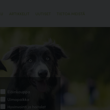
LU
ARTIKKELIT
UUTISET
TIETOA MEISTÄ
Eläinkauppa
Uimapaikka
Hyvinvointi ja hoitolat