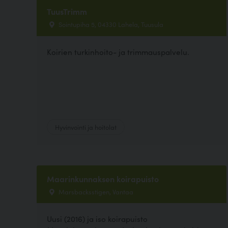
TuusTrimm
Sointupiha 5, 04330 Lahela, Tuusula
Koirien turkinhoito- ja trimmauspalvelu.
Hyvinvointi ja hoitolat
Maarinkunnaksen koirapuisto
Marsbacksstigen, Vantaa
Uusi (2016) ja iso koirapuisto