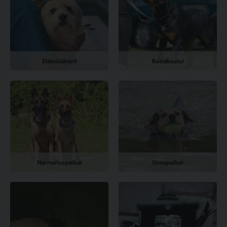
Eläinlääkärit
Koirakoulut
Harrastuspaikat
Uimapaikat