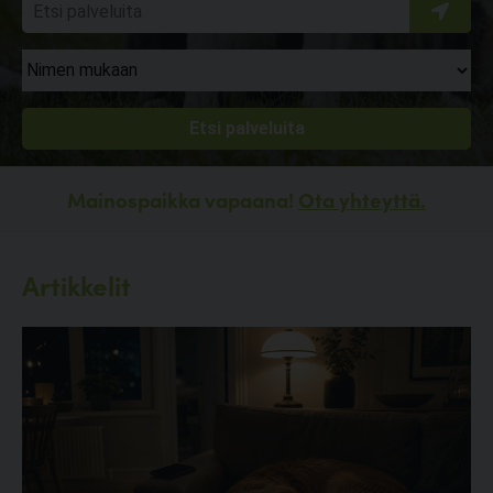
Mainospaikka vapaana!
Ota yhteyttä.
Artikkelit