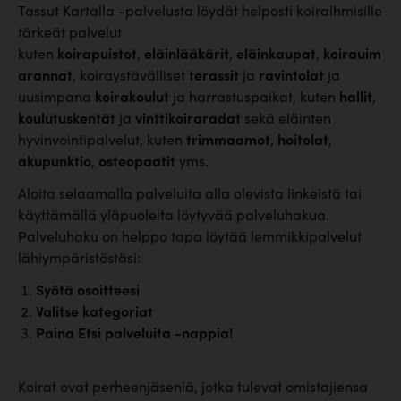
Tassut Kartalla -palvelusta löydät helposti koiraihmisille
tärkeät palvelut
kuten
koirapuistot
,
eläinlääkärit
,
eläinkaupat
,
koirauim
arannat
, koiraystävälliset
terassit
ja
ravintolat
ja
uusimpana
koirakoulut
ja harrastuspaikat, kuten
hallit
,
koulutuskentät
ja
vinttikoiraradat
sekä eläinten
hyvinvointipalvelut, kuten
trimmaamot
,
hoitolat
,
akupunktio
,
osteopaatit
yms.
Aloita selaamalla palveluita alla olevista linkeistä tai
käyttämällä yläpuolelta löytyvää palveluhakua.
Palveluhaku on helppo tapa löytää lemmikkipalvelut
lähiympäristöstäsi:
Syötä osoitteesi
Valitse kategoriat
Paina Etsi palveluita -nappia!
Koirat ovat perheenjäseniä, jotka tulevat omistajiensa