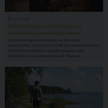
03.08.2026
Puhelin taskussa, koira hihnassa: 8
sovellusta koiranomistajan arkeen
Koiranomistajan puhelimessa ei ole pulaa
sovelluksista, mutta harva niistä jää oikeasti käyttöön.
Kokosimme kahdeksan sovellustyyppiä, jotka
helpottavat arkea konkreettisesti. Mukana...