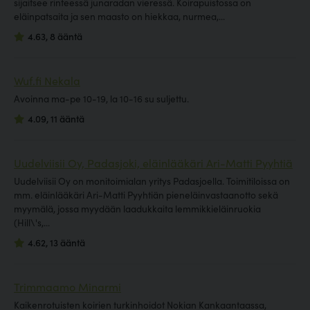
sijaitsee rinteessä junaradan vieressä. Koirapuistossa on
eläinpatsaita ja sen maasto on hiekkaa, nurmea,...
4.63, 8 ääntä
Wuf.fi Nekala
Avoinna ma-pe 10-19, la 10-16 su suljettu.
4.09, 11 ääntä
Uudelviisii Oy, Padasjoki, eläinlääkäri Ari-Matti Pyyhtiä
Uudelviisii Oy on monitoimialan yritys Padasjoella. Toimitiloissa on
mm. eläinlääkäri Ari-Matti Pyyhtiän pieneläinvastaanotto sekä
myymälä, jossa myydään laadukkaita lemmikkieläinruokia
(Hill\'s,...
4.62, 13 ääntä
Trimmaamo Minarmi
Kaikenrotuisten koirien turkinhoidot Nokian Kankaantaassa,