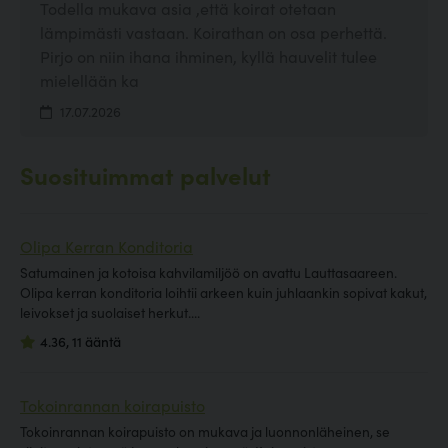
Todella mukava asia ,että koirat otetaan
lämpimästi vastaan. Koirathan on osa perhettä.
Pirjo on niin ihana ihminen, kyllä hauvelit tulee
mielellään ka
17.07.2026
Suosituimmat palvelut
Olipa Kerran Konditoria
Satumainen ja kotoisa kahvilamiljöö on avattu Lauttasaareen.
Olipa kerran konditoria loihtii arkeen kuin juhlaankin sopivat kakut,
leivokset ja suolaiset herkut....
4.36, 11 ääntä
Tokoinrannan koirapuisto
Tokoinrannan koirapuisto on mukava ja luonnonläheinen, se