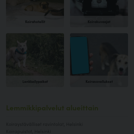
Koirahotellit
Koirakuvaajat
Lenkkeilypaikat
Koirasovellukset
Lemmikkipalvelut alueittain
Koiraystävälliset ravintolat, Helsinki
Koirapuistot, Helsinki