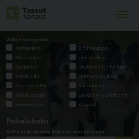
Valitse kategoria(t)
Koirapuisto
Eläinkauppa
Eläinlääkäri
Uimapaikka
Ravintola
Hyvinvointi ja hoitolat
Koirakoulu
Harrastuspaikka
Muut palvelut
Koirahotelli
Koirakuvaaja
Lenkkeily ja patikointi
Koirasovellus
Kauppa
Palveluhaku
Syötä paikkakunta, palvelun nimi tai osoite