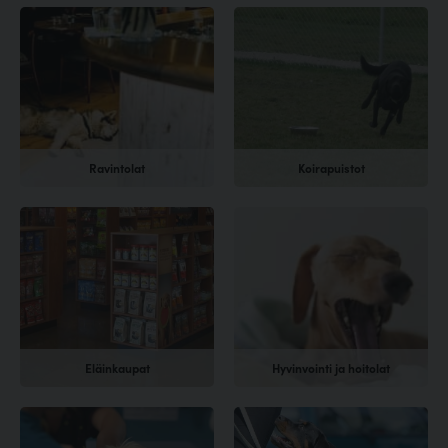
Ravintolat
Koirapuistot
Eläinkaupat
Hyvinvointi ja hoitolat