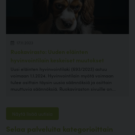
17.11.2023
Ruokavirasto: Uuden eläinten
hyvinvointilain keskeiset muutokset
Uusi eläinten hyvinvointilaki (693/2023) astuu
voimaan 1.1.2024. Hyvinvointilain myötä voimaan
tulee osittain täysin uusia säännöksiä ja osittain
muuttuvia säännöksiä. Ruokaviraston sivuille on...
Näytä lisää uutisia
Selaa palveluita kategorioittain