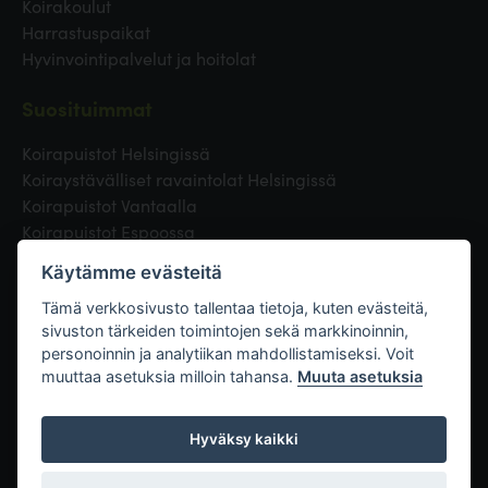
Koirakoulut
Harrastuspaikat
Hyvinvointipalvelut ja hoitolat
Suosituimmat
Koirapuistot Helsingissä
Koiraystävälliset ravaintolat Helsingissä
Koirapuistot Vantaalla
Koirapuistot Espoossa
Koirapuistot Turussa
Käytämme evästeitä
Eläinlääkäri Helsingissä
Koirapuistot Tampereella
Tämä verkkosivusto tallentaa tietoja, kuten evästeitä,
sivuston tärkeiden toimintojen sekä markkinoinnin,
personoinnin ja analytiikan mahdollistamiseksi. Voit
Linkit
muuttaa asetuksia milloin tahansa.
Muuta asetuksia
Hyväksy kaikki