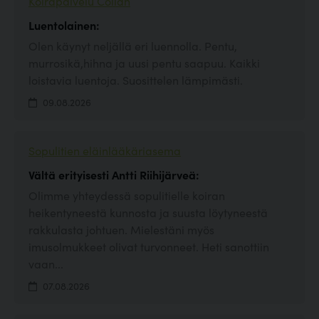
Koirapalvelu Collan
Luentolainen:
Olen käynyt neljällä eri luennolla. Pentu,
murrosikä,hihna ja uusi pentu saapuu. Kaikki
loistavia luentoja. Suosittelen lämpimästi.
09.08.2026
Sopulitien eläinlääkäriasema
Vältä erityisesti Antti Riihijärveä:
Olimme yhteydessä sopulitielle koiran
heikentyneestä kunnosta ja suusta löytyneestä
rakkulasta johtuen. Mielestäni myös
imusolmukkeet olivat turvonneet. Heti sanottiin
vaan...
07.08.2026