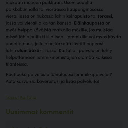
mukaan moneen paikkaan. Usein uudella
paikkakunnalla tai vieraassa kaupunginosassa
vieraillessa on hukassa lähin
koirapuisto
tai
terassi
,
jossa voi vierailla koiran kanssa.
Eläinkaupassa
on
myös helppo käväistä matkalla mökille, jos muistaa
missä lähin putiikki sijaitsee. Lemmikille voi myös käydä
onnettomuus, jolloin on tärkeää löytää nopeasti
lähin
eläinlääkäri
. Tassut Kartalla -palvelu on tehty
helpottamaan lemmikinomistajien elämää kaikissa
tilanteissa.
Puuttuuko palvelusta lähialueesi lemmikkipalvelut?
Auta karvaisia kavereitasi ja lisää palveluita!
Tassut Kartalla
Uusimmat kommentit