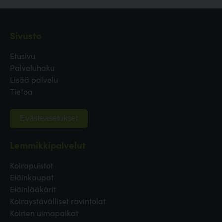
Sivusto
Etusivu
Palveluhaku
Lisää palvelu
Tietoa
Evästeasetukset
Lemmikkipalvelut
Koirapuistot
Eläinkaupat
Eläinlääkärit
Koiraystävälliset ravintolat
Koirien uimapaikat