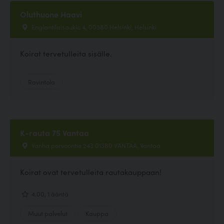
Oluthuone Haavi
Englantilaisaukio 4, 00580 Helsinki, Helsinki
Koirat tervetulleita sisälle.
Ravintola
K-rauta 75 Vantaa
Vanha porvoontie 243 01380 VANTAA, Vantaa
Koirat ovat tervetulleita rautakauppaan!
4.00, 1 ääntä
Muut palvelut
Kauppa