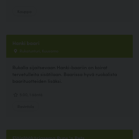
Kauppa
Hanki baari
Rukatunturi, Kuusamo
Rukalla sijaitsevaan Hanki-baariin on koirat
tervetulleita sisätilaan. Baarissa hyvä ruokalista
baarituotteiden lisäksi.
5.00, 1 ääntä
Ravintola
Eläinlääkäriasema Pups 'n Pets