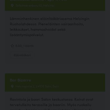
Selkämerenkatu 13, Helsinki
Lämminhenkinen eläinlääkäriasema Helsingin
Ruoholahdessa. Pieneläinten sairaanhoito,
leikkaukset, hammashoidot sekä
lisääntymispalvelut.
5.00, 1 ääntä
Eläinlääkäri
Bar Bizarre
Helsingintie 2, 24100 Salo, Salo
Ravintola ja baari Salon keskustassa. Koirat ovat
tervetulleita terassille ja baariin. Myös ruokailu
onnistuu baarin puolella ravintolan ollessa auki.