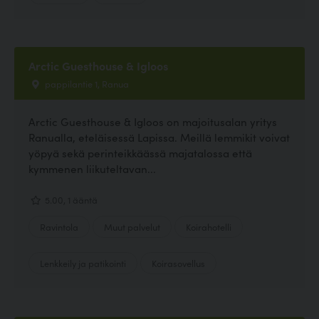
Arctic Guesthouse & Igloos
pappilantie 1, Ranua
Arctic Guesthouse & Igloos on majoitusalan yritys
Ranualla, eteläisessä Lapissa. Meillä lemmikit voivat
yöpyä sekä perinteikkäässä majatalossa että
kymmenen liikuteltavan...
5.00, 1 ääntä
Ravintola
Muut palvelut
Koirahotelli
Lenkkeily ja patikointi
Koirasovellus