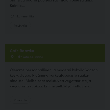
Koirille...
1 kommenttia
Ravintola
Cafe Raawka
Pitkäkatu 34, Vaasa
Olemme persoonallinen ja moderni kahvila Vaasan
keskustassa. Pidämme korkeatasoisista raaka-
aineista. Meiltä saat maistuvaa vegetaarista ja
vegaanista ruokaa. Emme pelkää jännittävien...
Ravintola