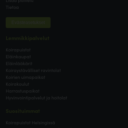
Tietoa
Evästeasetukset
Lemmikkipalvelut
Koirapuistot
Eläinkaupat
Eläinlääkärit
Koiraystävälliset ravintolat
Koirien uimapaikat
Koirakoulut
Harrastuspaikat
Hyvinvointipalvelut ja hoitolat
Suosituimmat
Koirapuistot Helsingissä