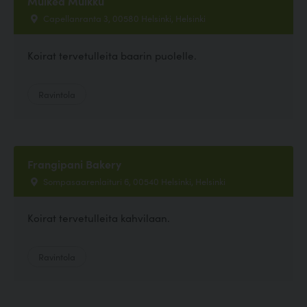
Muikea Muikku
Capellanranta 3, 00580 Helsinki, Helsinki
Koirat tervetulleita baarin puolelle.
Ravintola
Frangipani Bakery
Sompasaarenlaituri 6, 00540 Helsinki, Helsinki
Koirat tervetulleita kahvilaan.
Ravintola