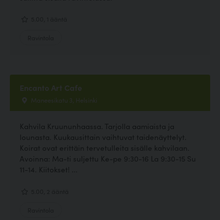
5.00, 1 ääntä
Ravintola
Encanto Art Cafe
Maneesikatu 3, Helsinki
Kahvila Kruununhaassa. Tarjolla aamiaista ja
lounasta. Kuukausittain vaihtuvat taidenäyttelyt.
Koirat ovat erittäin tervetulleita sisälle kahvilaan.
Avoinna: Ma-ti suljettu Ke-pe 9:30-16 La 9:30-15 Su
11-14. Kiitokset! ...
5.00, 2 ääntä
Ravintola