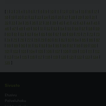
[
1
|
2
|
3
|
4
|
5
|
6
|
7
|
8
|
9
|
10
|
11
|
12
|
13
|
14
|
15
|
16
|
17
|
18
|
19
|
20
|
21
|
22
|
23
|
24
|
25
|
26
|
27
|
28
|
29
|
30
|
31
|
32
|
33
|
34
|
35
|
36
|
37
|
38
|
39
|
40
|
41
|
42
|
43
|
44
|
45
|
46
|
47
|
48
|
49
|
50
|
51
|
52
|
53
|
54
|
55
|
56
|
57
|
58
|
59
|
60
|
61
|
62
|
63
|
64
|
65
|
66
|
67
|
68
|
69
|
70
|
71
|
72
|
73
|
74
|
75
|
76
|
77
|
78
|
79
|
80
|
81
|
82
|
83
|
84
|
85
|
86
|
87
|
88
|
89
|
90
|
91
|
92
|
93
|
94
|
95
|
96
|
97
|
98
|
99
|
100
|
101
|
102
|
103
|
104
|
105
|
106
|
107
|
108
|
109
|
110
|
111
|
112
|
113
|
114
|
115
|
116
|
117
|
118
|
119
|
120
|
121
|
122
|
123
|
124
|
125
]
Sivusto
Etusivu
Palveluhaku
Lisää palvelu