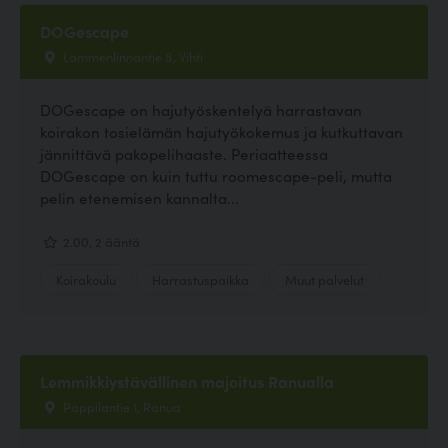
DOGescape
Lammenlinnantie 8, Vihti
DOGescape on hajutyöskentelyä harrastavan
koirakon tosielämän hajutyökokemus ja kutkuttavan
jännittävä pakopelihaaste. Periaatteessa
DOGescape on kuin tuttu roomescape-peli, mutta
pelin etenemisen kannalta...
2.00, 2 ääntä
Koirakoulu
Harrastuspaikka
Muut palvelut
Lemmikkiystävällinen majoitus Ranualla
Pappilantie 1, Ranua