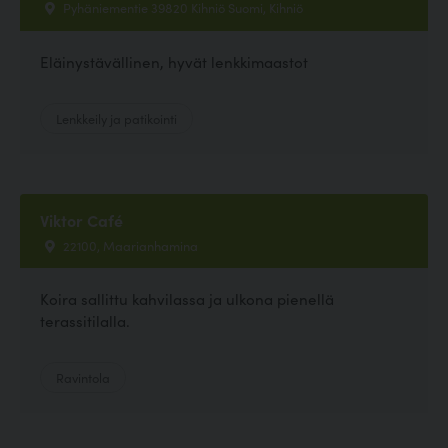
Pyhäniementie 39820 Kihniö Suomi, Kihniö
Eläinystävällinen, hyvät lenkkimaastot
Lenkkeily ja patikointi
Viktor Café
22100, Maarianhamina
Koira sallittu kahvilassa ja ulkona pienellä
terassitilalla.
Ravintola