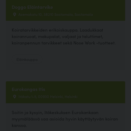
Doggo Eläintarvike
Asemakatu 10, 38210 Sastamala, Sastamala
Koiratarvikkeiden erikoiskauppa. Laadukkaat
koiranruoat, makupalat, valjaat ja taluttimet,
koiranpennun tarvikkeet sekä Nose Work -tuotteet.
Eläinkauppa
Eurokangas Itis
Itäkatu 1-5, 00930 Helsinki, Helsinki
Soitin ja kysyin, Itäkeskuksen Eurokankaan
myymäläässä saa asioida hyvin käyttäytyvän koiran
kanssa.