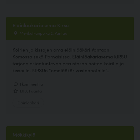
Eläinlääkäriasema Kirsu
Merikotkanpolku 2, Vantaa
Koirien ja kissojen oma eläinlääkäri Vantaan
Korsossa sekä Pornaisissa. Eläinlääkäriasema KIRSU
tarjoaa asiantuntevaa perustason hoitoa koirille ja
kissoille. KIRSUn "omalääkärivastaanotolla"...
1 kommenttia
1.00, 1 ääntä
Eläinlääkäri
Mökkikylä