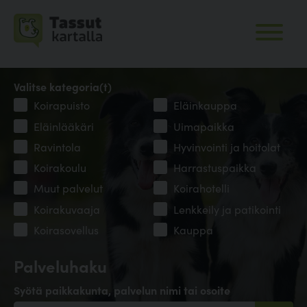
Valitse kategoria(t)
Koirapuisto
Eläinkauppa
Eläinlääkäri
Uimapaikka
Ravintola
Hyvinvointi ja hoitolat
Koirakoulu
Harrastuspaikka
Muut palvelut
Koirahotelli
Koirakuvaaja
Lenkkeily ja patikointi
Koirasovellus
Kauppa
Palveluhaku
Syötä paikkakunta, palvelun nimi tai osoite