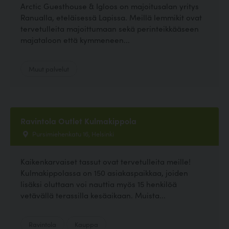
Arctic Guesthouse & Igloos on majoitusalan yritys
Ranualla, eteläisessä Lapissa. Meillä lemmikit ovat
tervetulleita majoittumaan sekä perinteikkääseen
majataloon että kymmeneen...
Muut palvelut
Ravintola Outlet Kulmakippola
Pursimiehenkatu 16, Helsinki
Kaikenkarvaiset tassut ovat tervetulleita meille!
Kulmakippolassa on 150 asiakaspaikkaa, joiden
lisäksi oluttaan voi nauttia myös 15 henkilöä
vetävällä terassilla kesäaikaan. Muista...
Ravintola
Kauppa