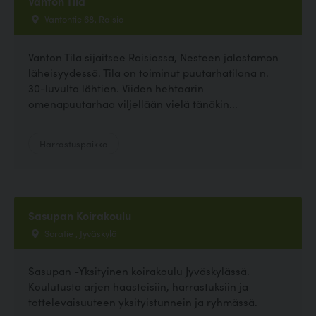
Vanton Tila
Vantontie 68, Raisio
Vanton Tila sijaitsee Raisiossa, Nesteen jalostamon
läheisyydessä. Tila on toiminut puutarhatilana n.
30-luvulta lähtien. Viiden hehtaarin
omenapuutarhaa viljellään vielä tänäkin...
Harrastuspaikka
Sasupan Koirakoulu
Soratie , Jyväskylä
Sasupan -Yksityinen koirakoulu Jyväskylässä.
Koulutusta arjen haasteisiin, harrastuksiin ja
tottelevaisuuteen yksityistunnein ja ryhmässä.