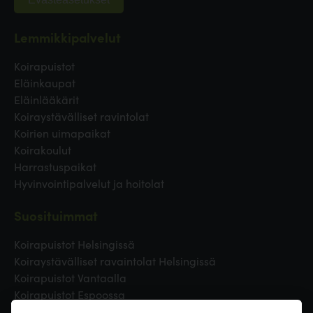
Lemmikkipalvelut
Koirapuistot
Eläinkaupat
Eläinlääkärit
Koiraystävälliset ravintolat
Koirien uimapaikat
Koirakoulut
Harrastuspaikat
Hyvinvointipalvelut ja hoitolat
Suosituimmat
Koirapuistot Helsingissä
Koiraystävälliset ravaintolat Helsingissä
Koirapuistot Vantaalla
Koirapuistot Espoossa
Koirapuistot Turussa