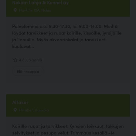
Nokian Lahja & Kennel ay
Härkitie 12A, Nokia
Palvelemme ark. 9.30-17.30, la. 9.00-14.00. Meiltä
löydät tarvikkeet ja ruoat koirille, kissoille, jyrsijöille
ja linnuille. Myös akvaariokalat ja tarvikkeet
kuuluvat...
4.83, 6 ääntä
Eläinkauppa
Alfakor
Hirsitie 1, Kouvola
Koirille ruoat ja tarvikkeet. Kynsien leikkuut, takkujen
selvitykset ja pesupalvelut. Trimmaus kesällä -14