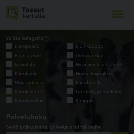
Valitse kategoria(t)
Koirapuisto
Eläinkauppa
Eläinlääkäri
Uimapaikka
Ravintola
Hyvinvointi ja hoitolat
Koirakoulu
Harrastuspaikka
Muut palvelut
Koirahotelli
Koirakuvaaja
Lenkkeily ja patikointi
Koirasovellus
Kauppa
Palveluhaku
Syötä paikkakunta, palvelun nimi tai osoite