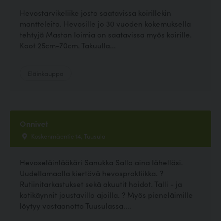
Hevostarvikeliike josta saatavissa koirillekin
mantteleita. Hevosille jo 30 vuoden kokemuksella
tehtyjä Mastan loimia on saatavissa myös koirille.
Koot 25cm-70cm. Takuulla...
Eläinkauppa
Onnivet
Koskenmäentie 14, Tuusula
Hevoseläinlääkäri Sanukka Salla aina lähelläsi.
Uudellamaalla kiertävä hevospraktiikka. ?
Rutiinitarkastukset sekä akuutit hoidot. Talli - ja
kotikäynnit joustavilla ajoilla. ? Myös pieneläimille
löytyy vastaanotto Tuusulassa....