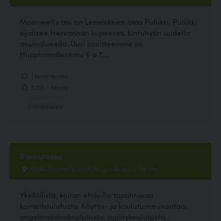
Moonwell's tmi on Lemmikkien oma Putiikki. Putiikki
sijaitsee Hervannan kupeessa, Lintuhytin uudella
asuinalueella. Uusi osoitteemme on
Huppionmäenkatu 6 a 7,...
1 kommenttia
5.00, 1 ääntä
Eläinkauppa
Riemutassu
Keski-Uusimaa ja pääkaupunkiseutu, Kerava
Yksilöllistä, koiran ehdoilla tapahtuvaa
koirankoulutusta. Käytös- ja koulutusneuvontaa,
ongelmakoirakoulutusta, agilitykoulutusta,