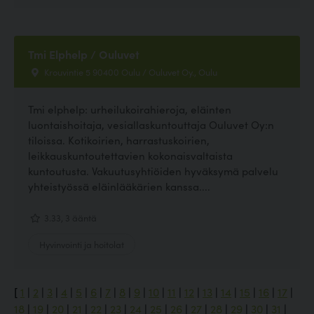
Tmi Elphelp / Ouluvet
Krouvintie 5 90400 Oulu / Ouluvet Oy., Oulu
Tmi elphelp: urheilukoirahieroja, eläinten
luontaishoitaja, vesiallaskuntouttaja Ouluvet Oy:n
tiloissa. Kotikoirien, harrastuskoirien,
leikkauskuntoutettavien kokonaisvaltaista
kuntoutusta. Vakuutusyhtiöiden hyväksymä palvelu
yhteistyössä eläinlääkärien kanssa....
3.33, 3 ääntä
Hyvinvointi ja hoitolat
[
1
|
2
|
3
|
4
|
5
|
6
|
7
|
8
|
9
|
10
|
11
|
12
|
13
|
14
|
15
|
16
|
17
|
18
|
19
|
20
|
21
|
22
|
23
|
24
|
25
|
26
|
27
|
28
|
29
|
30
|
31
|