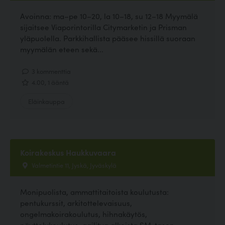
Avoinna: ma–pe 10–20, la 10–18, su 12–18 Myymälä
sijaitsee Viaporintorilla Citymarketin ja Prisman
yläpuolella. Parkkihallista pääsee hissillä suoraan
myymälän eteen sekä...
3 kommenttia
4.00, 1 ääntä
Eläinkauppa
Koirakeskus Haukkuvaara
Valmetintie 11, Jyskä, Jyväskylä
Monipuolista, ammattitaitoista koulutusta:
pentukurssit, arkitottelevaisuus,
ongelmakoirakoulutus, hihnakäytös,
näyttelykoulutus, agilitya alkeista SM-tason