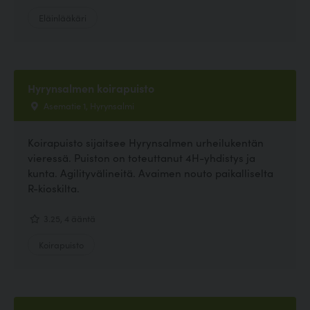
Eläinlääkäri
Hyrynsalmen koirapuisto
Asematie 1, Hyrynsalmi
Koirapuisto sijaitsee Hyrynsalmen urheilukentän
vieressä. Puiston on toteuttanut 4H-yhdistys ja
kunta. Agilityvälineitä. Avaimen nouto paikalliselta
R-kioskilta.
3.25, 4 ääntä
Koirapuisto