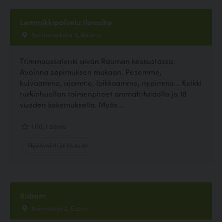
Lemmikkipalvelu Ilonaihe
Nortamonkatu 11, Rauma
Trimmaussalonki aivan Rauman keskustassa.
Avoinna sopimuksen mukaan. Pesemme,
kuivaamme, ajamme, leikkaamme, nypimme... Kaikki
turkinhuollon toimenpiteet ammattitaidolla ja 18
vuoden kokemuksella. Myös...
1.00, 1 ääntä
Hyvinvointi ja hoitolat
Ridmer
Asemakuja 2, Espoo