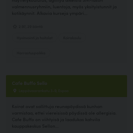
valmennusryhmiin, luentoja, myös yksityistunnit ja
kotikäynnit. Alkavia kurseja ympäri...
2.97, 29 ääntä
Hyvinvointi ja hoitolat
Koirakoulu
Harrastuspaikka
Cafe Buffo Sello
Leppävaarankatu 3-9, Espoo
Koirat ovat sallittuja reunapöydissä kunhan
varmistaa, ettei viereisissä pöydissä ole allergisia.
Cafe Buffo on viihtyisä ja laadukas kahvila
kauppakeskus Sellon...