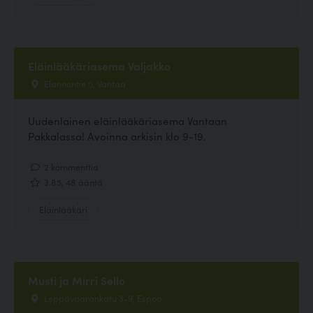
Eläinlääkäriasema Valjakko
Elannontie 5, Vantaa
Uudenlainen eläinlääkäriasema Vantaan
Pakkalassa! Avoinna arkisin klo 9-19.
2 kommenttia
3.85, 48 ääntä
Eläinlääkäri
Musti ja Mirri Sello
Leppävaarankatu 3-9, Espoo