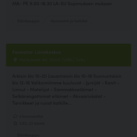
MA- PE 9.00-18.30 LA-SU Sopimuksen mukaan
Eläinkauppa
Hyvinvointi ja hoitolat
Faunatar Länsikeskus
Markulantie 150, 20320 TURKU, Turku
Arkisin klo 10-20 Lauantaisin klo 10-18 Sunnuntaisin
klo 12-16 Valikoimiimme kuuluvat - Jyrsijät - Kanit -
Linnut - Matelijat - Sammakkoeläimet -
Selkärangattomat eläimet - Akvaariokalat -
Tarvikkeet ja ruoat kaikille...
4 kommenttia
3.83, 23 ääntä
Eläinkauppa