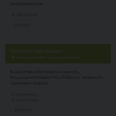
pentukursseja jne.
2.64, 36 ääntä
Koirakoulu
Eläinlääkäri Päivi Pulkkinen
Mutkapolku 6, 56100 Ruokolahti, Ruokolahti
Ruokolahden eläinlääkärivastaanotto.
Kaupungineläinlääkäri Päivi Pulkkinen. Vastaanotto
sopimuksen mukaan.
3 kommenttia
3.43, 151 ääntä
Eläinlääkäri