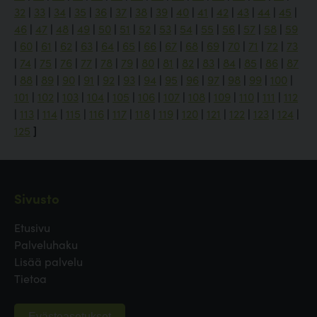
32
|
33
|
34
|
35
|
36
|
37
|
38
|
39
|
40
|
41
|
42
|
43
|
44
|
45
|
46
|
47
|
48
|
49
|
50
|
51
|
52
|
53
|
54
|
55
|
56
|
57
|
58
|
59
|
60
|
61
|
62
|
63
|
64
|
65
|
66
|
67
|
68
|
69
|
70
|
71
|
72
|
73
|
74
|
75
|
76
|
77
|
78
|
79
|
80
|
81
|
82
|
83
|
84
|
85
|
86
|
87
|
88
|
89
|
90
|
91
|
92
|
93
|
94
|
95
|
96
|
97
|
98
|
99
|
100
|
101
|
102
|
103
|
104
|
105
|
106
|
107
|
108
|
109
|
110
|
111
|
112
|
113
|
114
|
115
|
116
|
117
|
118
|
119
|
120
|
121
|
122
|
123
|
124
|
125
]
Sivusto
Etusivu
Palveluhaku
Lisää palvelu
Tietoa
Evästeasetukset