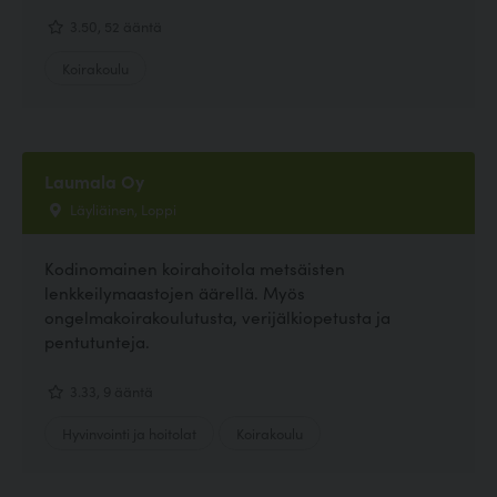
3.50, 52 ääntä
Koirakoulu
Laumala Oy
Läyliäinen, Loppi
Kodinomainen koirahoitola metsäisten
lenkkeilymaastojen äärellä. Myös
ongelmakoirakoulutusta, verijälkiopetusta ja
pentutunteja.
3.33, 9 ääntä
Hyvinvointi ja hoitolat
Koirakoulu