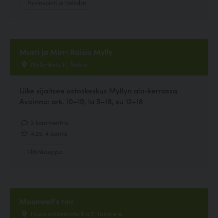
Hyvinvointi ja hoitolat
Musti ja Mirri Raisio Mylly
Myllynkatu 17, Raisio
Liike sijaitsee ostoskeskus Myllyn ala-kerrassa.
Avoinna: ark. 10–19, la 9–18, su 12–18
2 kommenttia
4.25, 4 ääntä
Eläinkauppa
Moonwell's tmi
Huppiomäenkatu 6 a 7, Tampere