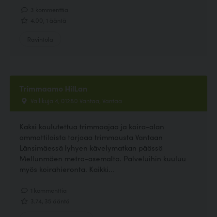
3 kommenttia
4.00, 1 ääntä
Ravintola
Trimmaamo HilLan
Vallikuja 4, 01280 Vantaa, Vantaa
Kaksi koulutettua trimmaajaa ja koira-alan
ammattilaista tarjoaa trimmausta Vantaan
Länsimäessä lyhyen kävelymatkan päässä
Mellunmäen metro-asemalta. Palveluihin kuuluu
myös koirahieronta. Kaikki...
1 kommenttia
3.74, 35 ääntä