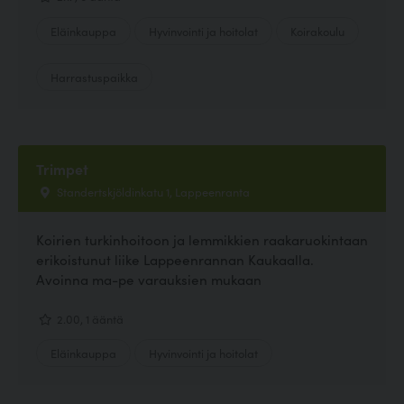
Eläinkauppa
Hyvinvointi ja hoitolat
Koirakoulu
Harrastuspaikka
Trimpet
Standertskjöldinkatu 1, Lappeenranta
Koirien turkinhoitoon ja lemmikkien raakaruokintaan
erikoistunut liike Lappeenrannan Kaukaalla.
Avoinna ma-pe varauksien mukaan
2.00, 1 ääntä
Eläinkauppa
Hyvinvointi ja hoitolat