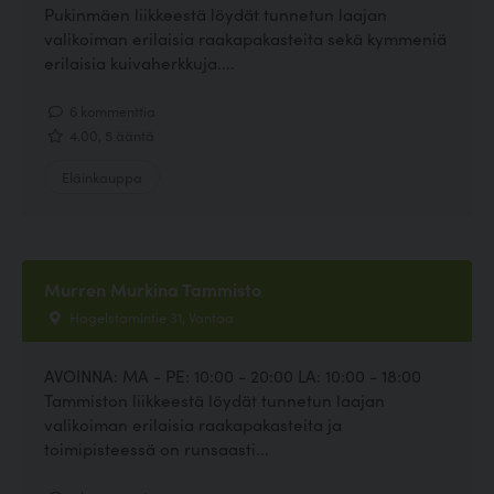
Pukinmäen liikkeestä löydät tunnetun laajan
valikoiman erilaisia raakapakasteita sekä kymmeniä
erilaisia kuivaherkkuja....
6 kommenttia
4.00, 5 ääntä
Eläinkauppa
Murren Murkina Tammisto
Hagelstamintie 31, Vantaa
AVOINNA: MA - PE: 10:00 - 20:00 LA: 10:00 - 18:00
Tammiston liikkeestä löydät tunnetun laajan
valikoiman erilaisia raakapakasteita ja
toimipisteessä on runsaasti...