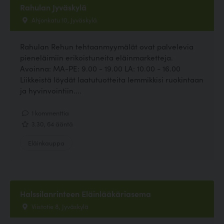
Rahulan Jyväskylä
Ahjonkatu 10, Jyväskylä
Rahulan Rehun tehtaanmyymälät ovat palvelevia
pieneläimiin erikoistuneita eläinmarketteja.
Avoinna: MA-PE: 9.00 - 19.00 LA: 10.00 - 16.00
Liikkeistä löydät laatutuotteita lemmikkisi ruokintaan
ja hyvinvointiin....
1 kommenttia
3.30, 64 ääntä
Eläinkauppa
Halssilanrinteen Eläinlääkäriasema
Viistotie 8, Jyväskylä