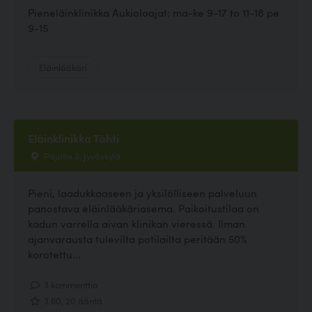
Pieneläinklinikka Aukioloajat: ma-ke 9-17 to 11-18 pe
9-15
Eläinlääkäri
Eläinklinikka Tähti
Pajatie 3, Jyväskylä
Pieni, laadukkaaseen ja yksilölliseen palveluun
panostava eläinlääkäriasema. Paikoitustilaa on
kadun varrella aivan klinikan vieressä. Ilman
ajanvarausta tulevilta potilailta peritään 50%
korotettu...
3 kommenttia
3.60, 20 ääntä