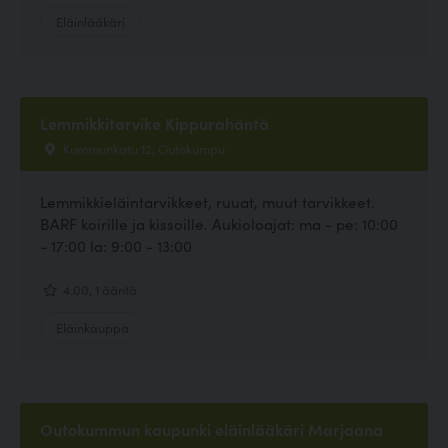
Eläinlääkäri
Lemmikkitarvike Kippurahäntä
Kummunkatu 12, Outokumpu
Lemmikkieläintarvikkeet, ruuat, muut tarvikkeet.
BARF koirille ja kissoille. Aukioloajat: ma - pe: 10:00
- 17:00 la: 9:00 - 13:00
4.00, 1 ääntä
Eläinkauppa
Outokummun kaupunki eläinlääkäri Marjaana