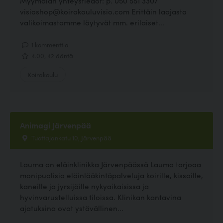
Myymälän yhteystiedot: p. 050 551 3307
visioshop@koirakouluvisio.com Erittäin laajasta
valikoimastamme löytyvät mm. erilaiset...
1 kommenttia
4.00, 42 ääntä
Koirakoulu
Animagi Järvenpää
Tuottajankatu 10, Järvenpää
Lauma on eläinklinikka Järvenpäässä Lauma tarjoaa
monipuolisia eläinlääkintäpalveluja koirille, kissoille,
kaneille ja jyrsijöille nykyaikaisissa ja
hyvinvarustelluissa tiloissa. Klinikan kantavina
ajatuksina ovat ystävällinen...