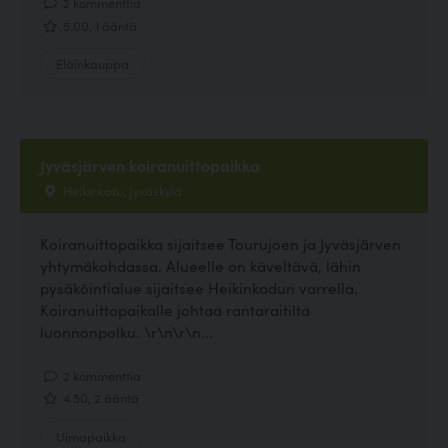
2 kommenttia
5.00, 1 ääntä
Eläinkauppa
Jyväsjärven koiranuittopaikka
Heikinkatu, Jyväskylä
Koiranuittopaikka sijaitsee Tourujoen ja Jyväsjärven
yhtymäkohdassa. Alueelle on käveltävä, lähin
pysäköintialue sijaitsee Heikinkadun varrella.
Koiranuittopaikalle johtaa rantaraitilta
luonnonpolku. \r\n\r\n...
2 kommenttia
4.50, 2 ääntä
Uimapaikka