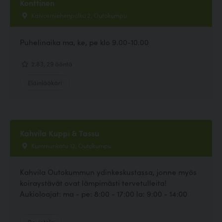
Konttinen
Kaivosmiehenpolku 2, Outokumpu
Puhelinaika ma, ke, pe klo 9.00-10.00
2.83, 29 ääntä
Eläinlääkäri
Kahvila Kuppi & Tassu
Kummunkatu 12, Outokumpu
Kahvila Outokummun ydinkeskustassa, jonne myös
koiraystävät ovat lämpimästi tervetulleita!
Aukioloajat: ma - pe: 8:00 - 17:00 la: 9:00 - 14:00
Ravintola