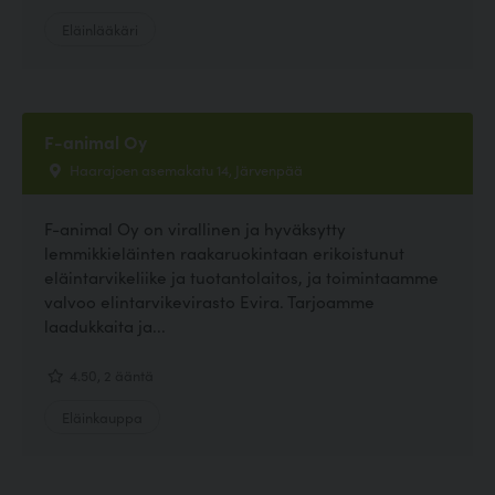
Eläinlääkäri
F-animal Oy
Haarajoen asemakatu 14, Järvenpää
F-animal Oy on virallinen ja hyväksytty
lemmikkieläinten raakaruokintaan erikoistunut
eläintarvikeliike ja tuotantolaitos, ja toimintaamme
valvoo elintarvikevirasto Evira. Tarjoamme
laadukkaita ja...
4.50, 2 ääntä
Eläinkauppa