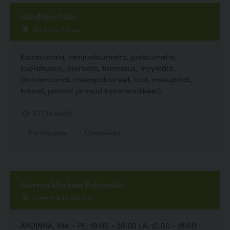
HundSpa Oulu
Sienikuja 9, Oulu
Koirauimala, vesijuoksumatto, juoksumatto,
suolahuone, hieronta, trimmaus, myymälä
(kuivamuonat, raakapakasteet, luut, makupalat,
hihnat, pannat ja muut koiratarvikkeet).
2.71, 14 ääntä
Eläinkauppa
Uimapaikka
Murren Murkina Pukinmäki
Säterintie 16, Helsinki
AVOINNA: MA - PE: 10:00 - 20:00 LA: 10:00 - 18:00