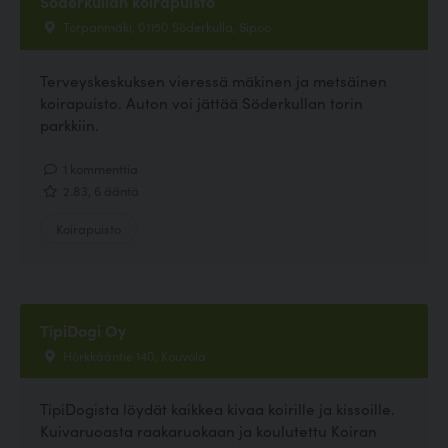
Söderkullan koirapuisto
Torpanmäki, 01150 Söderkulla, Sipoo
Terveyskeskuksen vieressä mäkinen ja metsäinen
koirapuisto. Auton voi jättää Söderkullan torin
parkkiin.
1 kommenttia
2.83, 6 ääntä
Koirapuisto
TipiDogi Oy
Hörkkääntie 140, Kouvola
TipiDogista löydät kaikkea kivaa koirille ja kissoille.
Kuivaruoasta raakaruokaan ja koulutettu Koiran