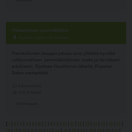
Pirkanmaan Lemmikkitalo
Pispalan valtatie 47, Tampere
Pienikokoinen kauppa jaksaa aina yllättää hyvällä
valikoimallaan. Lemmikkieläinten ruoka ja tarvikkeet
edullisesti. Sijaitsee Haulitornin lähellä, Pispalan
Salea vastapäätä.
4 kommenttia
4.31, 13 ääntä
Eläinkauppa
[
1
|
2
|
3
|
4
|
5
|
6
|
7
|
8
|
9
|
10
|
11
|
12
|
13
|
14
|
15
|
16
|
17
|
18
|
19
|
20
|
21
|
22
|
23
|
24
|
25
|
26
|
27
|
28
|
29
|
30
|
31
|