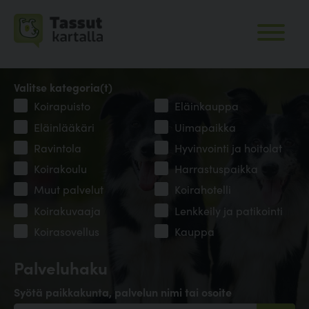
Valitse kategoria(t)
Koirapuisto
Eläinkauppa
Eläinlääkäri
Uimapaikka
Ravintola
Hyvinvointi ja hoitolat
Koirakoulu
Harrastuspaikka
Muut palvelut
Koirahotelli
Koirakuvaaja
Lenkkeily ja patikointi
Koirasovellus
Kauppa
Palveluhaku
Syötä paikkakunta, palvelun nimi tai osoite