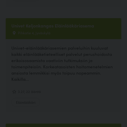
Univet Keljonkangas Eläinlääkäriasema
Pihkatie 4, Jyväskylä
Univet-eläinlääkäriasemien palveluihin kuuluvat
kaikki eläinlääketieteelliset palvelut perushoidosta
erikoisosaamista vaativiin tutkimuksiin ja
toimenpiteisiin. Korkeatasoisten hoitomenetelmien
ansiosta lemmikkisi myös toipuu nopeammin.
Kaikilla...
3.27, 22 ääntä
Eläinlääkäri