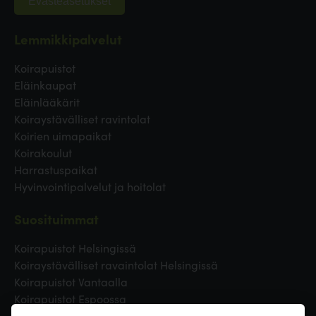
Evästeasetukset
Lemmikkipalvelut
Koirapuistot
Eläinkaupat
Eläinlääkärit
Koiraystävälliset ravintolat
Koirien uimapaikat
Koirakoulut
Harrastuspaikat
Hyvinvointipalvelut ja hoitolat
Suosituimmat
Koirapuistot Helsingissä
Koiraystävälliset ravaintolat Helsingissä
Koirapuistot Vantaalla
Koirapuistot Espoossa
Koirapuistot Turussa