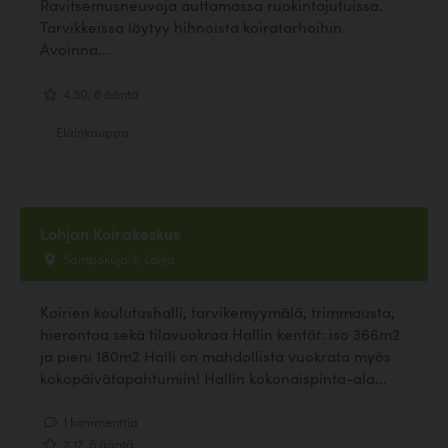
Ravitsemusneuvoja auttamassa ruokintajutuissa.
Tarvikkeissa löytyy hihnoista koiratarhoihin.
Avoinna...
4.50, 6 ääntä
Eläinkauppa
Lohjan Koirakeskus
Sampokuja 3, Lohja
Koirien koulutushalli, tarvikemyymälä, trimmausta,
hierontaa sekä tilavuokraa Hallin kentät: iso 366m2
ja pieni 180m2 Halli on mahdollista vuokrata myös
kokopäivätapahtumiin! Hallin kokonaispinta-ala...
1 kommenttia
2.17, 6 ääntä