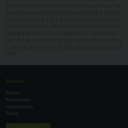
32
|
33
|
34
|
35
|
36
|
37
|
38
|
39
|
40
|
41
|
42
|
43
|
44
|
45
|
46
|
47
|
48
|
49
|
50
|
51
|
52
|
53
|
54
|
55
|
56
|
57
|
58
|
59
|
60
|
61
|
62
|
63
|
64
|
65
|
66
|
67
|
68
|
69
|
70
|
71
|
72
|
73
|
74
|
75
|
76
|
77
|
78
|
79
|
80
|
81
|
82
|
83
|
84
|
85
|
86
|
87
|
88
|
89
|
90
|
91
|
92
|
93
|
94
|
95
|
96
|
97
|
98
|
99
|
100
|
101
|
102
|
103
|
104
|
105
|
106
|
107
|
108
|
109
|
110
|
111
|
112
|
113
|
114
|
115
|
116
|
117
|
118
|
119
|
120
|
121
|
122
|
123
|
124
|
125
]
Sivusto
Etusivu
Palveluhaku
Lisää palvelu
Tietoa