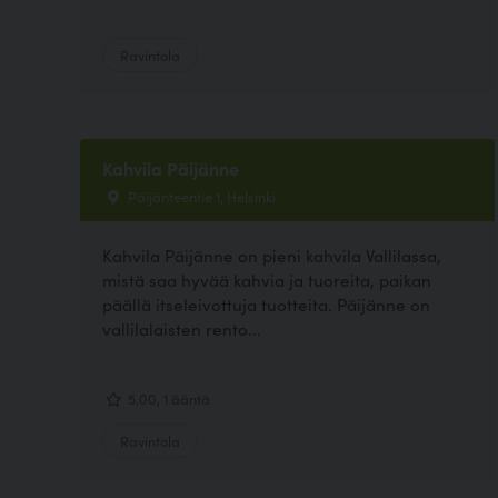
Ravintola
Kahvila Päijänne
Päijänteentie 1, Helsinki
Kahvila Päijänne on pieni kahvila Vallilassa,
mistä saa hyvää kahvia ja tuoreita, paikan
päällä itseleivottuja tuotteita. Päijänne on
vallilalaisten rento...
5.00, 1 ääntä
Ravintola