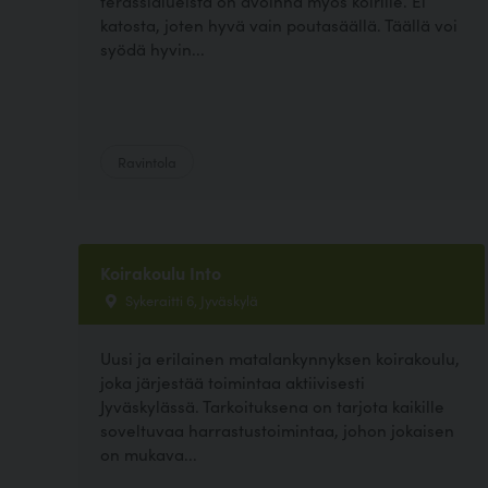
terassialueista on avoinna myös koirille. Ei
katosta, joten hyvä vain poutasäällä. Täällä voi
syödä hyvin...
Ravintola
Koirakoulu Into
Sykeraitti 6, Jyväskylä
Uusi ja erilainen matalankynnyksen koirakoulu,
joka järjestää toimintaa aktiivisesti
Jyväskylässä. Tarkoituksena on tarjota kaikille
soveltuvaa harrastustoimintaa, johon jokaisen
on mukava...