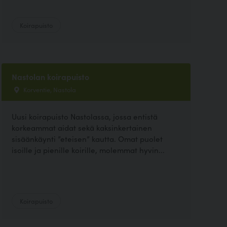
Koirapuisto
Nastolan koirapuisto
Korventie, Nastola
Uusi koirapuisto Nastolassa, jossa entistä
korkeammat aidat sekä kaksinkertainen
sisäänkäynti ”eteisen” kautta. Omat puolet
isoille ja pienille koirille, molemmat hyvin...
Koirapuisto