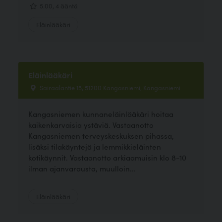
5.00, 4 ääntä
Eläinlääkäri
Eläinlääkäri
Sairaalantie 15, 51200 Kangasniemi, Kangasniemi
Kangasniemen kunnaneläinlääkäri hoitaa
kaikenkarvaisia ystäviä. Vastaanotto
Kangasniemen terveyskeskuksen pihassa,
lisäksi tilakäyntejä ja lemmikkieläinten
kotikäynnit. Vastaanotto arkiaamuisin klo 8-10
ilman ajanvarausta, muulloin...
Eläinlääkäri