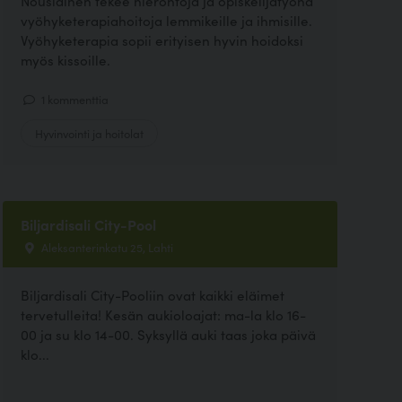
Nousiainen tekee hierontoja ja opiskelijatyönä
vyöhyketerapiahoitoja lemmikeille ja ihmisille.
Vyöhyketerapia sopii erityisen hyvin hoidoksi
myös kissoille.
1 kommenttia
Hyvinvointi ja hoitolat
Biljardisali City-Pool
Aleksanterinkatu 25, Lahti
Biljardisali City-Pooliin ovat kaikki eläimet
tervetulleita! Kesän aukioloajat: ma-la klo 16-
00 ja su klo 14-00. Syksyllä auki taas joka päivä
klo...