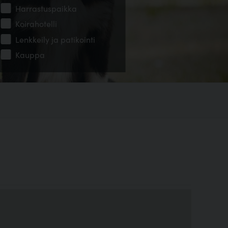
Harrastuspaikka
Koirahotelli
Lenkkeily ja patikointi
Kauppa