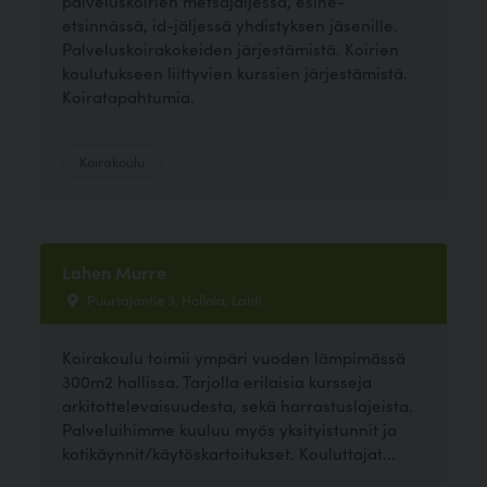
palveluskoirien metsäjäljessä, esine-
etsinnässä, id-jäljessä yhdistyksen jäsenille.
Palveluskoirakokeiden järjestämistä. Koirien
koulutukseen liittyvien kurssien järjestämistä.
Koiratapahtumia.
Koirakoulu
Lahen Murre
Puurtajantie 3, Hollola, Lahti
Koirakoulu toimii ympäri vuoden lämpimässä
300m2 hallissa. Tarjolla erilaisia kursseja
arkitottelevaisuudesta, sekä harrastuslajeista.
Palveluihimme kuuluu myös yksityistunnit ja
kotikäynnit/käytöskartoitukset. Kouluttajat...