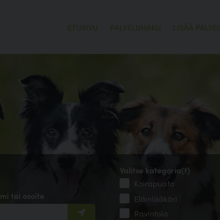
ETUSIVU
PALVELUHAKU
LISÄÄ PALVE
Valitse kategoria(t)
Koirapuisto
mi tai osoite
Eläinlääkäri
Ravintola