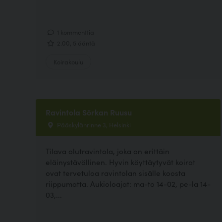
1 kommenttia
2.00, 5 ääntä
Koirakoulu
Ravintola Sörkan Ruusu
Pääskylänrinne 3, Helsinki
Tilava olutravintola, joka on erittäin
eläinystävällinen. Hyvin käyttäytyvät koirat
ovat tervetuloa ravintolan sisälle koosta
riippumatta. Aukioloajat: ma-to 14-02, pe-la 14-
03,...