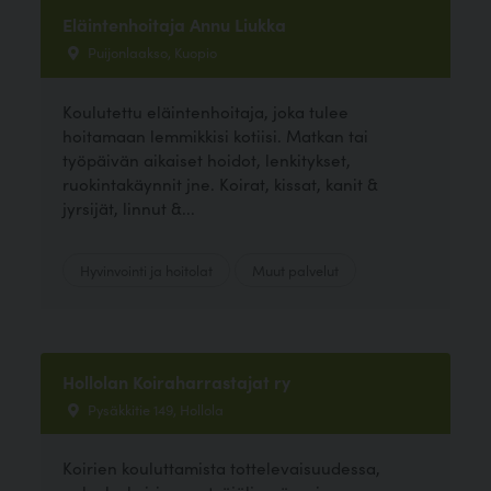
Eläintenhoitaja Annu Liukka
Puijonlaakso, Kuopio
Koulutettu eläintenhoitaja, joka tulee
hoitamaan lemmikkisi kotiisi. Matkan tai
työpäivän aikaiset hoidot, lenkitykset,
ruokintakäynnit jne. Koirat, kissat, kanit &
jyrsijät, linnut &...
Hyvinvointi ja hoitolat
Muut palvelut
Hollolan Koiraharrastajat ry
Pysäkkitie 149, Hollola
Koirien kouluttamista tottelevaisuudessa,