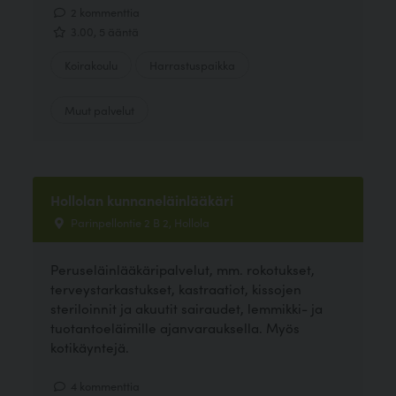
2 kommenttia
3.00, 5 ääntä
Koirakoulu
Harrastuspaikka
Muut palvelut
Hollolan kunnaneläinlääkäri
Parinpellontie 2 B 2, Hollola
Peruseläinlääkäripalvelut, mm. rokotukset,
terveystarkastukset, kastraatiot, kissojen
steriloinnit ja akuutit sairaudet, lemmikki- ja
tuotantoeläimille ajanvarauksella. Myös
kotikäyntejä.
4 kommenttia