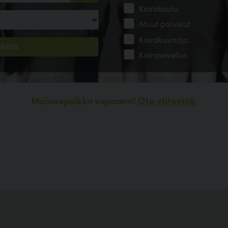
Koirakoulu
Muut palvelut
Koirakuvaaja
Koirasovellus
Mainospaikka vapaana!
Ota yhteyttä.