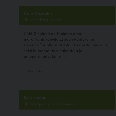
Cafe Otsolahti
Sateenkaari 9, Espoo
Café Otsolahti on Tapiolan oma
merenrantakahvila Espoon Rantaraitin
varrella. Tarjolla suolaisia ja makeita herkkuja,
sekä lounaskeittoa, salaatteja ja
uuniperunoita. Koirat...
Ravintola
Koskikeskus
Hatanpään valtatie 1, Tampere