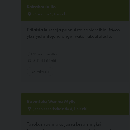
Koirakoulu Ilo
Osmontie 5, Helsinki
Erilaisia kursseja pennuista senioreihin. Myös
yksityistunteja ja ongelmakoirakoulutusta.
14 kommenttia
3.41, 44 ääntä
Koirakoulu
Ravintola Wanha Mylly
johan sederholmin tie 8, Helsinki
Tasokas ravintola, jossa kesäisin yksi