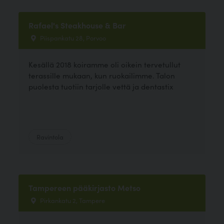
Rafael's Steakhouse & Bar
Piispankatu 28, Porvoo
Kesällä 2018 koiramme oli oikein tervetullut
terassille mukaan, kun ruokailimme. Talon
puolesta tuotiin tarjolle vettä ja dentastix
Ravintola
Tampereen pääkirjasto Metso
Pirkankatu 2, Tampere