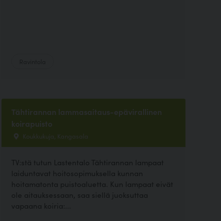
Ravintola
Tähtirannan lammasaitaus-epävirallinen
koirapuisto
Koukkukuja, Kangasala
TV:stä tutun Lastentalo Tähtirannan lampaat
laiduntavat hoitosopimuksella kunnan
hoitamatonta puistoaluetta. Kun lampaat eivät
ole aitauksessaan, saa siellä juoksuttaa
vapaana koiria:...