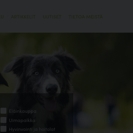
LU
ARTIKKELIT
UUTISET
TIETOA MEISTÄ
Eläinkauppa
Uimapaikka
Hyvinvointi ja hoitolat