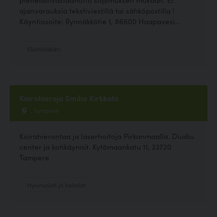
ajanvarauksia tekstiviestillä tai sähköpostilla !
Käyntiosoite: Rynnäkkötie 1, 86600 Haapavesi...
Eläinlääkäri
Koirahieroja Emilia Kirkkala
, Tampere
Koirahierontaa ja laserhoitoja Pirkanmaalla. Diudiu
center ja kotikäynnit. Kytömaankatu 11, 33720
Tampere
Hyvinvointi ja hoitolat