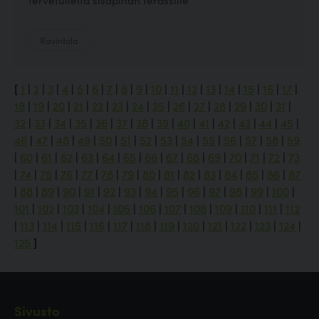
Ravintola
[
1
|
2
|
3
|
4
|
5
|
6
|
7
|
8
|
9
|
10
|
11
|
12
|
13
|
14
|
15
|
16
|
17
|
18
|
19
|
20
|
21
|
22
|
23
|
24
|
25
|
26
|
27
|
28
|
29
|
30
|
31
|
32
|
33
|
34
|
35
|
36
|
37
|
38
|
39
|
40
|
41
|
42
|
43
|
44
|
45
|
46
|
47
|
48
|
49
|
50
|
51
|
52
|
53
|
54
|
55
|
56
|
57
|
58
|
59
|
60
|
61
|
62
|
63
|
64
|
65
|
66
|
67
|
68
|
69
|
70
|
71
|
72
|
73
|
74
|
75
|
76
|
77
|
78
|
79
|
80
|
81
|
82
|
83
|
84
|
85
|
86
|
87
|
88
|
89
|
90
|
91
|
92
|
93
|
94
|
95
|
96
|
97
|
98
|
99
|
100
|
101
|
102
|
103
|
104
|
105
|
106
|
107
|
108
|
109
|
110
|
111
|
112
|
113
|
114
|
115
|
116
|
117
|
118
|
119
|
120
|
121
|
122
|
123
|
124
|
125
]
Sivusto