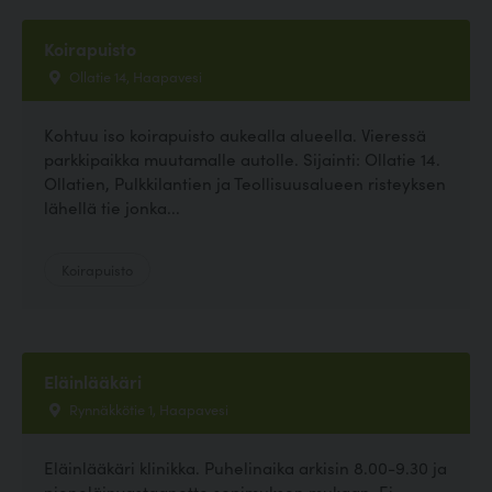
Koirapuisto
Ollatie 14, Haapavesi
Kohtuu iso koirapuisto aukealla alueella. Vieressä
parkkipaikka muutamalle autolle. Sijainti: Ollatie 14.
Ollatien, Pulkkilantien ja Teollisuusalueen risteyksen
lähellä tie jonka...
Koirapuisto
Eläinlääkäri
Rynnäkkötie 1, Haapavesi
Eläinlääkäri klinikka. Puhelinaika arkisin 8.00-9.30 ja
pieneläinvastaanotto sopimuksen mukaan. Ei