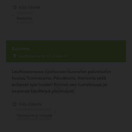
5.00, 1 ääntä
Ravintola
Kuonola
Lauttasaarentie 50 , Helsinki
Lauttasaaressa sijaitsevan kuonolan palveluihin
kuuluu Trimmaamo, Päivähoito, hieronta sekä
erilaiset spa hoidot! Koirasi saa luotettavaa ja
osaavaa käsittelyä yksilöidysti
5.00, 4 ääntä
Hyvinvointi ja hoitolat