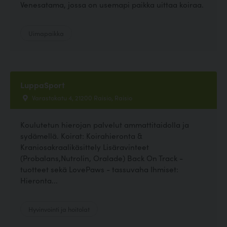
Venesatama, jossa on usemapi paikka uittaa koiraa.
Uimapaikka
LuppaSport
Varastokatu 4, 21200 Raisio, Raisio
Koulutetun hierojan palvelut ammattitaidolla ja
sydämellä. Koirat: Koirahieronta &
Kraniosakraalikäsittely Lisäravinteet
(Probalans,Nutrolin, Oralade) Back On Track -
tuotteet sekä LovePaws - tassuvaha Ihmiset:
Hieronta...
Hyvinvointi ja hoitolat