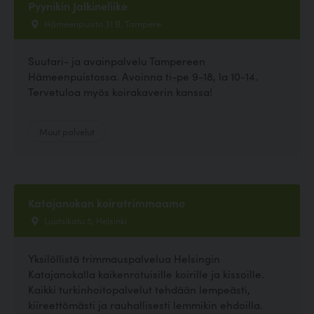
Pyynikin Jalkineliike
Hämeenpuisto 31 B, Tampere
Suutari- ja avainpalvelu Tampereen
Hämeenpuistossa. Avoinna ti-pe 9-18, la 10-14.
Tervetuloa myös koirakaverin kanssa!
Muut palvelut
Katajanokan koiratrimmaamo
Luotsikatu 5, Helsinki
Yksilöllistä trimmauspalvelua Helsingin
Katajanokalla kaikenrotuisille koirille ja kissoille.
Kaikki turkinhoitopalvelut tehdään lempeästi,
kiireettömästi ja rauhallisesti lemmikin ehdoilla.