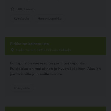
3.00, 2 ääntä
Koirakoulu
Harrastuspaikka
Pirkkalan koirapuisto
Kurikantie 107, 33950 Pirkkala, Pirkkala
Koirapuiston vieressä on pieni parkkipaikka.
Puistoalue on metsäinen ja hyvän kokoinen. Alue on
jaettu isoille ja pienille koirille.
Koirapuisto