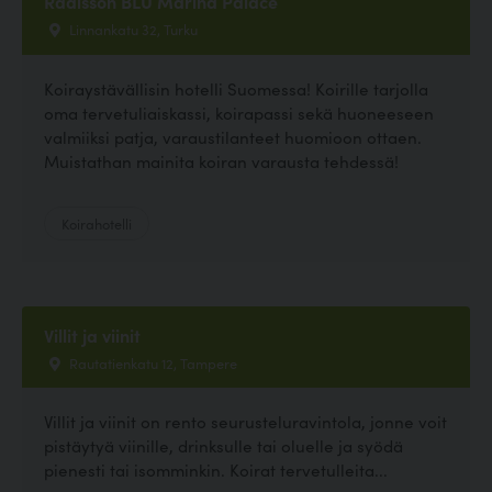
Radisson BLU Marina Palace
Linnankatu 32, Turku
Koiraystävällisin hotelli Suomessa! Koirille tarjolla
oma tervetuliaiskassi, koirapassi sekä huoneeseen
valmiiksi patja, varaustilanteet huomioon ottaen.
Muistathan mainita koiran varausta tehdessä!
Koirahotelli
Villit ja viinit
Rautatienkatu 12, Tampere
Villit ja viinit on rento seurusteluravintola, jonne voit
pistäytyä viinille, drinksulle tai oluelle ja syödä
pienesti tai isomminkin. Koirat tervetulleita...