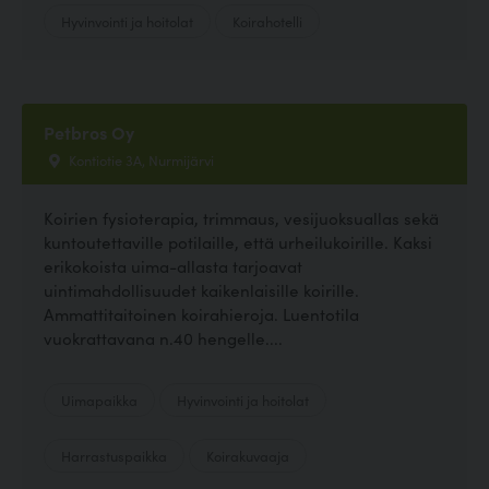
Hyvinvointi ja hoitolat
Koirahotelli
Petbros Oy
Kontiotie 3A, Nurmijärvi
Koirien fysioterapia, trimmaus, vesijuoksuallas sekä
kuntoutettaville potilaille, että urheilukoirille. Kaksi
erikokoista uima-allasta tarjoavat
uintimahdollisuudet kaikenlaisille koirille.
Ammattitaitoinen koirahieroja. Luentotila
vuokrattavana n.40 hengelle....
Uimapaikka
Hyvinvointi ja hoitolat
Harrastuspaikka
Koirakuvaaja