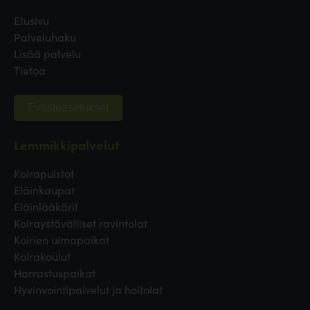
Etusivu
Palveluhaku
Lisää palvelu
Tietoa
Evästeasetukset
Lemmikkipalvelut
Koirapuistot
Eläinkaupat
Eläinlääkärit
Koiraystävälliset ravintolat
Koirien uimapaikat
Koirakoulut
Harrastuspaikat
Hyvinvointipalvelut ja hoitolat