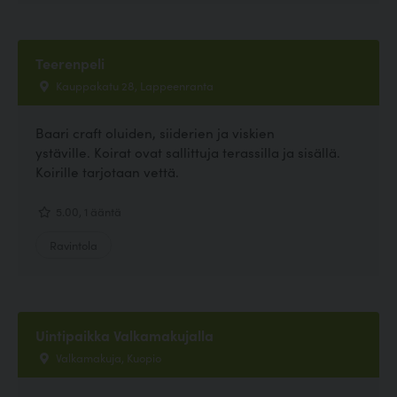
Teerenpeli
Kauppakatu 28, Lappeenranta
Baari craft oluiden, siiderien ja viskien
ystäville. Koirat ovat sallittuja terassilla ja sisällä.
Koirille tarjotaan vettä.
5.00, 1 ääntä
Ravintola
Uintipaikka Valkamakujalla
Valkamakuja, Kuopio