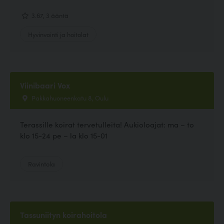
3.67, 3 ääntä
Hyvinvointi ja hoitolat
Viinibaari Vox
Pakkahuoneenkatu 8, Oulu
Terassille koirat tervetulleita! Aukioloajat: ma – to
klo 15-24 pe – la klo 15-01
Ravintola
Tassuniityn koirahoitola