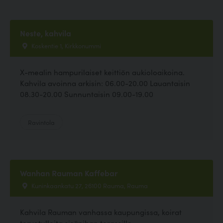
Neste, kahvila
Koskentie 1, Kirkkonummi
X-mealin hampurilaiset keittiön aukioloaikoina.
Kahvila avoinna arkisin: 06.00-20.00 Lauantaisin
08.30-20.00 Sunnuntaisin 09.00-19.00
Ravintola
Wanhan Rauman Kaffebar
Kuninkaankatu 27, 26100 Rauma, Rauma
Kahvila Rauman vanhassa kaupungissa, koirat
tervetulleita sisäpihan terassille