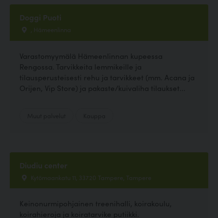
Doggi Puoti
, Hämeenlinna
Varastomyymälä Hämeenlinnan kupeessa
Rengossa. Tarvikkeita lemmikeille ja
tilausperusteisesti rehu ja tarvikkeet (mm. Acana ja
Orijen, Vip Store) ja pakaste/kuivaliha tilaukset...
Muut palvelut
Kauppa
Diudiu center
Kytömaankatu 11, 33720 Tampere, Tampere
Keinonurmipohjainen treenihalli, koirakoulu,
koirahieroja ja koiratarvike putiikki.