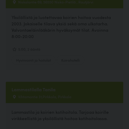
Niskalantie 69, 56550 Niska-Pietilä , Rautjärvi
Yksilöllistä ja luotettavaa koirien hoitoa vuodesta
2003. Jokaiselle tilava yksiö sekä oma ulkotarha.
Valvontaeläinlääkärin hyväksymät tilat. Avoinna
8:00-20:00
5.00, 2 ääntä
Hyvinvointi ja hoitolat
Koirahotelli
Lammastilalla Tanila
Vihtamontie 31,Pirkkala, Pirkkala
Lammastila ja koirien kotihoitola. Tarjoaa koirille
virikkeellistä ja yksilöllistä hoitoa kotihoitolassa.