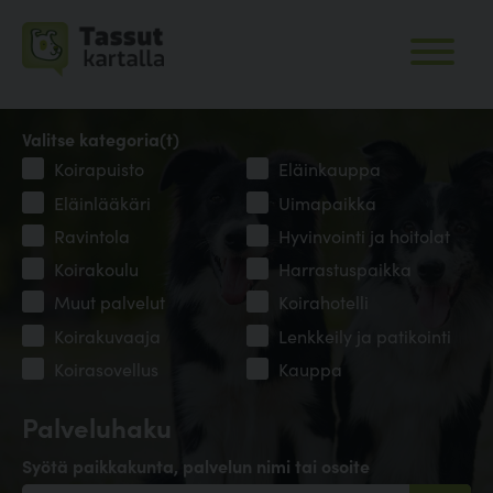
Valitse kategoria(t)
Koirapuisto
Eläinkauppa
Eläinlääkäri
Uimapaikka
Ravintola
Hyvinvointi ja hoitolat
Koirakoulu
Harrastuspaikka
Muut palvelut
Koirahotelli
Koirakuvaaja
Lenkkeily ja patikointi
Koirasovellus
Kauppa
Palveluhaku
Syötä paikkakunta, palvelun nimi tai osoite