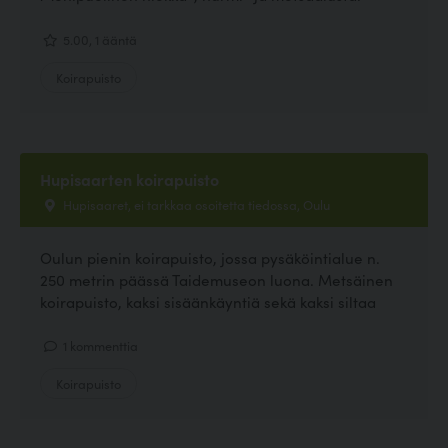
5.00, 1 ääntä
Koirapuisto
Hupisaarten koirapuisto
Hupisaaret, ei tarkkaa osoitetta tiedossa, Oulu
Oulun pienin koirapuisto, jossa pysäköintialue n.
250 metrin päässä Taidemuseon luona. Metsäinen
koirapuisto, kaksi sisäänkäyntiä sekä kaksi siltaa
1 kommenttia
Koirapuisto