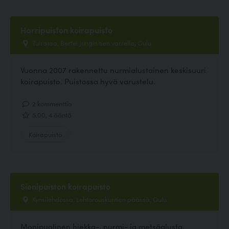
Harripuiston koirapuisto
Tuirassa, Bertel Jungin tien varrella, Oulu
Vuonna 2007 rakennettu nurmialustainen keskisuuri
koirapuisto. Puistossa hyvä varustelu.
2 kommenttia
5.00, 4 ääntä
Koirapuisto
Sienipuiston koirapuisto
Kynsilehdossa, Lehtorouskuntien päässä, Oulu
Monipuolinen hiekka-, nurmi- ja metsäalusta.