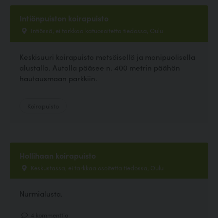
Intiönpuiston koirapuisto
Intiössä, ei tarkkaa katuosoitetta tiedossa, Oulu
Keskisuuri koirapuisto metsäisellä ja monipuolisella
alustalla. Autolla pääsee n. 400 metrin päähän
hautausmaan parkkiin.
Koirapuisto
Hollihaan koirapuisto
Keskustassa, ei tarkkaa osoitetta tiedossa, Oulu
Nurmialusta.
4 kommenttia