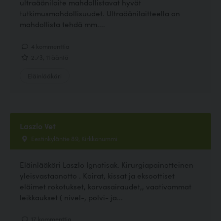
ultraäänilaite mahdollistavat hyvät
tutkimusmahdollisuudet. Ultraäänilaitteella on
mahdollista tehdä mm....
4 kommenttia
2.73, 11 ääntä
Eläinlääkäri
Laszlo Vet
Eestinkyläntie 89, Kirkkonummi
Eläinlääkäri Laszlo Ignatisak. Kirurgiapainotteinen
yleisvastaanotto . Koirat, kissat ja eksoottiset
eläimet rokotukset, korvasairaudet,, vaativammat
leikkaukset ( nivel-, polvi- ja...
17 kommenttia