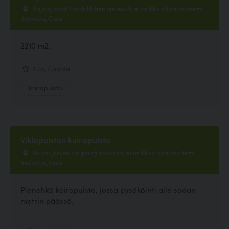
Rajakylässä Hanhikkitien vieressä, ei tarkkaa katuosoitetta
tiedossa, Oulu
2210 m2.
2.57, 7 ääntä
Koirapuisto
Viklapuiston koirapuisto
Kuivasjärven kaupunginosassa, ei tarkkaa katuosoitetta
tiedossa, Oulu
Pienehkö koirapuisto, jossa pysäköinti alle sadan
metrin päässä.