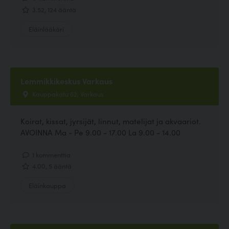
3.52, 124 ääntä
Eläinlääkäri
Lemmikkikeskus Varkaus
Kauppakatu 62, Varkaus
Koirat, kissat, jyrsijät, linnut, matelijat ja akvaariot.
AVOINNA Ma - Pe 9.00 - 17.00 La 9.00 - 14.00
1 kommenttia
4.00, 5 ääntä
Eläinkauppa