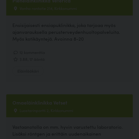
Pieneläinklinikka Veterica
Vanha rantatie 214, Kirkkonummi
Ensisijaisesti ensiapuklinikka, joka tarjoaa myös
ajanvarauksella perusterveydenhuoltopalveluita.
Myös kotikäyntejä. Avoinna 8-20
12 kommenttia
3.88, 17 ääntä
Eläinlääkäri
Omaeläinklinikka Vetset
Luostarinportti 2, Kirkkonummi
Vastaanotolla on mm. hyvin varustettu laboratorio.
Lisäksi röntgen ja erittäin uudenaikainen