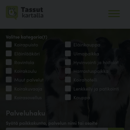
Valitse kategoria(t)
Koirapuisto
Eläinkauppa
Eläinlääkäri
Uimapaikka
Ravintola
Hyvinvointi ja hoitolat
Koirakoulu
Harrastuspaikka
Muut palvelut
Koirahotelli
Koirakuvaaja
Lenkkeily ja patikointi
Koirasovellus
Kauppa
Palveluhaku
Syötä paikkakunta, palvelun nimi tai osoite