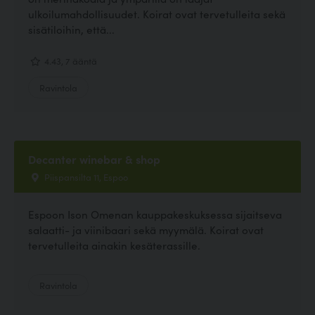
ulkoilumahdollisuudet. Koirat ovat tervetulleita sekä
sisätiloihin, että...
4.43, 7 ääntä
Ravintola
Decanter winebar & shop
Piispansilta 11, Espoo
Espoon Ison Omenan kauppakeskuksessa sijaitseva
salaatti- ja viinibaari sekä myymälä. Koirat ovat
tervetulleita ainakin kesäterassille.
Ravintola