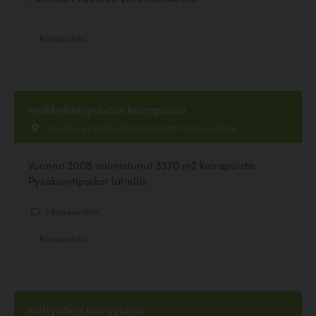
Koirapuisto
Heikkeliininpuiston koirapuisto
Herukka, ei tarkkaa katuosotetta tiedossa, Oulu
Vuonna 2008 valmistunut 3370 m2 koirapuisto.
Pysäköintipaikat lähellä.
2 kommenttia
Koirapuisto
Niittyvillan koirapuisto