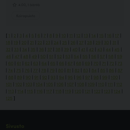
4.00, 1 ääntä
Koirapuisto
[
1
|
2
|
3
|
4
|
5
|
6
|
7
|
8
|
9
|
10
|
11
|
12
|
13
|
14
|
15
|
16
|
17
|
18
|
19
|
20
|
21
|
22
|
23
|
24
|
25
|
26
|
27
|
28
|
29
|
30
|
31
|
32
|
33
|
34
|
35
|
36
|
37
|
38
|
39
|
40
|
41
|
42
|
43
|
44
|
45
|
46
|
47
|
48
|
49
|
50
|
51
|
52
|
53
|
54
|
55
|
56
|
57
|
58
|
59
|
60
|
61
|
62
|
63
|
64
|
65
|
66
|
67
|
68
|
69
|
70
|
71
|
72
|
73
|
74
|
75
|
76
|
77
|
78
|
79
|
80
|
81
|
82
|
83
|
84
|
85
|
86
|
87
|
88
|
89
|
90
|
91
|
92
|
93
|
94
|
95
|
96
|
97
|
98
|
99
|
100
|
101
|
102
|
103
|
104
|
105
|
106
|
107
|
108
|
109
|
110
|
111
|
112
|
113
|
114
|
115
|
116
|
117
|
118
|
119
|
120
|
121
|
122
|
123
|
124
|
125
]
Sivusto