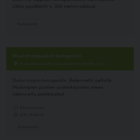
Lähin pysäköinti n. 300 metrin päässä.
Koirapuisto
Muurahaispuiston koirapuisto
Puolivälikankaalla Muurahaistien varrella, Oulu
Oulun suurin koirapuisto. Rakennettu pellolle.
Molempien puolien sisäänkäyntien eteen
rakennettu parkkipaikat
4 kommenttia
4.10, 10 ääntä
Koirapuisto