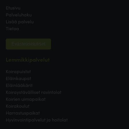
Etusivu
Palveluhaku
Lisää palvelu
Tietoa
Evästeasetukset
Lemmikkipalvelut
Koirapuistot
Eläinkaupat
Eläinlääkärit
Koiraystävälliset ravintolat
Koirien uimapaikat
Koirakoulut
Harrastuspaikat
Hyvinvointipalvelut ja hoitolat