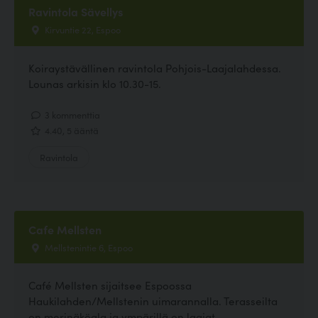
Ravintola Sävellys
Kirvuntie 22, Espoo
Koiraystävällinen ravintola Pohjois-Laajalahdessa.
Lounas arkisin klo 10.30-15.
3 kommenttia
4.40, 5 ääntä
Ravintola
Cafe Mellsten
Mellstenintie 6, Espoo
Café Mellsten sijaitsee Espoossa
Haukilahden/Mellstenin uimarannalla. Terasseilta
on merinäköala ja ympärillä on laajat