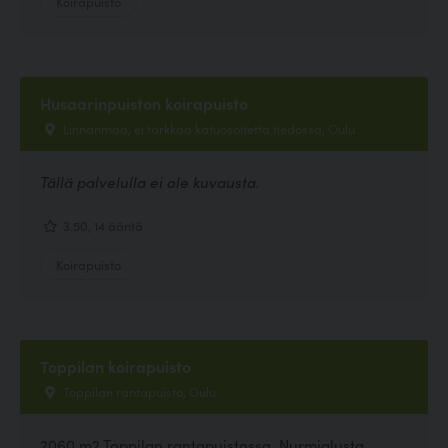
Koirapuisto
Husaarinpuiston koirapuisto
Linnanmaa, ei tarkkaa katuosoitetta tiedossa, Oulu
Tällä palvelulla ei ole kuvausta.
3.50, 14 ääntä
Koirapuisto
Toppilan koirapuisto
Toppilan rantapuisto, Oulu
2060 m2 Toppilan rantapuistossa. Nurmialusta.