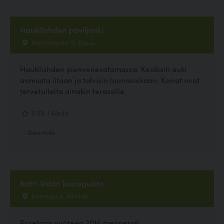
Haukilahden paviljonki
Mellstenintie 12, Espoo
Haukilahden pienvenesatamassa. Kesäisin auki
aamusta iltaan ja talvisin lounasaikaan. Koirat ovat
tervetulleita ainakin terassille.
5.00, 1 ääntä
Ravintola
Katri Valan koirapuisto
Käenkuja 8, Helsinki
Puretaan vuoteen 2016 mennessä.