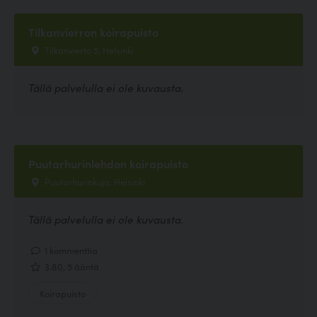
Tilkanvierron koirapuisto
Tilkanvierto 5, Helsinki
Tällä palvelulla ei ole kuvausta.
Puutarhurinlehdon koirapuisto
Puutarhurinkuja, Helsinki
Tällä palvelulla ei ole kuvausta.
1 kommenttia
3.80, 5 ääntä
Koirapuisto