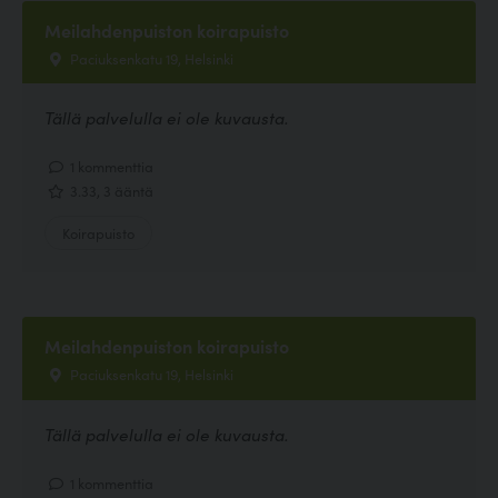
Meilahdenpuiston koirapuisto
Paciuksenkatu 19, Helsinki
Tällä palvelulla ei ole kuvausta.
1 kommenttia
3.33, 3 ääntä
Koirapuisto
Meilahdenpuiston koirapuisto
Paciuksenkatu 19, Helsinki
Tällä palvelulla ei ole kuvausta.
1 kommenttia