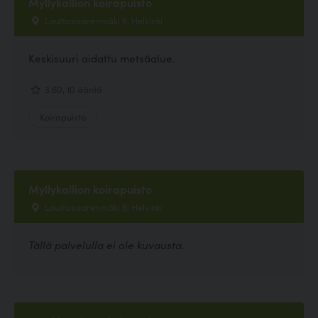
Myllykallion koirapuisto
Lauttasaarenmäki 6, Helsinki
Keskisuuri aidattu metsäalue.
3.60, 10 ääntä
Koirapuisto
Myllykallion koirapuisto
Lauttasaarenmäki 6, Helsinki
Tällä palvelulla ei ole kuvausta.