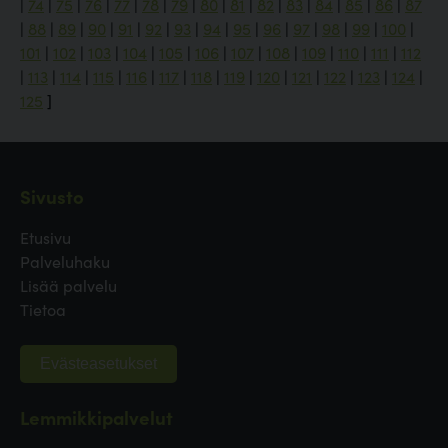
|
74
|
75
|
76
|
77
|
78
|
79
|
80
|
81
|
82
|
83
|
84
|
85
|
86
|
87
|
88
|
89
|
90
|
91
|
92
|
93
|
94
|
95
|
96
|
97
|
98
|
99
|
100
|
101
|
102
|
103
|
104
|
105
|
106
|
107
|
108
|
109
|
110
|
111
|
112
|
113
|
114
|
115
|
116
|
117
|
118
|
119
|
120
|
121
|
122
|
123
|
124
|
125
]
Sivusto
Etusivu
Palveluhaku
Lisää palvelu
Tietoa
Evästeasetukset
Lemmikkipalvelut