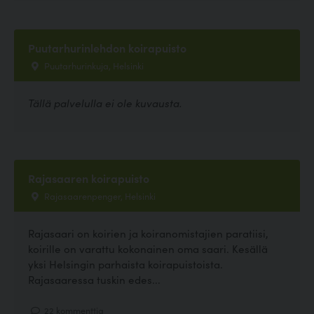
Puutarhurinlehdon koirapuisto
Puutarhurinkuja, Helsinki
Tällä palvelulla ei ole kuvausta.
Rajasaaren koirapuisto
Rajasaarenpenger, Helsinki
Rajasaari on koirien ja koiranomistajien paratiisi,
koirille on varattu kokonainen oma saari. Kesällä
yksi Helsingin parhaista koirapuistoista.
Rajasaaressa tuskin edes...
22 kommenttia