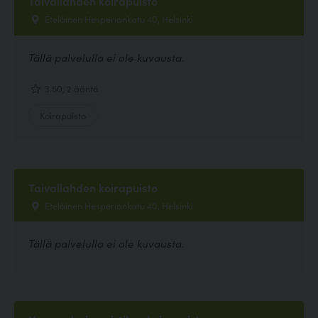
Taivallahden koirapuisto
Eteläinen Hesperiankatu 40, Helsinki
Tällä palvelulla ei ole kuvausta.
3.50, 2 ääntä
Koirapuisto
Taivallahden koirapuisto
Eteläinen Hesperiankatu 40, Helsinki
Tällä palvelulla ei ole kuvausta.