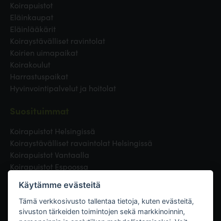
Koirapuistot
Eläinkaupat
Eläinlääkärit
Koiraystävälliset ravintolat
Koirien uimapaikat
Koirakoulut
Harrastuspaikat
Hyvinvointipalvelut ja hoitolat
Suosituimmat
Koirapuistot Helsingissä
Koiraystävälliset ravaintolat Helsingissä
Koirapuistot Vantaalla
Koirapuistot Espoossa
Koirapuistot Turussa
Käytämme evästeitä
Eläinlääkäri Helsingissä
Koirapuistot Tampereella
Tämä verkkosivusto tallentaa tietoja, kuten evästeitä,
sivuston tärkeiden toimintojen sekä markkinoinnin,