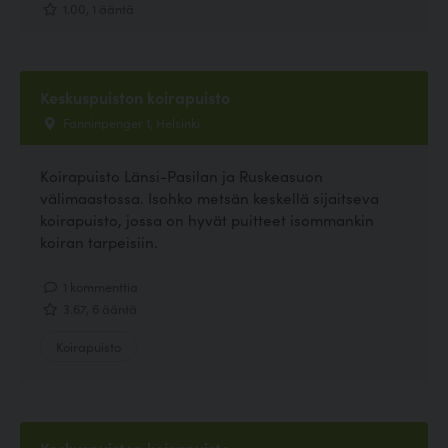
1.00, 1 ääntä
Keskuspuiston koirapuisto
Fanninpenger 1, Helsinki
Koirapuisto Länsi-Pasilan ja Ruskeasuon
välimaastossa. Isohko metsän keskellä sijaitseva
koirapuisto, jossa on hyvät puitteet isommankin
koiran tarpeisiin.
1 kommenttia
3.67, 6 ääntä
Koirapuisto
Keskuspuiston koirapuisto