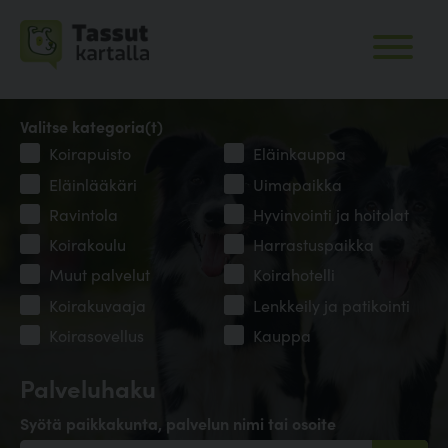
Valitse kategoria(t)
Koirapuisto
Eläinkauppa
Eläinlääkäri
Uimapaikka
Ravintola
Hyvinvointi ja hoitolat
Koirakoulu
Harrastuspaikka
Muut palvelut
Koirahotelli
Koirakuvaaja
Lenkkeily ja patikointi
Koirasovellus
Kauppa
Palveluhaku
Syötä paikkakunta, palvelun nimi tai osoite