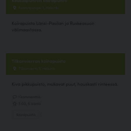
Fanninpenger 1, Helsinki
Koirapuisto Länsi-Pasilan ja Ruskeasuon
välimaastossa.
Tilkanvierron koirapuisto
Tilkanvierto 5, Helsinki
Kiva pikkupuisto, mukavat puut, hauskasti rinteessä.
1 kommenttia
3.00, 5 ääntä
Koirapuisto