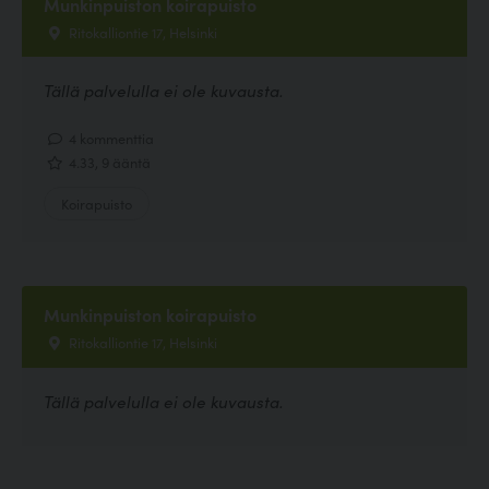
Munkinpuiston koirapuisto
Ritokalliontie 17, Helsinki
Tällä palvelulla ei ole kuvausta.
4 kommenttia
4.33, 9 ääntä
Koirapuisto
Munkinpuiston koirapuisto
Ritokalliontie 17, Helsinki
Tällä palvelulla ei ole kuvausta.