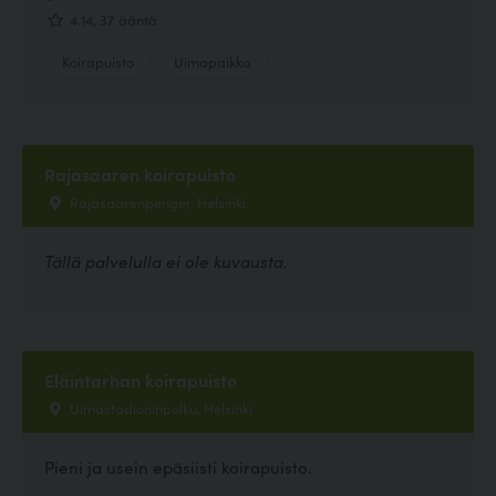
4.14, 37 ääntä
Koirapuisto
Uimapaikka
Rajasaaren koirapuisto
Rajasaarenpenger, Helsinki
Tällä palvelulla ei ole kuvausta.
Eläintarhan koirapuisto
Uimastadioninpolku, Helsinki
Pieni ja usein epäsiisti koirapuisto.