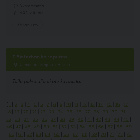
3 kommenttia
4.00, 2 ääntä
Koirapuisto
Eläintarhan koirapuisto
Uimastadioninpolku, Helsinki
Tällä palvelulla ei ole kuvausta.
[
1
|
2
|
3
|
4
|
5
|
6
|
7
|
8
|
9
|
10
|
11
|
12
|
13
|
14
|
15
|
16
|
17
|
18
|
19
|
20
|
21
|
22
|
23
|
24
|
25
|
26
|
27
|
28
|
29
|
30
|
31
|
32
|
33
|
34
|
35
|
36
|
37
|
38
|
39
|
40
|
41
|
42
|
43
|
44
|
45
|
46
|
47
|
48
|
49
|
50
|
51
|
52
|
53
|
54
|
55
|
56
|
57
|
58
|
59
|
60
|
61
|
62
|
63
|
64
|
65
|
66
|
67
|
68
|
69
|
70
|
71
|
72
|
73