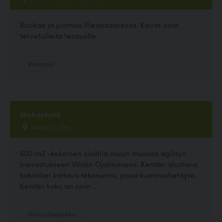
Ruokaa ja juomaa Pietarsaaressa. Koirat ovat
tervetulleita terassille.
Ravintola
Hiekanhalli
Ukintie 7, Vihti
500 m2 -kokoinen sisätila muun muassa agilityn
harrastukseen Vihdin Ojakkalassa. Kentän alustana
kokotilan kattava tekonurmi, jossa kumirouhetäyte.
Kentän koko on noin...
Harrastuspaikka