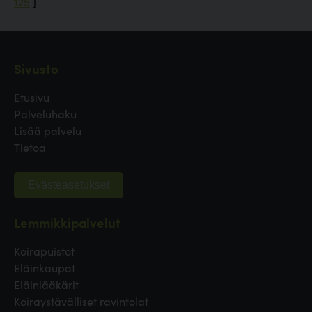
125
]
Sivusto
Etusivu
Palveluhaku
Lisää palvelu
Tietoa
Evästeasetukset
Lemmikkipalvelut
Koirapuistot
Eläinkaupat
Eläinlääkärit
Koiraystävälliset ravintolat