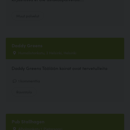
Muut palvelut
Daddy Greens
Humalistonkatu, 3 Helsinki, Helsinki
Daddy Greens Töölöön koirat ovat tervetulleita
1 kommenttia
Ravintola
Pub Stallhagen
Alholminkatu 1, Pietarsaari