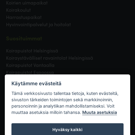
Koirien uimapaikat
Koirakoulut
Harrastuspaikat
Hyvinvointipalvelut ja hoitolat
Suosituimmat
Koirapuistot Helsingissä
Koiraystävälliset ravaintolat Helsingissä
Koirapuistot Vantaalla
Koirapuistot Espoossa
Koirapuistot Turussa
Käytämme evästeitä
Eläinlääkäri Helsingissä
Koirapuistot Tampereella
Tämä verkkosivusto tallentaa tietoja, kuten evästeitä,
sivuston tärkeiden toimintojen sekä markkinoinnin,
personoinnin ja analytiikan mahdollistamiseksi. Voit
Linkit
muuttaa asetuksia milloin tahansa.
Muuta asetuksia
Hyväksy kaikki