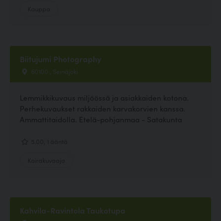
Kauppa
Biitujumi Photography
60100 , Seinäjoki
Lemmikkikuvaus miljöössä ja asiakkaiden kotona.
Perhekuvaukset rakkaiden karvakorvien kanssa.
Ammattitaidolla. Etelä-pohjanmaa - Satakunta
5.00, 1 ääntä
Koirakuvaaja
Kahvila-Ravintola Taukotupa