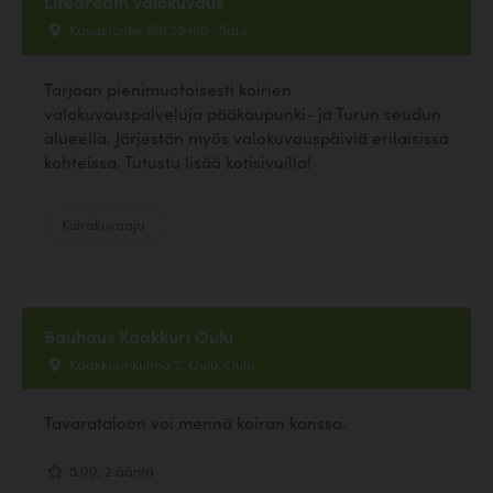
Lifedream valokuvaus
Kavastontie 691 25460 , Salo
Tarjoan pienimuotoisesti koirien
valokuvauspalveluja pääkaupunki- ja Turun seudun
alueella. Järjestän myös valokuvauspäiviä erilaisissa
kohteissa. Tutustu lisää kotisivuilla!
Koirakuvaaja
Bauhaus Kaakkuri Oulu
Kaakkurinkulma 2, Oulu, Oulu
Tavarataloon voi mennä koiran kanssa.
5.00, 2 ääntä