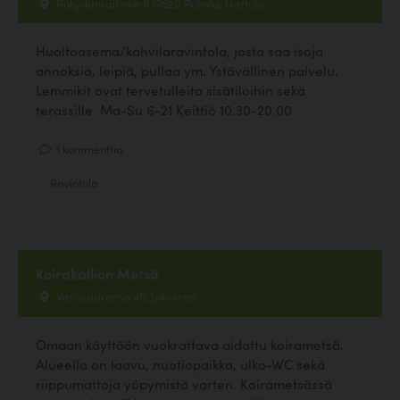
Pohjolanraitintie 9 19620 Pohela, Hartola
Huoltoasema/kahvilaravintola, josta saa isoja
annoksia, leipiä, pullaa ym. Ystävällinen palvelu.
Lemmikit ovat tervetulleita sisätiloihin sekä
terassille. Ma-Su 6-21 Keittiö 10.30-20.00
1 kommenttia
Ravintola
Koirakallion Metsä
Varissaarentie 46, Jokioinen
Omaan käyttöön vuokrattava aidattu koirametsä.
Alueella on laavu, nuotiopaikka, ulko-WC sekä
riippumattoja yöpymistä varten. Koirametsässä