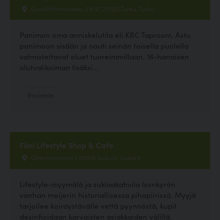
Graniittilinnankatu 2 K117 20100 Turku, Turku
Panimon oma anniskelutila eli KBC Taproom. Astu
panimoon sisään ja nauti seinän toisella puolella
valmistettavat oluet tuoreimmillaan. 16-hanaisen
olutvalikoiman lisäksi...
Ravintola
Fiini Lifestyle Shop & Cafe
Oltermannintie 7,61500 Isokyrö, Isokyrö
Lifestyle-myymälä ja suklaakahvila Isonkyrön
vanhan meijerin historiallisessa pihapiirissä. Myyjä
tarjoilee koiraystävälle vettä pyynnöstä, kupit
desinfioidaan karvaisten asiakkaiden välillä.