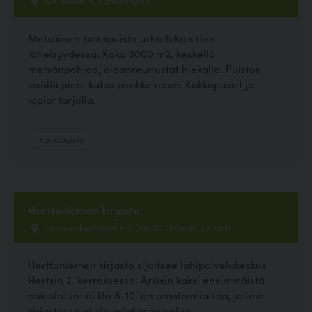
Niementie 16, Kankaanpää
Metsäinen koirapuisto urheilukenttien
läheisyydessä. Koko 3000 m2, keskellä
metsänpohjaa, aidanreunustat hiekalla. Puiston
sisällä pieni katos penkkeineen. Kakkapussit ja
lapiot tarjolla.
Koirapuisto
Herttoniemen kirjasto
Linnanrakentajantie 2, 00880 Helsinki, Helsinki
Herttoniemen kirjasto sijaitsee lähipalvelukeskus
Hertsin 2. kerroksessa. Arkisin kaksi ensimmäistä
aukiolotuntia, klo 8-10, on omatoimiaikaa, jolloin
kirjastossa ei ole asiakaspalvelua....