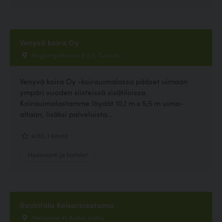
Venyvä koira Oy
Högberginhaara 3 a 3, Tuusula
Venyvä koira Oy -koirauimalassa pääset uimaan
ympäri vuoden siisteissä sisätiloissa.
Koirauimalastamme löydät 10,1 m x 5,5 m uima-
altaan, lisäksi palveluista...
4.00, 1 ääntä
Hyvinvointi ja hoitolat
Ravintola Keisarinsatama
Metsontie 41, Kotka, Kotka