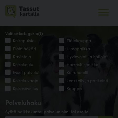
Valitse kategoria(t)
Koirapuisto
Eläinkauppa
Eläinlääkäri
Uimapaikka
Ravintola
Hyvinvointi ja hoitolat
Koirakoulu
Harrastuspaikka
Muut palvelut
Koirahotelli
Koirakuvaaja
Lenkkeily ja patikointi
Koirasovellus
Kauppa
Palveluhaku
Syötä paikkakunta, palvelun nimi tai osoite