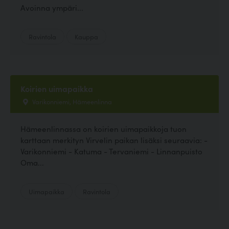
Avoinna ympäri...
Ravintola
Kauppa
Koirien uimapaikka
Varikonniemi, Hämeenlinna
Hämeenlinnassa on koirien uimapaikkoja tuon
karttaan merkityn Virvelin paikan lisäksi seuraavia: -
Varikonniemi - Katuma - Tervaniemi - Linnanpuisto
Oma...
Uimapaikka
Ravintola