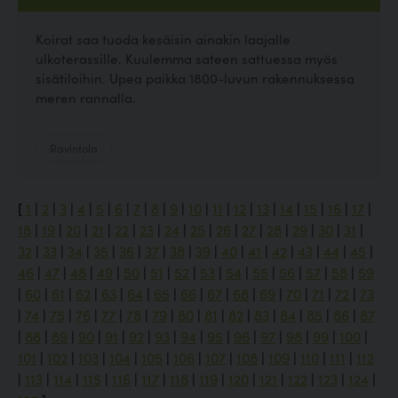
Koirat saa tuoda kesäisin ainakin laajalle
ulkoterassille. Kuulemma sateen sattuessa myös
sisätiloihin. Upea paikka 1800-luvun rakennuksessa
meren rannalla.
Ravintola
[
1
|
2
|
3
|
4
|
5
|
6
|
7
|
8
|
9
|
10
|
11
|
12
|
13
|
14
|
15
|
16
|
17
|
18
|
19
|
20
|
21
|
22
|
23
|
24
|
25
|
26
|
27
|
28
|
29
|
30
|
31
|
32
|
33
|
34
|
35
|
36
|
37
|
38
|
39
|
40
|
41
|
42
|
43
|
44
|
45
|
46
|
47
|
48
|
49
|
50
|
51
|
52
|
53
|
54
|
55
|
56
|
57
|
58
|
59
|
60
|
61
|
62
|
63
|
64
|
65
|
66
|
67
|
68
|
69
|
70
|
71
|
72
|
73
|
74
|
75
|
76
|
77
|
78
|
79
|
80
|
81
|
82
|
83
|
84
|
85
|
86
|
87
|
88
|
89
|
90
|
91
|
92
|
93
|
94
|
95
|
96
|
97
|
98
|
99
|
100
|
101
|
102
|
103
|
104
|
105
|
106
|
107
|
108
|
109
|
110
|
111
|
112
|
113
|
114
|
115
|
116
|
117
|
118
|
119
|
120
|
121
|
122
|
123
|
124
|