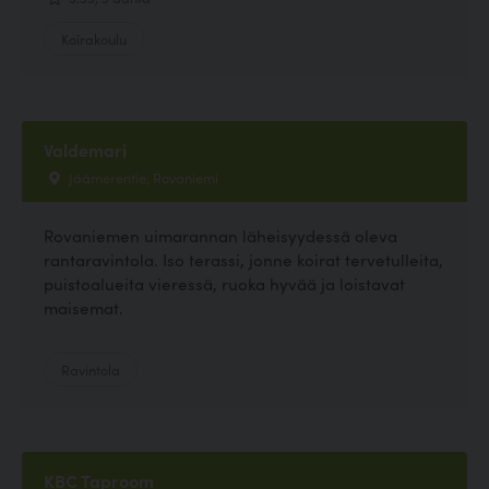
Koirakoulu
Valdemari
Jäämerentie, Rovaniemi
Rovaniemen uimarannan läheisyydessä oleva
rantaravintola. Iso terassi, jonne koirat tervetulleita,
puistoalueita vieressä, ruoka hyvää ja loistavat
maisemat.
Ravintola
KBC Taproom