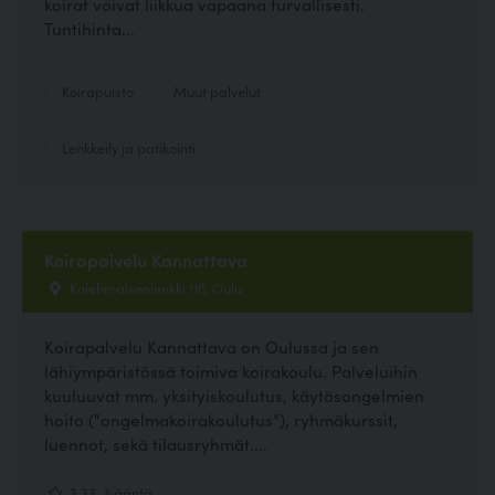
koirat voivat liikkua vapaana turvallisesti.
Tuntihinta...
Koirapuisto
Muut palvelut
Lenkkeily ja patikointi
Koirapalvelu Kannattava
Kolehmaisenlenkki 116, Oulu
Koirapalvelu Kannattava on Oulussa ja sen
lähiympäristössä toimiva koirakoulu. Palveluihin
kuuluuvat mm. yksityiskoulutus, käytösongelmien
hoito ("ongelmakoirakoulutus"), ryhmäkurssit,
luennot, sekä tilausryhmät....
3.33, 3 ääntä