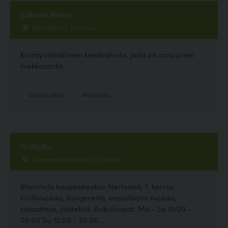
Kahvila Rento
Rantakatu 2, Joensuu
Koiraystävällinen kesäkahvila, jolla on oma pieni
hiekkaranta.
Uimapaikka
Ravintola
Grillzilla
Linnanrakentajantie 2, Helsinki
Ravintola kauppakeskus Hertsissä, 1. kerros.
Grilliruokaa, burgereita, aasialaista ruokaa,
salaatteja, jäätelöä. Aukioloajat: Ma - La 10:00 -
20:00 Su 12:00 - 20:00 ...