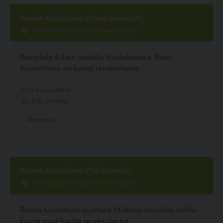
Ramin Konditoria (Rami Visulahti)
Metsurinraitti 1, 50180 Mikkeli, Mikkeli
Ravintola 5-tien laidalla Visulahdessa. Rami
Visulahteen on koirat tervetulleita.
2 kommenttia
2.67, 3 ääntä
Ravintola
Ramin Konditoria (Torikahvila)
Hallituskatu 3 (Mikkelin tori), Mikkeli
Ramin torikahvila sijaitsee Mikkelin kauniilla torilla.
Koirat ovat meille tervetulleita!