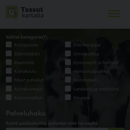
Valitse kategoria(t)
Koirapuisto
Eläinkauppa
Eläinlääkäri
Uimapaikka
Ravintola
Hyvinvointi ja hoitolat
Koirakoulu
Harrastuspaikka
Muut palvelut
Koirahotelli
Koirakuvaaja
Lenkkeily ja patikointi
Koirasovellus
Kauppa
Palveluhaku
Syötä paikkakunta, palvelun nimi tai osoite