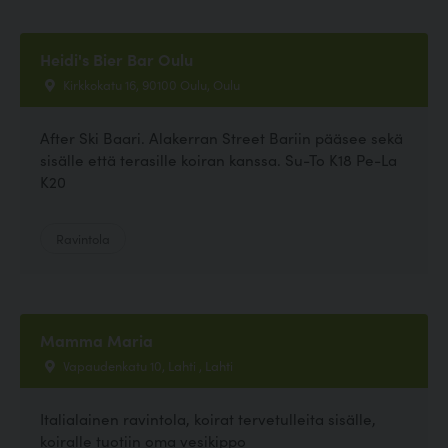
Heidi's Bier Bar Oulu
Kirkkokatu 16, 90100 Oulu, Oulu
After Ski Baari. Alakerran Street Bariin pääsee sekä
sisälle että terasille koiran kanssa. Su-To K18 Pe-La
K20
Ravintola
Mamma Maria
Vapaudenkatu 10, Lahti , Lahti
Italialainen ravintola, koirat tervetulleita sisälle,
koiralle tuotiin oma vesikippo