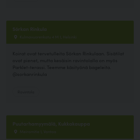
Sörkan Rinkula
Kulmavuorenkatu 4 M 1, Helsinki
Koirat ovat tervetulleita Sörkan Rinkulaan. Sisätilat
ovat pienet, mutta kesäisin ravintolalla on myös
Parklet-terassi. Teemme käsityönä bageleita.
@sorkanrinkula
Ravintola
Puutarhamyymälä, Kukkakauppa
Meiramitie 1, Vantaa