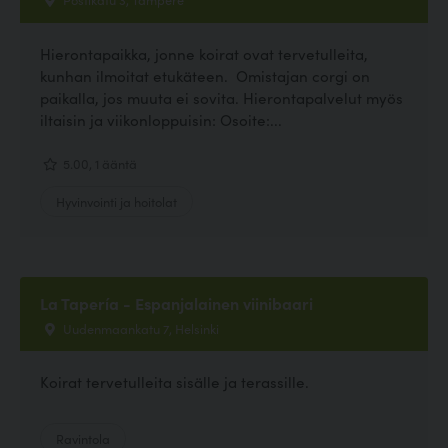
Hierontapaikka, jonne koirat ovat tervetulleita,
kunhan ilmoitat etukäteen. Omistajan corgi on
paikalla, jos muuta ei sovita. Hierontapalvelut myös
iltaisin ja viikonloppuisin: Osoite:...
5.00, 1 ääntä
Hyvinvointi ja hoitolat
La Tapería - Espanjalainen viinibaari
Uudenmaankatu 7, Helsinki
Koirat tervetulleita sisälle ja terassille.
Ravintola