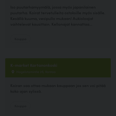
Iso puutarhamyymälä, jossa myös japanilainen
puutarha. Koirat tervetulleita ostoksille myös sisälle.
Kesällä kuuma, vesipullo mukaan! Aukioloajat
vaihtelevat kausittain. Kellonajat kannattaa...
Kauppa
K-market Kartanonkoski
Hagelstamintie 26, Vantaa
Koiran saa ottaa mukaan kauppaan jos sen voi pitää
koko ajan sylissä.
Kauppa