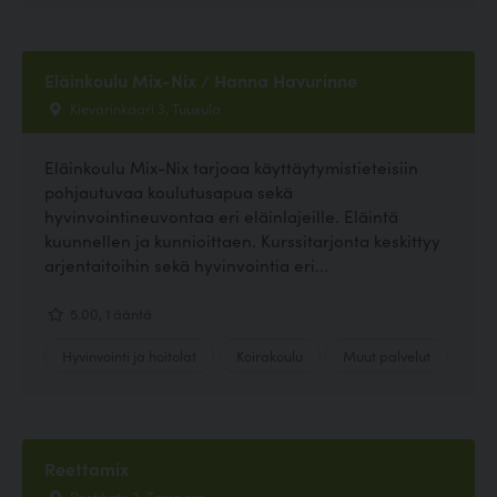
Eläinkoulu Mix-Nix / Hanna Havurinne
Kievarinkaari 3, Tuusula
Eläinkoulu Mix-Nix tarjoaa käyttäytymistieteisiin
pohjautuvaa koulutusapua sekä
hyvinvointineuvontaa eri eläinlajeille. Eläintä
kuunnellen ja kunnioittaen. Kurssitarjonta keskittyy
arjentaitoihin sekä hyvinvointia eri...
5.00, 1 ääntä
Hyvinvointi ja hoitolat
Koirakoulu
Muut palvelut
Reettamix
Postikatu 3, Tampere