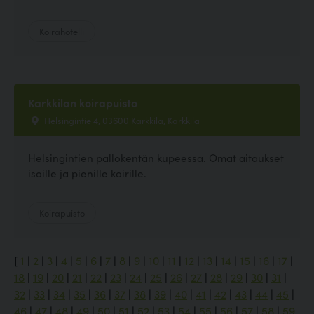
Koirahotelli
Karkkilan koirapuisto
Helsingintie 4, 03600 Karkkila, Karkkila
Helsingintien pallokentän kupeessa. Omat aitaukset
isoille ja pienille koirille.
Koirapuisto
[
1
|
2
|
3
|
4
|
5
|
6
|
7
|
8
|
9
|
10
|
11
|
12
|
13
|
14
|
15
|
16
|
17
|
18
|
19
|
20
|
21
|
22
|
23
|
24
|
25
|
26
|
27
|
28
|
29
|
30
|
31
|
32
|
33
|
34
|
35
|
36
|
37
|
38
|
39
|
40
|
41
|
42
|
43
|
44
|
45
|
46
|
47
|
48
|
49
|
50
|
51
|
52
|
53
|
54
|
55
|
56
|
57
|
58
|
59