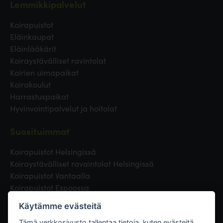
Lemmikkipalvelut
Koirapuistot
Eläinkaupat
Eläinlääkärit
Koiraystävälliset ravintolat
Koirien uimapaikat
Koirakoulut
Harrastuspaikat
Hyvinvointipalvelut ja hoitolat
Suosituimmat
Koirapuistot Helsingissä
Koiraystävälliset ravaintolat Helsingissä
Koirapuistot Vantaalla
Koirapuistot Espoossa
Koirapuistot Turussa
Käytämme evästeitä
Eläinlääkäri Helsingissä
Tämä verkkosivusto tallentaa tietoja, kuten evästeitä,