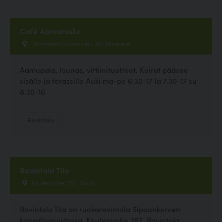
Café Aamurusko
Tammelan Puistokatu 30, Tampere
Aamupala, lounas, vittiinituotteet. Koirat pääsee
sisälle ja terassille Auki ma-pe 6.30-17 la 7.30-17 su
8.30-16
Ravintola
Ravintola Tila
Knutersintie 262, Sipoo
Ravintola Tila on ruokaravintola Sipoonkorven
kansallispuistossa, Knutersintie 262. Ravintola