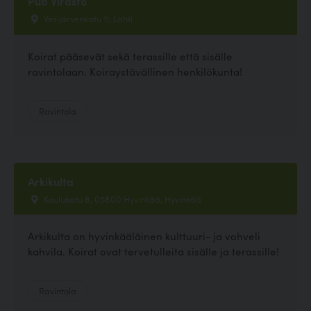
Pub Virasto
Vesijärvenkatu 11, Lahti
Koirat pääsevät sekä terassille että sisälle
ravintolaan. Koiraystävällinen henkilökunta!
Ravintola
Arkikulta
Koulukatu 8, 05800 Hyvinkää, Hyvinkää
Arkikulta on hyvinkääläinen kulttuuri- ja vohveli
kahvila. Koirat ovat tervetulleita sisälle ja terassille!
Ravintola