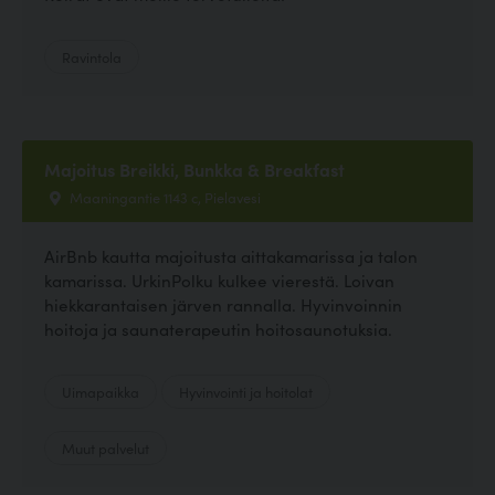
Ravintola
Majoitus Breikki, Bunkka & Breakfast
Maaningantie 1143 c, Pielavesi
AirBnb kautta majoitusta aittakamarissa ja talon
kamarissa. UrkinPolku kulkee vierestä. Loivan
hiekkarantaisen järven rannalla. Hyvinvoinnin
hoitoja ja saunaterapeutin hoitosaunotuksia.
Uimapaikka
Hyvinvointi ja hoitolat
Muut palvelut