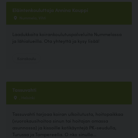
Eläintenkouluttaja Annina Kauppi
Nummela, Vihti
Laadukkaita koirankoulutuspalveluita Nummelassa
ja lähialueilla. Ota yhteyttä ja kysy lisää!
Koirakoulu
Tassuvahti
, Helsinki
Tassuvahti tarjoaa koiran ulkoilutusta, hoitopaikkaa
(vuorokausihoitoa sinun tai hoitajan omassa
asunnossa) ja kissoille kotikäyntejä PK-seudulla,
Turussa ja Tampereella. O nko sinulla...