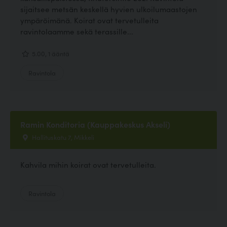
sijaitsee metsän keskellä hyvien ulkoilumaastojen
ympäröimänä. Koirat ovat tervetulleita
ravintolaamme sekä terassille...
5.00, 1 ääntä
Ravintola
Ramin Konditoria (Kauppakeskus Akseli)
Hallituskatu 7, Mikkeli
Kahvila mihin koirat ovat tervetulleita.
Ravintola