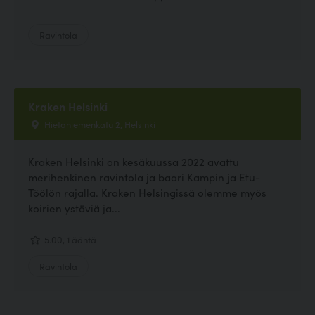
Ravintola
Kraken Helsinki
Hietaniemenkatu 2, Helsinki
Kraken Helsinki on kesäkuussa 2022 avattu
merihenkinen ravintola ja baari Kampin ja Etu-
Töölön rajalla. Kraken Helsingissä olemme myös
koirien ystäviä ja...
5.00, 1 ääntä
Ravintola