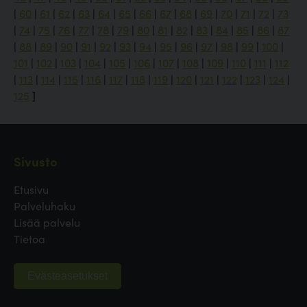
|
60
|
61
|
62
|
63
|
64
|
65
|
66
|
67
|
68
|
69
|
70
|
71
|
72
|
73
|
74
|
75
|
76
|
77
|
78
|
79
|
80
|
81
|
82
|
83
|
84
|
85
|
86
|
87
|
88
|
89
|
90
|
91
|
92
|
93
|
94
|
95
|
96
|
97
|
98
|
99
|
100
|
101
|
102
|
103
|
104
|
105
|
106
|
107
|
108
|
109
|
110
|
111
|
112
|
113
|
114
|
115
|
116
|
117
|
118
|
119
|
120
|
121
|
122
|
123
|
124
|
125
]
Sivusto
Etusivu
Palveluhaku
Lisää palvelu
Tietoa
Evästeasetukset