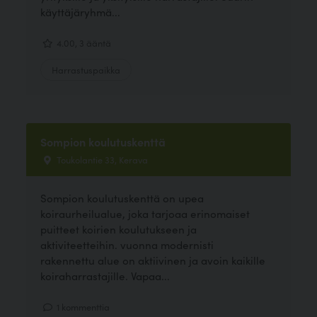
käyttäjäryhmä...
4.00, 3 ääntä
Harrastuspaikka
Sompion koulutuskenttä
Toukolantie 33, Kerava
Sompion koulutuskenttä on upea
koiraurheilualue, joka tarjoaa erinomaiset
puitteet koirien koulutukseen ja
aktiviteetteihin. vuonna modernisti
rakennettu alue on aktiivinen ja avoin kaikille
koiraharrastajille. Vapaa...
1 kommenttia