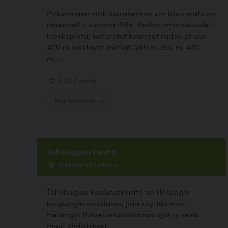
Pirkanmaan vinttikoirakerhon vinttikoirarata on
rakennettu vuonna 1964. Radan ominaisuudet:
hiekkapinta, kallistetut kaarteet radan pituus
400 m juostavat matkat: 280 m, 350 m, 480
m,...
3.33, 3 ääntä
Harrastuspaikka
Talinhuipun kenttä
Takkatie 36, Helsinki
Talinhuipun koulutuskenttä on Helsingin
kaupungin omistama, jota käyttää mm.
Helsingin Palveluskoiraharrastajat ry sekä
muut yhdistykset.