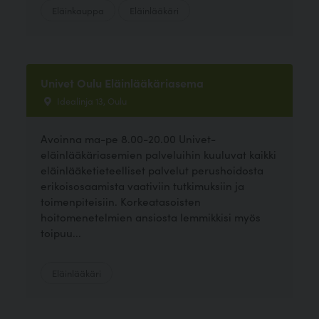
Eläinkauppa
Eläinlääkäri
Univet Oulu Eläinlääkäriasema
Idealinja 13, Oulu
Avoinna ma-pe 8.00-20.00 Univet-
eläinlääkäriasemien palveluihin kuuluvat kaikki
eläinlääketieteelliset palvelut perushoidosta
erikoisosaamista vaativiin tutkimuksiin ja
toimenpiteisiin. Korkeatasoisten
hoitomenetelmien ansiosta lemmikkisi myös
toipuu...
Eläinlääkäri