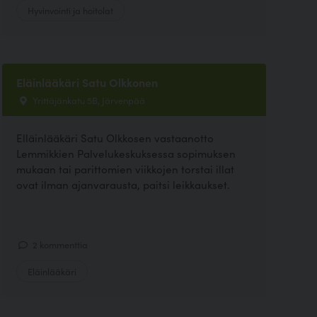
Hyvinvointi ja hoitolat
Eläinlääkäri Satu Olkkonen
Yrittäjänkatu 5B, Järvenpää
Elläinlääkäri Satu Olkkosen vastaanotto
Lemmikkien Palvelukeskuksessa sopimuksen
mukaan tai parittomien viikkojen torstai illat
ovat ilman ajanvarausta, paitsi leikkaukset.
2 kommenttia
Eläinlääkäri