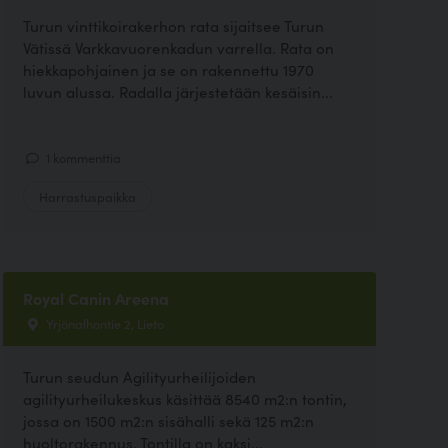
Turun vinttikoirakerhon rata sijaitsee Turun
Vätissä Varkkavuorenkadun varrella. Rata on
hiekkapohjainen ja se on rakennettu 1970
luvun alussa. Radalla järjestetään kesäisin...
1 kommenttia
Harrastuspaikka
Royal Canin Areena
Yrjönalhontie 2, Lieto
Turun seudun Agilityurheilijoiden
agilityurheilukeskus käsittää 8540 m2:n tontin,
jossa on 1500 m2:n sisähalli sekä 125 m2:n
huoltorakennus. Tontilla on kaksi...