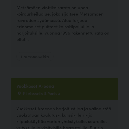
Metsämäen vinttikoirarata on upea
koiraurheilualue, joka sijaitsee Metsämäen
raviradan sydämessä. Alue tarjoaa
erinomaiset puitteet koirakilpailuille ja -
harjoituksille. vuonna 1996 rakennettu rata on
ollut...
Harrastuspaikka
Vuokkoset Areena
Pitkäsuontie 8, Vantaa
Vuokkoset Areenan harjoitustilaa ja välineistöä
vuokrataan koulutus-, kurssi-, leiri- ja
kilpailukäyttöä varten yhdistyksille, seuroille,
yrityksille ja yksityisille harrastajille. Suurin