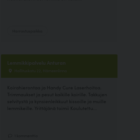
Harrastuspaikka
Lemmikkipalvelu Anturan
Hallituskatu 22, Hämeenlinna
Koirahierontaa ja Handy Cure Laserhoitoa.
Trimmaukset ja pesut kaikille koirille. Takkujen
selvitystä ja kynsienleikkuut kissoille ja muille
lemmikeille. Yrittäjänä toimii Koulutettu...
1 kommenttia