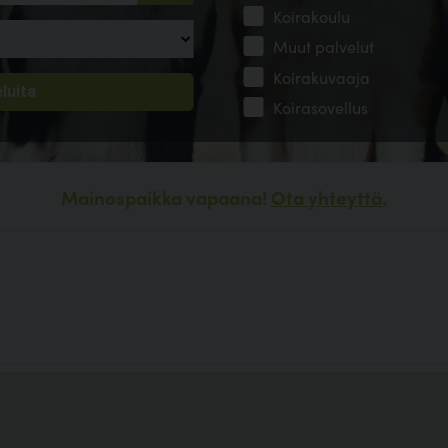
Koirakoulu
Muut palvelut
Koirakuvaaja
Koirasovellus
Mainospaikka vapaana!
Ota yhteyttä.