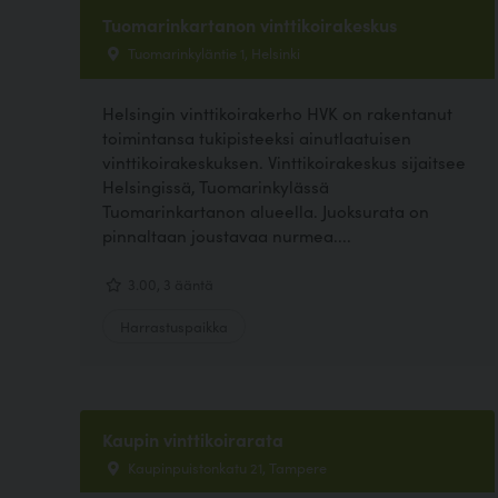
Tuomarinkartanon vinttikoirakeskus
Tuomarinkyläntie 1, Helsinki
Helsingin vinttikoirakerho HVK on rakentanut
toimintansa tukipisteeksi ainutlaatuisen
vinttikoirakeskuksen. Vinttikoirakeskus sijaitsee
Helsingissä, Tuomarinkylässä
Tuomarinkartanon alueella. Juoksurata on
pinnaltaan joustavaa nurmea....
3.00, 3 ääntä
Harrastuspaikka
Kaupin vinttikoirarata
Kaupinpuistonkatu 21, Tampere