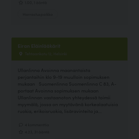
1.00, 1 ääntä
Harrastuspaikka
Eiran Eläinlääkärit
Tehtaankatu 12, Helsinki
Ullanlinna Avoinna maanantaista
perjantaihin klo 9-19 muulloin sopimuksen
mukaan Suomenlinna Suomenlinna C 83, A-
portaat Avoinna sopimuksen mukaan
Ullanlinnan vastaanoton yhteydessä toimii
myymälä, jossa on myytävänä korkealaatuisia
ruokia, erikoisruokia, lisäravinteita ja...
4 kommenttia
4.23, 31 ääntä