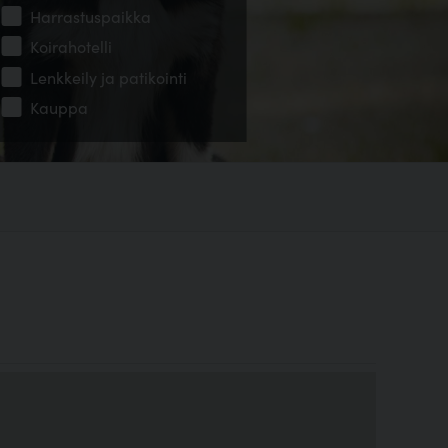
Harrastuspaikka
Koirahotelli
Lenkkeily ja patikointi
Kauppa