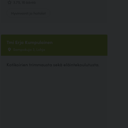
3.75, 16 ääntä
Hyvinvointi ja hoitolat
Tmi Erja Kumpulainen
Sampokuja 3, Lohja
Kotikoirien trimmausta sekä eläintekoulutusta.