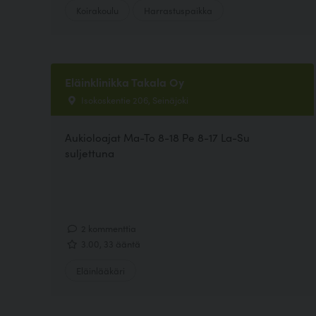
Koirakoulu
Harrastuspaikka
Eläinklinikka Takala Oy
Isokoskentie 206, Seinäjoki
Aukioloajat Ma-To 8-18 Pe 8-17 La-Su
suljettuna
2 kommenttia
3.00, 33 ääntä
Eläinlääkäri