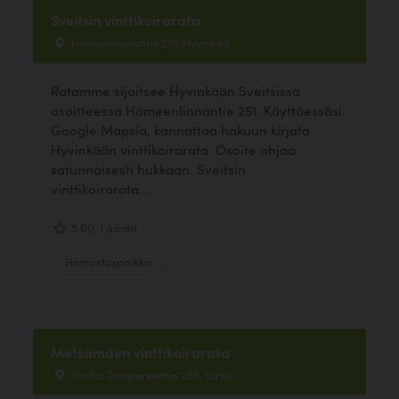
Sveitsin vinttikoirarata
Hämeenlinnantie 251, Hyvinkää
Ratamme sijaitsee Hyvinkään Sveitsissä
osoitteessa Hämeenlinnantie 251. Käyttäessäsi
Google Mapsia, kannattaa hakuun kirjata
Hyvinkään vinttikoirarata. Osoite ohjaa
satunnaisesti hukkaan. Sveitsin
vinttikoirarata...
5.00, 1 ääntä
Harrastuspaikka
Metsämäen vinttikoirarata
Vanha Tampereentie 235, Turku