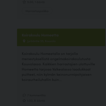
5.00, 1 ääntä
Harrastuspaikka
Koirakoulu Homeetta
Jyrääntie 55, Kouvola
Koirakoulu Homeetalla on tarjolla
menestyksellistä ongelmakoirakoulutusta
Kouvolassa. Kaikkien harrastajien ulottuville
Homeetta tarjoaa Valkealassa laadukkaat
puitteet, niin kylmän keinonurmipohjaisen
koiraurheiluhallin kuin...
7 kommenttia
1.00, 8 ääntä