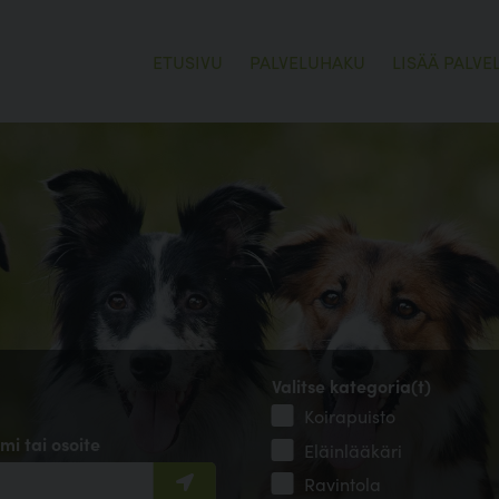
ETUSIVU
PALVELUHAKU
LISÄÄ PALVE
Valitse kategoria(t)
Koirapuisto
mi tai osoite
Eläinlääkäri
Ravintola