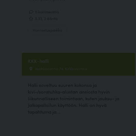
11 kommenttia
3.33, 3 ääntä
Harrastuspaikka
KKK-halli
Vuohimäentie 74, Kirkkonummi
Halli soveltuu suuren kokonsa ja
kivi-/soratuhka-alustan ansiosta hyvin
liikunnalliseen toimintaan, kuten jouksu- ja
jalkapalloilun käyttöön. Halli on hyvä
tapahtuma ja...