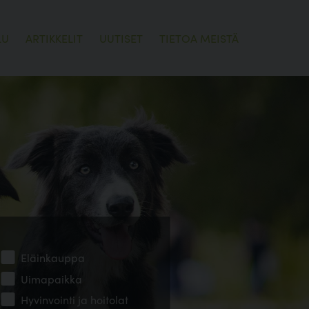
LU
ARTIKKELIT
UUTISET
TIETOA MEISTÄ
Eläinkauppa
Uimapaikka
Hyvinvointi ja hoitolat