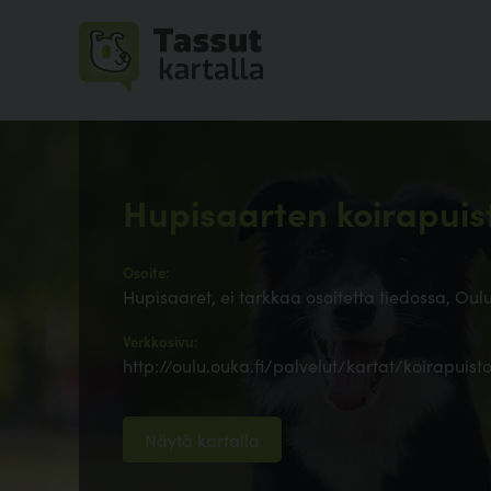
Hupisaarten koirapuis
Osoite:
Hupisaaret, ei tarkkaa osoitetta tiedossa, Oul
Verkkosivu:
http://oulu.ouka.fi/palvelut/kartat/koirapuist
Näytä kartalla