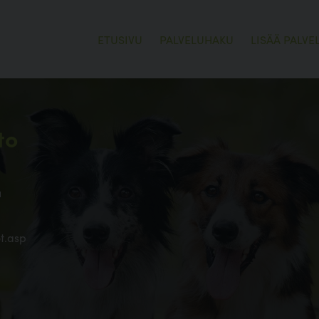
ETUSIVU
PALVELUHAKU
LISÄÄ PALVE
to
u
ot.asp