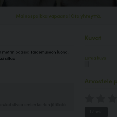
Mainospaikka vapaana!
Ota yhteyttä.
Kuvat
250 metrin päässä Taidemuseon luona.
Lataa kuva
si siltaa
Arvostele p
orukat siivoa omien koirien jätöksiä
Lähetä