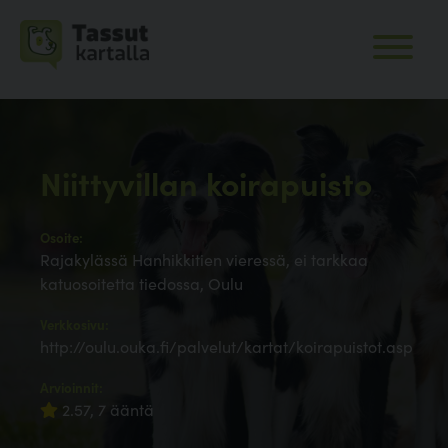
Niittyvillan koirapuisto
Osoite:
Rajakylässä Hanhikkitien vieressä, ei tarkkaa
katuosoitetta tiedossa, Oulu
Verkkosivu:
http://oulu.ouka.fi/palvelut/kartat/koirapuistot.asp
Arvioinnit:
2.57, 7 ääntä