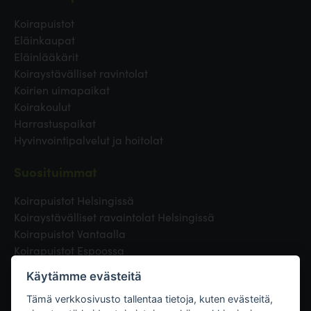
Koirapuistot
Eläinkaupat
Eläinlääkärit
Koiraystävälliset ravintolat
Koirien uimapaikat
Koirakoulut
Harrastuspaikat
Hyvinvointipalvelut ja hoitolat
Suosituimmat
Koirapuistot Helsingissä
Koiraystävälliset ravaintolat Helsingissä
Koirapuistot Vantaalla
Koirapuistot Espoossa
Koirapuistot Turussa
Käytämme evästeitä
Eläinlääkäri Helsingissä
Koirapuistot Tampereella
Tämä verkkosivusto tallentaa tietoja, kuten evästeitä,