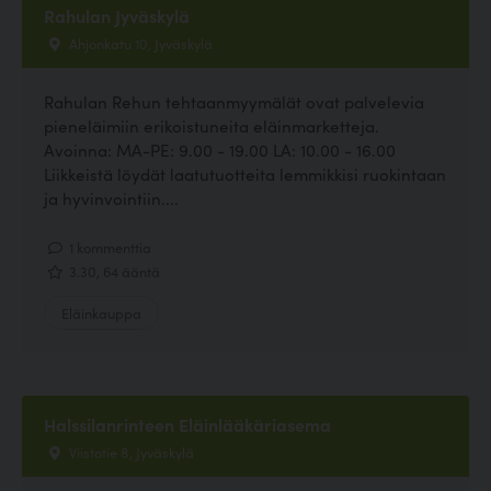
Rahulan Jyväskylä
Ahjonkatu 10, Jyväskylä
Rahulan Rehun tehtaanmyymälät ovat palvelevia
pieneläimiin erikoistuneita eläinmarketteja.
Avoinna: MA-PE: 9.00 - 19.00 LA: 10.00 - 16.00
Liikkeistä löydät laatutuotteita lemmikkisi ruokintaan
ja hyvinvointiin....
1 kommenttia
3.30, 64 ääntä
Eläinkauppa
Halssilanrinteen Eläinlääkäriasema
Viistotie 8, Jyväskylä