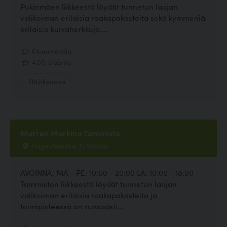
Pukinmäen liikkeestä löydät tunnetun laajan
valikoiman erilaisia raakapakasteita sekä kymmeniä
erilaisia kuivaherkkuja....
6 kommenttia
4.00, 5 ääntä
Eläinkauppa
Murren Murkina Tammisto
Hagelstamintie 31, Vantaa
AVOINNA: MA - PE: 10:00 - 20:00 LA: 10:00 - 18:00
Tammiston liikkeestä löydät tunnetun laajan
valikoiman erilaisia raakapakasteita ja
toimipisteessä on runsaasti...