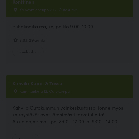
Konttinen
Kaivosmiehenpolku 2, Outokumpu
Puhelinaika ma, ke, pe klo 9.00-10.00
2.83, 29 ääntä
Eläinlääkäri
Kahvila Kuppi & Tassu
Kummunkatu 12, Outokumpu
Kahvila Outokummun ydinkeskustassa, jonne myös
koiraystävät ovat lämpimästi tervetulleita!
Aukioloajat: ma - pe: 8:00 - 17:00 la: 9:00 - 14:00
Ravintola