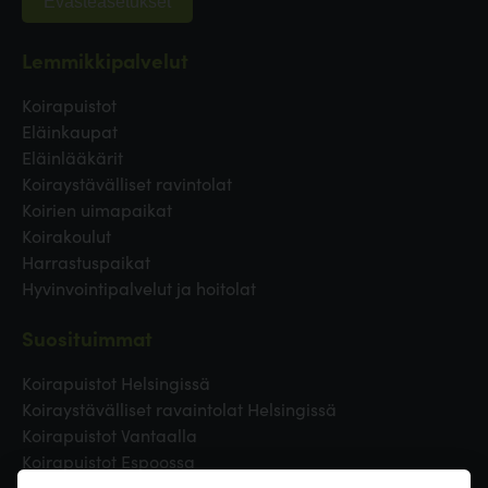
Evästeasetukset
Lemmikkipalvelut
Koirapuistot
Eläinkaupat
Eläinlääkärit
Koiraystävälliset ravintolat
Koirien uimapaikat
Koirakoulut
Harrastuspaikat
Hyvinvointipalvelut ja hoitolat
Suosituimmat
Koirapuistot Helsingissä
Koiraystävälliset ravaintolat Helsingissä
Koirapuistot Vantaalla
Koirapuistot Espoossa
Koirapuistot Turussa