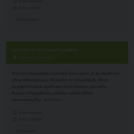
2 kommenttia
5.00, 1 ääntä
Eläinkauppa
Jyväsjärven koiranuittopaikka
Heikinkatu, Jyväskylä
Koiranuittopaikka sijaitsee Tourujoen ja Jyväsjärven
yhtymäkohdassa. Alueelle on käveltävä, lähin
pysäköintialue sijaitsee Heikinkadun varrella.
Koiranuittopaikalle johtaa rantaraitilta
luonnonpolku. \r\n\r\n...
2 kommenttia
4.50, 2 ääntä
Uimapaikka