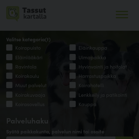
Valitse kategoria(t)
Koirapuisto
Eläinkauppa
Eläinlääkäri
Uimapaikka
Ravintola
Hyvinvointi ja hoitolat
Koirakoulu
Harrastuspaikka
Muut palvelut
Koirahotelli
Koirakuvaaja
Lenkkeily ja patikointi
Koirasovellus
Kauppa
Palveluhaku
Syötä paikkakunta, palvelun nimi tai osoite