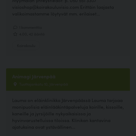
Myymälän yhteystiedot: p. 050 551 3307
visioshop@koirakouluvisio.com Erittäin laajasta
valikoimastamme löytyvät mm. erilaiset...
1 kommenttia
4.00, 42 ääntä
Koirakoulu
Animagi Järvenpää
Tuottajankatu 10, Järvenpää
Lauma on eläinklinikka Järvenpäässä Lauma tarjoaa
monipuolisia eläinlääkintäpalveluja koirille, kissoille,
kaneille ja jyrsijöille nykyaikaisissa ja
hyvinvarustelluissa tiloissa. Klinikan kantavina
ajatuksina ovat ystävällinen...