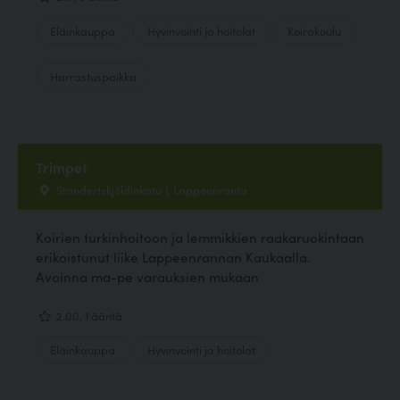
Eläinkauppa
Hyvinvointi ja hoitolat
Koirakoulu
Harrastuspaikka
Trimpet
Standertskjöldinkatu 1, Lappeenranta
Koirien turkinhoitoon ja lemmikkien raakaruokintaan
erikoistunut liike Lappeenrannan Kaukaalla.
Avoinna ma-pe varauksien mukaan
2.00, 1 ääntä
Eläinkauppa
Hyvinvointi ja hoitolat