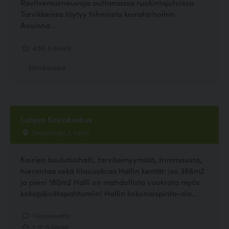
Ravitsemusneuvoja auttamassa ruokintajutuissa.
Tarvikkeissa löytyy hihnoista koiratarhoihin.
Avoinna...
4.50, 6 ääntä
Eläinkauppa
Lohjan Koirakeskus
Sampokuja 3, Lohja
Koirien koulutushalli, tarvikemyymälä, trimmausta,
hierontaa sekä tilavuokraa Hallin kentät: iso 366m2
ja pieni 180m2 Halli on mahdollista vuokrata myös
kokopäivätapahtumiin! Hallin kokonaispinta-ala...
1 kommenttia
2.17, 6 ääntä