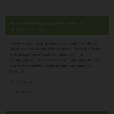
Univet Keljonkangas Eläinlääkäriasema
Pihkatie 4, Jyväskylä
Univet-eläinlääkäriasemien palveluihin kuuluvat
kaikki eläinlääketieteelliset palvelut perushoidosta
erikoisosaamista vaativiin tutkimuksiin ja
toimenpiteisiin. Korkeatasoisten hoitomenetelmien
ansiosta lemmikkisi myös toipuu nopeammin.
Kaikilla...
3.27, 22 ääntä
Eläinlääkäri