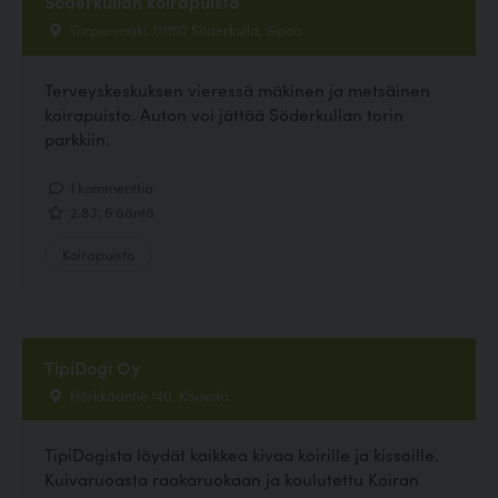
Söderkullan koirapuisto
Torpanmäki, 01150 Söderkulla, Sipoo
Terveyskeskuksen vieressä mäkinen ja metsäinen
koirapuisto. Auton voi jättää Söderkullan torin
parkkiin.
1 kommenttia
2.83, 6 ääntä
Koirapuisto
TipiDogi Oy
Hörkkääntie 140, Kouvola
TipiDogista löydät kaikkea kivaa koirille ja kissoille.
Kuivaruoasta raakaruokaan ja koulutettu Koiran