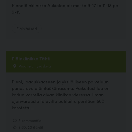
Pieneläinklinikka Aukioloajat: ma-ke 9-17 to 11-18 pe
9-15
Eläinlääkäri
Eläinklinikka Tähti
Pajatie 3, Jyväskylä
Pieni, laadukkaaseen ja yksilölliseen palveluun
panostava eläinlääkäriasema. Paikoitustilaa on
kadun varrella aivan klinikan vieressä. Ilman
ajanvarausta tulevilta potilailta peritään 50%
korotettu...
3 kommenttia
3.60, 20 ääntä