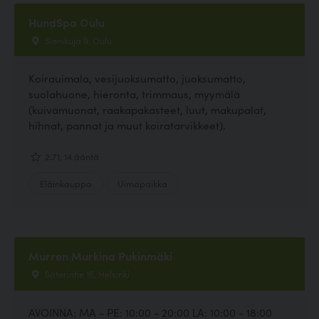
HundSpa Oulu
Sienikuja 9, Oulu
Koirauimala, vesijuoksumatto, juoksumatto,
suolahuone, hieronta, trimmaus, myymälä
(kuivamuonat, raakapakasteet, luut, makupalat,
hihnat, pannat ja muut koiratarvikkeet).
2.71, 14 ääntä
Eläinkauppa
Uimapaikka
Murren Murkina Pukinmäki
Säterintie 16, Helsinki
AVOINNA: MA - PE: 10:00 - 20:00 LA: 10:00 - 18:00