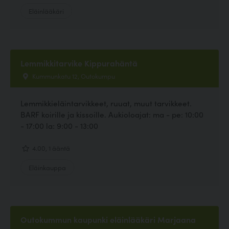
Eläinlääkäri
Lemmikkitarvike Kippurahäntä
Kummunkatu 12, Outokumpu
Lemmikkieläintarvikkeet, ruuat, muut tarvikkeet.
BARF koirille ja kissoille. Aukioloajat: ma - pe: 10:00
- 17:00 la: 9:00 - 13:00
4.00, 1 ääntä
Eläinkauppa
Outokummun kaupunki eläinlääkäri Marjaana