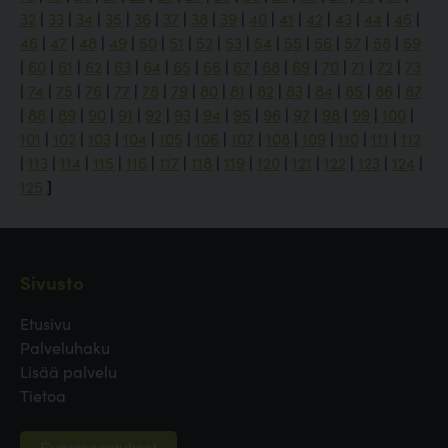
32
|
33
|
34
|
35
|
36
|
37
|
38
|
39
|
40
|
41
|
42
|
43
|
44
|
45
|
46
|
47
|
48
|
49
|
50
|
51
|
52
|
53
|
54
|
55
|
56
|
57
|
58
|
59
|
60
|
61
|
62
|
63
|
64
|
65
|
66
|
67
|
68
|
69
|
70
|
71
|
72
|
73
|
74
|
75
|
76
|
77
|
78
|
79
|
80
|
81
|
82
|
83
|
84
|
85
|
86
|
87
|
88
|
89
|
90
|
91
|
92
|
93
|
94
|
95
|
96
|
97
|
98
|
99
|
100
|
101
|
102
|
103
|
104
|
105
|
106
|
107
|
108
|
109
|
110
|
111
|
112
|
113
|
114
|
115
|
116
|
117
|
118
|
119
|
120
|
121
|
122
|
123
|
124
|
125
]
Sivusto
Etusivu
Palveluhaku
Lisää palvelu
Tietoa