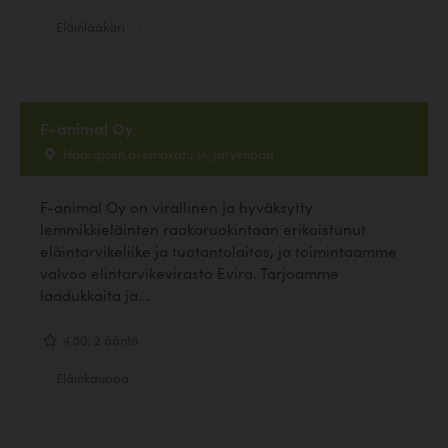
Eläinlääkäri
F-animal Oy
Haarajoen asemakatu 14, Järvenpää
F-animal Oy on virallinen ja hyväksytty
lemmikkieläinten raakaruokintaan erikoistunut
eläintarvikeliike ja tuotantolaitos, ja toimintaamme
valvoo elintarvikevirasto Evira. Tarjoamme
laadukkaita ja...
4.50, 2 ääntä
Eläinkauppa