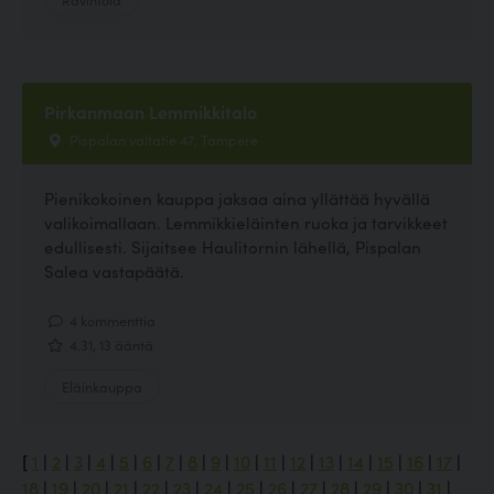
Pirkanmaan Lemmikkitalo
Pispalan valtatie 47, Tampere
Pienikokoinen kauppa jaksaa aina yllättää hyvällä
valikoimallaan. Lemmikkieläinten ruoka ja tarvikkeet
edullisesti. Sijaitsee Haulitornin lähellä, Pispalan
Salea vastapäätä.
4 kommenttia
4.31, 13 ääntä
Eläinkauppa
[
1
|
2
|
3
|
4
|
5
|
6
|
7
|
8
|
9
|
10
|
11
|
12
|
13
|
14
|
15
|
16
|
17
|
18
|
19
|
20
|
21
|
22
|
23
|
24
|
25
|
26
|
27
|
28
|
29
|
30
|
31
|