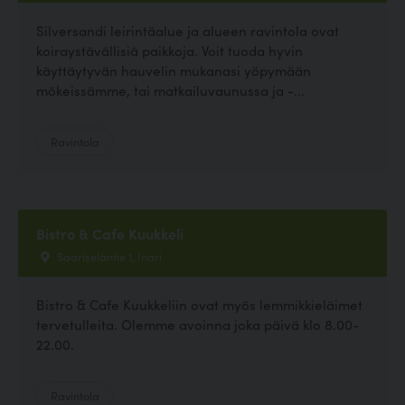
Silversandi leirintäalue ja alueen ravintola ovat
koiraystävällisiä paikkoja. Voit tuoda hyvin
käyttäytyvän hauvelin mukanasi yöpymään
mökeissämme, tai matkailuvaunussa ja -...
Ravintola
Bistro & Cafe Kuukkeli
Saariseläntie 1, Inari
Bistro & Cafe Kuukkeliin ovat myös lemmikkieläimet
tervetulleita. Olemme avoinna joka päivä klo 8.00-
22.00.
Ravintola