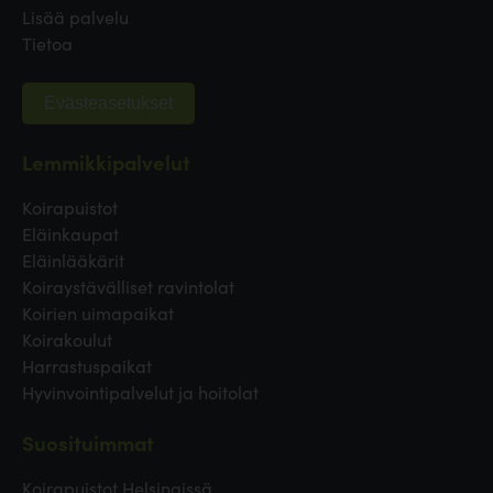
Lisää palvelu
Tietoa
Evästeasetukset
Lemmikkipalvelut
Koirapuistot
Eläinkaupat
Eläinlääkärit
Koiraystävälliset ravintolat
Koirien uimapaikat
Koirakoulut
Harrastuspaikat
Hyvinvointipalvelut ja hoitolat
Suosituimmat
Koirapuistot Helsingissä