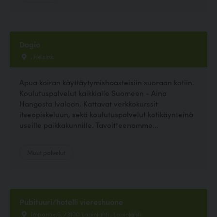
Dogio
, Helsinki
Apua koiran käyttäytymishaasteisiin suoraan kotiin.
Koulutuspalvelut kaikkialle Suomeen - Aina
Hangosta Ivaloon. Kattavat verkkokurssit
itseopiskeluun, sekä koulutuspalvelut kotikäynteinä
useille paikkakunnille. Tavoitteenamme...
Muut palvelut
Pubituuri/hotelli viereshuone
Impantie 6, 73100 Lapinlahti , Lapinlahti