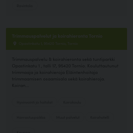
Ravintola
Trimmauspalvelut ja koirahieronta Tornio
Opastinkatu 1, 95420 Tornio, Tornio
Trimmauspalvelu & koirahieronta sekä tuntiparkki
Opastinkatu 1 , talli 17, 95420 Tornio. Kouluttautunut
trimmaaja ja koirahieroja Eläintenhoitaja
trimmaamisen osaamisala sekä koirahieroja.
Koiran...
Hyvinvointi ja hoitolat
Koirakoulu
Harrastuspaikka
Muut palvelut
Koirahotelli
Kauppa