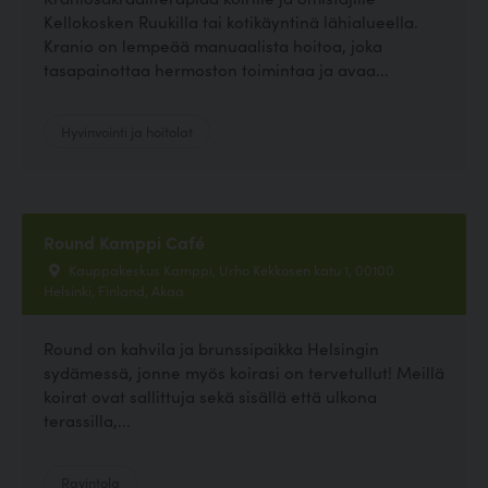
Kellokosken Ruukilla tai kotikäyntinä lähialueella.
Kranio on lempeää manuaalista hoitoa, joka
tasapainottaa hermoston toimintaa ja avaa...
Hyvinvointi ja hoitolat
Round Kamppi Café
Kauppakeskus Kamppi, Urho Kekkosen katu 1, 00100
Helsinki, Finland, Akaa
Round on kahvila ja brunssipaikka Helsingin
sydämessä, jonne myös koirasi on tervetullut! Meillä
koirat ovat sallittuja sekä sisällä että ulkona
terassilla,...
Ravintola