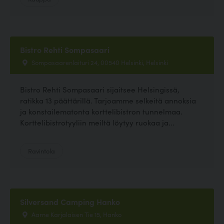
Bistro Rehti Sompasaari
Sompasaarenlaituri 24, 00540 Helsinki, Helsinki
Bistro Rehti Sompasaari sijaitsee Helsingissä,
ratikka 13 päättärillä. Tarjoamme selkeitä annoksia
ja konstailematonta korttelibistron tunnelmaa.
Korttelibistrotyyliin meiltä löytyy ruokaa ja...
Ravintola
Silversand Camping Hanko
Aarne Karjalaisen Tie 15, Hanko