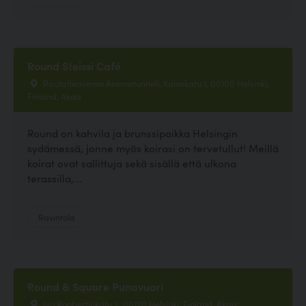
Round Steissi Café
Rautatieasema Asematunneli, Kaivokatu 1, 00100 Helsinki,
Finland, Akaa
Round on kahvila ja brunssipaikka Helsingin
sydämessä, jonne myös koirasi on tervetullut! Meillä
koirat ovat sallittuja sekä sisällä että ulkona
terassilla,...
Ravintola
Round & Square Punavuori
Iso Roobertinkatu 2, 00120 Helsinki, Finland, Akaa