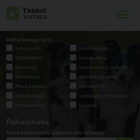
Valitse kategoria(t)
Koirapuisto
Eläinkauppa
Eläinlääkäri
Uimapaikka
Ravintola
Hyvinvointi ja hoitolat
Koirakoulu
Harrastuspaikka
Muut palvelut
Koirahotelli
Koirakuvaaja
Lenkkeily ja patikointi
Koirasovellus
Kauppa
Palveluhaku
Syötä paikkakunta, palvelun nimi tai osoite