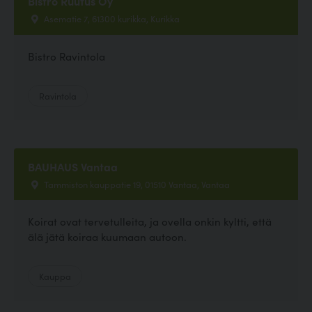
Bistro Ruufus Oy
Asematie 7, 61300 kurikka, Kurikka
Bistro Ravintola
Ravintola
BAUHAUS Vantaa
Tammiston kauppatie 19, 01510 Vantaa, Vantaa
Koirat ovat tervetulleita, ja ovella onkin kyltti, että
älä jätä koiraa kuumaan autoon.
Kauppa