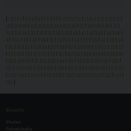
[
1
|
2
|
3
|
4
|
5
|
6
|
7
|
8
|
9
|
10
|
11
|
12
|
13
|
14
|
15
|
16
|
17
|
18
|
19
|
20
|
21
|
22
|
23
|
24
|
25
|
26
|
27
|
28
|
29
|
30
|
31
|
32
|
33
|
34
|
35
|
36
|
37
|
38
|
39
|
40
|
41
|
42
|
43
|
44
|
45
|
46
|
47
|
48
|
49
|
50
|
51
|
52
|
53
|
54
|
55
|
56
|
57
|
58
|
59
|
60
|
61
|
62
|
63
|
64
|
65
|
66
|
67
|
68
|
69
|
70
|
71
|
72
|
73
|
74
|
75
|
76
|
77
|
78
|
79
|
80
|
81
|
82
|
83
|
84
|
85
|
86
|
87
|
88
|
89
|
90
|
91
|
92
|
93
|
94
|
95
|
96
|
97
|
98
|
99
|
100
|
101
|
102
|
103
|
104
|
105
|
106
|
107
|
108
|
109
|
110
|
111
|
112
|
113
|
114
|
115
|
116
|
117
|
118
|
119
|
120
|
121
|
122
|
123
|
124
|
125
]
Sivusto
Etusivu
Palveluhaku