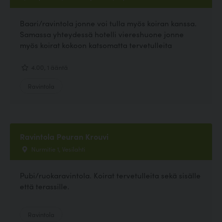
Baari/ravintola jonne voi tulla myös koiran kanssa.
Samassa yhteydessä hotelli viereshuone jonne
myös koirat kokoon katsomatta tervetulleita
4.00, 1 ääntä
Ravintola
Ravintola Peuran Krouvi
Nurmitie 1, Vesilahti
Pubi/ruokaravintola. Koirat tervetulleita sekä sisälle
että terassille.
Ravintola