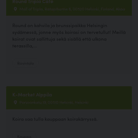
Round Tripla Café
Mall of Tripla, Ratapihantie 6, 00520 Helsinki, Finland, Akaa
Round on kahvila ja brunssipaikka Helsingin
sydämessä, jonne myös koirasi on tervetullut! Meillä
koirat ovat sallittuja sekä sisällä että ulkona
terassilla,...
Ravintola
K-Market Alppila
Porvoonkatu 19, 00510 Helsinki, Helsinki
Koira saa tulla kauppaan koirakärryssä.
Kauppa