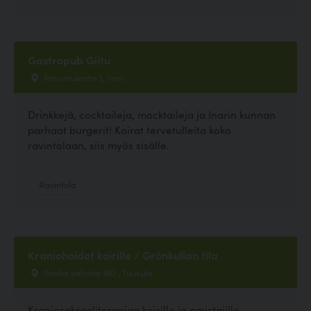
Gastropub Giitu
Revontulentie 1, Inari
Drinkkejä, cocktaileja, mocktaileja ja Inarin kunnan
parhaat burgerit! Koirat tervetulleita koko
ravintolaan, siis myös sisälle.
Ravintola
Kraniohoidot koirille / Grönkullan tila
Vanha valtatie 190 , Tuusula
Kraniosakraaliterapiaa koirille ja omistajille