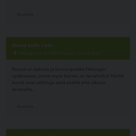
Ravintola
Round Kallio Café
Helsinginkatu 15, 00500 Helsinki, Finland, Akaa
Round on kahvila ja brunssipaikka Helsingin
sydämessä, jonne myös koirasi on tervetullut! Meillä
koirat ovat sallittuja sekä sisällä että ulkona
terassilla,...
Ravintola