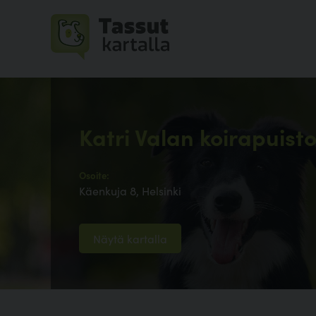
Katri Valan koirapuist
Osoite:
Käenkuja 8, Helsinki
Näytä kartalla