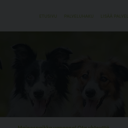
ETUSIVU
PALVELUHAKU
LISÄÄ PALVE
o
Mainospaikka vapaana!
Ota yhteyttä.