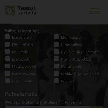
Valitse kategoria(t)
Koirapuisto
Eläinkauppa
Eläinlääkäri
Uimapaikka
Ravintola
Hyvinvointi ja hoitolat
Koirakoulu
Harrastuspaikka
Muut palvelut
Koirahotelli
Koirakuvaaja
Lenkkeily ja patikointi
Koirasovellus
Kauppa
Palveluhaku
Syötä paikkakunta, palvelun nimi tai osoite