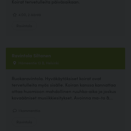
Koirat tervetulleita päiväsaikaan.
4.00, 2 ääntä
Ravintola
Ravintola Siltanen
Hämeentie 13 B, Helsinki
Ruokaravintola. Hyväkäytöksiset koirat ovat
tervetulleita myös sisälle. Koiran kanssa kannattaa
ottaa huomioon mahdollinen ruuhka-aika ja joskus
kovaääniset musiikkiesitykset. Avoinna ma–to &...
1 kommenttia
Ravintola