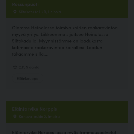
Ressunpuoti
Siltakatu 12 L 7B, Heinola
Olemme Heinolassa toimiva koirien raakaravintoa
myyvä yritys. Liikkeemme sijaitsee Heinolassa
Siltakadulla. Myynnissämme on laadukasta
kotimaista raakaravintoa koirallesi. Laadun
takaamme sillä,...
2.11, 9 ääntä
Eläinkauppa
Eläintarvike Norppis
Kanava-aukio 2, Imatra
Eläintarvike Norppis jossa myös trimmauspalvelut