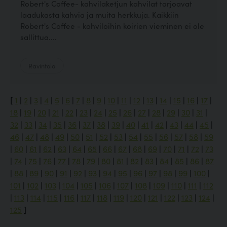
Robert's Coffee- kahvilaketjun kahvilat tarjoavat
laadukasta kahvia ja muita herkkuja. Kaikkiin
Robert's Coffee - kahviloihin koirien vieminen ei ole
sallittua....
Ravintola
[
1
|
2
|
3
|
4
|
5
|
6
|
7
|
8
|
9
|
10
|
11
|
12
|
13
|
14
|
15
|
16
|
17
|
18
|
19
|
20
|
21
|
22
|
23
|
24
|
25
|
26
|
27
|
28
|
29
|
30
|
31
|
32
|
33
|
34
|
35
|
36
|
37
|
38
|
39
|
40
|
41
|
42
|
43
|
44
|
45
|
46
|
47
|
48
|
49
|
50
|
51
|
52
|
53
|
54
|
55
|
56
|
57
|
58
|
59
|
60
|
61
|
62
|
63
|
64
|
65
|
66
|
67
|
68
|
69
|
70
|
71
|
72
|
73
|
74
|
75
|
76
|
77
|
78
|
79
|
80
|
81
|
82
|
83
|
84
|
85
|
86
|
87
|
88
|
89
|
90
|
91
|
92
|
93
|
94
|
95
|
96
|
97
|
98
|
99
|
100
|
101
|
102
|
103
|
104
|
105
|
106
|
107
|
108
|
109
|
110
|
111
|
112
|
113
|
114
|
115
|
116
|
117
|
118
|
119
|
120
|
121
|
122
|
123
|
124
|
125
]