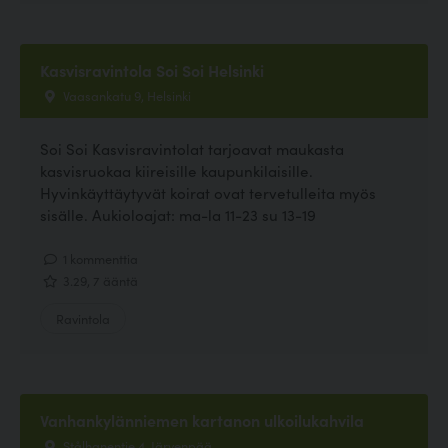
Kasvisravintola Soi Soi Helsinki
Vaasankatu 9, Helsinki
Soi Soi Kasvisravintolat tarjoavat maukasta
kasvisruokaa kiireisille kaupunkilaisille.
Hyvinkäyttäytyvät koirat ovat tervetulleita myös
sisälle. Aukioloajat: ma-la 11-23 su 13-19
1 kommenttia
3.29, 7 ääntä
Ravintola
Vanhankylänniemen kartanon ulkoilukahvila
Stålhanentie 4, Järvenpää