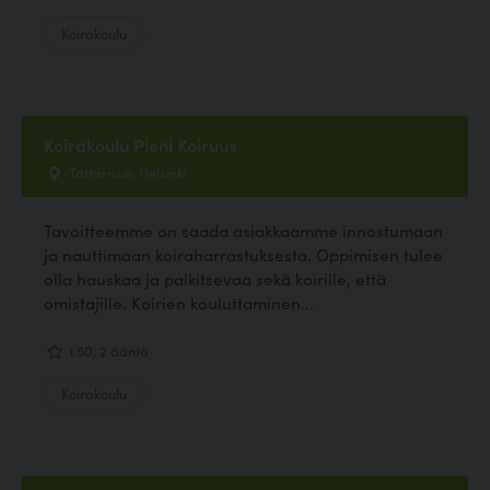
Koirakoulu
Koirakoulu Pieni Koiruus
Tattarisuo, Helsinki
Tavoitteemme on saada asiakkaamme innostumaan
ja nauttimaan koiraharrastuksesta. Oppimisen tulee
olla hauskaa ja palkitsevaa sekä koirille, että
omistajille. Koirien kouluttaminen...
1.50, 2 ääntä
Koirakoulu