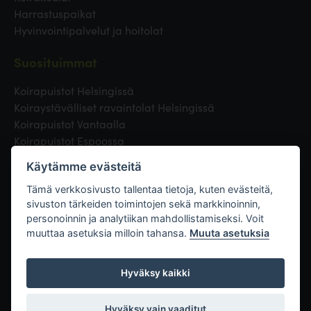
Harrastuspaikat
Hyvinvointipalvelut ja hoitolat
Suosituimmat
Koirapuistot Helsingissä
Koiraystävälliset ravaintolat Helsingissä
Koirapuistot Vantaalla
Koirapuistot Espoossa
Koirapuistot Turussa
Käytämme evästeitä
Eläinlääkäri Helsingissä
Koirapuistot Tampereella
Tämä verkkosivusto tallentaa tietoja, kuten evästeitä,
sivuston tärkeiden toimintojen sekä markkinoinnin,
personoinnin ja analytiikan mahdollistamiseksi. Voit
Linkit
muuttaa asetuksia milloin tahansa.
Muuta asetuksia
Hyväksy kaikki
Hyväksy vain vaaditut