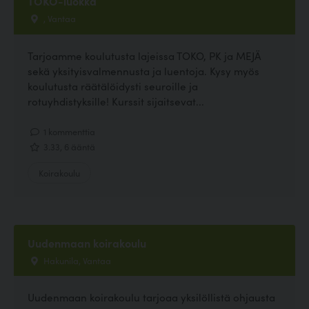
TOKO-luokka
, Vantaa
Tarjoamme koulutusta lajeissa TOKO, PK ja MEJÄ
sekä yksityisvalmennusta ja luentoja. Kysy myös
koulutusta räätälöidysti seuroille ja
rotuyhdistyksille! Kurssit sijaitsevat...
1 kommenttia
3.33, 6 ääntä
Koirakoulu
Uudenmaan koirakoulu
Hakunila, Vantaa
Uudenmaan koirakoulu tarjoaa yksilöllistä ohjausta