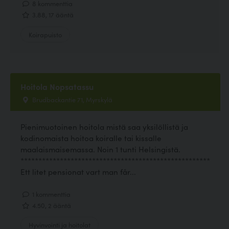
8 kommenttia
3.88, 17 ääntä
Koirapuisto
Hoitola Nopsatassu
Brudbackantie 71, Myrskylä
Pienimuotoinen hoitola mistä saa yksilöllistä ja
kodinomaista hoitoa koiralle tai kissalle
maalaismaisemassa. Noin 1 tunti Helsingistä.
*****************************************************
Ett litet pensionat vart man får...
1 kommenttia
4.50, 2 ääntä
Hyvinvointi ja hoitolat