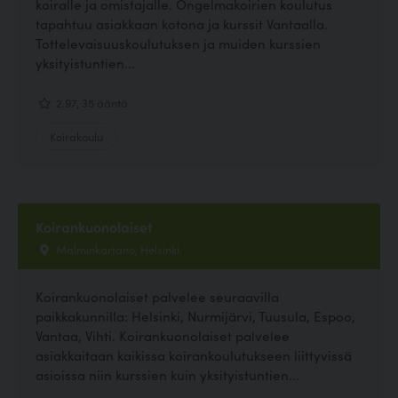
koiralle ja omistajalle. Ongelmakoirien koulutus
tapahtuu asiakkaan kotona ja kurssit Vantaalla.
Tottelevaisuuskoulutuksen ja muiden kurssien
yksityistuntien...
2.97, 35 ääntä
Koirakoulu
Koirankuonolaiset
Malminkartano, Helsinki
Koirankuonolaiset palvelee seuraavilla
paikkakunnilla: Helsinki, Nurmijärvi, Tuusula, Espoo,
Vantaa, Vihti. Koirankuonolaiset palvelee
asiakkaitaan kaikissa koirankoulutukseen liittyvissä
asioissa niin kurssien kuin yksityistuntien...