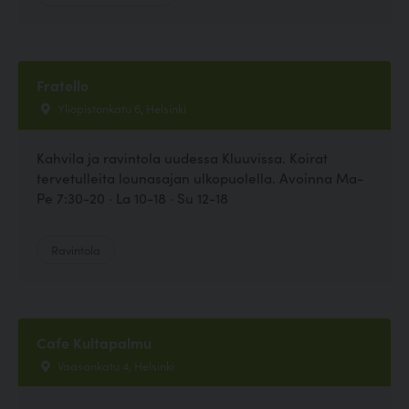
Fratello
Yliopistonkatu 6, Helsinki
Kahvila ja ravintola uudessa Kluuvissa. Koirat
tervetulleita lounasajan ulkopuolella. Avoinna Ma-
Pe 7:30-20 · La 10-18 · Su 12-18
Ravintola
Cafe Kultapalmu
Vaasankatu 4, Helsinki