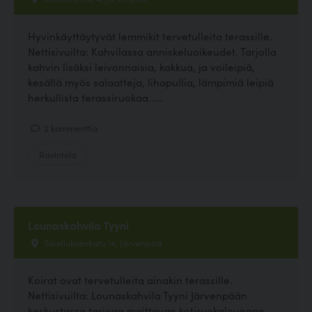
Hyvinkäyttäytyvät lemmikit tervetulleita terassille.
Nettisivuilta: Kahvilassa anniskeluoikeudet. Tarjolla
kahvin lisäksi leivonnaisia, kakkua, ja voileipiä,
kesällä myös salaatteja, lihapullia, lämpimiä leipiä
herkullista terassiruokaa.....
2 kommenttia
Ravintola
Lounaskahvila Tyyni
Sibeliuksenkatu 14, Järvenpää
Koirat ovat tervetulleita ainakin terassille.
Nettisivuilta: Lounaskahvila Tyyni Järvenpään
keskustassa tarjoaa maittavan kotiruokalounaan