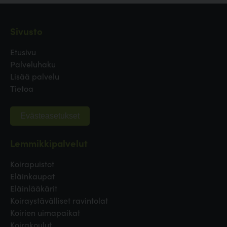
Sivusto
Etusivu
Palveluhaku
Lisää palvelu
Tietoa
Evästeasetukset
Lemmikkipalvelut
Koirapuistot
Eläinkaupat
Eläinlääkärit
Koiraystävälliset ravintolat
Koirien uimapaikat
Koirakoulut