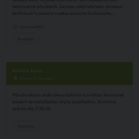
seisovasta pöydästä. Lounas valmistetaan omassa
keittiössä tuoreista raaka-aineista lisäaineita...
1 kommenttia
Ravintola
Kahvila Kuusi
Käpytie 6, Tampere
Päiväsaikaan auki oleva kahvila toivottaa karvaiset
kaverit tervetulleeksi myös sisätiloihin. Avoinna
arkisin klo 7.30-15
Ravintola