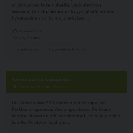
yli 20 vuoden kokemuksella. Laaja tietämys
kissoista, koirista, akvaarioista, jyrsijöistä. Erittäin
hyvätasoinen valikoima ja erityisen...
1 kommenttia
2.67, 6 ääntä
Eläinkauppa
Hyvinvointi ja hoitolat
Vermonpuiston koirapuisto
Tarvonsalmenkatu 1, Espoo
Uusi lokakuussa 2013 valmistunut koirapuisto
Perkkaan kupeessa, Vermonpuistossa. Perkkaan
koirapuistossa on erilliset aitaukset isoille ja pienille
koirille. Puisto on kooltaan...