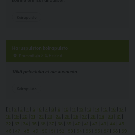
Koirapuisto
Haruspuiston koirapuisto
Prammikuja 2-3, Helsinki
Tällä palvelulla ei ole kuvausta.
Koirapuisto
[
1
|
2
|
3
|
4
|
5
|
6
|
7
|
8
|
9
|
10
|
11
|
12
|
13
|
14
|
15
|
16
|
17
|
18
|
19
|
20
|
21
|
22
|
23
|
24
|
25
|
26
|
27
|
28
|
29
|
30
|
31
|
32
|
33
|
34
|
35
|
36
|
37
|
38
|
39
|
40
|
41
|
42
|
43
|
44
|
45
|
46
|
47
|
48
|
49
|
50
|
51
|
52
|
53
|
54
|
55
|
56
|
57
|
58
|
59