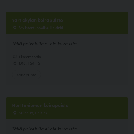
Vartiokylän koirapuisto
Myllytontunpolku, Helsinki
Tällä palvelulla ei ole kuvausta.
1 kommenttia
1.00, 1 ääntä
Koirapuisto
Herttoniemen koirapuisto
Siilitie 18, Helsinki
Tällä palvelulla ei ole kuvausta.