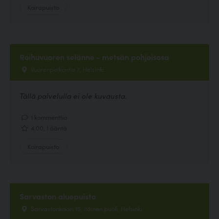
Koirapuisto
Roihuvuoren selänne - metsän pohjoisosa
Vuorenpeikontie 7, Helsinki
Tällä palvelulla ei ole kuvausta.
1 kommenttia
4.00, 1 ääntä
Koirapuisto
Sarvaston aluepuisto
Sarvastonkaari 15, itäinen puoli, Helsinki