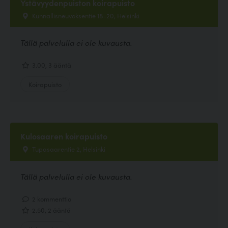
Ystävyydenpuiston koirapuisto
Kunnallisneuvoksentie 18-20, Helsinki
Tällä palvelulla ei ole kuvausta.
3.00, 3 ääntä
Koirapuisto
Kulosaaren koirapuisto
Tupasaarentie 2, Helsinki
Tällä palvelulla ei ole kuvausta.
2 kommenttia
2.50, 2 ääntä