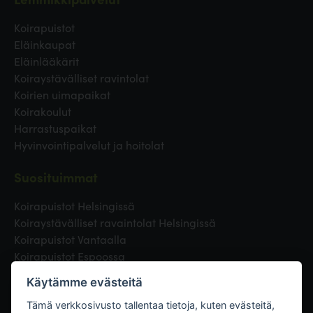
Koirapuistot
Eläinkaupat
Eläinlääkärit
Koiraystävälliset ravintolat
Koirien uimapaikat
Koirakoulut
Harrastuspaikat
Hyvinvointipalvelut ja hoitolat
Suosituimmat
Koirapuistot Helsingissä
Koiraystävälliset ravaintolat Helsingissä
Koirapuistot Vantaalla
Koirapuistot Espoossa
Koirapuistot Turussa
Käytämme evästeitä
Eläinlääkäri Helsingissä
Koirapuistot Tampereella
Tämä verkkosivusto tallentaa tietoja, kuten evästeitä,