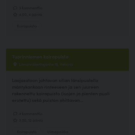
3 kommenttia
4.00, 4 ääntä
Koirapuisto
Tuorinniemen koirapuisto
Linnanrakentajantie 16, Helsinki
Laajasaloon johtavan sillan länsipuolella
mäntykankaan rinteeseen ja sen juureen
rakennettu koirapuisto (isojen ja pienten puoli
erotettu) sekä puiston ohittavan...
4 kommenttia
3.50, 12 ääntä
Koirapuisto
Uimapaikka