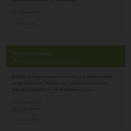
1 kommenttia
Koirapuisto
Kivikon koirapuisto
Kivikonkaari 35, itäinen puoli, Helsinki
Kivikon koirapuistossa on isoille ja pienille koirille
omat alueensa. Maasto on vaihtelevaa ja esim.
pienien puolella on iso hiekkakasa jota...
6 kommenttia
3.29, 7 ääntä
Koirapuisto