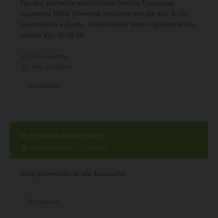
Täyden palvelun eläinlääkärihoitoa Espoossa
vuodesta 1985! Olemme avoinna ma-pe klo. 8-20,
lauantaisin suljettu. Polikliniikka ilman ajanvarausta
arkisin klo. 10-12.30
2 kommenttia
4.50, 40 ääntä
Eläinlääkäri
Myllypuron koirapuisto
Myllymatkantie 1-3, Helsinki
Tällä palvelulla ei ole kuvausta.
Koirapuisto