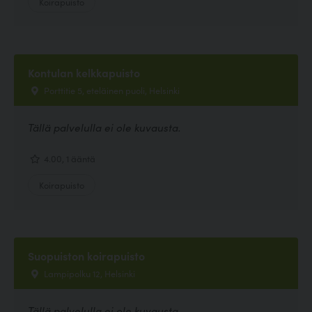
Koirapuisto
Kontulan kelkkapuisto
Porttitie 5, eteläinen puoli, Helsinki
Tällä palvelulla ei ole kuvausta.
4.00, 1 ääntä
Koirapuisto
Suopuiston koirapuisto
Lampipolku 12, Helsinki
Tällä palvelulla ei ole kuvausta.