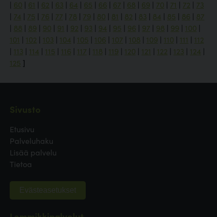
|
60
|
61
|
62
|
63
|
64
|
65
|
66
|
67
|
68
|
69
|
70
|
71
|
72
|
73
|
74
|
75
|
76
|
77
|
78
|
79
|
80
|
81
|
82
|
83
|
84
|
85
|
86
|
87
|
88
|
89
|
90
|
91
|
92
|
93
|
94
|
95
|
96
|
97
|
98
|
99
|
100
|
101
|
102
|
103
|
104
|
105
|
106
|
107
|
108
|
109
|
110
|
111
|
112
|
113
|
114
|
115
|
116
|
117
|
118
|
119
|
120
|
121
|
122
|
123
|
124
|
125
]
Sivusto
Etusivu
Palveluhaku
Lisää palvelu
Tietoa
Evästeasetukset
Lemmikkipalvelut