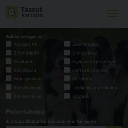
Valitse kategoria(t)
Koirapuisto
Eläinkauppa
Eläinlääkäri
Uimapaikka
Ravintola
Hyvinvointi ja hoitolat
Koirakoulu
Harrastuspaikka
Muut palvelut
Koirahotelli
Koirakuvaaja
Lenkkeily ja patikointi
Koirasovellus
Kauppa
Palveluhaku
Syötä paikkakunta, palvelun nimi tai osoite