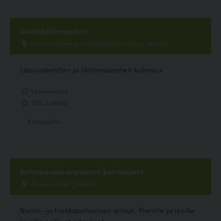
Naulakallionpuisto
Länsimäentien ja Untamalantien risteys, Helsinki
Länsimäentien ja Untamalantien kulmaus
1 kommenttia
1.00, 2 ääntä
Koirapuisto
Satamasaarenpuiston koirapuisto
Punakiventie 7, Helsinki
Nurmi- ja hiekkapohjainen aitaus. Pienille ja isoille
koirille erilliset aitaukset.