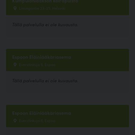
Kumpulanlaakson koirapuisto
Limingantie 23-25, Helsinki
Tällä palvelulla ei ole kuvausta.
Espoon Eläinlääkäriasema
Everstinkuja 6, Espoo
Tällä palvelulla ei ole kuvausta.
Espoon Eläinlääkäriasema
Everstinkuja 6, Espoo