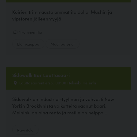
Koirien trimmausta ammattitaidolla. Mushin ja
vipstoren jälleenmyyjä
1 kommenttia
Eläinkauppa
Muut palvelut
Sidewalk Bar Lauttasaari
Lauttasaarentie 25 , 00100 Helsinki, Helsinki
Sidewalk on industrial-tyylinen ja vahvasti New
Yorkin Brooklynista vaikutteita saanut baari.
Meininki on aina rento ja meille on helppo...
Ravintola