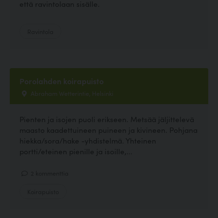
että ravintolaan sisälle.
Ravintola
Porolahden koirapuisto
Abraham Wetterintie, Helsinki
Pienten ja isojen puoli erikseen. Metsää jäljittelevä
maasto kaadettuineen puineen ja kivineen. Pohjana
hiekka/sora/hake -yhdistelmä. Yhteinen
portti/eteinen pienille ja isoille,...
2 kommenttia
Koirapuisto