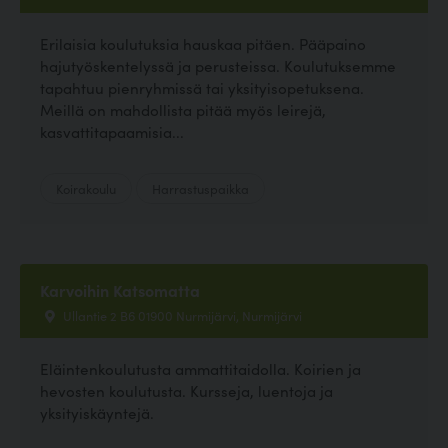
Erilaisia koulutuksia hauskaa pitäen. Pääpaino
hajutyöskentelyssä ja perusteissa. Koulutuksemme
tapahtuu pienryhmissä tai yksityisopetuksena.
Meillä on mahdollista pitää myös leirejä,
kasvattitapaamisia...
Koirakoulu
Harrastuspaikka
Karvoihin Katsomatta
Ullantie 2 B6 01900 Nurmijärvi, Nurmijärvi
Eläintenkoulutusta ammattitaidolla. Koirien ja
hevosten koulutusta. Kursseja, luentoja ja
yksityiskäyntejä.