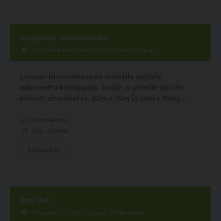
Suurpelto, Vävarsinhaka
Suurpellon koirapuisto, 02750 Espoo, Espoo
Loivaan länsirinteeseen entiselle pellolle
rakennettu koirapuisto. Isoille ja pienille koirille
erilliset aitaukset (n. 60m x 30m ja 30m x 30m)....
1 kommenttia
3.33, 3 ääntä
Koirapuisto
Dog Deli
Hirsalantie 11 02420 Jorvas, Kirkkonummi