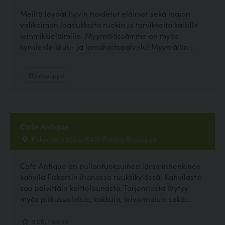
Meiltä löydät hyvin hoidetut eläimet sekä laajan
valikoiman laadukkaita ruokia ja tarvikkeita kaikille
lemmikkieläimille. Myymälässämme on myös
kynsienleikkuu- ja lomahoitopalvelu! Myymälän...
Eläinkauppa
Cafe Antique
Fiskarsintie 352 c, 10470 Fiskars, Raasepori
Cafe Antique on pullantuoksuinen lämminhenkinen
kahvila Fiskarsin ihanassa ruukkikylässä. Kahvilasta
saa päivittäin keittolounasta. Tarjonnasta löytyy
myös pikkusuolaisia, kakkuja, leivonnaisia sekä...
5.00, 1 ääntä