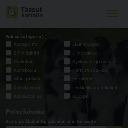
Valitse kategoria(t)
Koirapuisto
Eläinkauppa
Eläinlääkäri
Uimapaikka
Ravintola
Hyvinvointi ja hoitolat
Koirakoulu
Harrastuspaikka
Muut palvelut
Koirahotelli
Koirakuvaaja
Lenkkeily ja patikointi
Koirasovellus
Kauppa
Palveluhaku
Syötä paikkakunta, palvelun nimi tai osoite