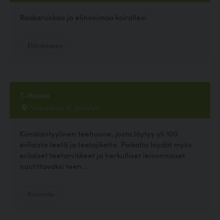
Raakaruokaa ja elinvoimaa koirallesi
Eläinkauppa
T-House
Vaasankatu 10, Jyväskylä
Kiinalaistyylinen teehuone, josta löytyy yli 100
erilaista teetä ja teelajiketta. Paikalta löydät myös
erilaiset teetarvikkeet ja herkulliset leivonnaiset
nautittavaksi teen...
Ravintola