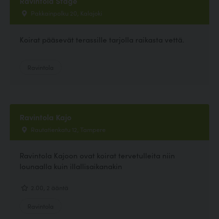
Ravintola Stage
Pakkainpolku 20, Kalajoki
Koirat pääsevät terassille tarjolla raikasta vettä.
Ravintola
Ravintola Kajo
Rautatienkatu 12, Tampere
Ravintola Kajoon ovat koirat tervetulleita niin
lounaalla kuin illallisaikanakin
2.00, 2 ääntä
Ravintola