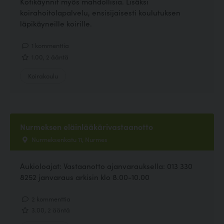
Kotikäynnit myös mahdollisia. Lisäksi
koirahoitolapalvelu, ensisijaisesti koulutuksen
läpikäyneille koirille.
1 kommenttia
1.00, 2 ääntä
Koirakoulu
Nurmeksen eläinlääkärivastaanotto
Nurmeksenkatu 11, Nurmes
Aukioloajat: Vastaanotto ajanvarauksella: 013 330
8252 janvaraus arkisin klo 8.00-10.00
2 kommenttia
3.00, 2 ääntä