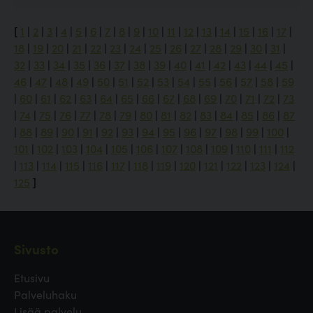
[
1
|
2
|
3
|
4
|
5
|
6
|
7
|
8
|
9
|
10
|
11
|
12
|
13
|
14
|
15
|
16
|
17
|
18
|
19
|
20
|
21
|
22
|
23
|
24
|
25
|
26
|
27
|
28
|
29
|
30
|
31
|
32
|
33
|
34
|
35
|
36
|
37
|
38
|
39
|
40
|
41
|
42
|
43
|
44
|
45
|
46
|
47
|
48
|
49
|
50
|
51
|
52
|
53
|
54
|
55
|
56
|
57
|
58
|
59
|
60
|
61
|
62
|
63
|
64
|
65
|
66
|
67
|
68
|
69
|
70
|
71
|
72
|
73
|
74
|
75
|
76
|
77
|
78
|
79
|
80
|
81
|
82
|
83
|
84
|
85
|
86
|
87
|
88
|
89
|
90
|
91
|
92
|
93
|
94
|
95
|
96
|
97
|
98
|
99
|
100
|
101
|
102
|
103
|
104
|
105
|
106
|
107
|
108
|
109
|
110
|
111
|
112
|
113
|
114
|
115
|
116
|
117
|
118
|
119
|
120
|
121
|
122
|
123
|
124
|
125
]
Sivusto
Etusivu
Palveluhaku
Lisää palvelu