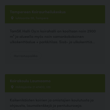
Tampereen Koiraurheilukeskus
luhtaantie 58, Tampere
TamSK Halli Oy:n koirahalli on kooltaan noin 2900
m² ja alueella myös noin samankokokoinen
ulkokenttäalue + parkkitilaa. Sisä- ja ulkokenttiä...
Harrastuspaikka
Koirakoulu Laumaamo
Hiihtäjäntie 21 47400, Iitti
Kaikenikäisten koirien ja omistajien koulutusta ja
ohjausta, laumalenkkejä ja pentukursseja.