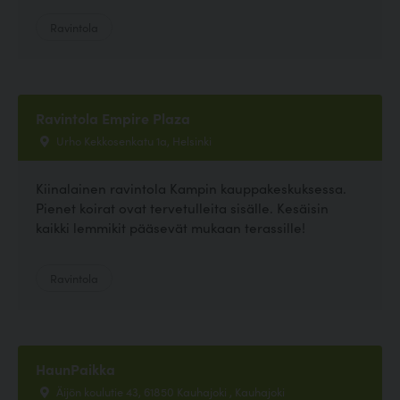
Ravintola
Ravintola Empire Plaza
Urho Kekkosenkatu 1a, Helsinki
Kiinalainen ravintola Kampin kauppakeskuksessa.
Pienet koirat ovat tervetulleita sisälle. Kesäisin
kaikki lemmikit pääsevät mukaan terassille!
Ravintola
HaunPaikka
Äijön koulutie 43, 61850 Kauhajoki , Kauhajoki