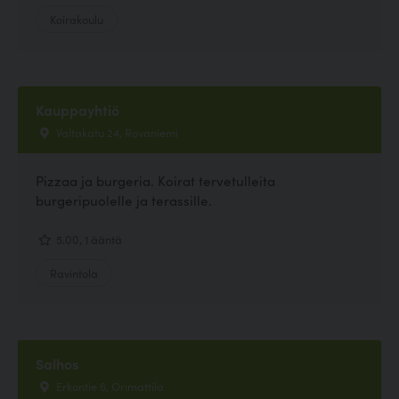
Koirakoulu
Kauppayhtiö
Valtakatu 24, Rovaniemi
Pizzaa ja burgeria. Koirat tervetulleita
burgeripuolelle ja terassille.
5.00, 1 ääntä
Ravintola
Salhos
Erkontie 6, Orimattila