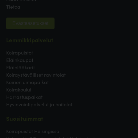
Tietoa
Evästeasetukset
Lemmikkipalvelut
Koirapuistot
Eläinkaupat
Eläinlääkärit
Koiraystävälliset ravintolat
Koirien uimapaikat
Koirakoulut
Harrastuspaikat
Hyvinvointipalvelut ja hoitolat
Suosituimmat
Koirapuistot Helsingissä