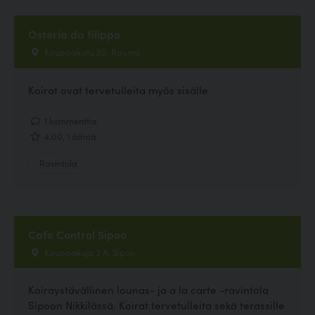
Osteria da filippo
Kauppakatu 20, Rauma
Koirat ovat tervetulleita myös sisälle
1 kommenttia
4.00, 1 ääntä
Ravintola
Cafe Control Sipoo
Kauppakuja 3 A, Sipoo
Koiraystävällinen lounas- ja a la carte -ravintola
Sipoon Nikkilässä. Koirat tervetulleita sekä terassille