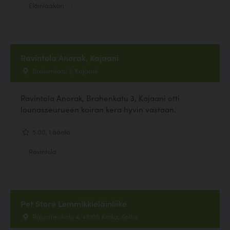
Eläinlääkäri
Ravintola Anorak, Kajaani
Brahenkatu 3, Kajaani
Ravintola Anorak, Brahenkatu 3, Kajaani otti
lounasseurueen koiran kera hyvin vastaan.
5.00, 1 ääntä
Ravintola
Pet Store Lemmikkieläinliike
Rautatienkatu 4, 48100 Kotka, Kotka