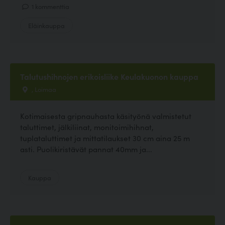
1 kommenttia
Eläinkauppa
Talutushihnojen erikoisliike Keulakuonon kauppa
, Loimaa
Kotimaisesta gripnauhasta käsityönä valmistetut
taluttimet, jälkiliinat, monitoimihihnat,
tuplataluttimet ja mittatilaukset 30 cm aina 25 m
asti. Puolikiristävät pannat 40mm ja...
Kauppa