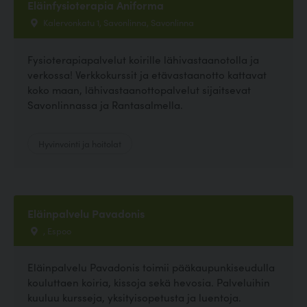
Eläinfysioterapia Aniforma
Kalervonkatu 1, Savonlinna, Savonlinna
Fysioterapiapalvelut koirille lähivastaanotolla ja
verkossa! Verkkokurssit ja etävastaanotto kattavat
koko maan, lähivastaanottopalvelut sijaitsevat
Savonlinnassa ja Rantasalmella.
Hyvinvointi ja hoitolat
Eläinpalvelu Pavadonis
, Espoo
Eläinpalvelu Pavadonis toimii pääkaupunkiseudulla
kouluttaen koiria, kissoja sekä hevosia. Palveluihin
kuuluu kursseja, yksityisopetusta ja luentoja.