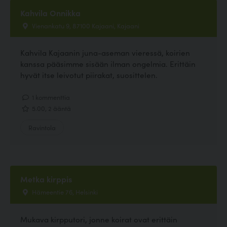
Kahvila Onnikka
Vienankatu 9, 87100 Kajaani, Kajaani
Kahvila Kajaanin juna-aseman vieressä, koirien
kanssa pääsimme sisään ilman ongelmia. Erittäin
hyvät itse leivotut piirakat, suosittelen.
1 kommenttia
5.00, 2 ääntä
Ravintola
Metka kirppis
Hämeentie 76, Helsinki
Mukava kirpputori, jonne koirat ovat erittäin