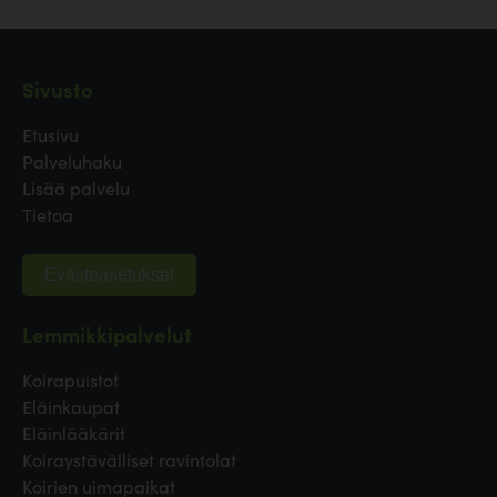
Sivusto
Etusivu
Palveluhaku
Lisää palvelu
Tietoa
Evästeasetukset
Lemmikkipalvelut
Koirapuistot
Eläinkaupat
Eläinlääkärit
Koiraystävälliset ravintolat
Koirien uimapaikat