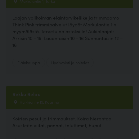
Markulantie 1, Turku
Laajan valikoiman eläintarvikeliike ja trimmaamo
Think Pink trimmipalvelut löydät Markulantie 1:n
myymälästä. Tervetuloa ostoksille! Aukioloajat:
Arkisin 10 - 19 Lauantaisin 10 - 16 Sunnuntaisin 12 –
16
Eläinkauppa
Hyvinvointi ja hoitolat
Rekku Relax
Hulkkiontie 15, Kaarina
Koirien pesut ja trimmaukset. Koira hierontaa.
Asusteita viitat, pannat, taluttimet, huput.