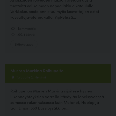
tuotteita valikoimaan nopeallakin aikataululla.
Verkkokaupasta onnistuu myös kasvattajien ostot
kasvattaja-alennuksilla. VipPetissä...
1 kommenttia
1.00, 1 ääntä
Eläinkauppa
Murren Murkina Roihupelto
Tulppatie 2, Helsinki
Roihupellon Murren Murkina sijaitsee hyvien
liikenneyhteyksien varrella Itäväylän läheisyydessä
samassa rakennuksessa kuin Motonet, Hoplop ja
Lidl. Linjan 550 bussipysäkki on...