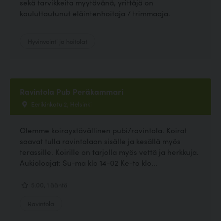
sekä tarvikkeita myytävänä, yrittäjä on
kouluttautunut eläintenhoitaja / trimmaaja.
Hyvinvointi ja hoitolat
Ravintola Pub Peräkammari
Eerikinkatu 2, Helsinki
Olemme koiraystävällinen pubi/ravintola. Koirat
saavat tulla ravintolaan sisälle ja kesällä myös
terassille. Koirille on tarjolla myös vettä ja herkkuja.
Aukioloajat: Su-ma klo 14-02 Ke-to klo...
5.00, 1 ääntä
Ravintola