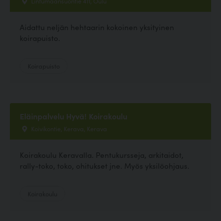
Lintumaansuontie 411, Oulu
Aidattu neljän hehtaarin kokoinen yksityinen
koirapuisto.
Koirapuisto
Eläinpalvelu Hyvä! Koirakoulu
Koivikontie, Kerava, Kerava
Koirakoulu Keravalla. Pentukursseja, arkitaidot,
rally-toko, toko, ohitukset jne. Myös yksilöohjaus.
Koirakoulu