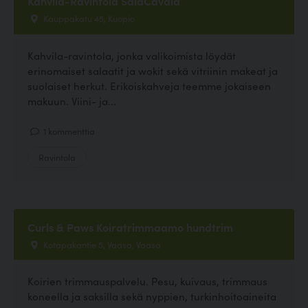
Kahvila-Ravintola SalaCavala
Kauppakatu 45, Kuopio
Kahvila-ravintola, jonka valikoimista löydät
erinomaiset salaatit ja wokit sekä vitriinin makeat ja
suolaiset herkut. Erikoiskahveja teemme jokaiseen
makuun. Viini- ja...
1 kommenttia
Ravintola
Curls & Paws Koiratrimmaamo hundtrim
Kotapakantie 5, Vaasa, Vaasa
Koirien trimmauspalvelu. Pesu, kuivaus, trimmaus
koneella ja saksilla sekä nyppien, turkinhoitoaineita