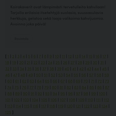
Koirakaverit ovat lämpimästi tervetulleita kahvilaan!
Tarjolla erilaisia itsetehtyjä suolasia, suussasulavia
herkkuja, gelatoa sekä laaja valikoima kahvijuomia.
Avoinna joka päivä!
Ravintola
[
1
|
2
|
3
|
4
|
5
|
6
|
7
|
8
|
9
|
10
|
11
|
12
|
13
|
14
|
15
|
16
|
17
|
18
|
19
|
20
|
21
|
22
|
23
|
24
|
25
|
26
|
27
|
28
|
29
|
30
|
31
|
32
|
33
|
34
|
35
|
36
|
37
|
38
|
39
|
40
|
41
|
42
|
43
|
44
|
45
|
46
|
47
|
48
|
49
|
50
|
51
|
52
|
53
|
54
|
55
|
56
|
57
|
58
|
59
|
60
|
61
|
62
|
63
|
64
|
65
|
66
|
67
|
68
|
69
|
70
|
71
|
72
|
73
|
74
|
75
|
76
|
77
|
78
|
79
|
80
|
81
|
82
|
83
|
84
|
85
|
86
|
87
|
88
|
89
|
90
|
91
|
92
|
93
|
94
|
95
|
96
|
97
|
98
|
99
|
100
|
101
|
102
|
103
|
104
|
105
|
106
|
107
|
108
|
109
|
110
|
111
|
112
|
113
|
114
|
115
|
116
|
117
|
118
|
119
|
120
|
121
|
122
|
123
|
124
|
125
]