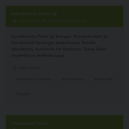
Koirahoitola Paws Up
Lönnrotinkatu 28, 00180 Helsinki, Helsinki
Koirahoitola Paws Up Kamppi. Koirapäiväkoti ja
koirahotelli Helsingin keskustassa. Koirille
päivähoito, tuntihoito tai täyshoito. Sassy Woof
myymälä ja verkkokauppa.
2.00, 2 ääntä
Hyvinvointi ja hoitolat
Muut palvelut
Koirahotelli
Kauppa
Voimaeläin Turku