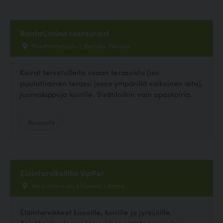
RantaCasino restaurant
Maaherrankatu 2,Heinola, Heinola
Koirat tervetulleita osaan terassista (iso
puulattiainen terassi jossa ympärillä valkoinen aita),
juomakippoja koirille. Sisätiloihin vain opaskoiria.
Ravintola
Eläintarvikeliike VipPet
Vesikoskenkatu 4 loimaa, Loimaa
Eläintarvikkeet kissoille, koirille ja jyrsijöille.
Asiakkaiden toiveiden mukaan otetaan uusia