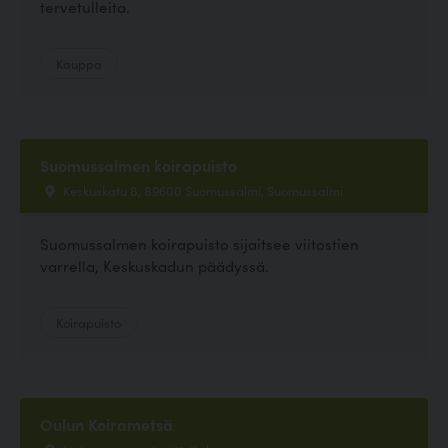
tervetulleita.
Kauppa
Suomussalmen koirapuisto
Keskuskatu 8, 89600 Suomussalmi, Suomussalmi
Suomussalmen koirapuisto sijaitsee viitostien
varrella, Keskuskadun päädyssä.
Koirapuisto
Oulun Koirametsä