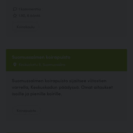
1 kommenttia
1.50, 6 ääntä
Koirakoulu
Suomussalmen koirapuisto
Keskuskatu 8, Suomussalmi
Suomussalmen koirapuisto sijaitsee viitostien
varrella, Keskuskadun päädyssä. Omat aitaukset
isoille ja pienille koirille.
Koirapuisto