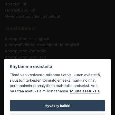
Koirakoulut
Harrastuspaikat
Hyvinvointipalvelut ja hoitolat
Suosituimmat
Koirapuistot Helsingissä
Koiraystävälliset ravaintolat Helsingissä
Koirapuistot Vantaalla
Koirapuistot Espoossa
Koirapuistot Turussa
Käytämme evästeitä
Eläinlääkäri Helsingissä
Koirapuistot Tampereella
Tämä verkkosivusto tallentaa tietoja, kuten evästeitä,
sivuston tärkeiden toimintojen sekä markkinoinnin,
personoinnin ja analytiikan mahdollistamiseksi. Voit
Linkit
muuttaa asetuksia milloin tahansa.
Muuta asetuksia
Hyväksy kaikki