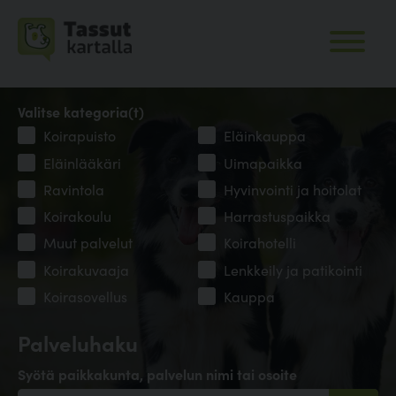
Valitse kategoria(t)
Koirapuisto
Eläinkauppa
Eläinlääkäri
Uimapaikka
Ravintola
Hyvinvointi ja hoitolat
Koirakoulu
Harrastuspaikka
Muut palvelut
Koirahotelli
Koirakuvaaja
Lenkkeily ja patikointi
Koirasovellus
Kauppa
Palveluhaku
Syötä paikkakunta, palvelun nimi tai osoite