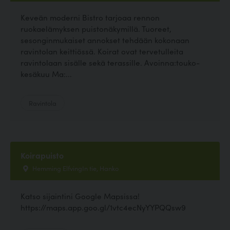
Keveän moderni Bistro tarjoaa rennon
ruokaelämyksen puistonäkymillä. Tuoreet,
sesonginmukaiset annokset tehdään kokonaan
ravintolan keittiössä. Koirat ovat tervetulleita
ravintolaan sisälle sekä terassille. Avoinna:touko-
kesäkuu Ma:...
Ravintola
Koirapuisto
Hemming ElfvingIn tie, Hanko
Katso sijaintini Google Mapsissa!
https://maps.app.goo.gl/1vtc4ecNyYYPQQsw9