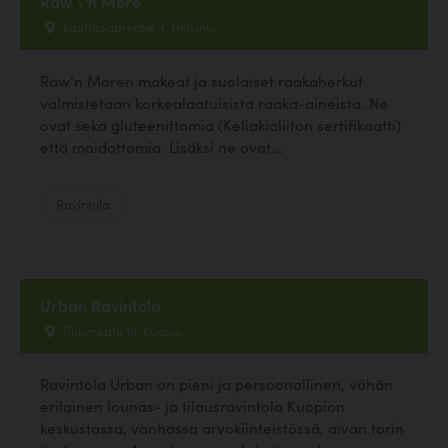
Raw \'n More
Lauttasaarentie 4, Helsinki
Raw’n Moren makeat ja suolaiset raakaherkut
valmistetaan korkealaatuisista raaka-aineista. Ne
ovat sekä gluteenittomia (Keliakialiiton sertifikaatti)
että maidottomia. Lisäksi ne ovat...
Ravintola
Urban Ravintola
Puijonkatu 15, Kuopio
Ravintola Urban on pieni ja persoonallinen, vähän
erilainen lounas- ja tilausravintola Kuopion
keskustassa, vanhassa arvokiinteistössä, aivan torin