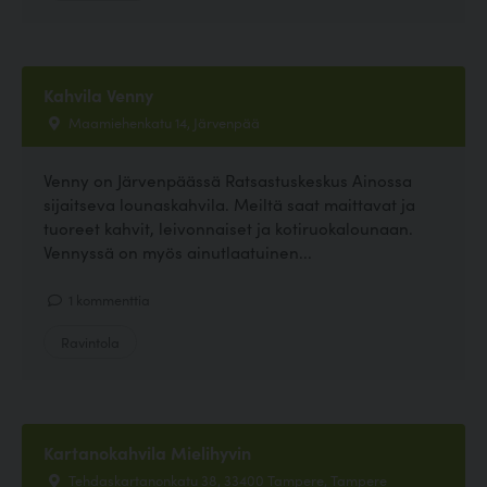
Kahvila Venny
Maamiehenkatu 14, Järvenpää
Venny on Järvenpäässä Ratsastuskeskus Ainossa
sijaitseva lounaskahvila. Meiltä saat maittavat ja
tuoreet kahvit, leivonnaiset ja kotiruokalounaan.
Vennyssä on myös ainutlaatuinen...
1 kommenttia
Ravintola
Kartanokahvila Mielihyvin
Tehdaskartanonkatu 38, 33400 Tampere, Tampere