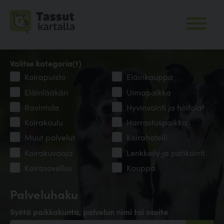
Valitse kategoria(t)
Koirapuisto
Eläinkauppa
Eläinlääkäri
Uimapaikka
Ravintola
Hyvinvointi ja hoitolat
Koirakoulu
Harrastuspaikka
Muut palvelut
Koirahotelli
Koirakuvaaja
Lenkkeily ja patikointi
Koirasovellus
Kauppa
Palveluhaku
Syötä paikkakunta, palvelun nimi tai osoite