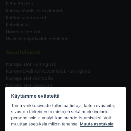
Eläinlääkärit
Koiraystävälliset ravintolat
Koirien uimapaikat
Koirakoulut
Harrastuspaikat
Hyvinvointipalvelut ja hoitolat
Suosituimmat
Koirapuistot Helsingissä
Koiraystävälliset ravaintolat Helsingissä
Koirapuistot Vantaalla
Koirapuistot Espoossa
Koirapuistot Turussa
Käytämme evästeitä
Eläinlääkäri Helsingissä
Koirapuistot Tampereella
Tämä verkkosivusto tallentaa tietoja, kuten evästeitä,
sivuston tärkeiden toimintojen sekä markkinoinnin,
personoinnin ja analytiikan mahdollistamiseksi. Voit
Linkit
muuttaa asetuksia milloin tahansa.
Muuta asetuksia