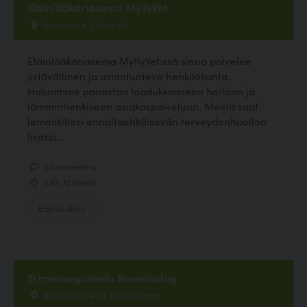
Eläinlääkäriasema MyllyVet
Kiviparintie 2, Helsinki
Eläinlääkäriasema MyllyVet:ssä sinua palvelee
ystävällinen ja asiantunteva henkilökunta.
Haluamme panostaa laadukkaaseen hoitoon ja
lämminhenkiseen asiakaspalveluun. Meiltä saat
lemmikillesi ennaltaehkäisevän terveydenhuollon
lisäksi...
3 kommenttia
4.67, 12 ääntä
Eläinlääkäri
Trimmauspalvelu Noveriadog
Ristikalliontie 24, Kirkkonummi