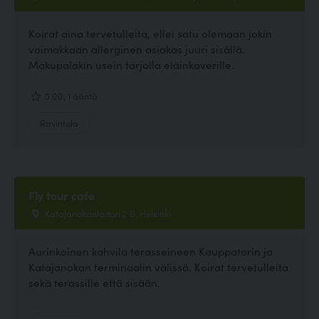
Koirat aina tervetulleita, ellei satu olemaan jokin
voimakkaan allerginen asiakas juuri sisällä.
Makupalakin usein tarjolla eläinkaverille.
5.00, 1 ääntä
Ravintola
Fly tour cafe
Katajanokanlaituri 2 B, Helsinki
Aurinkoinen kahvila terasseineen Kauppatorin ja
Katajanokan terminaalin välissä. Koirat tervetulleita
sekä terassille että sisään.