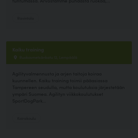
tuntumassa. Arvostamme puhdasta ruokaa,...
Ravintola
Kaiku training
Ruokosmetsänkatu 12, Lempäälä
Agilityvalmennusta ja arjen taitoja koiraa
kuunnellen. Kaiku training toimii pääasiassa
Tampereen seudulla, mutta koulutuksia järjestetään
ympäri Suomea. Agilityn viikkokoulutukset
SportDogPark...
Koirakoulu