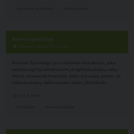
Hyvinvointi ja hoitolat
Muut palvelut
Avarian Sportdogs
Riihiraitti 1, 90240 OULU, Oulu
Avarian Sportdogs on oululainen koirakoulu, joka
tarjoaa agilityvalmennusta ja agilitykursseja, rally-
tokoa, nosework-treenejä, dobo-kursseja, pentu- ja
alkeiskursseja, sekä muiden lajien yksittäisiä...
3.13, 8 ääntä
Koirakoulu
Harrastuspaikka