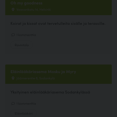
Oh my goodness
Vaasankatu 14, Helsinki
Koirat ja kissat ovat tervetulleita sisälle ja terassille.
1 kommenttia
Ravintola
Eläinlääkäriasema Mosku ja Myry
Jäämerentie 6, Sodankylä
Yksityinen eläinlääkäriasema Sodankylässä
1 kommenttia
Eläinlääkäri