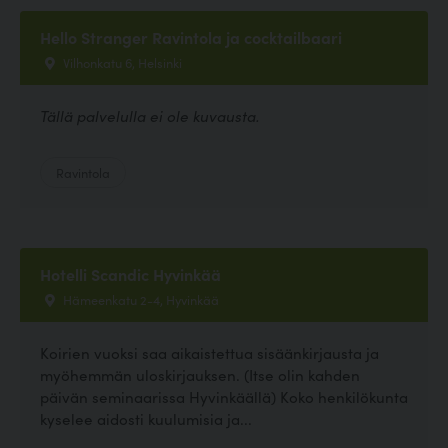
Hello Stranger Ravintola ja cocktailbaari
Vilhonkatu 6, Helsinki
Tällä palvelulla ei ole kuvausta.
Ravintola
Hotelli Scandic Hyvinkää
Hämeenkatu 2-4, Hyvinkää
Koirien vuoksi saa aikaistettua sisäänkirjausta ja
myöhemmän uloskirjauksen. (Itse olin kahden
päivän seminaarissa Hyvinkäällä) Koko henkilökunta
kyselee aidosti kuulumisia ja...