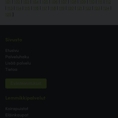
101
|
102
|
103
|
104
|
105
|
106
|
107
|
108
|
109
|
110
|
111
|
112
|
113
|
114
|
115
|
116
|
117
|
118
|
119
|
120
|
121
|
122
|
123
|
124
|
125
]
Sivusto
Etusivu
Palveluhaku
Lisää palvelu
Tietoa
Evästeasetukset
Lemmikkipalvelut
Koirapuistot
Eläinkaupat