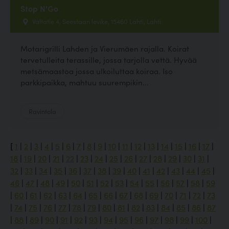
Stop N'Go
Valtatie 4, Seestaan levike, 15460 Lahti, Lahti
Motarigrilli Lahden ja Vierumäen rajalla. Koirat
tervetulleita terassille, jossa tarjolla vettä. Hyvää
metsämaastoa jossa ulkoiluttaa koiraa. Iso
parkkipaikka, mahtuu suurempikin...
Ravintola
[
1
|
2
|
3
|
4
|
5
|
6
|
7
|
8
|
9
|
10
|
11
|
12
|
13
|
14
|
15
|
16
|
17
|
18
|
19
|
20
|
21
|
22
|
23
|
24
|
25
|
26
|
27
|
28
|
29
|
30
|
31
|
32
|
33
|
34
|
35
|
36
|
37
|
38
|
39
|
40
|
41
|
42
|
43
|
44
|
45
|
46
|
47
|
48
|
49
|
50
|
51
|
52
|
53
|
54
|
55
|
56
|
57
|
58
|
59
|
60
|
61
|
62
|
63
|
64
|
65
|
66
|
67
|
68
|
69
|
70
|
71
|
72
|
73
|
74
|
75
|
76
|
77
|
78
|
79
|
80
|
81
|
82
|
83
|
84
|
85
|
86
|
87
|
88
|
89
|
90
|
91
|
92
|
93
|
94
|
95
|
96
|
97
|
98
|
99
|
100
|