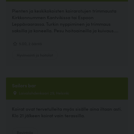
Pienten ja keskikokoisten koirarotujen trimmausta
Kirkkonnummen Kantvikissa tai Espoon
Leppävaarassa. Turkin nyppiminen ja trimmaus
saksilla ja koneella. Pesu hoitoaineilla ja kuivaus....
5.00, 2 ääntä
Hyvinvointi ja hoitolat
Sailors bar
Laivalahdenkaari 29, Helsinki
Koirat ovat tervetulleita myös sisälle aina iltaan asti.
Klo 21 jälkeen koirat vain terassilla.
Ravintola