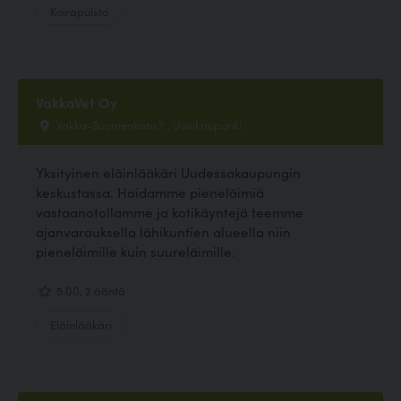
Koirapuisto
VakkaVet Oy
Vakka-Suomenkatu 7 , Uusikaupunki
Yksityinen eläinlääkäri Uudessakaupungin
keskustassa. Hoidamme pieneläimiä
vastaanotollamme ja kotikäyntejä teemme
ajanvarauksella lähikuntien alueella niin
pieneläimille kuin suureläimille.
5.00, 2 ääntä
Eläinlääkäri