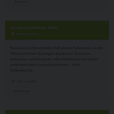
Ravintola
Koirakoulu Rakkaat Rakit
Pekola, Hattula
Koulutusta järjestetään Hattulassa Pekolassa, aivan
Hämeenlinnan Aulangon kupeessa. Koulutus
pohjautuu positiiviseen vahvistamiseen eli koiran
palkitsemiseen ja motivoimiseen - näin
tekemisestä...
3.00, 2 ääntä
Koirakoulu