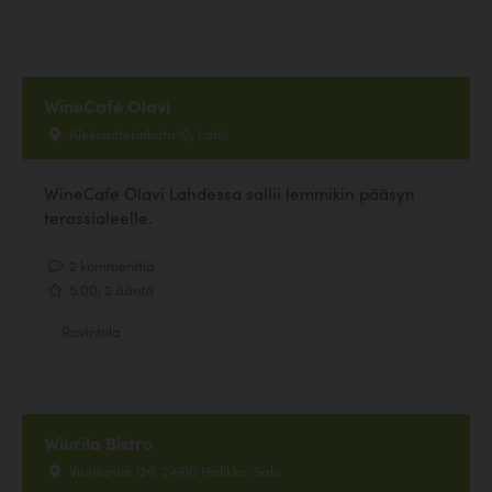
WineCafé Olavi
Aleksanterinkatu 10, Lahti
WineCafe Olavi Lahdessa sallii lemmikin pääsyn
terassialeelle.
2 kommenttia
5.00, 2 ääntä
Ravintola
Wiurila Bistro
Viurilantie 126, 24910 Halikko, Salo