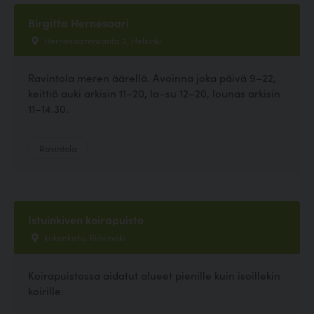
Birgitta Hernesaari
Hernesaarenranta 2, Helsinki
Ravintola meren äärellä. Avoinna joka päivä 9–22,
keittiö auki arkisin 11–20, la–su 12–20, lounas arkisin
11–14.30.
Ravintola
Istuinkiven koirapuisto
kokonkatu, Riihimäki
Koirapuistossa aidatut alueet pienille kuin isoillekin
koirille.