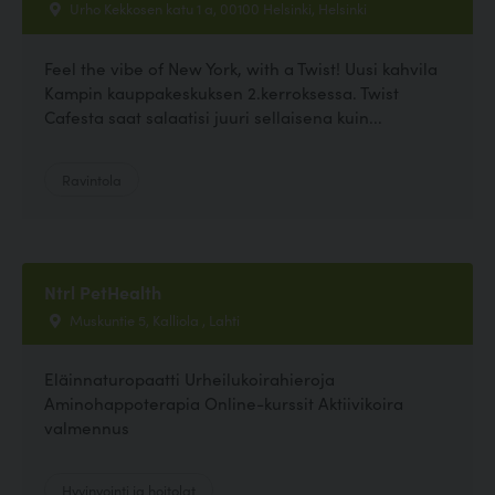
Urho Kekkosen katu 1 a, 00100 Helsinki, Helsinki
Feel the vibe of New York, with a Twist! Uusi kahvila
Kampin kauppakeskuksen 2.kerroksessa. Twist
Cafesta saat salaatisi juuri sellaisena kuin...
Ravintola
Ntrl PetHealth
Muskuntie 5, Kalliola , Lahti
Eläinnaturopaatti Urheilukoirahieroja
Aminohappoterapia Online-kurssit Aktiivikoira
valmennus
Hyvinvointi ja hoitolat