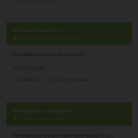
Vantaan eläinhotelli Oy
Kytötie 29, 01360 Vantaa, Vantaa
Eläinlääkäripalvelut, kissahoitola
3.19, 36 ääntä
Eläinlääkäri
Hyvinvointi ja hoitolat
Varikonniemen uittopaikka
Hämeentie, Hämeenlinna
Tästä kohteesta ei ole tarkempaa kuvausta. Jos