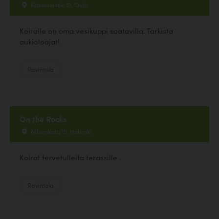
Kasarmintie 51, Oulu
Koiralle on oma vesikuppi saatavilla. Tarkista
aukioloajat!
Ravintola
On the Rocks
Mikonkatu 15, Helsinki
Koirat tervetulleita terassille .
Ravintola