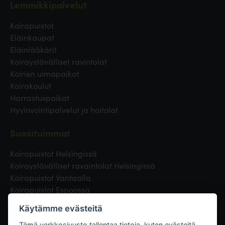
Lemmikkipalvelut
Koirapuistot
Eläinkaupat
Eläinlääkärit
Koiraystävälliset ravintolat
Koirien uimapaikat
Koirakoulut
Harrastuspaikat
Hyvinvointipalvelut ja hoitolat
Suosituimmat
Koirapuistot Helsingissä
Koiraystävälliset ravaintolat Helsingissä
Koirapuistot Vantaalla
Koirapuistot Espoossa
Koirapuistot Turussa
Käytämme evästeitä
Eläinlääkäri Helsingissä
Tämä verkkosivusto tallentaa tietoja, kuten evästeitä,