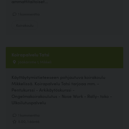
ammattitaitoiset...
1 kommenttia
Koirakoulu
Koirapalvelu Tatsi
Jääkärintie 1, Mikkeli
Käyttäytymistieteeseen pohjautuva koirakoulu
Mikkelissä. Koirapalvelu Tatsi tarjoaa mm. -
Pentukurssi - Arkikäytöskurssi -
Ongelmakoirakoulutus - Nose Work - Rally- toko -
Ulkoilutuspalvelu
1 kommenttia
5.00, 1 ääntä