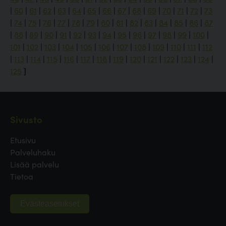
|
60
|
61
|
62
|
63
|
64
|
65
|
66
|
67
|
68
|
69
|
70
|
71
|
72
|
73
|
74
|
75
|
76
|
77
|
78
|
79
|
80
|
81
|
82
|
83
|
84
|
85
|
86
|
87
|
88
|
89
|
90
|
91
|
92
|
93
|
94
|
95
|
96
|
97
|
98
|
99
|
100
|
101
|
102
|
103
|
104
|
105
|
106
|
107
|
108
|
109
|
110
|
111
|
112
|
113
|
114
|
115
|
116
|
117
|
118
|
119
|
120
|
121
|
122
|
123
|
124
|
125
]
Sivusto
Etusivu
Palveluhaku
Lisää palvelu
Tietoa
Evästeasetukset