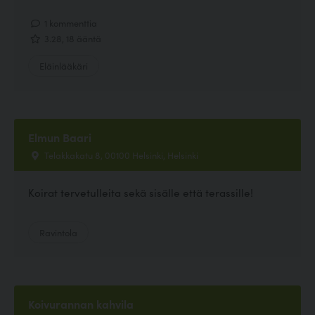
1 kommenttia
3.28, 18 ääntä
Eläinlääkäri
Elmun Baari
Telakkakatu 8, 00100 Helsinki, Helsinki
Koirat tervetulleita sekä sisälle että terassille!
Ravintola
Koivurannan kahvila