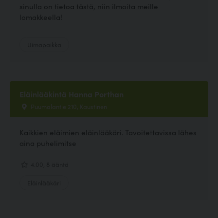
sinulla on tietoa tästä, niin ilmoita meille
lomakkeella!
Uimapaikka
Eläinlääkintä Hanna Porthan
Puumalantie 210, Kaustinen
Kaikkien eläimien eläinlääkäri. Tavoitettavissa lähes
aina puhelimitse
4.00, 8 ääntä
Eläinlääkäri