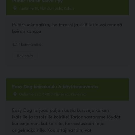
Public House Selvä Pyy
Tuntiritie 16, Äkäslompolo, Kolari
Pubi/ruokapaikka, iso terassi ja sisällekin voi mennä
koiran kanssa
1 kommenttia
Ravintola
Easy Dog koirakoulu & käytösneuvonta
Ouluntie 31 C 84100 Ylivieska, Ylivieska
Easy Dog tarjoaa paljon uusia kursseja kaiken
ikäisille ja tasoisille koirille! Tarjonnastamme löydät
kursseja mm. kotikoirille, harrastuskoirille ja
ongelmakoirille. Kouluttajina toimivat