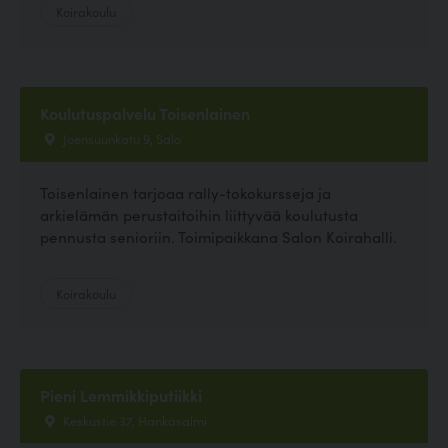
Koirakoulu
Koulutuspalvelu Toisenlainen
Joensuunkatu 9, Salo
Toisenlainen tarjoaa rally-tokokursseja ja
arkielämän perustaitoihin liittyvää koulutusta
pennusta senioriin. Toimipaikkana Salon Koirahalli.
Koirakoulu
Pieni Lemmikkiputiikki
Keskustie 37, Hankasalmi