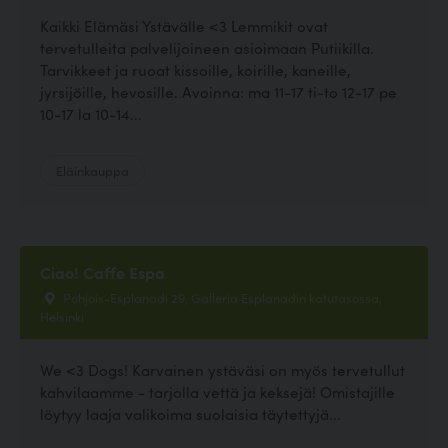
Kaikki Elämäsi Ystävälle <3 Lemmikit ovat
tervetulleita palvelijoineen asioimaan Putiikilla.
Tarvikkeet ja ruoat kissoille, koirille, kaneille,
jyrsijöille, hevosille. Avoinna: ma 11-17 ti-to 12-17 pe
10-17 la 10-14...
Eläinkauppa
Ciao! Caffe Espa
Pohjois-Esplanadi 29, Galleria Esplanadin katutasossa,
Helsinki
We <3 Dogs! Karvainen ystäväsi on myös tervetullut
kahvilaamme - tarjolla vettä ja keksejä! Omistajille
löytyy laaja valikoima suolaisia täytettyjä...