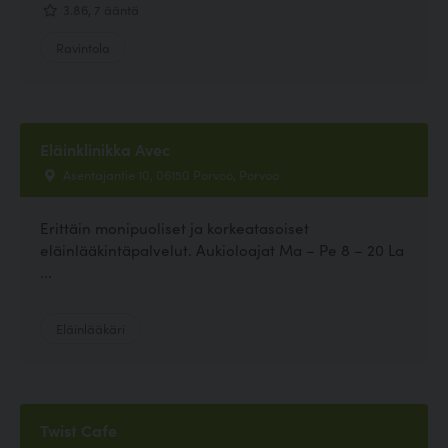
3.86, 7 ääntä
Ravintola
Eläinklinikka Avec
Asentajantie 10, 06150 Porvoo, Porvoo
Erittäin monipuoliset ja korkeatasoiset
eläinlääkintäpalvelut. Aukioloajat Ma – Pe 8 – 20 La
...
Eläinlääkäri
Twist Cafe