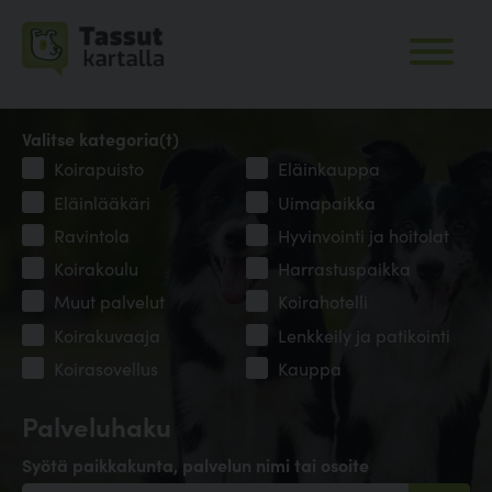
Valitse kategoria(t)
Koirapuisto
Eläinkauppa
Eläinlääkäri
Uimapaikka
Ravintola
Hyvinvointi ja hoitolat
Koirakoulu
Harrastuspaikka
Muut palvelut
Koirahotelli
Koirakuvaaja
Lenkkeily ja patikointi
Koirasovellus
Kauppa
Palveluhaku
Syötä paikkakunta, palvelun nimi tai osoite