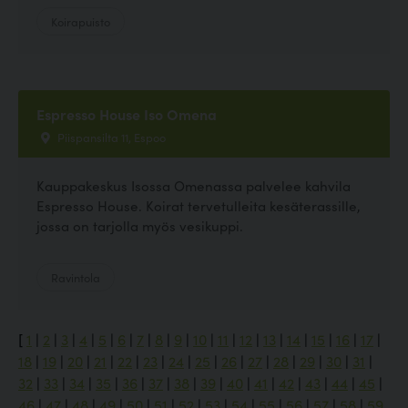
Koirapuisto
Espresso House Iso Omena
Piispansilta 11, Espoo
Kauppakeskus Isossa Omenassa palvelee kahvila
Espresso House. Koirat tervetulleita kesäterassille,
jossa on tarjolla myös vesikuppi.
Ravintola
[
1
|
2
|
3
|
4
|
5
|
6
|
7
|
8
|
9
|
10
|
11
|
12
|
13
|
14
|
15
|
16
|
17
|
18
|
19
|
20
|
21
|
22
|
23
|
24
|
25
|
26
|
27
|
28
|
29
|
30
|
31
|
32
|
33
|
34
|
35
|
36
|
37
|
38
|
39
|
40
|
41
|
42
|
43
|
44
|
45
|
46
|
47
|
48
|
49
|
50
|
51
|
52
|
53
|
54
|
55
|
56
|
57
|
58
|
59