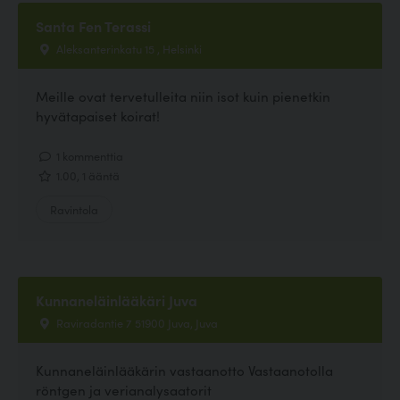
Santa Fen Terassi
Aleksanterinkatu 15 , Helsinki
Meille ovat tervetulleita niin isot kuin pienetkin
hyvätapaiset koirat!
1 kommenttia
1.00, 1 ääntä
Ravintola
Kunnaneläinlääkäri Juva
Raviradantie 7 51900 Juva, Juva
Kunnaneläinlääkärin vastaanotto Vastaanotolla
röntgen ja verianalysaatorit