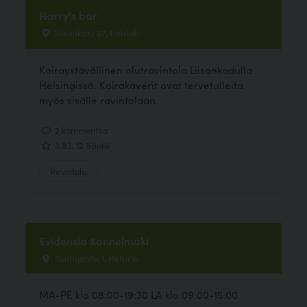
Harry's bar
Liisankatu 27, Helsinki
Koiraystävällinen olutravintola Liisankadulla
Helsingissä. Koirakaverit ovat tervetulleita
myös sisälle ravintolaan.
2 kommenttia
3.83, 12 ääntä
Ravintola
Evidensia Kannelmäki
Soittajantie 1, Helsinki
MA-PE klo 08:00-19:30 LA klo 09:00-15:00