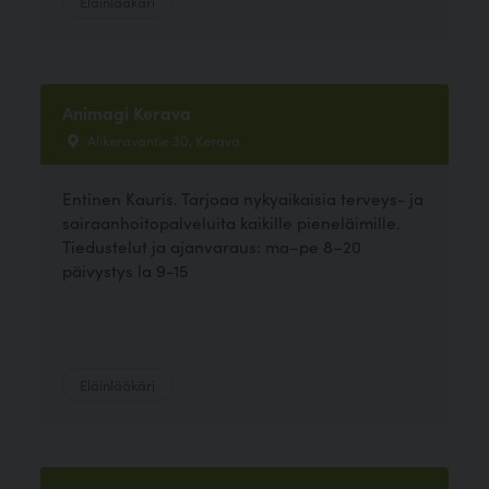
Eläinlääkäri
Animagi Kerava
Alikeravantie 30, Kerava
Entinen Kauris. Tarjoaa nykyaikaisia terveys- ja
sairaanhoitopalveluita kaikille pieneläimille.
Tiedustelut ja ajanvaraus: ma–pe 8–20
päivystys la 9-15
Eläinlääkäri