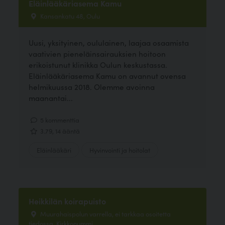
Eläinlääkäriasema Kamu
Kansankatu 48, Oulu
Uusi, yksityinen, oululainen, laajaa osaamista
vaativien pieneläinsairauksien hoitoon
erikoistunut klinikka Oulun keskustassa.
Eläinlääkäriasema Kamu on avannut ovensa
helmikuussa 2018. Olemme avoinna
maanantai...
5 kommenttia
3.79, 14 ääntä
Eläinlääkäri
Hyvinvointi ja hoitolat
Heikkilän koirapuisto
Muurahaispolun varrella, ei tarkkaa osoitetta
tiedossa, Kirkkonummi