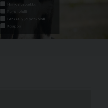
Harrastuspaikka
Koirahotelli
Lenkkeily ja patikointi
Kauppa