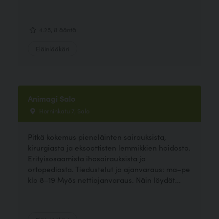
4.25, 8 ääntä
Eläinlääkäri
Animagi Salo
Horninkatu 7, Salo
Pitkä kokemus pieneläinten sairauksista,
kirurgiasta ja eksoottisten lemmikkien hoidosta.
Erityisosaamista ihosairauksista ja
ortopediasta. Tiedustelut ja ajanvaraus: ma–pe
klo 8–19 Myös nettiajanvaraus. Näin löydät...