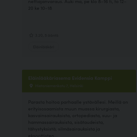
nettiajanvaraus. Auki ma, pe klo 8–16 ti, to 12–
20 ke 10–18
3.20, 5 ääntä
Eläinlääkäri
Eläinlääkäriasema Evidensia Kamppi
Hietaniemenkatu 7, Helsinki
Parasta hoitoa parhaalle ystävällesi. Meillä on
erityisosaamista muun muassa kirurgiasta,
kasvainsairauksista, ortopediasta, suu- ja
hammassairauksista, sisätaudeista,
tähystyksistä, silmäsairauksista ja
eksoottisten...