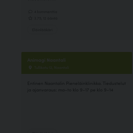
4 kommenttia
3.75, 12 ääntä
Eläinlääkäri
Animagi Naantali
Tullikatu 12, Naantali
Entinen Naantalin Pieneläinklinikka. Tiedustelut
ja ajanvaraus: ma–to klo 9–17 pe klo 9–14