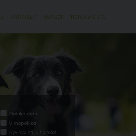
LU
ARTIKKELIT
UUTISET
TIETOA MEISTÄ
Eläinkauppa
Uimapaikka
Hyvinvointi ja hoitolat