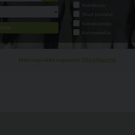
Koirakoulu
Muut palvelut
Koirakuvaaja
Koirasovellus
Mainospaikka vapaana!
Ota yhteyttä.