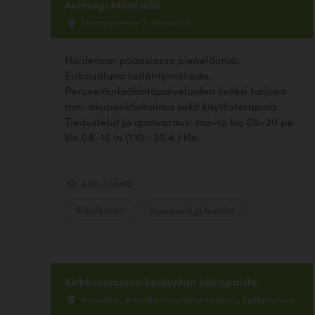
Animagi Mäntsälä
Mäntymäentie 3, Mäntsälä
Hoidetaan pääasiassa pieneläimiä.
Erikoisalana lisääntymistiede.
Peruseläinlääkintäpalveluiden lisäksi tarjoaa
mm. akupunktiohoitoa sekä käytösterapiaa.
Tiedustelut ja ajanvaraus: ma–to klo 08–20 pe
klo 08–16 la (1.10.–30.4.) klo...
4.00, 1 ääntä
Eläinlääkäri
Hyvinvointi ja hoitolat
Kirkkonummen keskustan koirapuisto
Nummitie, ei tarkkaa osoitetta tiedossa, Kirkkonummi