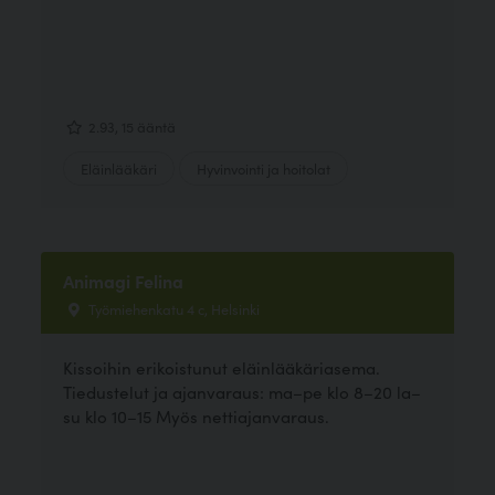
2.93, 15 ääntä
Eläinlääkäri
Hyvinvointi ja hoitolat
Animagi Felina
Työmiehenkatu 4 c, Helsinki
Kissoihin erikoistunut eläinlääkäriasema.
Tiedustelut ja ajanvaraus: ma–pe klo 8–20 la–
su klo 10–15 Myös nettiajanvaraus.