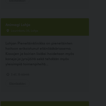
Eläinlääkäri
Animagi Lohja
Laurinkatu 35, Lohja
Lohjan Pieneläinklinikka on pieneläinten
hoitoon erikoistunut eläinlääkäriasema.
Kissojen ja koirien lisäksi hoidetaan myös
kaneja ja jyrsijöitä sekä tehdään myös
yleisimpiä toimenpiteitä...
3.47, 15 ääntä
Eläinlääkäri