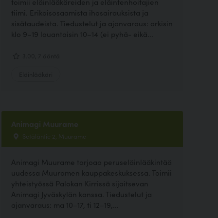
toimii eläinlääkäreiden ja eläintenhoitajien
tiimi. Erikoisosaamista ihosairauksista ja
sisätaudeista. Tiedustelut ja ajanvaraus: arkisin
klo 9–19 lauantaisin 10–14 (ei pyhä- eikä...
3.00, 7 ääntä
Eläinlääkäri
Animagi Muurame
Setäläntie 2, Muurame
Animagi Muurame tarjoaa peruseläinlääkintää
uudessa Muuramen kauppakeskuksessa. Toimii
yhteistyössä Palokan Kirrissä sijaitsevan
Animagi Jyväskylän kanssa. Tiedustelut ja
ajanvaraus: ma 10–17, ti 12–19,...