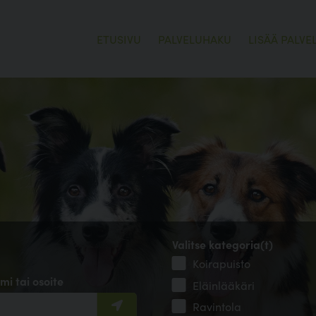
ETUSIVU
PALVELUHAKU
LISÄÄ PALVE
Valitse kategoria(t)
Koirapuisto
mi tai osoite
Eläinlääkäri
Ravintola