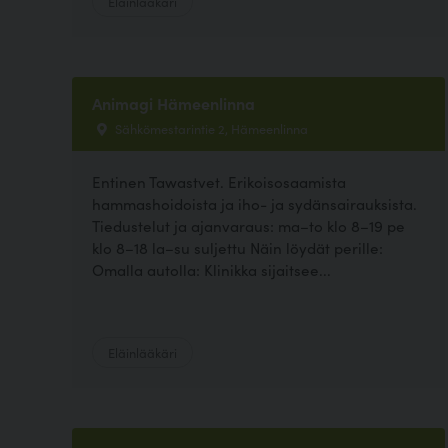
Eläinlääkäri
Animagi Hämeenlinna
Sähkömestarintie 2, Hämeenlinna
Entinen Tawastvet. Erikoisosaamista
hammashoidoista ja iho- ja sydänsairauksista.
Tiedustelut ja ajanvaraus: ma–to klo 8–19 pe
klo 8–18 la–su suljettu Näin löydät perille:
Omalla autolla: Klinikka sijaitsee...
Eläinlääkäri