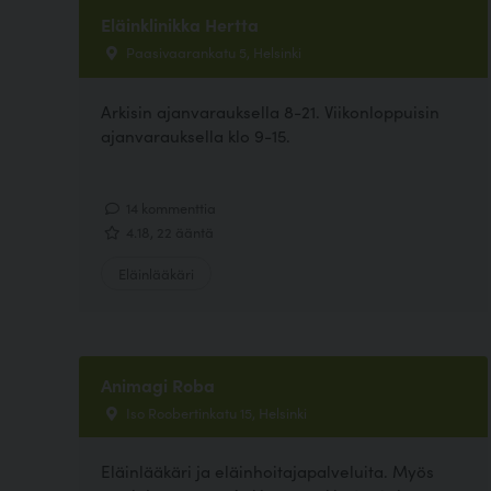
Eläinklinikka Hertta
Paasivaarankatu 5, Helsinki
Arkisin ajanvarauksella 8-21. Viikonloppuisin
ajanvarauksella klo 9-15.
14 kommenttia
4.18, 22 ääntä
Eläinlääkäri
Animagi Roba
Iso Roobertinkatu 15, Helsinki
Eläinlääkäri ja eläinhoitajapalveluita. Myös