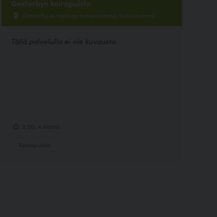
Gesterbyn koirapuisto
Gesterby, ei tarkkaa katuosoitetta, Kirkkonummi
Tällä palvelulla ei ole kuvausta.
2.00, 4 ääntä
Koirapuisto