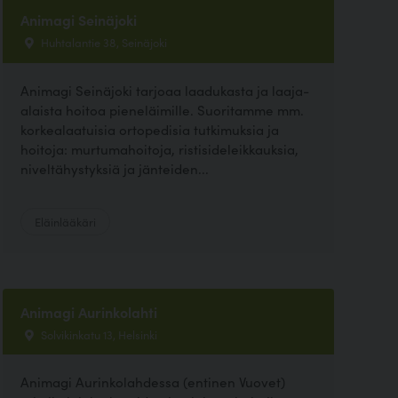
Animagi Seinäjoki
Huhtalantie 38, Seinäjoki
Animagi Seinäjoki tarjoaa laadukasta ja laaja-
alaista hoitoa pieneläimille. Suoritamme mm.
korkealaatuisia ortopedisia tutkimuksia ja
hoitoja: murtumahoitoja, ristisideleikkauksia,
niveltähystyksiä ja jänteiden...
Eläinlääkäri
Animagi Aurinkolahti
Solvikinkatu 13, Helsinki
Animagi Aurinkolahdessa (entinen Vuovet)