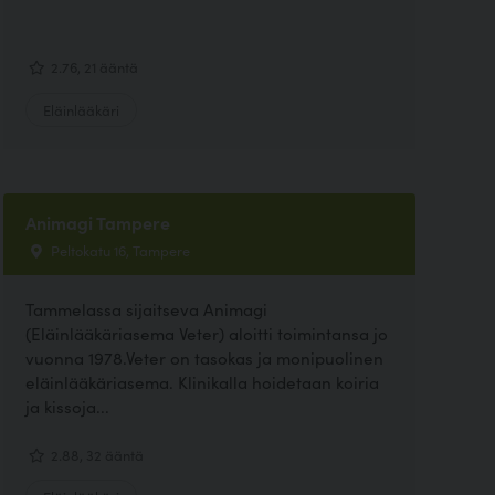
2.76, 21 ääntä
Eläinlääkäri
Animagi Tampere
Peltokatu 16, Tampere
Tammelassa sijaitseva Animagi
(Eläinlääkäriasema Veter) aloitti toimintansa jo
vuonna 1978.Veter on tasokas ja monipuolinen
eläinlääkäriasema. Klinikalla hoidetaan koiria
ja kissoja...
2.88, 32 ääntä