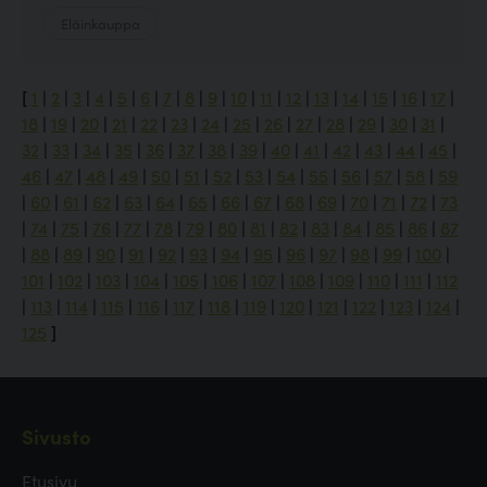
Eläinkauppa
[
1
|
2
|
3
|
4
|
5
|
6
|
7
|
8
|
9
|
10
|
11
|
12
|
13
|
14
|
15
|
16
|
17
|
18
|
19
|
20
|
21
|
22
|
23
|
24
|
25
|
26
|
27
|
28
|
29
|
30
|
31
|
32
|
33
|
34
|
35
|
36
|
37
|
38
|
39
|
40
|
41
|
42
|
43
|
44
|
45
|
46
|
47
|
48
|
49
|
50
|
51
|
52
|
53
|
54
|
55
|
56
|
57
|
58
|
59
|
60
|
61
|
62
|
63
|
64
|
65
|
66
|
67
|
68
|
69
|
70
|
71
|
72
|
73
|
74
|
75
|
76
|
77
|
78
|
79
|
80
|
81
|
82
|
83
|
84
|
85
|
86
|
87
|
88
|
89
|
90
|
91
|
92
|
93
|
94
|
95
|
96
|
97
|
98
|
99
|
100
|
101
|
102
|
103
|
104
|
105
|
106
|
107
|
108
|
109
|
110
|
111
|
112
|
113
|
114
|
115
|
116
|
117
|
118
|
119
|
120
|
121
|
122
|
123
|
124
|
125
]
Sivusto
Etusivu