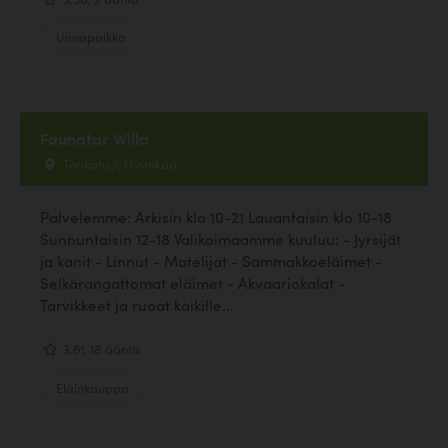
Uimapaikka
Faunatar Willa
Torikatu 7, Hyvinkää
Palvelemme: Arkisin klo 10-21 Lauantaisin klo 10-18
Sunnuntaisin 12-18 Valikoimaamme kuuluu: - Jyrsijät
ja kanit - Linnut - Matelijat - Sammakkoeläimet -
Selkärangattomat eläimet - Akvaariokalat -
Tarvikkeet ja ruoat kaikille...
3.61, 18 ääntä
Eläinkauppa