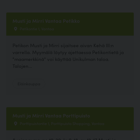
Musti ja Mirri Vantaa Petikko
Petikontie 1, Vantaa
Petikon Musti ja Mirri sijaitsee aivan Kehä III:n
varrella. Myymälä löytyy ajettaessa Petikontietä ja
"maamerkkinä" voi käyttää Unikulman taloa.
Talojen...
Eläinkauppa
Musti ja Mirri Vantaa Porttipuisto
Porttipuistontie 1, Porttipuisto Shopping, Vantaa
Avoinna: ma-pe 10-20, la 9-18, su 12-17 Musti ja