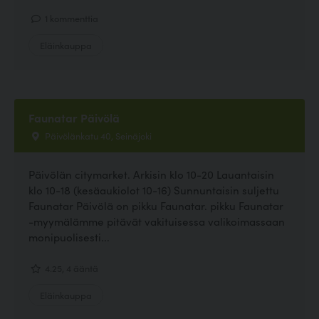
1 kommenttia
Eläinkauppa
Faunatar Päivölä
Päivölänkatu 40, Seinäjoki
Päivölän citymarket. Arkisin klo 10-20 Lauantaisin
klo 10-18 (kesäaukiolot 10-16) Sunnuntaisin suljettu
Faunatar Päivölä on pikku Faunatar. pikku Faunatar
-myymälämme pitävät vakituisessa valikoimassaan
monipuolisesti...
4.25, 4 ääntä
Eläinkauppa