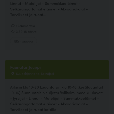
Linnut - Matelijat - Sammakkoeläimet -
Selkärangattomat eläimet - Akvaariokalat -
Tarvikkeet ja ruoat...
1 kommenttia
3.89, 18 ääntä
Eläinkauppa
Faunatar Jouppi
Suupohjantie 45, Seinäjoki
Arkisin klo 10-20 Lauantaisin klo 10-18 (kesälauantait
10-16) Sunnuntaisin suljettu Valikoimiimme kuuluvat:
- Jyrsijät - Linnut - Matelijat - Sammakkoeläimet -
Selkärangattomat eläimet - Akvaariokalat -
Tarvikkeet ja ruoat kaikille...