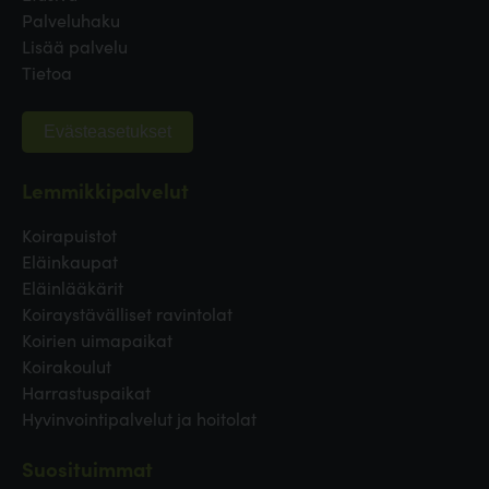
Palveluhaku
Lisää palvelu
Tietoa
Evästeasetukset
Lemmikkipalvelut
Koirapuistot
Eläinkaupat
Eläinlääkärit
Koiraystävälliset ravintolat
Koirien uimapaikat
Koirakoulut
Harrastuspaikat
Hyvinvointipalvelut ja hoitolat
Suosituimmat