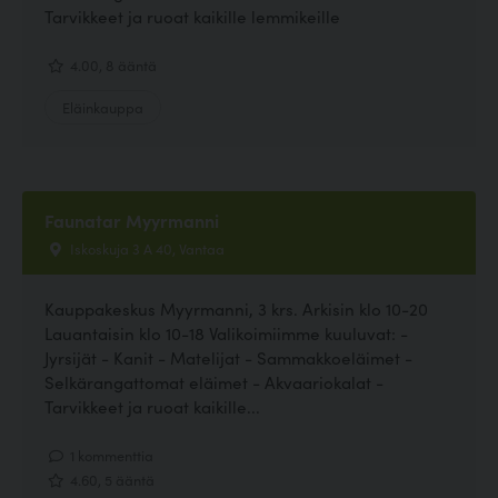
Tarvikkeet ja ruoat kaikille lemmikeille
4.00, 8 ääntä
Eläinkauppa
Faunatar Myyrmanni
Iskoskuja 3 A 40, Vantaa
Kauppakeskus Myyrmanni, 3 krs. Arkisin klo 10-20
Lauantaisin klo 10-18 Valikoimiimme kuuluvat: -
Jyrsijät - Kanit - Matelijat - Sammakkoeläimet -
Selkärangattomat eläimet - Akvaariokalat -
Tarvikkeet ja ruoat kaikille...
1 kommenttia
4.60, 5 ääntä