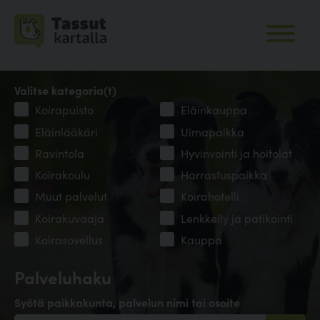
Valitse kategoria(t)
Koirapuisto
Eläinkauppa
Eläinlääkäri
Uimapaikka
Ravintola
Hyvinvointi ja hoitolat
Koirakoulu
Harrastuspaikka
Muut palvelut
Koirahotelli
Koirakuvaaja
Lenkkeily ja patikointi
Koirasovellus
Kauppa
Palveluhaku
Syötä paikkakunta, palvelun nimi tai osoite