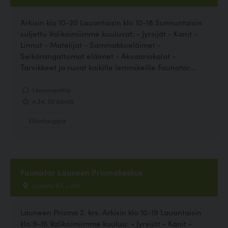
Arkisin klo 10-20 Lauantaisin klo 10-18 Sunnuntaisin
suljettu Valikoimiimme kuuluvat: - Jyrsijät - Kanit -
Linnut - Matelijat - Sammakkoeläimet -
Selkärangattomat eläimet - Akvaariokalat -
Tarvikkeet ja ruoat kaikille lemmikeille Faunatar...
1 kommenttia
4.34, 35 ääntä
Eläinkauppa
Faunatar Launeen Prismakeskus
Ajokatu 83, Lahti
Launeen Prisma 2. krs. Arkisin klo 10-19 Lauantaisin
klo 9-16 Valikoimiimme kuuluu: - Jyrsijät - Kanit -