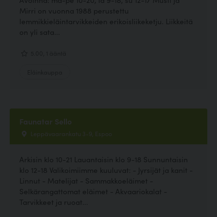
Mirri on vuonna 1988 perustettu
lemmikkieläintarvikkeiden erikoisliikeketju. Liikkeitä
on yli sata...
5.00, 1 ääntä
Eläinkauppa
Faunatar Sello
Leppävaarankatu 3-9, Espoo
Arkisin klo 10-21 Lauantaisin klo 9-18 Sunnuntaisin
klo 12-18 Valikoimiimme kuuluvat: - Jyrsijät ja kanit -
Linnut - Matelijat - Sammakkoeläimet -
Selkärangattomat eläimet - Akvaariokalat -
Tarvikkeet ja ruoat...