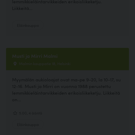
lemmikkieläintarvikkeiden erikoisliikeketju.
Liikkeitä...
Eläinkauppa
Musti ja Mirri Malmi
Malmin kauppatie 18, Helsinki
Myymälän aukioloajat ovat ma-pe 9-20, la 10-17, su
12-16. Musti ja Mirri on vuonna 1988 perustettu
lemmikkieläintarvikkeiden erikoisliikeketju. Liikkeitä
on...
5.00, 4 ääntä
Eläinkauppa