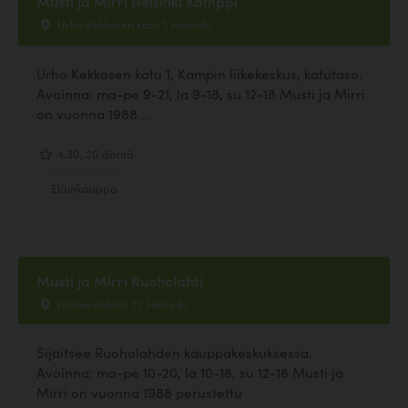
Musti ja Mirri Helsinki Kamppi
Urho Kekkosen katu 1, Helsinki
Urho Kekkosen katu 1, Kampin liikekeskus, katutaso.
Avoinna: ma-pe 9-21, la 9-18, su 12-18 Musti ja Mirri
on vuonna 1988...
4.30, 20 ääntä
Eläinkauppa
Musti ja Mirri Ruoholahti
Itämerenkatu 21, Helsinki
Sijaitsee Ruoholahden kauppakeskuksessa.
Avoinna: ma-pe 10-20, la 10-18, su 12-18 Musti ja
Mirri on vuonna 1988 perustettu