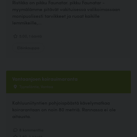
Ristikko on pikku Faunatar. pikku Faunatar -
myymälämme pitävät vakituisessa valikoimassaan
monipuolisesti tarvikkeet ja ruoat kaikille
lemmikeille,...
5.00, 1 ääntä
Eläinkauppa
Vantaanjoen koirauimaranta
Tyyneläntie, Vantaa
Kahluuniityntien pohjoispäästä kävelymatkaa
koirarantaan on noin 80 metriä. Rannassa ei ole
aitausta.
8 kommenttia
3.50, 2 ääntä