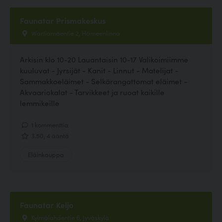
Faunatar Prismakeskus
Wartiamäentie 2, Hämeenlinna
Arkisin klo 10-20 Lauantaisin 10-17 Valikoimiimme
kuuluvat - Jyrsijät - Kanit - Linnut - Matelijat -
Sammakkoeläimet - Selkärangattomat eläimet -
Akvaariokalat - Tarvikkeet ja ruoat kaikille
lemmikeille
1 kommenttia
3.50, 4 ääntä
Eläinkauppa
Faunatar Keljo
Kylmälahdentie 6, Jyväskylä