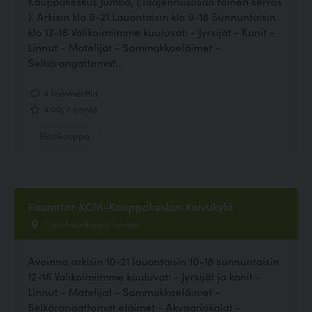
Kauppakeskus Jumbo, ( laajennusosan toinen kerros
). Arkisin klo 9-21 Lauantaisin klo 9-18 Sunnuntaisin
klo 12-18 Valikoimiimme kuuluvat: - Jyrsijät - Kanit -
Linnut - Matelijat - Sammakkoeläimet -
Selkärangattomat...
4 kommenttia
4.00, 7 ääntä
Eläinkauppa
Faunatar KCM-Kauppakeskus Koivukylä
Ojalehdonkuja 1, Vantaa
Avoinna arkisin 10-21 lauantaisin 10-18 sunnuntaisin
12-18 Valikoimiimme kuuluvat: - Jyrsijät ja kanit -
Linnut - Matelijat - Sammakkoeläimet -
Selkärangattomat eläimet - Akvaariokalat -