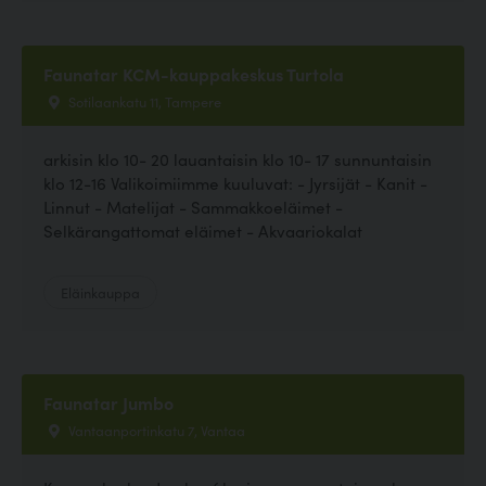
Faunatar KCM-kauppakeskus Turtola
Sotilaankatu 11, Tampere
arkisin klo 10- 20 lauantaisin klo 10- 17 sunnuntaisin
klo 12-16 Valikoimiimme kuuluvat: - Jyrsijät - Kanit -
Linnut - Matelijat - Sammakkoeläimet -
Selkärangattomat eläimet - Akvaariokalat
Eläinkauppa
Faunatar Jumbo
Vantaanportinkatu 7, Vantaa