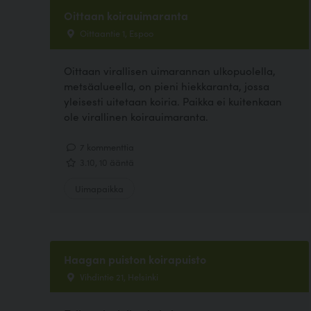
Oittaan koirauimaranta
Oittaantie 1, Espoo
Oittaan virallisen uimarannan ulkopuolella,
metsäalueella, on pieni hiekkaranta, jossa
yleisesti uitetaan koiria. Paikka ei kuitenkaan
ole virallinen koirauimaranta.
7 kommenttia
3.10, 10 ääntä
Uimapaikka
Haagan puiston koirapuisto
Vihdintie 21, Helsinki