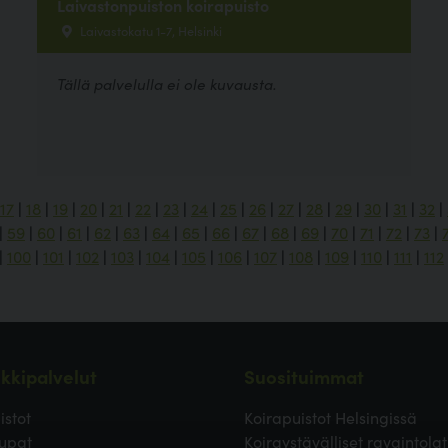
Laivastonpuiston koirapuisto
Laivastokatu 1-7, Helsinki
Tällä palvelulla ei ole kuvausta.
17
|
18
|
19
|
20
|
21
|
22
|
23
|
24
|
25
|
26
|
27
|
28
|
29
|
30
|
31
|
32
|
|
59
|
60
|
61
|
62
|
63
|
64
|
65
|
66
|
67
|
68
|
69
|
70
|
71
|
72
|
73
|
|
100
|
101
|
102
|
103
|
104
|
105
|
106
|
107
|
108
|
109
|
110
|
111
|
112
kkipalvelut
Suosituimmat
istot
Koirapuistot Helsingissä
upat
Koiraystävälliset ravaintolat