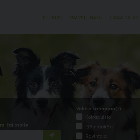
ETUSIVU
PALVELUHAKU
LISÄÄ PALVE
Valitse kategoria(t)
Koirapuisto
mi tai osoite
Eläinlääkäri
Ravintola