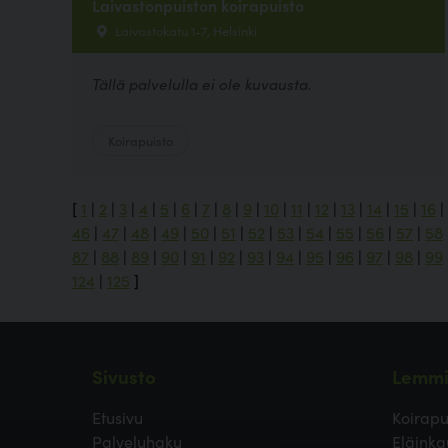
Laivastonpuiston koirapuisto
Laivastokatu 1-7, Helsinki
Tällä palvelulla ei ole kuvausta.
Koirapuisto
[
1
|
2
|
3
|
4
|
5
|
6
|
7
|
8
|
9
|
10
|
11
|
12
|
13
|
14
|
15
|
16
|
46
|
47
|
48
|
49
|
50
|
51
|
52
|
53
|
54
|
55
|
56
|
57
|
58
87
|
88
|
89
|
90
|
91
|
92
|
93
|
94
|
95
|
96
|
97
|
98
|
99
124
|
125
]
Sivusto
Lemmi
Etusivu
Koirapu
Palveluhaku
Eläinka