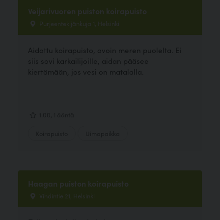
Veijarivuoren puiston koirapuisto
Purjeentekijänkuja 1, Helsinki
Aidattu koirapuisto, avoin meren puolelta. Ei
siis sovi karkailijoille, aidan pääsee
kiertämään, jos vesi on matalalla.
1.00, 1 ääntä
Koirapuisto
Uimapaikka
Haagan puiston koirapuisto
Vihdintie 21, Helsinki