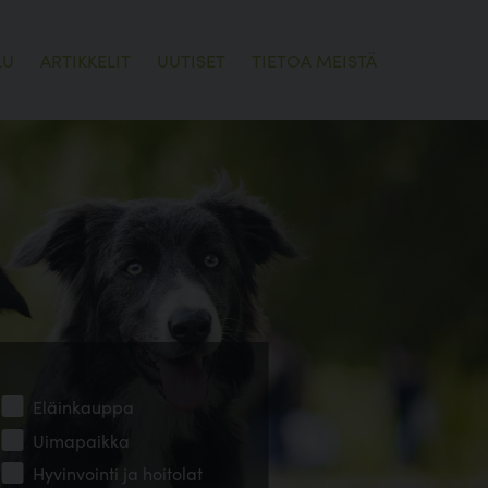
LU
ARTIKKELIT
UUTISET
TIETOA MEISTÄ
Eläinkauppa
Uimapaikka
Hyvinvointi ja hoitolat