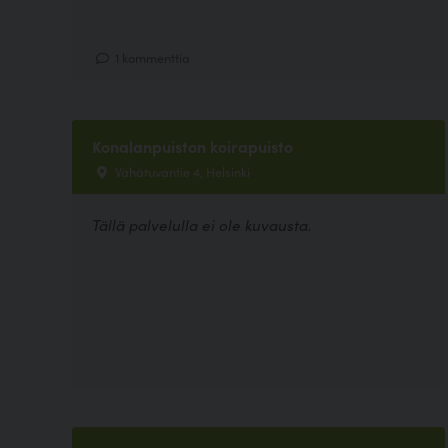
1 kommenttia
Konalanpuiston koirapuisto
Vähätuvantie 4, Helsinki
Tällä palvelulla ei ole kuvausta.