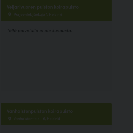
Veijarivuoren puiston koirapuisto
Purjeentekijänkuja 1, Helsinki
Tällä palvelulla ei ole kuvausta.
Vanhaistenpuiston koirapuisto
Vanhaistentie 4 - 6, Helsinki