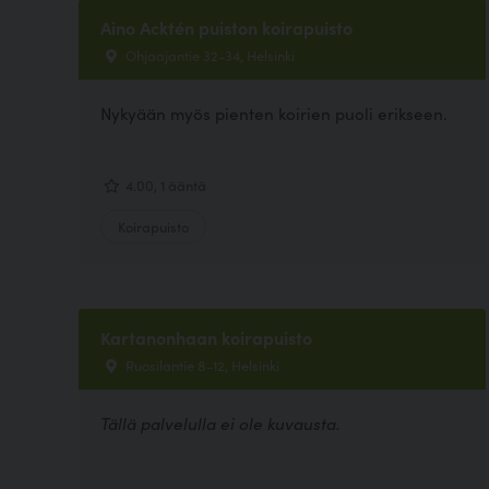
Aino Acktén puiston koirapuisto
Ohjaajantie 32-34, Helsinki
Nykyään myös pienten koirien puoli erikseen.
4.00, 1 ääntä
Koirapuisto
Kartanonhaan koirapuisto
Ruosilantie 8-12, Helsinki
Tällä palvelulla ei ole kuvausta.