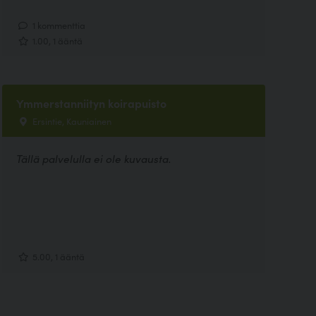
1 kommenttia
1.00, 1 ääntä
Ymmerstanniityn koirapuisto
Ersintie, Kauniainen
Tällä palvelulla ei ole kuvausta.
5.00, 1 ääntä