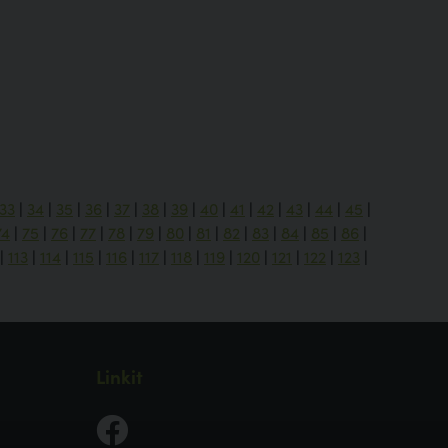
33
|
34
|
35
|
36
|
37
|
38
|
39
|
40
|
41
|
42
|
43
|
44
|
45
|
74
|
75
|
76
|
77
|
78
|
79
|
80
|
81
|
82
|
83
|
84
|
85
|
86
|
|
113
|
114
|
115
|
116
|
117
|
118
|
119
|
120
|
121
|
122
|
123
|
Linkit