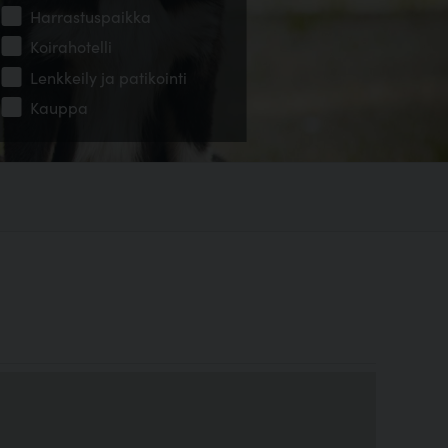
Harrastuspaikka
Koirahotelli
Lenkkeily ja patikointi
Kauppa