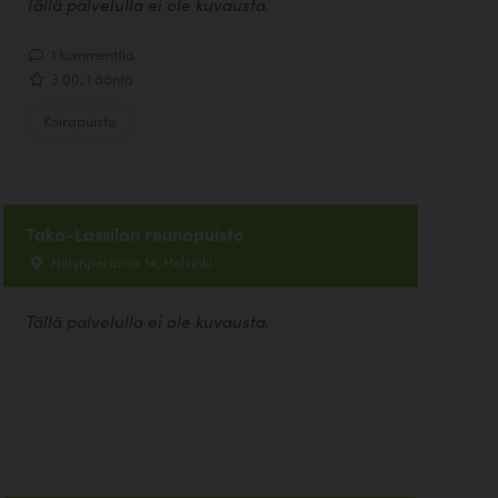
Tällä palvelulla ei ole kuvausta.
1 kommenttia
3.00, 1 ääntä
Koirapuisto
Taka-Lassilan reunapuisto
Niitynperäntie 14, Helsinki
Tällä palvelulla ei ole kuvausta.