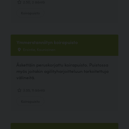
2.50, 2 ääntä
Koirapuisto
Ymmerstanniityn koirapuisto
Ersintie, Kauniainen
Äskettäin peruskorjattu koirapuisto. Puistossa
myös joitakin agilityharjoitteluun tarkoitettuja
välineitä.
3.55, 11 ääntä
Koirapuisto