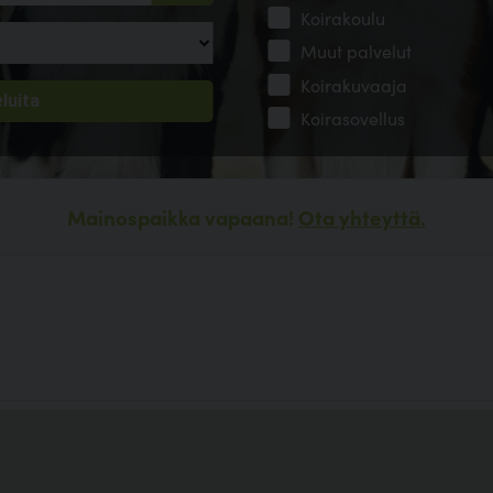
Koirakoulu
Muut palvelut
Koirakuvaaja
Koirasovellus
Mainospaikka vapaana!
Ota yhteyttä.