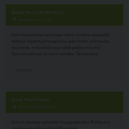
Bagel House Brahenkatu
Brahenkatu 2, Turku
Kahvilassamme tarjotaan talon omalla reseptillä
tehtyjä täytettyjä bageleita, päivittäin vaihtuvaa
lounasta, erikoiskahveja sekä paljon muuta!
Tunnelmallinen ja rento paikka. Tervetuloa!
Ravintola
Kung Food Panda
Ajomiehentie 1 , Helsinki
Koiran kanssa syömään Kauppakeskus Ristikossa
sijaitsevaan Kung Food Pandaan.