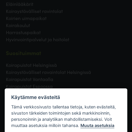
Eläinlääkärit
Koiraystävälliset ravintolat
Koirien uimapaikat
Koirakoulut
Harrastuspaikat
Hyvinvointipalvelut ja hoitolat
Suosituimmat
Koirapuistot Helsingissä
Koiraystävälliset ravaintolat Helsingissä
Koirapuistot Vantaalla
Koirapuistot Espoossa
Koirapuistot Turussa
Käytämme evästeitä
Eläinlääkäri Helsingissä
Koirapuistot Tampereella
Tämä verkkosivusto tallentaa tietoja, kuten evästeitä,
sivuston tärkeiden toimintojen sekä markkinoinnin,
personoinnin ja analytiikan mahdollistamiseksi. Voit
Linkit
muuttaa asetuksia milloin tahansa.
Muuta asetuksia