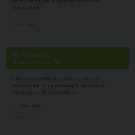
hyvinkäyttäytyvät koirakaverit lämpimästi
tervetulleita!
Ravintola
Fiilis Café&Bistro
Kiinamyllynkatu 5a, Turku
Viihtyisä kahvila&bistro, jonne koirat ovat
tervetulleita! Instagramissa @fiiliscafebistro
Facebookissa Fiilis Café&Bistro
1 kommenttia
Ravintola