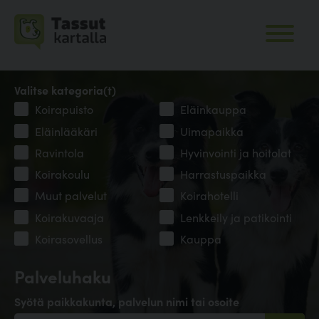
Valitse kategoria(t)
Koirapuisto
Eläinkauppa
Eläinlääkäri
Uimapaikka
Ravintola
Hyvinvointi ja hoitolat
Koirakoulu
Harrastuspaikka
Muut palvelut
Koirahotelli
Koirakuvaaja
Lenkkeily ja patikointi
Koirasovellus
Kauppa
Palveluhaku
Syötä paikkakunta, palvelun nimi tai osoite