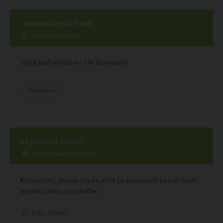
Lounaskahvila Tupa
Kuusitie 1, Vesanto
Tällä palvelulla ei ole kuvausta.
Ravintola
Kirpputori Cetori
Saimaankatu 54, Lahti
Kirpputori, jonne myös kiltit ja sisäsiistit koirat ovat
tervetulleita ostoksille.
5.00, 1 ääntä