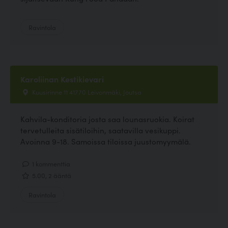
Ravintola
Karoliinan Kestikievari
Kuusirinne 11 41770 Leivonmäki, Joutsa
Kahvila-konditoria josta saa lounasruokia. Koirat
tervetulleita sisätiloihin, saatavilla vesikuppi.
Avoinna 9-18. Samoissa tiloissa juustomyymälä.
1 kommenttia
5.00, 2 ääntä
Ravintola