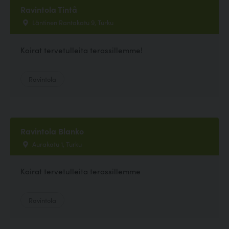
Ravintola Tintå
Läntinen Rantakatu 9, Turku
Koirat tervetulleita terassillemme!
Ravintola
Ravintola Blanko
Aurakatu 1, Turku
Koirat tervetulleita terassillemme
Ravintola