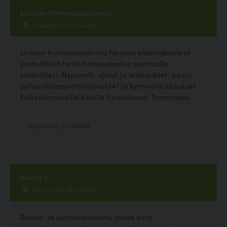
Loitsun trimmauspalvelu
Lassinkatu 13, Kouvola
Loitsun trimmauspalvelu tarjoaa eläinrakasta ja
ystävällistä turkinhoitopalvelua parhaalle
ystävällesi. Nypinnät, ajelut ja leikkaukset, pesut,
pohjavillanpoistoharjaukset ja kynsienleikkaukset
kaikenkarvaisille koirille Kouvolassa. Trimmaaja...
Hyvinvointi ja hoitolat
Bistro K
Hämeentie 68, Helsinki
Ruoka- ja juomaravintola, jonne ovat