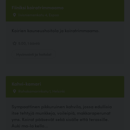
Fiiniksi koiratrimmaamo
Iivisniemenkatu 4, Espoo
Koirien kauneushoitola ja koiratrimmaamo.
5.00, 1 ääntä
Hyvinvointi ja hoitolat
Kahvi-kamari
Rahakamarinkatu 1, Helsinki
Sympaattinen pikkuruinen kahvila, jossa edullisia
itse tehtyjä munkkeja, voileipiä, makkaraperunat
yms. Koirat pääsevät sekä sisälle että terassille.
Auki ma-la kello...