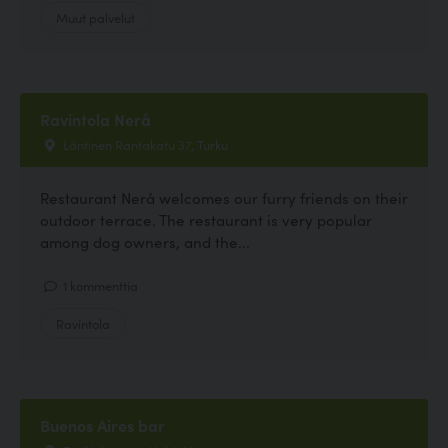
Muut palvelut
Ravintola Nerå
Läntinen Rantakatu 37, Turku
Restaurant Nerå welcomes our furry friends on their
outdoor terrace. The restaurant is very popular
among dog owners, and the...
1 kommenttia
Ravintola
Buenos Aires bar