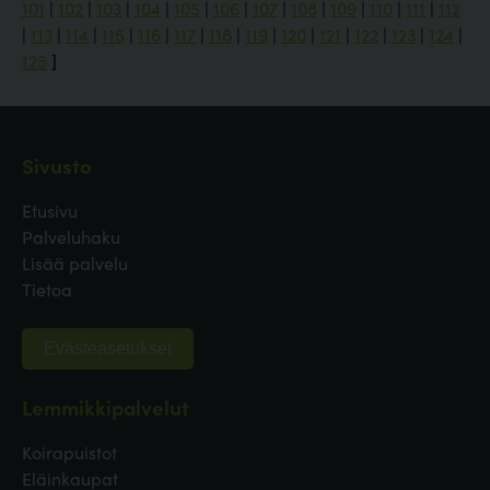
101
|
102
|
103
|
104
|
105
|
106
|
107
|
108
|
109
|
110
|
111
|
112
|
113
|
114
|
115
|
116
|
117
|
118
|
119
|
120
|
121
|
122
|
123
|
124
|
125
]
Sivusto
Etusivu
Palveluhaku
Lisää palvelu
Tietoa
Evästeasetukset
Lemmikkipalvelut
Koirapuistot
Eläinkaupat