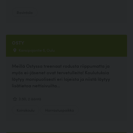
Ravintola
OSTY
Kansipojantie 6, Oulu
Meillä Ostyssa treenaat rodusta riippumatta ja
myös ei-jäsenet ovat tervetulleita! Koulutuksia
löytyy monipuolisesti eri lajeista ja niistä löytyy
lisätietoa nettisivuilta...
3.50, 2 ääntä
Koirakoulu
Harrastuspaikka