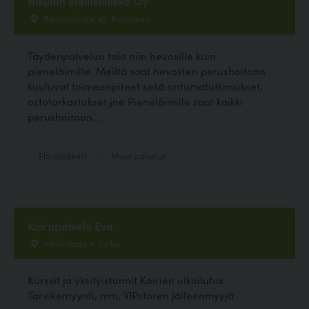
Nikulan eläinklinikka Oy
Raviradantie 42, Kaustinen
Täydenpalvelun talo niin hevosille kuin
pieneläimille. Meiltä saat hevosten perushoitoon
kuuluvat toimeenpiteet sekä ontumatutkimukset,
ostotarkastukset jne Pieneläimille saat kaikki
perushoitoon...
Eläinlääkäri
Muut palvelut
Koirapalvelu Eva
Inkilänkatu 4, Turku
Kurssit ja yksityistunnit Koirien ulkoilutus
Tarvikemyynti, mm. VIPstoren jälleenmyyjä