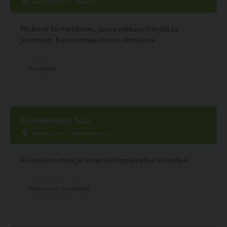
Eerikinkatu 24, Helsinki
Mukava korttelibaari, jossa pikkusyötävää ja
juotavaa. Kaurismäkeläinen olohuone
Ravintola
Koirahieronta SaLi
Vanajantie 7, Hämeenlinna
Koirahierontaa ja lihashuoltopalvelua koirallesi.
Hyvinvointi ja hoitolat