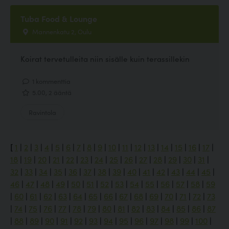
Tuba Food & Lounge
Mannenkatu 2, Oulu
Koirat tervetulleita niin sisälle kuin terassillekin
1 kommenttia
5.00, 2 ääntä
Ravintola
[
1
|
2
|
3
|
4
|
5
|
6
|
7
|
8
|
9
|
10
|
11
|
12
|
13
|
14
|
15
|
16
|
17
|
18
|
19
|
20
|
21
|
22
|
23
|
24
|
25
|
26
|
27
|
28
|
29
|
30
|
31
|
32
|
33
|
34
|
35
|
36
|
37
|
38
|
39
|
40
|
41
|
42
|
43
|
44
|
45
|
46
|
47
|
48
|
49
|
50
|
51
|
52
|
53
|
54
|
55
|
56
|
57
|
58
|
59
|
60
|
61
|
62
|
63
|
64
|
65
|
66
|
67
|
68
|
69
|
70
|
71
|
72
|
73
|
74
|
75
|
76
|
77
|
78
|
79
|
80
|
81
|
82
|
83
|
84
|
85
|
86
|
87
|
88
|
89
|
90
|
91
|
92
|
93
|
94
|
95
|
96
|
97
|
98
|
99
|
100
|