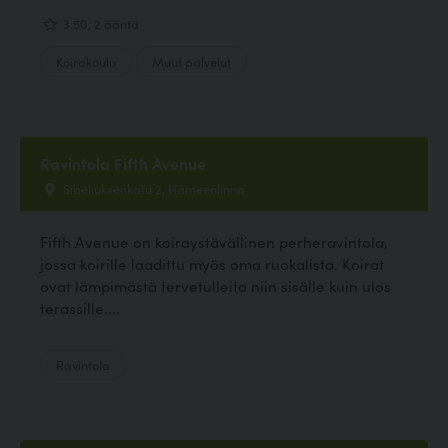
3.50, 2 ääntä
Koirakoulu
Muut palvelut
Ravintola Fifth Avenue
Sibeliuksenkatu 2, Hämeenlinna
Fifth Avenue on koiraystävällinen perheravintola,
jossa koirille laadittu myös oma ruokalista. Koirat
ovat lämpimästä tervetulleita niin sisälle kuin ulos
terassille....
Ravintola