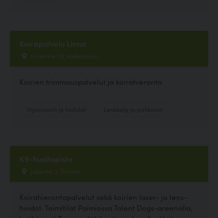
Koirapalvelu Linna
Hirventie 26, Valkeakoski
Koirien trimmauspalvelut ja koirahieronta
Hyvinvointi ja hoitolat
Lenkkeily ja patikointi
K9-huoltopiste
Jukantie 2, Paimio
Koirahierontapalvelut sekä koirien laser- ja tens-
hoidot. Toimitilat Paimiossa Talent Dogs-areenalla,