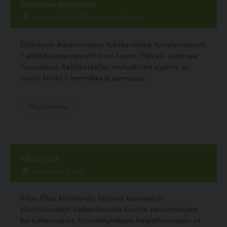
Eläinfysio Adalmiina
Fastintie 175, 04500 Kellokoski, Tuusula
Eläinfysio Adalmiinassa työskentelee fysioterapeutti
/ eläinfysioterapeutti Irina Luoto. Palvelu sijaitsee
Tuusulassa Kellokoskella, rauhallinen sijainti, ei
muita koiria / lemmikkejä samassa...
Muut palvelut
Viksu Otus
Salitunkatu 5, Salo
Viksu Otus koirakoulu tarjoaa kursseja ja
yksityistunteja kaikenikäisille koirille perustaitojen
kartuttamiseen, hihnakäytöksen helpottamiseen ja