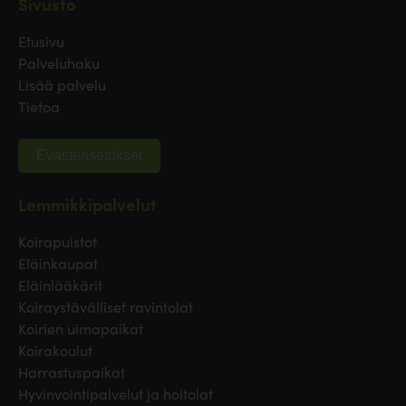
Sivusto
Etusivu
Palveluhaku
Lisää palvelu
Tietoa
Evästeasetukset
Lemmikkipalvelut
Koirapuistot
Eläinkaupat
Eläinlääkärit
Koiraystävälliset ravintolat
Koirien uimapaikat
Koirakoulut
Harrastuspaikat
Hyvinvointipalvelut ja hoitolat