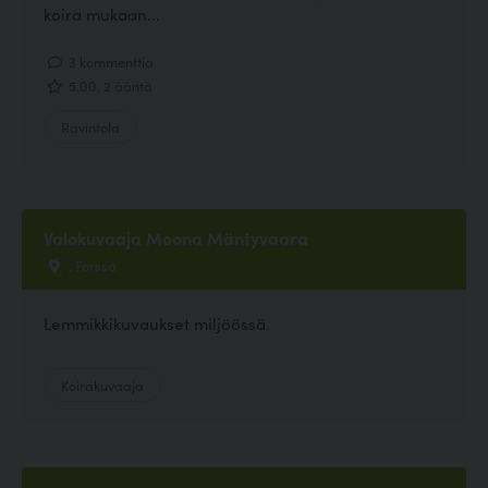
koira mukaan...
3 kommenttia
5.00, 2 ääntä
Ravintola
Valokuvaaja Moona Mäntyvaara
, Forssa
Lemmikkikuvaukset miljöössä.
Koirakuvaaja