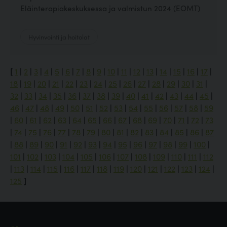
Eläinterapiakeskuksessa ja valmistun 2024 (EOMT)
Hyvinvointi ja hoitolat
[
1
|
2
|
3
|
4
|
5
|
6
|
7
|
8
|
9
|
10
|
11
|
12
|
13
|
14
|
15
|
16
|
17
|
18
|
19
|
20
|
21
|
22
|
23
|
24
|
25
|
26
|
27
|
28
|
29
|
30
|
31
|
32
|
33
|
34
|
35
|
36
|
37
|
38
|
39
|
40
|
41
|
42
|
43
|
44
|
45
|
46
|
47
|
48
|
49
|
50
|
51
|
52
|
53
|
54
|
55
|
56
|
57
|
58
|
59
|
60
|
61
|
62
|
63
|
64
|
65
|
66
|
67
|
68
|
69
|
70
|
71
|
72
|
73
|
74
|
75
|
76
|
77
|
78
|
79
|
80
|
81
|
82
|
83
|
84
|
85
|
86
|
87
|
88
|
89
|
90
|
91
|
92
|
93
|
94
|
95
|
96
|
97
|
98
|
99
|
100
|
101
|
102
|
103
|
104
|
105
|
106
|
107
|
108
|
109
|
110
|
111
|
112
|
113
|
114
|
115
|
116
|
117
|
118
|
119
|
120
|
121
|
122
|
123
|
124
|
125
]