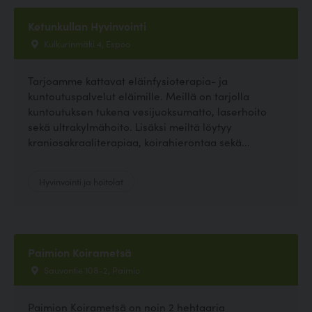
Ketunkullan Hyvinvointi
Kulkurinmäki 4, Espoo
Tarjoamme kattavat eläinfysioterapia- ja
kuntoutuspalvelut eläimille. Meillä on tarjolla
kuntoutuksen tukena vesijuoksumatto, laserhoito
sekä ultrakylmähoito. Lisäksi meiltä löytyy
kraniosakraaliterapiaa, koirahierontaa sekä...
Hyvinvointi ja hoitolat
Paimion Koirametsä
Sauvontie 108-2, Paimio
Paimion Koirametsä on noin 2 hehtaaria