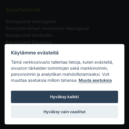
Suosituimmat
Koirapuistot Helsingissä
Koiraystävälliset ravaintolat Helsingissä
Koirapuistot Vantaalla
Koirapuistot Espoossa
Koirapuistot Turussa
Käytämme evästeitä
Eläinlääkäri Helsingissä
Koirapuistot Tampereella
Tämä verkkosivusto tallentaa tietoja, kuten evästeitä,
sivuston tärkeiden toimintojen sekä markkinoinnin,
personoinnin ja analytiikan mahdollistamiseksi. Voit
Linkit
muuttaa asetuksia milloin tahansa.
Muuta asetuksia
Hyväksy kaikki
Hyväksy vain vaaditut