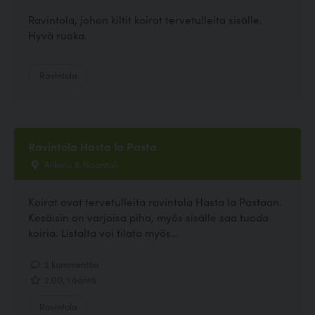
Ravintola, johon kiltit koirat tervetulleita sisälle.
Hyvä ruoka.
Ravintola
Ravintola Hasta la Pasta
Alikatu 9, Naantali
Koirat ovat tervetulleita ravintola Hasta la Pastaan.
Kesäisin on varjoisa piha, myös sisälle saa tuoda
koiria. Listalta voi tilata myös...
2 kommenttia
2.00, 1 ääntä
Ravintola