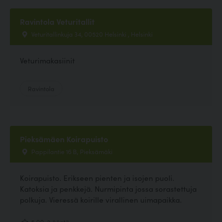
Ravintola Veturitallit
Veturitallinkuja 34, 00520 Helsinki , Helsinki
Veturimakasiinit
Ravintola
Pieksämäen Koirapuisto
Pappilantie 16 B, Pieksämäki
Koirapuisto. Erikseen pienten ja isojen puoli.
Katoksia ja penkkejä. Nurmipinta jossa sorastettuja
polkuja. Vieressä koirille virallinen uimapaikka.
5.00, 2 ääntä