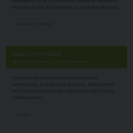
kotikäynnit Turun ja lähikuntien alueella. Hoitajana
toimii koulutettu koirahieroja ja urheilukoirahieroja.
Hyvinvointi ja hoitolat
Pukimo POP UP-Iittala
Könnölänmäentie 2, Iittala , Hämeenlinna
Vaateliike, jonne koirat ovat äärimmäisen
tervetulleita, kunhan koipi ei nouse. Rakastamme
koiria ja rapsutuksia saa, mikäli koira vain haluaa.
Kesäkuumalla...
Kauppa