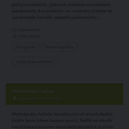
yksityisomisteista, jykevästi aidattua suomalaista
sekametsää. Koirametsän voi vuokrata yhdelle tai
useammalle koiralle vapaata juoksemista,...
1 kommenttia
5.00, 1 ääntä
Koirapuisto
Harrastuspaikka
Lenkkeily ja patikointi
Matkakeidas hollola
Hopeakalliontie 2, Hollola
Matkakeidas hollola toivottaa koirat tervetulleeksi
sisälle (pois lukien kaupan puoli). Täällä voi käydä
nauttimassa lounaan seisovasta pöydästä ja ottaa