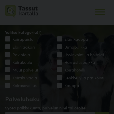
Valitse kategoria(t)
Koirapuisto
Eläinkauppa
Eläinlääkäri
Uimapaikka
Ravintola
Hyvinvointi ja hoitolat
Koirakoulu
Harrastuspaikka
Muut palvelut
Koirahotelli
Koirakuvaaja
Lenkkeily ja patikointi
Koirasovellus
Kauppa
Palveluhaku
Syötä paikkakunta, palvelun nimi tai osoite