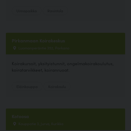
Uimapaikka
Ravintola
Pirkanmaan Koirakeskus
Luomanperäntie 352, Parkano
Koirakurssit, yksityistunnit, ongelmakoirakoulutus,
koiratarvikkeet, koiranruoat.
Eläinkauppa
Koirakoulu
Kotoosa
Kauppatie 3, Jurva, Kurikka