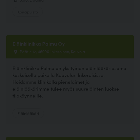
Koirapuisto
Eläinklinikka Palmu Oy
Päätie 12, 46900 Inkeroinen, Kouvola
Eläinklinikka Palmu on yksityinen eläinlääkäriasema
keskeisellä paikalla Kouvolan Inkeroisissa.
Hoidamme klinikalla pieneläimet ja
eläinlääkärimme tulee myös suureläinten luokse
tilakäynneille.
Eläinlääkäri