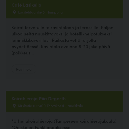
Café Lasikello
Lasitehtaantie 5, Humppila
Koirat tervetulleita ravintolaan ja terassille. Paljon
ulkoalueita nuuskittavaksi ja hotelli-helpotukseksi
lemmikkikaverillesi. Raikasta vettä tarjolla
pyydettäessä. Ravintola avoinna 8-20 joka päivä
(poikkeus...
Ravintola
Koirahieroja Piia Degerth
Kirkkotie 11 12400 Tervakoski , Janakkala
*Urheilukoirahieroja (Tampereen koirahierojakoulu)
*Opiskelen Funktionaalisessa