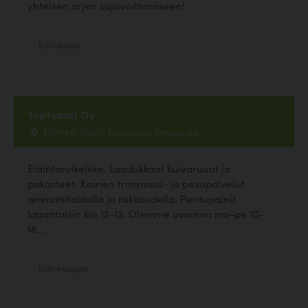
yhteisen arjen sujuvoittamiseen!
Koirakoulu
TopTassut Oy
Ellintie 6, 36200 Kangasala, Kangasala
Eläintarvikeliike. Laadukkaat kuivaruuat ja
pakasteet. Koirien trimmaus- ja pesupalvelut
ammattitaidolla ja rakkaudella. Pentupainit
lauantaisin klo 12-13. Olemme avoinna ma-pe 10-
18...
Eläinkauppa