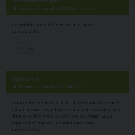
Aavasaksan Paviljonki
Aavasaksanvaarantie 281, 95620, Ylitornio
Ravintola / kahvila Aavasaksalla, koirat
tervetulleita.
Ravintola
Rantabaari
Koivuletontie 346, 95470 Tornio, Tornio
Leton venesatamassa uusi siipiravintola Rantabaari,
johon lemmikit ovat tervetulleita niin terassille kuin
sisällekin. Ravintola on avoinna päivittäin 12-20.
Sijaitsemme meren rannalla kauniissa
maisemissa,...