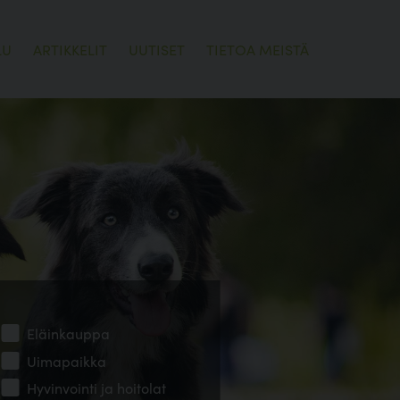
LU
ARTIKKELIT
UUTISET
TIETOA MEISTÄ
Eläinkauppa
Uimapaikka
Hyvinvointi ja hoitolat