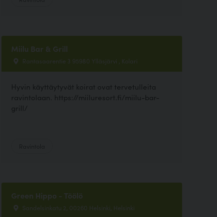
Miilu Bar & Grill
Rantasaarentie 3 95980 Ylläsjärvi , Kolari
Hyvin käyttäytyvät koirat ovat tervetulleita
ravintolaan. https://miiluresort.fi/miilu-bar-
grill/
Ravintola
Green Hippo - Töölö
Sandelsinkatu 2, 00260 Helsinki, Helsinki