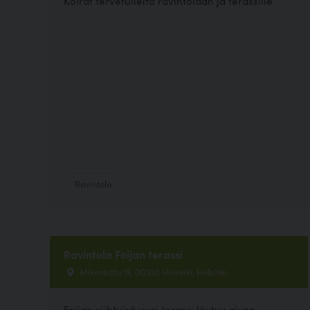
Koirat tervetulleita ravintolaan ja terassille
Ravintola
Ravintola Foijan terassi
Mikonkatu 19, 00100 Helsinki, Helsinki
Foijan viihtyisä uusi terassi löytyy aivan