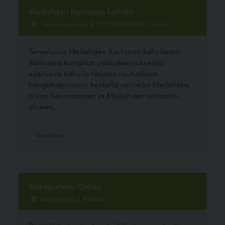
Meilahden Kartanon kahvila
Tamminiementie 8, 00250 HELSINKI, Helsinki
Tervetuloa Meilahden Kartanon kahvilaan!
Vanhassa kartanon päärakennuksessa
sijaitseva kahvila tarjoaa rauhallisen
hengähdystauon keskellä vehreää Meilahtea,
aivan Seurasaaren ja Meilahden sairaala-
alueen...
Ravintola
Koirapalvelu Collan
Kaapelitie 3 a, Asikkala