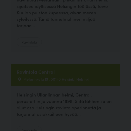
sijaitsee idyllisessä Helsingin Töölössä, Toivo
Kuulan puiston kupeessa, aivan meren
syleilyssä. Tämä tunnelmallinen miljöö
tarjoaa...
Ravintola
Ravintola Central
Pietarinkatu 15 , 00140 Helsinki, Helsinki
Helsingin Ullanlinnan helmi, Central,
perustettiin jo vuonna 1898. Siitä lähtien se on
ollut osa Helsingin ravintolaperinnettä ja
tarjonnut asiakkailleen hyvää...
Ravintola