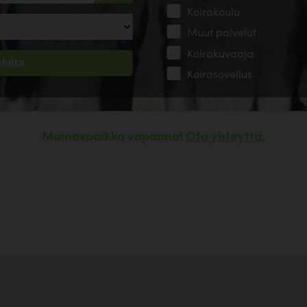
Koirakoulu
Muut palvelut
Koirakuvaaja
Koirasovellus
Mainospaikka vapaana!
Ota yhteyttä.