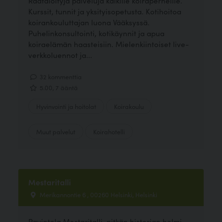
Räätälöityjä palveluja kaikille koiraperheille.
Kurssit, tunnit ja yksityisopetusta. Kotihoitoa
koirankouluttajan luona Vääksyssä.
Puhelinkonsultointi, kotikäynnit ja apua
koiraelämän haasteisiin. Mielenkiintoiset live-
verkkoluennot ja...
32 kommenttia
5.00, 7 ääntä
Hyvinvointi ja hoitolat
Koirakoulu
Muut palvelut
Koirahotelli
Mestaritalli
Merikannontie 6 , 00260 Helsinki, Helsinki
Ravintola Mestaritalli, pitkän historian helmi,