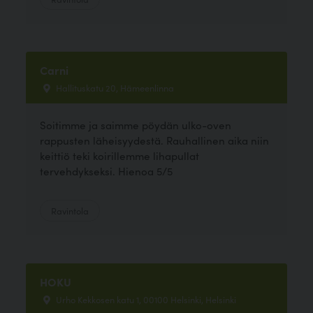
Carni
Hallituskatu 20, Hämeenlinna
Soitimme ja saimme pöydän ulko-oven
rappusten läheisyydestä. Rauhallinen aika niin
keittiö teki koirillemme lihapullat
tervehdykseksi. Hienoa 5/5
Ravintola
HOKU
Urho Kekkosen katu 1, 00100 Helsinki, Helsinki