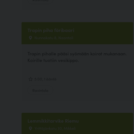
Trapin piha föribaari
Nunnakatu 8, Naantali
Trapin pihalle pääsi syömään koirat mukanaan.
Koirille tuotiin vesikippo.
5.00, 1 ääntä
Ravintola
Lemmikkitarvike Riemu
Yrittäjänkatu 30, Mikkeli