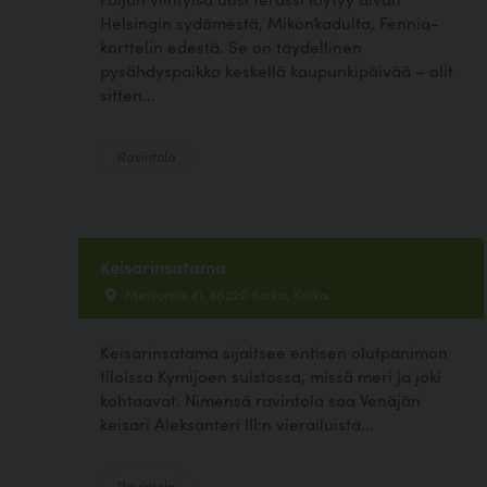
Helsingin sydämestä, Mikonkadulta, Fennia-
korttelin edestä. Se on täydellinen
pysähdyspaikka keskellä kaupunkipäivää – olit
sitten...
Ravintola
Keisarinsatama
Metsontie 41, 48220 Kotka, Kotka
Keisarinsatama sijaitsee entisen olutpanimon
tiloissa Kymijoen suistossa, missä meri ja joki
kohtaavat. Nimensä ravintola saa Venäjän
keisari Aleksanteri III:n vierailuista...
Ravintola