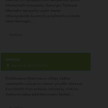
Mestaritallin edustalla, Helsingin Töölössä.
Meritallin terassilla nautit meren
läheisyydestä, kuumista ja kylmistä juomista
sekä Helsingin...
Ravintola
Martina
Itäpuisto 8, 28100 Pori, Pori
Kodikkaassa Martinassa viihtyy vaikka
useampikin sukupolvi saman pöydän ääressä.
Kun listalta tilaa erilaisia annoksia, niitä on
mukavaa jakaa pöytäseurueen kesken...
Ravintola