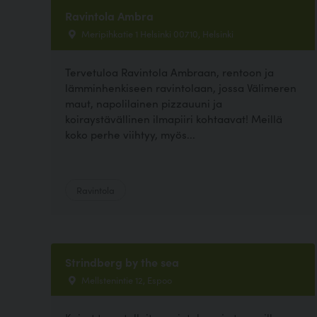
Ravintola Ambra
Meripihkatie 1 Helsinki 00710, Helsinki
Tervetuloa Ravintola Ambraan, rentoon ja
lämminhenkiseen ravintolaan, jossa Välimeren
maut, napolilainen pizzauuni ja
koiraystävällinen ilmapiiri kohtaavat! Meillä
koko perhe viihtyy, myös...
Ravintola
Strindberg by the sea
Mellstenintie 12, Espoo