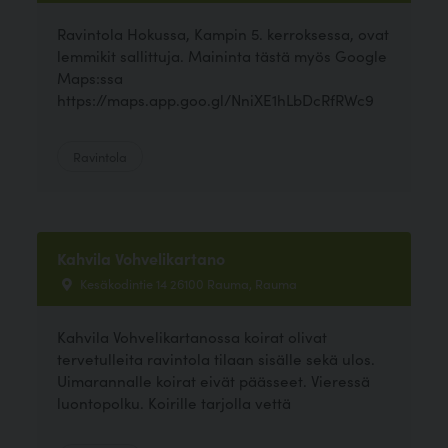
Ravintola Hokussa, Kampin 5. kerroksessa, ovat
lemmikit sallittuja. Maininta tästä myös Google
Maps:ssa
https://maps.app.goo.gl/NniXE1hLbDcRfRWc9
Ravintola
Kahvila Vohvelikartano
Kesäkodintie 14 26100 Rauma, Rauma
Kahvila Vohvelikartanossa koirat olivat
tervetulleita ravintola tilaan sisälle sekä ulos.
Uimarannalle koirat eivät päässeet. Vieressä
luontopolku. Koirille tarjolla vettä