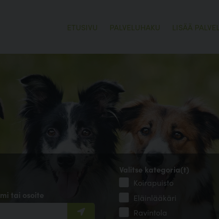
ETUSIVU
PALVELUHAKU
LISÄÄ PALVE
Valitse kategoria(t)
Koirapuisto
mi tai osoite
Eläinlääkäri
Ravintola