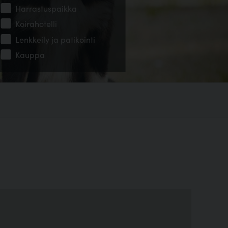
Harrastuspaikka
Koirahotelli
Lenkkeily ja patikointi
Kauppa