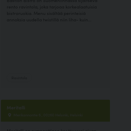
Bastion Bistro on Suomenlinnassa sijaitseva
rento ravintola, joka tarjoaa korkealaatuisia
bistroruokia. Menu sisältää perinteisiä
annoksia uudella twistillä niin liha- kuin...
Ravintola
Meritalli
Merikannontie 6 , 00260 Helsinki, Helsinki
Meritalli on sympaattinen kesäterassi aivan